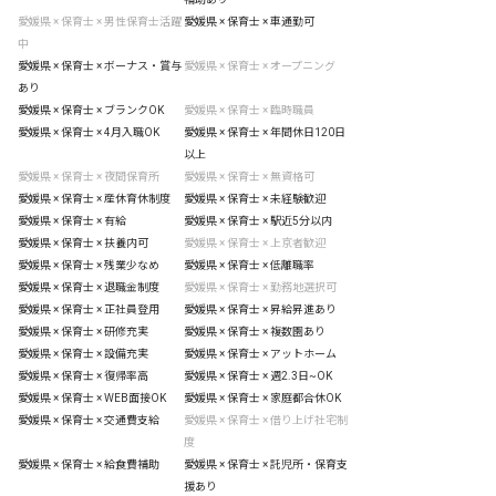
愛媛県 × 保育士 × 男性保育士活躍
愛媛県 × 保育士 × 車通勤可
中
愛媛県 × 保育士 × ボーナス・賞与
愛媛県 × 保育士 × オープニング
あり
愛媛県 × 保育士 × ブランクOK
愛媛県 × 保育士 × 臨時職員
愛媛県 × 保育士 × 4月入職OK
愛媛県 × 保育士 × 年間休日120日
以上
愛媛県 × 保育士 × 夜間保育所
愛媛県 × 保育士 × 無資格可
愛媛県 × 保育士 × 産休育休制度
愛媛県 × 保育士 × 未経験歓迎
愛媛県 × 保育士 × 有給
愛媛県 × 保育士 × 駅近5分以内
愛媛県 × 保育士 × 扶養内可
愛媛県 × 保育士 × 上京者歓迎
愛媛県 × 保育士 × 残業少なめ
愛媛県 × 保育士 × 低離職率
愛媛県 × 保育士 × 退職金制度
愛媛県 × 保育士 × 勤務地選択可
愛媛県 × 保育士 × 正社員登用
愛媛県 × 保育士 × 昇給昇進あり
愛媛県 × 保育士 × 研修充実
愛媛県 × 保育士 × 複数園あり
愛媛県 × 保育士 × 設備充実
愛媛県 × 保育士 × アットホーム
愛媛県 × 保育士 × 復帰率高
愛媛県 × 保育士 × 週2.3日~OK
愛媛県 × 保育士 × WEB面接OK
愛媛県 × 保育士 × 家庭都合休OK
愛媛県 × 保育士 × 交通費支給
愛媛県 × 保育士 × 借り上げ社宅制
度
愛媛県 × 保育士 × 給食費補助
愛媛県 × 保育士 × 託児所・保育支
援あり