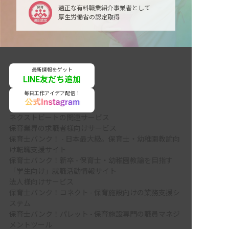
適正な有料職業紹介事業者として
厚生労働省の認定取得
最新情報をゲット
LINE友だち追加
毎日工作アイデア配信！
ネクストビートの関連サービス
保育業界の求職者様向けサービス
保育士バンク！ - 日本最大級。保育士・幼稚園教諭向
け転職支援サイト
保育士バンク！新卒 - 保育士・幼稚園教諭を目指す
「学生向け」就職活動情報サイト
法人様向けサービス
保育士バンク！コネクト - 保育施設向けの業務支援シ
ステム
保育士バンク！パレット - 保育施設専門の職員マネジ
メントツール