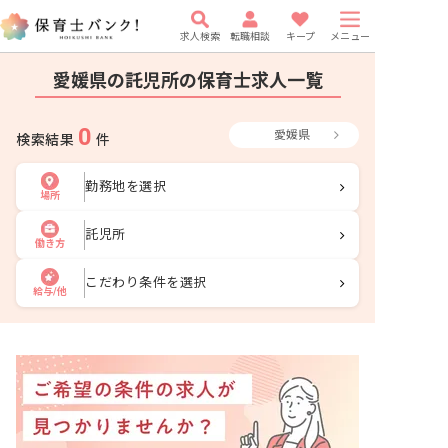
求人検索
転職相談
キープ
メニュー
愛媛県の託児所の保育士求人一覧
0
愛媛県
検索結果
件
勤務地を選択
場所
託児所
働き方
こだわり条件を選択
給与/他