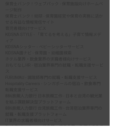
保育士バンク！ウェブパック - 保育施設向けホームペ
ージ制作
保育士バンク！総研 - 保育園経営や保育の実務に活か
せる有益な情報発信サイト
育児者様向けサービス
KIDSNA STYLE - 「育てるを考える」子育て情報メデ
ィア
KIDSNAシッター - ベビーシッターサービス
KIDSNA園ナビ - 保育園・幼稚園検索
ホテル業界・飲食業界の求職者様向けサービス
おもてなしHR - 宿泊業界専門の就職・転職支援サービ
ス
FURUMAU - 調理師専門の就職・転職支援サービス
Hospitality Careers - シンガポールの宿泊・飲食専門
転職支援サービス
886旅館人力銀行 日本旅館工作 - 日本と台湾の観光業
を結ぶ課題解決型プラットフォーム
886旅館人力銀行 台湾旅館工作 - 台湾宿泊業界専門の
就職・転職支援プラットフォーム
IT業界の求職者様向けサービス
Tech Bridge Japan - IT企業、成長企業、外国人のため
非公開の求人多数！ 紹介登録はこちら