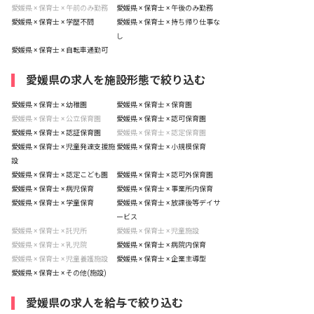
愛媛県 × 保育士 × 午前のみ勤務
愛媛県 × 保育士 × 午後のみ勤務
愛媛県 × 保育士 × 学歴不問
愛媛県 × 保育士 × 持ち帰り仕事な
し
愛媛県 × 保育士 × 自転車通勤可
愛媛県の求人を施設形態で絞り込む
愛媛県 × 保育士 × 幼稚園
愛媛県 × 保育士 × 保育園
愛媛県 × 保育士 × 公立保育園
愛媛県 × 保育士 × 認可保育園
愛媛県 × 保育士 × 認証保育園
愛媛県 × 保育士 × 認定保育園
愛媛県 × 保育士 × 児童発達支援施
愛媛県 × 保育士 × 小規模保育
設
愛媛県 × 保育士 × 認定こども園
愛媛県 × 保育士 × 認可外保育園
愛媛県 × 保育士 × 病児保育
愛媛県 × 保育士 × 事業所内保育
愛媛県 × 保育士 × 学童保育
愛媛県 × 保育士 × 放課後等デイサ
ービス
愛媛県 × 保育士 × 託児所
愛媛県 × 保育士 × 児童施設
愛媛県 × 保育士 × 乳児院
愛媛県 × 保育士 × 病院内保育
愛媛県 × 保育士 × 児童養護施設
愛媛県 × 保育士 × 企業主導型
愛媛県 × 保育士 × その他(施設)
愛媛県の求人を給与で絞り込む