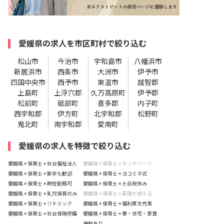
愛媛県の求人を市区町村で絞り込む
松山市
今治市
宇和島市
八幡浜市
新居浜市
西条市
大洲市
伊予市
四国中央市
西予市
東温市
越智郡
上島町
上浮穴郡
久万高原町
伊予郡
松前町
砥部町
喜多郡
内子町
西宇和郡
伊方町
北宇和郡
松野町
鬼北町
南宇和郡
愛南町
愛媛県の求人を特徴で絞り込む
愛媛県 × 保育士 × 社会福祉法人
愛媛県 × 保育士 × モンテソーリ
愛媛県 × 保育士 × 新卒も歓迎
愛媛県 × 保育士 × ヨコミネ式
愛媛県 × 保育士 × 時短勤務可
愛媛県 × 保育士 × 土日祝休み
愛媛県 × 保育士 × 乳児保育のみ
愛媛県 × 保育士 × 英語が使える
愛媛県 × 保育士 × リトミック
愛媛県 × 保育士 × 福利厚生充実
愛媛県 × 保育士 × 社会保険完備
愛媛県 × 保育士 × 寮・住宅・家賃
補助あり