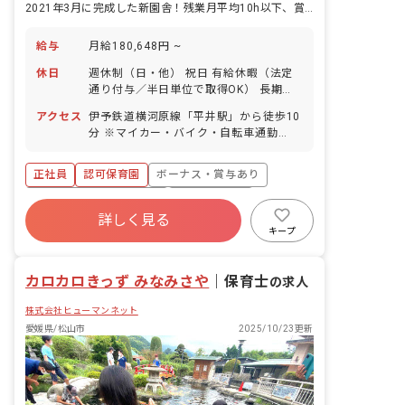
2021年3月に完成した新園舎！残業月平均10h以下、賞与4.4カ月分
給与
月給180,648円 ~
休日
週休制（日・他） 祝日 有給休暇（法定
通り付与／半日単位で取得OK） 長期休
暇取得可能（土日を含めた5日程度） 産
アクセス
伊予鉄道横河原線「平井駅」から徒歩10
前産後休暇（取得率100％、復帰率80％
分 ※マイカー・バイク・自転車通勤
以上） 育児休暇（取得率90％、復帰率
OK（駐車場・無料駐輪場あり） ◇保育
80%以上／昨年度の復帰実績は法人全体
園周辺は自然豊かで、近隣に畑を借り食
で5名） 介護休暇 他、冠婚葬祭等 年間
正社員
認可保育園
ボーナス・賞与あり
育活動にも繋げています。近辺には温泉
休日105～110日 ＜連休の取得も相談し
やリラクゼーション施設があり、岩盤浴
寮・住宅・家賃補助あり
社会保険完備
やすいです＞ 有休は公休と併せて5・6
も楽しめるなど、終業後にリフレッシュ
詳しく見る
連休として消化することも可能！ 皆がし
有給
退職金制度
昇給昇進あり
もできますよ。
キープ
っかり休めるよう声をかけ合っており、
産休育休制度
社会福祉法人
若手職員でも気兼ねなくお休みが取れる
環境です。
カロカロきっず みなみさや
｜
保育士
の求人
株式会社ヒューマンネット
愛媛県/松山市
2025/10/23更新