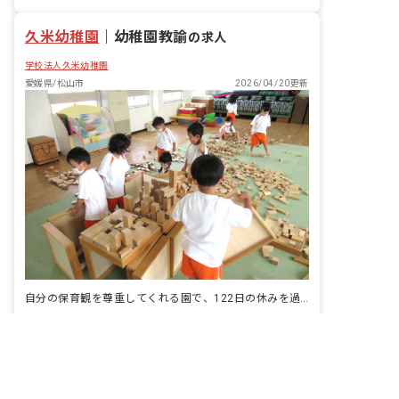
なイベントも実施しています
車通勤可
未経験歓迎
久米幼稚園
｜
幼稚園教諭
の求人
学校法人久米幼稚園
愛媛県/松山市
2026/04/20更新
自分の保育観を尊重してくれる園で、122日の休みを過ごす
非公開の求人多数！ 紹介登録はこちら
給与
月給189,500円 ~ 252,500円
愛媛県の求人を紹介してもらう
休日
年間休日120日以上
アクセス
伊予鉄道横河原線「久米駅」から徒歩10