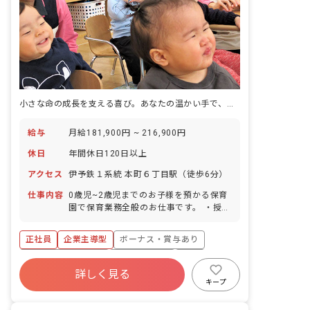
小さな命の成長を支える喜び。あなたの温かい手で、未来を育みませんか？
給与
月給181,900円 ~ 216,900円
休日
年間休日120日以上
アクセス
伊予鉄１系統 本町６丁目駅（徒歩6分）
仕事内容
0歳児~2歳児までのお子様を預かる保育
園で保育業務全般のお仕事です。 ・授乳
やおむつ交換 ・着替え、食事の補助 ・
行事担当 ・連絡帳や帳票 等 ※持ち帰り
正社員
企業主導型
ボーナス・賞与あり
仕事はなし! ※保育記録などはICTシステ
ムを導入しており業務の効率化を図って
年間休日120日以上
社会保険完備
有給
います。 ■保育方針：該当なし ■園児年
詳しく見る
福利厚生充実
退職金制度
昇給昇進あり
齢層：0～2歳児 ■書類作成ツール導入：
キープ
あり ■保護者との連絡アプリ導入：あり
産休育休制度