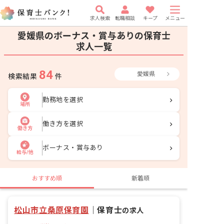
求人検索
転職相談
キープ
メニュー
愛媛県のボーナス・賞与ありの保育士
求人一覧
84
愛媛県
検索結果
件
勤務地を選択
場所
働き方を選択
働き方
ボーナス・賞与あり
給与/他
おすすめ順
新着順
松山市立桑原保育園
｜
保育士
の求人