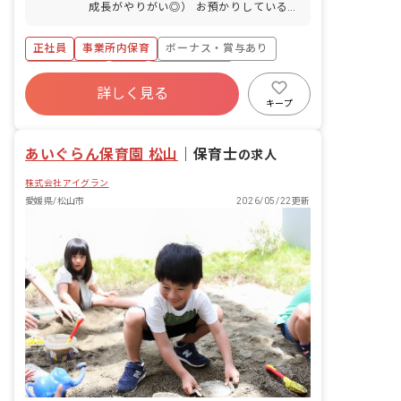
成長がやりがい◎） お預かりしている子
ども達についてお世話をお願いします ・
食事・睡眠・排泄・清潔・衣類の着脱等
正社員
事業所内保育
ボーナス・賞与あり
・集団生活を通じた社会性の装着 ・行事
の計画・実行、お知らせの作成
社会保険完備
有給
福利厚生充実
詳しく見る
退職金制度
昇給昇進あり
産休育休制度
キープ
未経験歓迎
あいぐらん保育園 松山
｜
保育士
の求人
株式会社アイグラン
愛媛県/松山市
2026/05/22更新