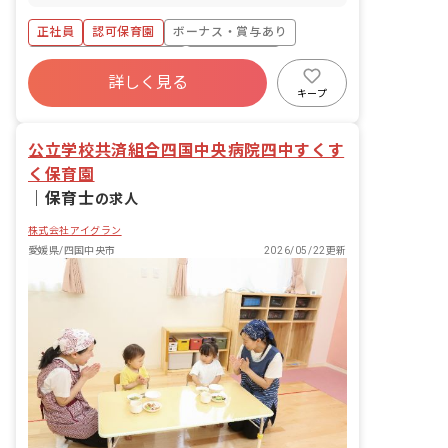
ちの「楽しい」という気持ちを大切にし
る人も、お互いに気持ちよく過ごせま
ながら、子どもたちの健やかな“ここ
正社員
認可保育園
ボーナス・賞与あり
す。 産休・育休制度 ■育休取得率女性
ろ”と“からだ”を育む保育を常に心がけて
100%・男性86%！もちろん男性も育休
います。
寮・住宅・家賃補助あり
社会保険完備
を取得していただきやすい環境です。 夏
詳しく見る
有給
福利厚生充実
退職金制度
季休暇（3日間） 結婚休暇（連続5日
キープ
間） 介護休業制度 慶弔休暇 ライフサポ
昇給昇進あり
産休育休制度
ート休暇 リフレッシュ休暇
公立学校共済組合四国中央病院四中すくす
く保育園
｜
保育士
の求人
株式会社アイグラン
愛媛県/四国中央市
2026/05/22更新