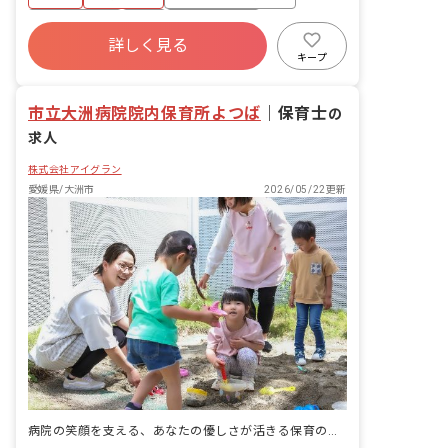
等 ・集団生活を通じた社会性の装着 ・
行事の計画・実行、お知らせの作成
社会保険完備
有給
福利厚生充実
詳しく見る
退職金制度
昇給昇進あり
産休育休制度
キープ
未経験歓迎
市立大洲病院院内保育所よつば
｜
保育士
の
求人
株式会社アイグラン
愛媛県/大洲市
2026/05/22更新
病院の笑顔を支える、あなたの優しさが活きる保育の舞台