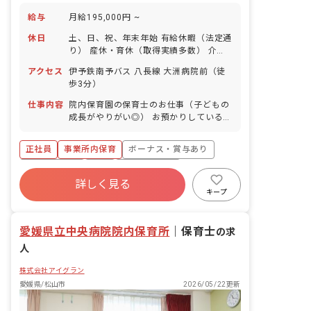
給与
月給195,000円 ~
休日
土、日、祝、年末年始 有給休暇（法定通
り） 産休・育休（取得実績多数） 介護
休業 慶弔休暇 ※年間休日107日
アクセス
伊予鉄南予バス 八長線 大洲病院前（徒
歩3分）
仕事内容
院内保育園の保育士のお仕事（子どもの
成長がやりがい◎） お預かりしている子
ども達についてお世話をお願いします ・
食事・睡眠・排泄・清潔・衣類の着脱等
正社員
事業所内保育
ボーナス・賞与あり
・集団生活を通じた社会性の装着 ・行事
の計画・実行、お知らせの作成
社会保険完備
有給
福利厚生充実
詳しく見る
退職金制度
昇給昇進あり
産休育休制度
キープ
未経験歓迎
愛媛県立中央病院院内保育所
｜
保育士
の求
人
株式会社アイグラン
愛媛県/松山市
2026/05/22更新