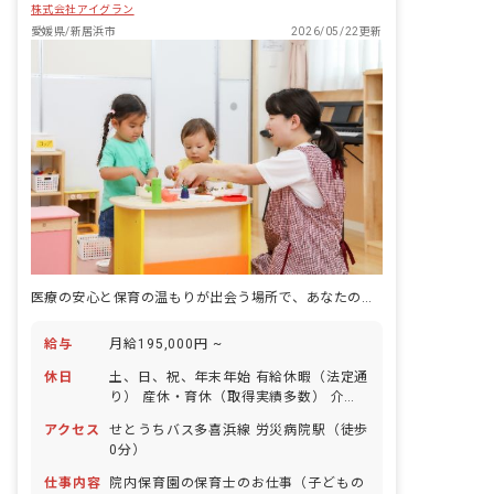
株式会社アイグラン
愛媛県/新居浜市
2026/05/22更新
医療の安心と保育の温もりが出会う場所で、あなたの笑顔が輝く毎日を
給与
月給195,000円 ~
休日
土、日、祝、年末年始 有給休暇（法定通
り） 産休・育休（取得実績多数） 介護
休業 慶弔休暇 ※年間休日107日
アクセス
せとうちバス多喜浜線 労災病院駅（徒歩
0分）
仕事内容
院内保育園の保育士のお仕事（子どもの