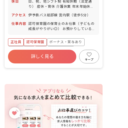
休日
日、祝、他シフト制 有給休暇（法定通
り） 産休・育休 介護休業 年末年始休暇
年間休日110日 ※年によって変更の可
アクセス
伊予鉄バス砥部線 宮内駅（徒歩5分）
能性有
仕事内容
認可保育園の保育士のお仕事（子どもの
成長がやりがい◎） お預かりしている子
ども達についてお世話をお願いします。
・食事・睡眠・排泄・清潔・衣類の着脱
正社員
認可保育園
ボーナス・賞与あり
等 ・集団生活を通じた社会性の装着 ・
行事の計画・実行、お知らせの作成
社会保険完備
有給
福利厚生充実
詳しく見る
退職金制度
昇給昇進あり
産休育休制度
キープ
未経験歓迎