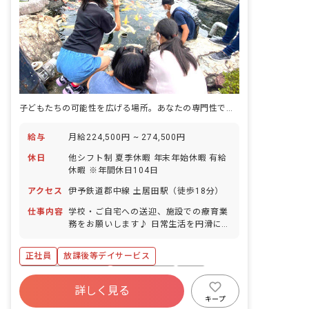
子どもたちの可能性を広げる場所。あなたの専門性で、未来を輝かせませんか？
給与
月給224,500円 ~ 274,500円
休日
他シフト制 夏季休暇 年末年始休暇 有給
休暇 ※年間休日104日
アクセス
伊予鉄道郡中線 土居田駅（徒歩18分）
仕事内容
学校・ご自宅への送迎、施設での療育業
務をお願いします♪ 日常生活を円滑に送
る上でのトレーニングやコミュニケーシ
ョンの練習などを行います♪ 《主なお仕
正社員
放課後等デイサービス
事内容》 ・学校やご自宅への送迎業務
・支援計画の策定 ・レクリエーションの
ボーナス・賞与あり
社会保険完備
有給
企画、運営 ・事務作業 ・療育計画 など
詳しく見る
退職金制度
残業少なめ
産休育休制度
♪ 遠足やクリスマス会・バザーなど様々
キープ