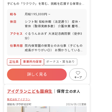
子どもの「ワクワク」を育む、挑戦を応援する保育士になる
給与
月給195,000円 ~
休日
シフト制 有給休暇（法定通り） 産休・
育休（取得実績多数） 介護休業 慶弔休
暇 ※年間休日107日（週1日または4週4
アクセス
ぐるりんおおず 大洲記念病院駅（徒歩3
日以上の休日を付与）
分）
仕事内容
院内保育園の保育士のお仕事（子どもの
成長がやりがい◎） お預かりしている子
ども達についてお世話をお願いします ・
食事・睡眠・排泄・清潔・衣類の着脱等
正社員
事業所内保育
ボーナス・賞与あり
・集団生活を通じた社会性の装着 ・行事
の計画・実行、お知らせの作成
社会保険完備
有給
福利厚生充実
詳しく見る
退職金制度
昇給昇進あり
産休育休制度
キープ
未経験歓迎
アイグランこども園麻生
｜
保育士
の求人
株式会社アイグラン
愛媛県/伊予郡砥部町
2026/05/22更新