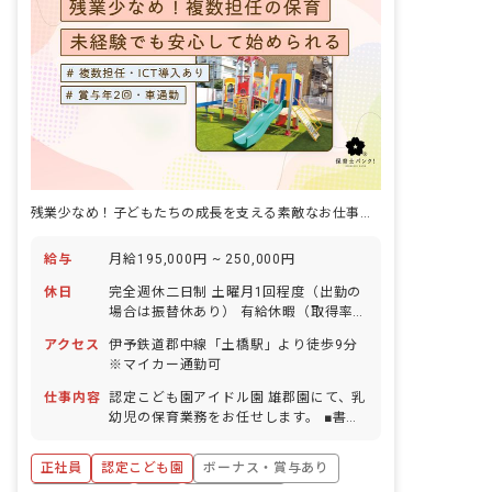
残業少なめ！子どもたちの成長を支える素敵なお仕事始めませんか？
給与
月給195,000円 ~ 250,000円
休日
完全週休二日制 土曜月1回程度（出勤の
場合は振替休あり） 有給休暇（取得率
80％以上） ※入職より6カ月経過後、10
アクセス
伊予鉄道郡中線「土橋駅」より徒歩9分
日付与 年末年始：12/29～1/３ 産前産
※マイカー通勤可
後・育児休暇（取得率100％・復帰率
100％） ※年間休日125日
仕事内容
認定こども園アイドル園 雄郡園にて、乳
幼児の保育業務をお任せします。 ■書類
作成ツール導入：あり ■担任方式：複数
担任
正社員
認定こども園
ボーナス・賞与あり