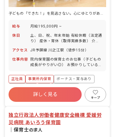
子どもの「できた！」を見逃さない。心にゆとりがあるから感動を一番近くで共有できる。
給与
月給195,000円 ~
休日
土、日、祝、年末年始 有給休暇（法定通
り） 産休・育休（取得実績多数） 介護
休業 慶弔休暇 ※年間休日107日
アクセス
JR予讃線 川之江駅（徒歩15分）
仕事内容
院内保育園の保育士のお仕事（子どもの
成長がやりがい◎） お預かりしている子
ども達についてお世話をお願いします ・
食事・睡眠・排泄・清潔・衣類の着脱等
正社員
事業所内保育
ボーナス・賞与あり
・集団生活を通じた社会性の装着 ・行事
の計画・実行、お知らせの作成
社会保険完備
有給
福利厚生充実
詳しく見る
退職金制度
昇給昇進あり
産休育休制度
キープ
未経験歓迎
独立行政法人労働者健康安全機構 愛媛労
災病院 あいろう保育園
｜
保育士
の求人