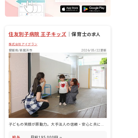
住友別子病院 王子キッズ
｜
保育士
の求人
株式会社アイグラン
愛媛県/新居浜市
2026/05/22更新
子どもの笑顔が原動力。大手法人の信頼・安心と共に成長できる保育の舞台
給与
月給195,000円 ~