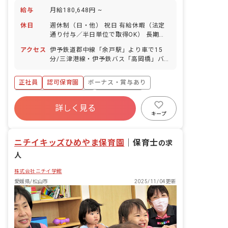
給与
月給180,648円 ~
休日
週休制（日・他） 祝日 有給休暇（法定
通り付与／半日単位で取得OK） 長期休
暇取得可能（土日を含めた5日程度） 産
アクセス
伊予鉄道郡中線「余戸駅」より車で15
前産後休暇（取得率100％、復帰率80％
分/三津港線・伊予鉄バス「高岡橋」バ
以上） 育児休暇（取得率90％、復帰率
ス停下車徒歩1分 ※マイカー・バイク・
80%以上／昨年度の復帰実績は法人全体
自転車通勤OK（駐車場・無料駐輪場あ
で5名） 介護休暇 他、冠婚葬祭等 年間
正社員
認可保育園
ボーナス・賞与あり
り） ◇空港の近くに位置し、整備された
休日105日以上 ＜連休の取得も相談しや
周辺道路沿いにはたくさんの飲食店があ
寮・住宅・家賃補助あり
社会保険完備
すいです＞ 有休は公休と併せて5・6連
り、退勤後の楽しみもあります。周辺に
詳しく見る
休として消化することも可能！ 皆がしっ
有給
退職金制度
昇給昇進あり
スーパーや銀行、飲食店もありお買い物
キープ
かり休めるよう声をかけ合っており、若
にも便利です。
産休育休制度
社会福祉法人
手職員でも気兼ねなくお休みが取れる環
境です。
ニチイキッズひめやま保育園
｜
保育士
の求
人
株式会社ニチイ学館
愛媛県/松山市
2025/11/04更新