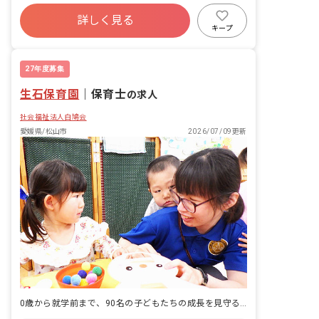
社会保険完備
有給
福利厚生充実
詳しく見る
残業少なめ
産休育休制度
車通勤可
キープ
未経験歓迎
27年度募集
生石保育園
｜
保育士
の求人
社会福祉法人白鳩会
愛媛県/松山市
2026/07/09更新
0歳から就学前まで、90名の子どもたちの成長を見守る認可保育園。空港近くの街で、日々を支えます。