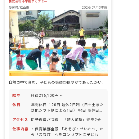
株式会社小学館アカデミー
愛媛県/松山市
2026/07/13更新
自然の中で育む、子どもの笑顔◎穏やかであったかい園を作りませんか
給与
月給216,100円 ~
休日
年間休日: 120日 週休2日制（日＋土また
は他シフト制による1日） 祝日 ※休日出
勤が発生した場合は平日に振替のお休み
アクセス
伊予鉄道バス線 「短大前駅」徒歩2分
を取っていただきます。 有給休暇（初年
度10日間） ■有給休暇は園運営に支障が
仕事内容
・保育業務全般 「あそび・せいかつ」か
でないよう、職員が協力し合いながら取
ら「まなび」へをコンセプトに子どもた
得しているので、お休みする人も出勤す