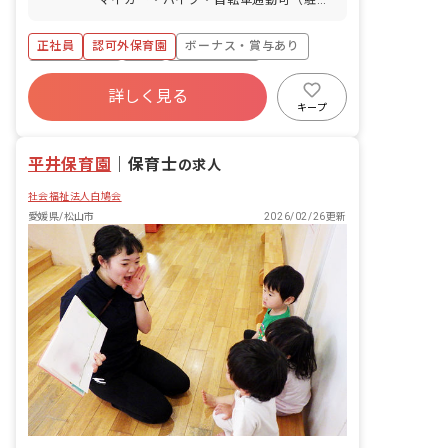
もに100％） バースデイ休暇 ※希望休相
場自己手配、補助あり）
談OK ※年間休日110日（有休は別途付
与）
正社員
認可外保育園
ボーナス・賞与あり
社会保険完備
有給
福利厚生充実
詳しく見る
残業少なめ
昇給昇進あり
産休育休制度
キープ
車通勤可
平井保育園
｜
保育士
の求人
社会福祉法人白鳩会
愛媛県/松山市
2026/02/26更新