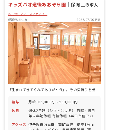
キッズパオ道後あおぞら園
｜
保育士
の求人
株式会社マミーズファミリー
愛媛県/松山市
2026/07/09更新
「生まれてきてくれてありがとう」。その気持ちを出発点に、25名の子どもたちと向き合う。
給与
月給185,000円 ~ 283,000円
休日
週休2日制（シフトによる） 日曜・祝日
年末年始休暇 有給休暇（半日単位での取
得可／5日以上の連休相談OK） 慶弔休暇
アクセス
伊予鉄市内電車「南町電停」徒歩1分 ■
産前産後・育児休暇（取得率・復帰率と
マイカー・バイク・自転車通勤可（駐車