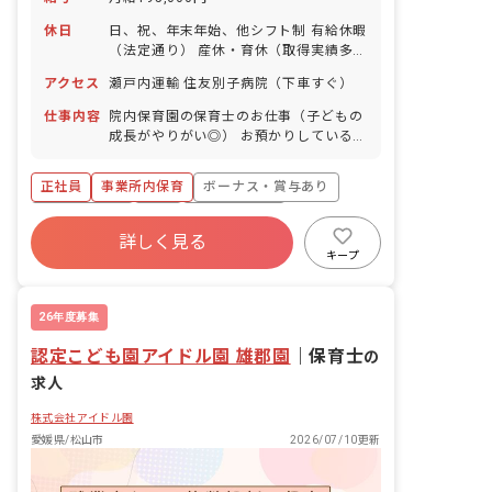
休日
日、祝、年末年始、他シフト制 有給休暇
（法定通り） 産休・育休（取得実績多
数） 介護休業 慶弔休暇 ※年間休日107
アクセス
瀬戸内運輸 住友別子病院（下車すぐ）
日
仕事内容
院内保育園の保育士のお仕事（子どもの
成長がやりがい◎） お預かりしている子
ども達についてお世話をお願いします ・
食事・睡眠・排泄・清潔・衣類の着脱等
正社員
事業所内保育
ボーナス・賞与あり
・集団生活を通じた社会性の装着 ・行事
の計画・実行、お知らせの作成
社会保険完備
有給
福利厚生充実
詳しく見る
退職金制度
昇給昇進あり
産休育休制度
キープ
未経験歓迎
26年度募集
認定こども園アイドル園 雄郡園
｜
保育士
の
求人
株式会社アイドル園
愛媛県/松山市
2026/07/10更新