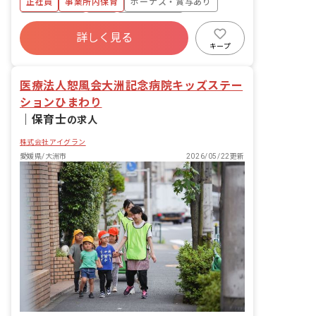
正社員
事業所内保育
ボーナス・賞与あり
・集団生活を通じた社会性の装着 ・行事
の計画・実行、お知らせの作成
社会保険完備
有給
福利厚生充実
詳しく見る
退職金制度
昇給昇進あり
産休育休制度
キープ
未経験歓迎
医療法人恕風会大洲記念病院キッズステー
ションひまわり
｜
保育士
の求人
株式会社アイグラン
愛媛県/大洲市
2026/05/22更新