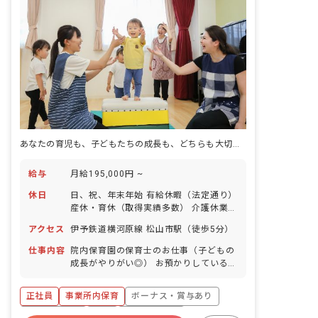
あなたの育児も、子どもたちの成長も、どちらも大切に。病院内で安心の保育キャリア
給与
月給195,000円 ~
休日
日、祝、年末年始 有給休暇（法定通り）
産休・育休（取得実績多数） 介護休業
慶弔休暇 ※年間休日107日
アクセス
伊予鉄道横河原線 松山市駅（徒歩5分）
仕事内容
院内保育園の保育士のお仕事（子どもの
成長がやりがい◎） お預かりしている子
ども達についてお世話をお願いします ・
食事・睡眠・排泄・清潔・衣類の着脱等
正社員
事業所内保育
ボーナス・賞与あり
・集団生活を通じた社会性の装着 ・行事
の計画・実行、お知らせの作成
社会保険完備
有給
福利厚生充実