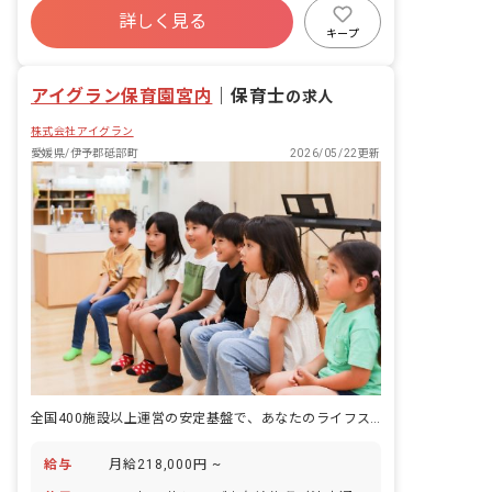
詳しく見る
退職金制度
昇給昇進あり
産休育休制度
キープ
未経験歓迎
アイグラン保育園宮内
｜
保育士
の求人
株式会社アイグラン
愛媛県/伊予郡砥部町
2026/05/22更新
全国400施設以上運営の安定基盤で、あなたのライフステージに寄り添う
給与
月給218,000円 ~