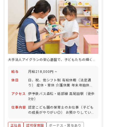
大手法人アイグランの安心基盤で、子どもたちの輝く未来を育む保育士に
給与
月給218,000円 ~
休日
日、祝、他シフト制 有給休暇（法定通
り） 産休・育休 介護休業 年末年始休暇
年間休日110日 ※年によって変更の可
アクセス
伊予鉄バス森松・砥部線 高尾田駅（徒歩
能性有
3分）
仕事内容
認定こども園の保育士のお仕事（子ども
の成長がやりがい◎） お預かりしている
子ども達についてお世話をお願いします
・食事・睡眠・排泄・清潔・衣類の着脱
正社員
認可保育園
ボーナス・賞与あり