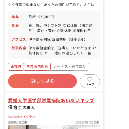
もう保育で悩まない！あなたの個性が花開く、大手法人で創る保育の未来
給与
月給195,000円 ~
休日
日、祝、他シフト制 有給休暇（法定通
り） 産休・育休 介護休業 ※年間休日
107日
アクセス
伊予鉄花園線 西堀端駅（徒歩3分）
仕事内容
保育業務全般をご担当していただきます!
具体的には、一緒にお遊びしたり、絵本
を読んだり、園児のお食事のサポートや
お昼寝、お着替え、お散歩などをお任せ
正社員
事業所内保育
ボーナス・賞与あり
します!
社会保険完備
有給
福利厚生充実
詳しく見る
退職金制度
昇給昇進あり
産休育休制度
キープ
未経験歓迎
愛媛大学医学部附属病院あいあいキッズ
｜
保育士
の求人
株式会社アイグラン
愛媛県/東温市
2026/05/22更新