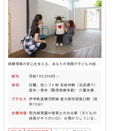
医療現場の安心を支える、あなたの笑顔が子どもの成長を照らす保育の舞台
給与
月給195,000円 ~
休日
日曜、他シフト制 有給休暇（法定通り）
産休・育休（取得実績多数） 介護休業
慶弔休暇 ※年間休日107日
アクセス
伊予鉄道横河原線 愛大医学部南口駅（徒
歩15分）
仕事内容
院内保育園の保育士のお仕事（子どもの
成長がやりがい◎） お預かりしている子
ども達についてお世話をお願いします ・
食事・睡眠・排泄・清潔・衣類の着脱等