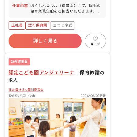
仕事内容
ほくしんコウル（保育園）にて、園児の
保育業務全般をご担当いただきます。 年
少、年中、年長クラスの園児（各19名）
を対象とした保育施設です。 ■保育方
正社員
認可保育園
ヨコミネ式
針：ヨコミネ式保育 ■園児年齢層：3～5
歳児
ボーナス・賞与あり
社会保険完備
有給
詳しく見る
退職金制度
昇給昇進あり
車通勤可
キープ
駅近5分以内
26年度募集
認定こども園アンジェリーナ
｜
保育教諭
の
求人
社会福祉法人関川愛育会
愛媛県/四国中央市
2026/06/02更新