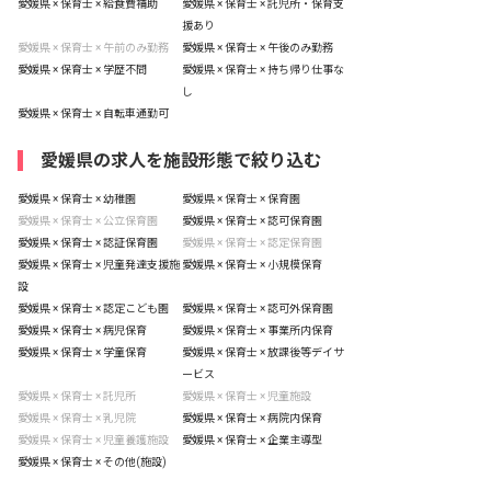
愛媛県 × 保育士 × 給食費補助
愛媛県 × 保育士 × 託児所・保育支
援あり
愛媛県 × 保育士 × 午前のみ勤務
愛媛県 × 保育士 × 午後のみ勤務
愛媛県 × 保育士 × 学歴不問
愛媛県 × 保育士 × 持ち帰り仕事な
し
愛媛県 × 保育士 × 自転車通勤可
愛媛県の求人を施設形態で絞り込む
愛媛県 × 保育士 × 幼稚園
愛媛県 × 保育士 × 保育園
愛媛県 × 保育士 × 公立保育園
愛媛県 × 保育士 × 認可保育園
愛媛県 × 保育士 × 認証保育園
愛媛県 × 保育士 × 認定保育園
愛媛県 × 保育士 × 児童発達支援施
愛媛県 × 保育士 × 小規模保育
設
愛媛県 × 保育士 × 認定こども園
愛媛県 × 保育士 × 認可外保育園
愛媛県 × 保育士 × 病児保育
愛媛県 × 保育士 × 事業所内保育
愛媛県 × 保育士 × 学童保育
愛媛県 × 保育士 × 放課後等デイサ
ービス
愛媛県 × 保育士 × 託児所
愛媛県 × 保育士 × 児童施設
愛媛県 × 保育士 × 乳児院
愛媛県 × 保育士 × 病院内保育
愛媛県 × 保育士 × 児童養護施設
愛媛県 × 保育士 × 企業主導型
愛媛県 × 保育士 × その他(施設)