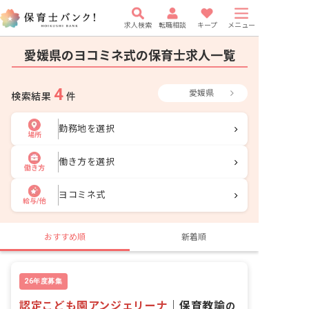
求人検索
転職相談
キープ
メニュー
愛媛県のヨコミネ式の保育士求人一覧
4
愛媛県
検索結果
件
勤務地を選択
場所
働き方を選択
働き方
ヨコミネ式
給与/他
おすすめ順
新着順
26年度募集
認定こども園アンジェリーナ
｜
保育教諭
の