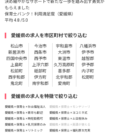
決め細やかなサポートで新たな一歩を踏み出す勇気が
もらえました
保育士バンク！利用満足度（愛媛県）
平均
4.8
/5.0
愛媛県の求人を市区町村で絞り込む
松山市
今治市
宇和島市
八幡浜市
新居浜市
西条市
大洲市
伊予市
四国中央市
西予市
東温市
越智郡
上島町
上浮穴郡
久万高原町
伊予郡
松前町
砥部町
喜多郡
内子町
西宇和郡
伊方町
北宇和郡
松野町
鬼北町
南宇和郡
愛南町
愛媛県の求人を特徴で絞り込む
愛媛県 × 保育士 × 社会福祉法人
愛媛県 × 保育士 × モンテソーリ
愛媛県 × 保育士 × 新卒も歓迎
愛媛県 × 保育士 × ヨコミネ式
愛媛県 × 保育士 × 時短勤務可
愛媛県 × 保育士 × 土日祝休み
愛媛県 × 保育士 × 乳児保育のみ
愛媛県 × 保育士 × 英語が使える
愛媛県 × 保育士 × リトミック
愛媛県 × 保育士 × 福利厚生充実