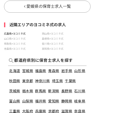
愛媛県の保育士求人一覧
近隣エリアのヨコミネ式の求人
広島県×ヨコミネ式
岡山県×ヨコミネ式
山口県×ヨコミネ式
島根県×ヨコミネ式
鳥取県×ヨコミネ式
香川県×ヨコミネ式
徳島県×ヨコミネ式
高知県×ヨコミネ式
都道府県別に保育士求人を探す
北海道
宮城県
福島県
青森県
岩手県
山形県
秋田県
東京都
神奈川県
埼玉県
千葉県
茨城県
栃木県
群馬県
新潟県
長野県
石川県
富山県
山梨県
福井県
愛知県
静岡県
岐阜県
三重県
大阪府
兵庫県
京都府
滋賀県
奈良県