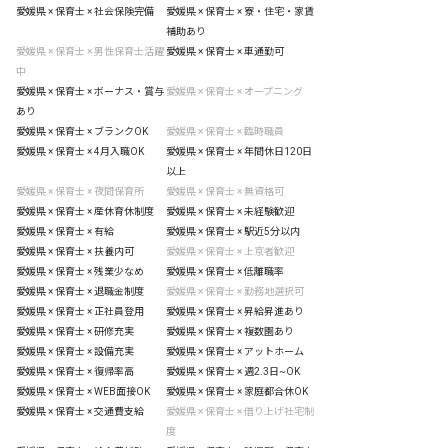
愛媛県 × 保育士 × 社会保険完備
愛媛県 × 保育士 × 寮・住宅・家賃
補助あり
愛媛県 × 保育士 × 男性保育士活躍
愛媛県 × 保育士 × 車通勤可
中
愛媛県 × 保育士 × ボーナス・賞与
愛媛県 × 保育士 × オープニング
あり
愛媛県 × 保育士 × ブランクOK
愛媛県 × 保育士 × 臨時職員
愛媛県 × 保育士 × 4月入職OK
愛媛県 × 保育士 × 年間休日120日
以上
愛媛県 × 保育士 × 夜間保育所
愛媛県 × 保育士 × 無資格可
愛媛県 × 保育士 × 産休育休制度
愛媛県 × 保育士 × 未経験歓迎
愛媛県 × 保育士 × 有給
愛媛県 × 保育士 × 駅近5分以内
愛媛県 × 保育士 × 扶養内可
愛媛県 × 保育士 × 上京者歓迎
愛媛県 × 保育士 × 残業少なめ
愛媛県 × 保育士 × 低離職率
愛媛県 × 保育士 × 退職金制度
愛媛県 × 保育士 × 勤務地選択可
愛媛県 × 保育士 × 正社員登用
愛媛県 × 保育士 × 昇給昇進あり
愛媛県 × 保育士 × 研修充実
愛媛県 × 保育士 × 複数園あり
愛媛県 × 保育士 × 設備充実
愛媛県 × 保育士 × アットホーム
愛媛県 × 保育士 × 復帰率高
愛媛県 × 保育士 × 週2.3日~OK
愛媛県 × 保育士 × WEB面接OK
愛媛県 × 保育士 × 家庭都合休OK
愛媛県 × 保育士 × 交通費支給
愛媛県 × 保育士 × 借り上げ社宅制
度