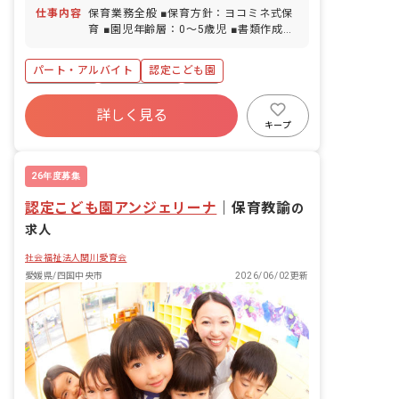
仕事内容
保育業務全般 ■保育方針：ヨコミネ式保
育 ■園児年齢層：0～5歳児 ■書類作成ツ
ール導入：あり
パート・アルバイト
認定こども園
ヨコミネ式
社会保険完備
有給
詳しく見る
福利厚生充実
昇給昇進あり
産休育休制度
キープ
社会福祉法人
車通勤可
26年度募集
認定こども園アンジェリーナ
｜
保育教諭
の
求人
社会福祉法人関川愛育会
愛媛県/四国中央市
2026/06/02更新