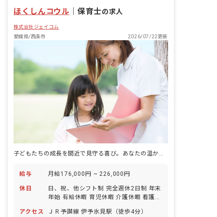
ほくしんコウル
｜
保育士
の求人
株式会社ジェイコム
愛媛県/西条市
2026/07/22更新
子どもたちの成長を間近で見守る喜び。あなたの温かい心で、未来を育みませんか？
給与
月給176,000円 ~ 226,000円
休日
日、祝、他シフト制 完全週休2日制 年末
年始 有給休暇 育児休暇 介護休暇 看護休
暇 ※年間休日110日
アクセス
ＪＲ予讃線 伊予氷見駅（徒歩4分）