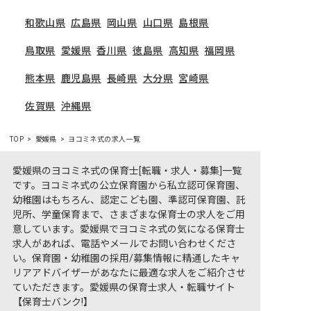
和歌山県
広島県
岡山県
山口県
島根県
鳥取県
愛媛県
香川県
徳島県
高知県
福岡県
熊本県
鹿児島県
長崎県
大分県
宮崎県
佐賀県
沖縄県
TOP
愛媛県
ヨコミネ式の求人一覧
愛媛県のヨコミネ式の保育士[転職・求人・募集]一覧
です。ヨコミネ式の公立保育園から私立認可保育園、
幼稚園はもちろん、認定こども園、準認可保育園、託
児所、学童保育まで、さまざまな保育士の求人をご用
意しています。愛媛県でヨコミネ式の気になる保育士
求人があれば、電話やメールでお問い合わせくださ
い。保育園・幼稚園の採用/募集情報に精通したキャ
リアアドバイザーがあなたに最適な求人をご紹介させ
ていただきます。愛媛県の保育士求人・転職サイト
【保育士バンク!】