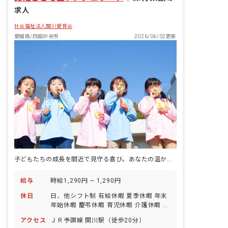
求人
社会福祉法人関川愛育会
愛媛県/四国中央市
2026/06/02更新
子どもたちの成長を間近で見守る喜び。あなたの温かい心で、未来を育みませんか？
給与
時給1,290円 ~ 1,290円
休日
日、他シフト制 有給休暇 夏季休暇 年末
年始休暇 慶弔休暇 育児休暇 介護休暇 誕
生日休暇
アクセス
ＪＲ予讃線 関川駅（徒歩20分）