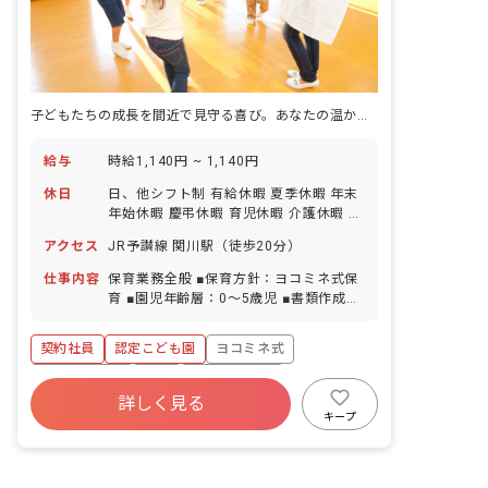
子どもたちの成長を間近で見守る喜び。あなたの温かい心が輝く場所がここにあります。
給与
時給1,140円 ~ 1,140円
休日
日、他シフト制 有給休暇 夏季休暇 年末
年始休暇 慶弔休暇 育児休暇 介護休暇 誕
生日休暇
アクセス
JR予讃線 関川駅（徒歩20分）
仕事内容
保育業務全般 ■保育方針：ヨコミネ式保
育 ■園児年齢層：0～5歳児 ■書類作成ツ
ール導入：あり
契約社員
認定こども園
ヨコミネ式
社会保険完備
有給
福利厚生充実
詳しく見る
退職金制度
昇給昇進あり
産休育休制度
キープ
社会福祉法人