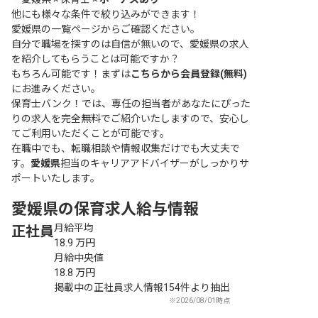
他にも様々な条件で絞り込みができます！
愛媛県の一覧ページ
からご確認ください。
自分で職場を探すのは自信が無いので、愛媛県の求人
を紹介してもらうことは可能ですか？
もちろん可能です！まずは
こちらから会員登録(無料)
にお進みください。
保育士バンク！では、専任の担当者があなたにぴった
りの求人を完全無料でご紹介いたしますので、安心し
てご利用いただくことが可能です。
在職中でも、転職相談や情報収集だけでも大丈夫で
す。
愛媛県
担当のキャリアアドバイザーがしっかりサ
ポートいたします。
愛媛県の保育求人給与情報
月給平均
正社員
18.9
万円
月給中央値
18.8
万円
掲載中の正社員求人情報154件より抽出
※2026/08/01時点