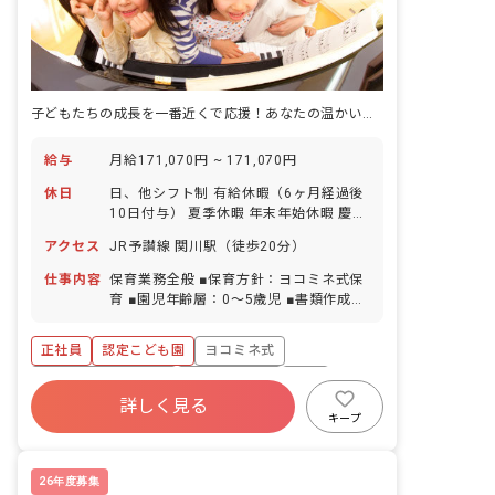
子どもたちの成長を一番近くで応援！あなたの温かい心が輝く場所がここにあります
給与
月給171,070円 ~ 171,070円
休日
日、他シフト制 有給休暇（6ヶ月経過後
10日付与） 夏季休暇 年末年始休暇 慶弔
休暇 土曜出勤（平日に振休あり） 誕生
アクセス
JR予讃線 関川駅（徒歩20分）
日休暇（誕生月に1日） 育児休暇 介護休
暇 看護休暇 ※年間休日110日
仕事内容
保育業務全般 ■保育方針：ヨコミネ式保
育 ■園児年齢層：0～5歳児 ■書類作成ツ
ール導入：あり
正社員
認定こども園
ヨコミネ式
ボーナス・賞与あり
社会保険完備
有給
詳しく見る
退職金制度
残業少なめ
昇給昇進あり
キープ
産休育休制度
26年度募集