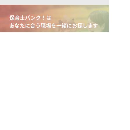
保育士バンク！は
あなたに合う職場を一緒にお探します
非公開の求人多数！ 紹介登録はこちら
保育をよく知るアドバイザーがフルサポート
非公開求人やここだけの保育園情報が充実
愛媛県の求人を紹介してもらう
累計40万人以上が利用した信頼実績
適正な有料職業紹介事業者として
厚生労働省の認定取得
最新情報をゲット
LINE友だち追加
毎日工作アイデア配信！