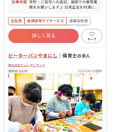
仕事内容
学校・ご自宅への送迎、施設での療育業
務をお願いします♪ 日常生活を円滑に送
る上でのトレーニングやコミュニケーシ
ョンの練習などを行います♪ 《主なお仕
正社員
放課後等デイサービス
退職金制度
事内容》 ・学校やご自宅への送迎業務
・支援計画の策定 ・レクリエーションの
ボーナス・賞与あり
社会保険完備
有給
企画、運営 ・事務作業 ・療育計画 など
詳しく見る
残業少なめ
産休育休制度
車通勤可
♪ 遠足やクリスマス会・バザーなど様々
キープ
なイベントも実施しています
未経験歓迎
ピーターパンやまにし
｜
保育士
の求人
株式会社ヒューマンネット
愛媛県/松山市
2026/04/20更新