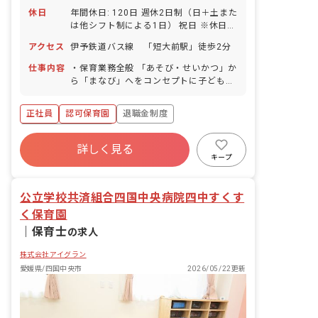
休日
年間休日: 120日 週休2日制（日＋土また
は他シフト制による1日） 祝日 ※休日出
勤が発生した場合は平日に振替のお休み
アクセス
伊予鉄道バス線 「短大前駅」徒歩2分
を取っていただきます。 有給休暇（初年
度10日間） ■有給休暇は園運営に支障が
仕事内容
・保育業務全般 「あそび・せいかつ」か
でないよう、職員が協力し合いながら取
ら「まなび」へをコンセプトに子どもた
得しているので、お休みする人も出勤す
ちの「楽しい」という気持ちを大切にし
る人も、お互いに気持ちよく過ごせま
ながら、子どもたちの健やかな“ここ
正社員
認可保育園
退職金制度
す。 産休・育休制度 ■育休取得率女性
ろ”と“からだ”を育む保育を常に心がけて
100%・男性86%！もちろん男性も育休
います。
ボーナス・賞与あり
を取得していただきやすい環境です。 夏
詳しく見る
寮・住宅・家賃補助あり
社会保険完備
季休暇（3日間） 結婚休暇（連続5日
キープ
間） 介護休業制度 慶弔休暇 ライフサポ
有給
福利厚生充実
昇給昇進あり
ート休暇 リフレッシュ休暇
産休育休制度
公立学校共済組合四国中央病院四中すくす
く保育園
｜
保育士
の求人
株式会社アイグラン
愛媛県/四国中央市
2026/05/22更新