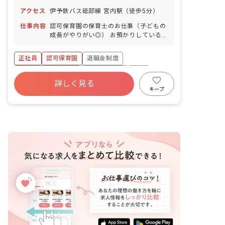
年間休日110日 ※年によって変更の可
アクセス
伊予鉄バス砥部線 宮内駅（徒歩5分）
能性有
仕事内容
認可保育園の保育士のお仕事（子どもの
成長がやりがい◎） お預かりしている子
ども達についてお世話をお願いします。
・食事・睡眠・排泄・清潔・衣類の着脱
正社員
認可保育園
退職金制度
等 ・集団生活を通じた社会性の装着 ・
行事の計画・実行、お知らせの作成
ボーナス・賞与あり
社会保険完備
有給
詳しく見る
福利厚生充実
昇給昇進あり
産休育休制度
キープ
未経験歓迎