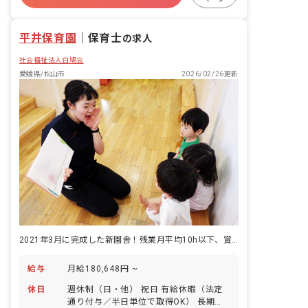
あり ■保護者との連絡アプリ導入：あり
昇給昇進あり
産休育休制度
平井保育園
｜
保育士
の求人
社会福祉法人白鳩会
愛媛県/松山市
2026/02/26更新
2021年3月に完成した新園舎！残業月平均10h以下、賞与4.4カ月分
給与
月給180,648円 ~
休日
週休制（日・他） 祝日 有給休暇（法定
通り付与／半日単位で取得OK） 長期休