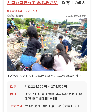
社会福祉法人
カロカロきっず みなみさや
｜
保育士
の求人
株式会社ヒューマンネット
愛媛県/松山市
2025/10/23更新
子どもたちの可能性を広げる場所。あなたの専門性で、未来を輝かせませんか？
給与
月給224,500円 ~ 274,500円
休日
他シフト制 夏季休暇 年末年始休暇 有給
休暇 ※年間休日104日
アクセス
伊予鉄道郡中線 土居田駅（徒歩18分）