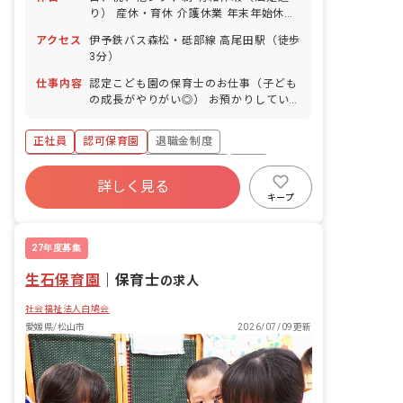
り） 産休・育休 介護休業 年末年始休暇
年間休日110日 ※年によって変更の可
アクセス
伊予鉄バス森松・砥部線 高尾田駅（徒歩
能性有
3分）
仕事内容
認定こども園の保育士のお仕事（子ども
の成長がやりがい◎） お預かりしている
子ども達についてお世話をお願いします
・食事・睡眠・排泄・清潔・衣類の着脱
正社員
認可保育園
退職金制度
等 ・集団生活を通じた社会性の装着 ・
行事の計画・実行、お知らせの作成
ボーナス・賞与あり
社会保険完備
有給
詳しく見る
福利厚生充実
昇給昇進あり
産休育休制度
キープ
未経験歓迎
27年度募集
生石保育園
｜
保育士
の求人
社会福祉法人白鳩会
愛媛県/松山市
2026/07/09更新