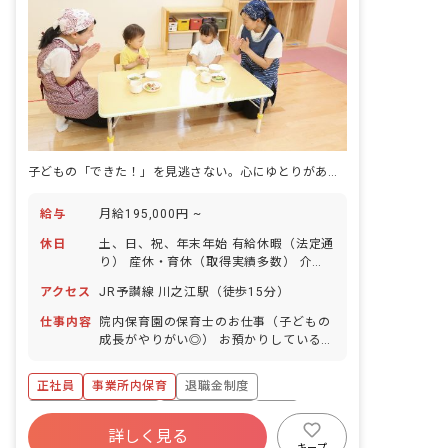
子どもの「できた！」を見逃さない。心にゆとりがあるから感動を一番近くで共有できる。
給与
月給195,000円 ~
休日
土、日、祝、年末年始 有給休暇（法定通
り） 産休・育休（取得実績多数） 介護
休業 慶弔休暇 ※年間休日107日
アクセス
JR予讃線 川之江駅（徒歩15分）
仕事内容
院内保育園の保育士のお仕事（子どもの
成長がやりがい◎） お預かりしている子
ども達についてお世話をお願いします ・
食事・睡眠・排泄・清潔・衣類の着脱等
正社員
事業所内保育
退職金制度
・集団生活を通じた社会性の装着 ・行事
の計画・実行、お知らせの作成
ボーナス・賞与あり
社会保険完備
有給
詳しく見る
福利厚生充実
昇給昇進あり
産休育休制度
キープ