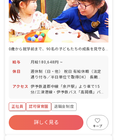
0歳から就学前まで、90名の子どもたちの成長を見守る認可保育園。空港近くの街で、日々を支えます。
給与
月給180,648円 ~
休日
週休制（日・他） 祝日 有給休暇（法定
通り付与／半日単位で取得OK） 長期休
暇取得可能（土日を含めた5日程度） 産
アクセス
伊予鉄道郡中線「余戸駅」より車で15
前産後休暇（取得率100％、復帰率80％
分/三津港線・伊予鉄バス「高岡橋」バ
以上） 育児休暇（取得率90％、復帰率
ス停下車徒歩1分 ※マイカー・バイク・
80%以上／昨年度の復帰実績は法人全体
自転車通勤OK（駐車場・無料駐輪場あ
で5名） 介護休暇 他、冠婚葬祭等 年間
正社員
認可保育園
退職金制度
り） ◇空港の近くに位置し、整備された
休日105日以上 ＜連休の取得も相談しや
周辺道路沿いにはたくさんの飲食店があ
ボーナス・賞与あり
すいです＞ 有休は公休と併せて5・6連
り、退勤後の楽しみもあります。周辺に
詳しく見る
休として消化することも可能！ 皆がしっ
寮・住宅・家賃補助あり
社会保険完備
スーパーや銀行、飲食店もありお買い物
キープ
かり休めるよう声をかけ合っており、若
にも便利です。
有給
昇給昇進あり
産休育休制度
手職員でも気兼ねなくお休みが取れる環
境です。