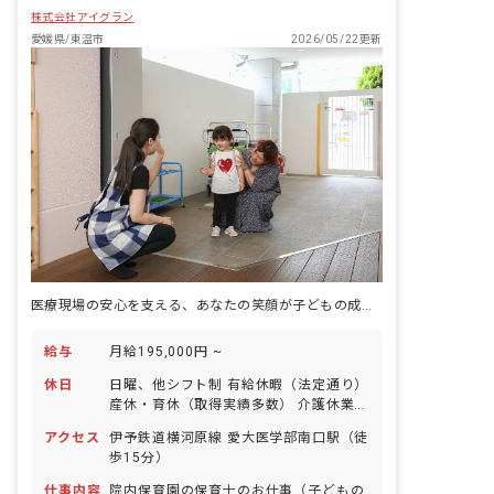
株式会社アイグラン
愛媛県/東温市
2026/05/22更新
医療現場の安心を支える、あなたの笑顔が子どもの成長を照らす保育の舞台
給与
月給195,000円 ~
休日
日曜、他シフト制 有給休暇（法定通り）
産休・育休（取得実績多数） 介護休業
慶弔休暇 ※年間休日107日
アクセス
伊予鉄道横河原線 愛大医学部南口駅（徒
歩15分）
仕事内容
院内保育園の保育士のお仕事（子どもの