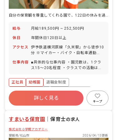
自分の保育観を尊重してくれる園で、122日の休みを過ごす
給与
月給189,500円 ~ 252,500円
休日
年間休日120日以上
アクセス
伊予鉄道横河原線「久米駅」から徒歩10
分 ※マイカー・バイク・自転車通勤
OK（無料の駐車場と駐輪場を完備） ・
仕事内容
■具体的な仕事内容 ・園児数は、1クラ
閑静な住宅街の中にある園です。お散歩
ス15～20名程度 ・クラスでの活動は、
にいける距離には大きな公園もあり、保
製作・絵画・工作・あそび・音楽活動に
育環境に恵まれています。 ・徒歩圏内に
なります。 ・運動会やお遊戯会の時期
コンビニやスーパーがあり、お買い物に
正社員
幼稚園
退職金制度
は、行事の活動が主な活動です。季節の
も便利です。
良い時期は、園外保育に出かけます。 ＜
ボーナス・賞与あり
年間休日120日以上
1日の流れ＞ 7:30 登園 9:00 自由遊
詳しく見る
寮・住宅・家賃補助あり
社会保険完備
び 10:00 クラスでの活動 11:30 給
キープ
食・弁当 12:30 自由遊び 13:00 降園
有給
福利厚生充実
残業少なめ
準備・降園 14:00 預かり保育 担任の
すまいる保育園
先生は預かり保育は行いません。
｜
保育士
の求人
18:00 預かり保育終了 ■保育理念 日々
株式会社小学館アカデミー
の生活で5つテーマ、①あいさつ②返事
③履物をそろえる④立腰（姿勢）⑤食育
愛媛県/松山市
2026/04/13更新