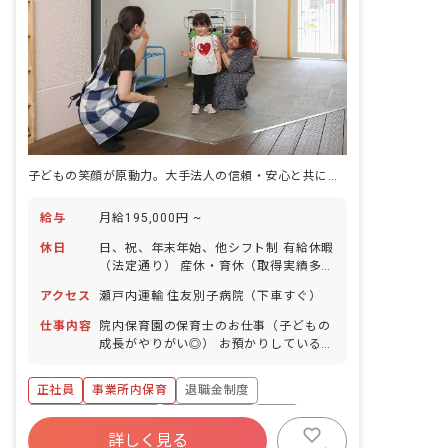
子どもの笑顔が原動力。大手法人の信頼・安心と共に成長できる保育の舞台
給与
月給195,000円 ~
休日
日、祝、年末年始、他シフト制 有給休暇
（法定通り） 産休・育休（取得実績多
数） 介護休業 慶弔休暇 ※年間休日107
アクセス
瀬戸内運輸 住友別子病院（下車すぐ）
日
仕事内容
院内保育園の保育士のお仕事（子どもの
成長がやりがい◎） お預かりしている子
ども達についてお世話をお願いします ・
食事・睡眠・排泄・清潔・衣類の着脱等
正社員
事業所内保育
退職金制度
・集団生活を通じた社会性の装着 ・行事
の計画・実行、お知らせの作成
ボーナス・賞与あり
社会保険完備
有給
詳しく見る
福利厚生充実
昇給昇進あり
産休育休制度