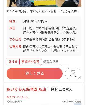
あなたの育児も、子どもたちの成長も、どちらも大切に。病院内で安心の保育キャリア
給与
月給195,000円 ~
休日
日、祝、年末年始 有給休暇（法定通り）
産休・育休（取得実績多数） 介護休業
慶弔休暇 ※年間休日107日
アクセス
伊予鉄道横河原線 松山市駅（徒歩5分）
仕事内容
院内保育園の保育士のお仕事（子どもの
成長がやりがい◎） お預かりしている子
ども達についてお世話をお願いします ・
食事・睡眠・排泄・清潔・衣類の着脱等
正社員
事業所内保育
退職金制度
・集団生活を通じた社会性の装着 ・行事
の計画・実行、お知らせの作成
ボーナス・賞与あり
社会保険完備
有給
詳しく見る
福利厚生充実
昇給昇進あり
産休育休制度
キープ
未経験歓迎
あいぐらん保育園 松山
｜
保育士
の求人
株式会社アイグラン
愛媛県/松山市
2026/05/22更新