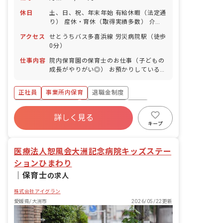
休日
土、日、祝、年末年始 有給休暇（法定通
り） 産休・育休（取得実績多数） 介護
休業 慶弔休暇 ※年間休日107日
アクセス
せとうちバス多喜浜線 労災病院駅（徒歩
0分）
仕事内容
院内保育園の保育士のお仕事（子どもの
成長がやりがい◎） お預かりしている子
ども達についてお世話をお願いします ・
食事・睡眠・排泄・清潔・衣類の着脱等
正社員
事業所内保育
退職金制度
・集団生活を通じた社会性の装着 ・行事
の計画・実行、お知らせの作成
ボーナス・賞与あり
社会保険完備
有給
詳しく見る
福利厚生充実
昇給昇進あり
産休育休制度
キープ
未経験歓迎
医療法人恕風会大洲記念病院キッズステー
ションひまわり
｜
保育士
の求人
株式会社アイグラン
愛媛県/大洲市
2026/05/22更新