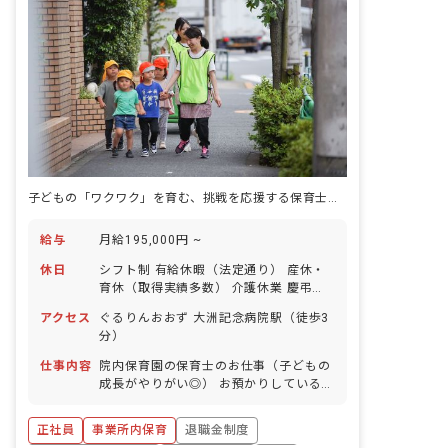
子どもの「ワクワク」を育む、挑戦を応援する保育士になる
給与
月給195,000円 ~
休日
シフト制 有給休暇（法定通り） 産休・
育休（取得実績多数） 介護休業 慶弔休
暇 ※年間休日107日（週1日または4週4
アクセス
ぐるりんおおず 大洲記念病院駅（徒歩3
日以上の休日を付与）
分）
仕事内容
院内保育園の保育士のお仕事（子どもの
成長がやりがい◎） お預かりしている子
ども達についてお世話をお願いします ・
食事・睡眠・排泄・清潔・衣類の着脱等
正社員
事業所内保育
退職金制度
・集団生活を通じた社会性の装着 ・行事