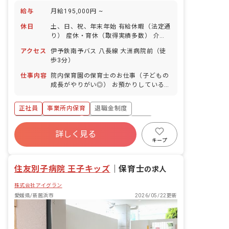
給与
月給195,000円 ~
休日
土、日、祝、年末年始 有給休暇（法定通
り） 産休・育休（取得実績多数） 介護
休業 慶弔休暇 ※年間休日107日
アクセス
伊予鉄南予バス 八長線 大洲病院前（徒
歩3分）
仕事内容
院内保育園の保育士のお仕事（子どもの
成長がやりがい◎） お預かりしている子
ども達についてお世話をお願いします ・
食事・睡眠・排泄・清潔・衣類の着脱等
正社員
事業所内保育
退職金制度
・集団生活を通じた社会性の装着 ・行事
の計画・実行、お知らせの作成
ボーナス・賞与あり
社会保険完備
有給
詳しく見る
福利厚生充実
昇給昇進あり
産休育休制度
キープ
未経験歓迎
住友別子病院 王子キッズ
｜
保育士
の求人
株式会社アイグラン
愛媛県/新居浜市
2026/05/22更新