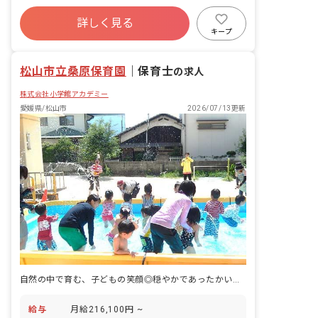
の計画・実行、お知らせの作成
ボーナス・賞与あり
社会保険完備
有給
詳しく見る
福利厚生充実
昇給昇進あり
産休育休制度
キープ
未経験歓迎
松山市立桑原保育園
｜
保育士
の求人
株式会社小学館アカデミー
愛媛県/松山市
2026/07/13更新
自然の中で育む、子どもの笑顔◎穏やかであったかい園を作りませんか
給与
月給216,100円 ~