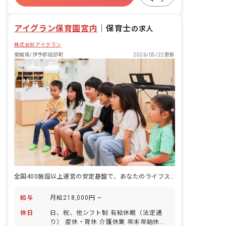
未経験歓迎
アイグラン保育園宮内
｜
保育士
の求人
株式会社アイグラン
愛媛県/伊予郡砥部町
2026/05/22更新
全国400施設以上運営の安定基盤で、あなたのライフステージに寄り添う
給与
月給218,000円 ~
休日
日、祝、他シフト制 有給休暇（法定通
り） 産休・育休 介護休業 年末年始休暇