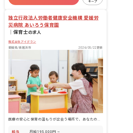
キープ
未経験歓迎
独立行政法人労働者健康安全機構 愛媛労
災病院 あいろう保育園
｜
保育士
の求人
株式会社アイグラン
愛媛県/新居浜市
2026/05/22更新
医療の安心と保育の温もりが出会う場所で、あなたの笑顔が輝く毎日を
給与
月給195,000円 ~