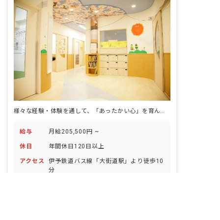
を柱とした「態度教育」を中心に生活習
慣をしっかりと身に付けます。 自由あそ
びの時は思い切り遊び、クラスで活動で
は机に座って先生の話を聞いて集中し活
動できるよう3年を通して養っていま
す。年少・年中・年長と年間のカリキュ
ラムを通して、遊び・製作活動・絵画・
音楽・体験学習・園外活動など多様な経
験を通して子どもたちの成長の芽を育て
ていきます。 子どもと保護者とコミュニ
ケーションをとり、子どもに寄り添った
保育を心掛けます。
様々な経験・体験を通して、「あったかい心」を育んでいきましょう
給与
月給205,500円 ~
休日
年間休日120日以上
アクセス
伊予鉄道バス線「大街道駅」より徒歩10
分
非公開の求人多数！ 紹介登録はこちら
仕事内容
すまいる保育園にて保育業務をお任せし
愛媛県の求人を紹介してもらう
ます。 ■具体的な仕事内容 ・0歳～5歳の
お子様の保育
正社員
小規模保育
退職金制度