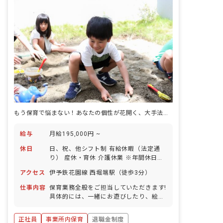
もう保育で悩まない！あなたの個性が花開く、大手法人で創る保育の未来
給与
月給195,000円 ~
休日
日、祝、他シフト制 有給休暇（法定通
り） 産休・育休 介護休業 ※年間休日
107日
アクセス
伊予鉄花園線 西堀端駅（徒歩3分）
仕事内容
保育業務全般をご担当していただきます!
具体的には、一緒にお遊びしたり、絵本
を読んだり、園児のお食事のサポートや
お昼寝、お着替え、お散歩などをお任せ
正社員
事業所内保育
退職金制度