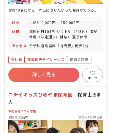
定員10名だから、本当にやりたかった保育ができる。
給与
月給210,000円 ~ 250,000円
休日
年間休日104日 シフト制（月8休） 有給
休暇（法定通りに付与） 夏季休暇
（8/13～8/15の3日間） 年末年始休暇
アクセス
伊予鉄道高浜線「山西駅」徒歩7分
（12/30～1/3の5日間） 産休・育休制
度（7名の取得実績あり／復帰率
90％！）
正社員
放課後等デイサービス
退職金制度
ボーナス・賞与あり
社会保険完備
有給
詳しく見る
残業少なめ
産休育休制度
車通勤可
キープ
未経験歓迎
ニチイキッズひめやま保育園
｜
保育士
の求
人
株式会社ニチイ学館
愛媛県/松山市
2025/11/04更新