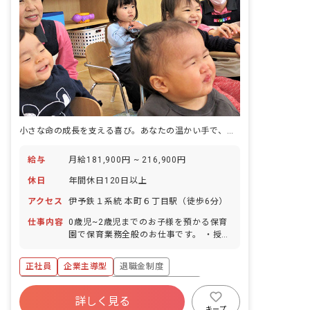
小さな命の成長を支える喜び。あなたの温かい手で、未来を育みませんか？
給与
月給181,900円 ~ 216,900円
休日
年間休日120日以上
アクセス
伊予鉄１系統 本町６丁目駅（徒歩6分）
仕事内容
0歳児~2歳児までのお子様を預かる保育
園で保育業務全般のお仕事です。 ・授乳
やおむつ交換 ・着替え、食事の補助 ・
行事担当 ・連絡帳や帳票 等 ※持ち帰り
正社員
企業主導型
退職金制度
仕事はなし! ※保育記録などはICTシステ
ムを導入しており業務の効率化を図って
ボーナス・賞与あり
年間休日120日以上
います。 ■保育方針：該当なし ■園児年
詳しく見る
社会保険完備
有給
福利厚生充実
齢層：0～2歳児 ■書類作成ツール導入：
キープ