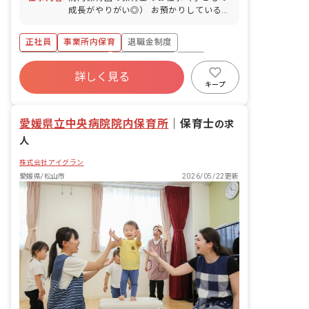
成長がやりがい◎） お預かりしている子
ども達についてお世話をお願いします ・
食事・睡眠・排泄・清潔・衣類の着脱等
正社員
事業所内保育
退職金制度
・集団生活を通じた社会性の装着 ・行事
の計画・実行、お知らせの作成
ボーナス・賞与あり
社会保険完備
有給
詳しく見る
福利厚生充実
昇給昇進あり
産休育休制度
キープ
未経験歓迎
愛媛県立中央病院院内保育所
｜
保育士
の求
人
株式会社アイグラン
愛媛県/松山市
2026/05/22更新