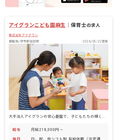
アイグランこども園麻生
｜
保育士
の求人
株式会社アイグラン
愛媛県/伊予郡砥部町
2026/05/22更新
大手法人アイグランの安心基盤で、子どもたちの輝く未来を育む保育士に
給与
月給218,000円 ~
休日
日、祝、他シフト制 有給休暇（法定通