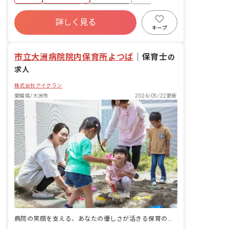
します!
ボーナス・賞与あり
社会保険完備
有給
詳しく見る
福利厚生充実
昇給昇進あり
産休育休制度
キープ
未経験歓迎
市立大洲病院院内保育所よつば
｜
保育士
の
求人
株式会社アイグラン
愛媛県/大洲市
2026/05/22更新
病院の笑顔を支える、あなたの優しさが活きる保育の舞台