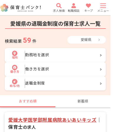
求人検索
転職相談
キープ
メニュー
愛媛県の退職金制度の保育士求人一覧
59
愛媛県
検索結果
件
勤務地を選択
場所
働き方を選択
働き方
退職金制度
給与/他
おすすめ順
新着順
愛媛大学医学部附属病院あいあいキッズ
｜
保育士
の求人