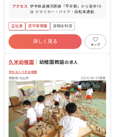
暇取得可能（土日を含めた5日程度） 産
アクセス
伊予鉄道横河原線「平井駅」から徒歩10
前産後休暇（取得率100％、復帰率80％
分 ※マイカー・バイク・自転車通勤
以上） 育児休暇（取得率90％、復帰率
OK（駐車場・無料駐輪場あり） ◇保育
80%以上／昨年度の復帰実績は法人全体
園周辺は自然豊かで、近隣に畑を借り食
で5名） 介護休暇 他、冠婚葬祭等 年間
正社員
認可保育園
退職金制度
育活動にも繋げています。近辺には温泉
休日105～110日 ＜連休の取得も相談し
やリラクゼーション施設があり、岩盤浴
ボーナス・賞与あり
やすいです＞ 有休は公休と併せて5・6
も楽しめるなど、終業後にリフレッシュ
詳しく見る
連休として消化することも可能！ 皆がし
寮・住宅・家賃補助あり
社会保険完備
もできますよ。
キープ
っかり休めるよう声をかけ合っており、
有給
昇給昇進あり
産休育休制度
若手職員でも気兼ねなくお休みが取れる
環境です。
社会福祉法人
久米幼稚園
｜
幼稚園教諭
の求人
学校法人久米幼稚園
愛媛県/松山市
2026/04/20更新