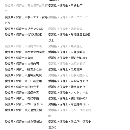
愛媛県 × 保育士 × 男性保育士活躍
愛媛県 × 保育士 × 車通勤可
中
愛媛県 × 保育士 × ボーナス・賞与
愛媛県 × 保育士 × オープニング
あり
愛媛県 × 保育士 × ブランクOK
愛媛県 × 保育士 × 臨時職員
愛媛県 × 保育士 × 4月入職OK
愛媛県 × 保育士 × 年間休日120日
以上
愛媛県 × 保育士 × 夜間保育所
愛媛県 × 保育士 × 無資格可
愛媛県 × 保育士 × 産休育休制度
愛媛県 × 保育士 × 未経験歓迎
愛媛県 × 保育士 × 有給
愛媛県 × 保育士 × 駅近5分以内
愛媛県 × 保育士 × 扶養内可
愛媛県 × 保育士 × 上京者歓迎
愛媛県 × 保育士 × 残業少なめ
愛媛県 × 保育士 × 低離職率
愛媛県 × 保育士 × 退職金制度
愛媛県 × 保育士 × 勤務地選択可
愛媛県 × 保育士 × 正社員登用
愛媛県 × 保育士 × 昇給昇進あり
愛媛県 × 保育士 × 研修充実
愛媛県 × 保育士 × 複数園あり
愛媛県 × 保育士 × 設備充実
愛媛県 × 保育士 × アットホーム
愛媛県 × 保育士 × 復帰率高
愛媛県 × 保育士 × 週2.3日~OK
愛媛県 × 保育士 × WEB面接OK
愛媛県 × 保育士 × 家庭都合休OK
愛媛県 × 保育士 × 交通費支給
愛媛県 × 保育士 × 借り上げ社宅制
度
愛媛県 × 保育士 × 給食費補助
愛媛県 × 保育士 × 託児所・保育支
援あり