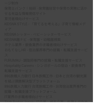
ージ制作
保育士バンク！総研 - 保育園経営や保育の実務に活か
せる有益な情報発信サイト
育児者様向けサービス
KIDSNA STYLE - 「育てるを考える」子育て情報メデ
ィア
KIDSNAシッター - ベビーシッターサービス
KIDSNA園ナビ - 保育園・幼稚園検索
ホテル業界・飲食業界の求職者様向けサービス
おもてなしHR - 宿泊業界専門の就職・転職支援サービ
ス
FURUMAU - 調理師専門の就職・転職支援サービス
Hospitality Careers - シンガポールの宿泊・飲食専門
転職支援サービス
886旅館人力銀行 日本旅館工作 - 日本と台湾の観光業
を結ぶ課題解決型プラットフォーム
886旅館人力銀行 台湾旅館工作 - 台湾宿泊業界専門の
就職・転職支援プラットフォーム
IT業界の求職者様向けサービス
Tech Bridge Japan - IT企業、成長企業、外国人のため
非公開の求人多数！ 紹介登録はこちら
の転職支援サービス