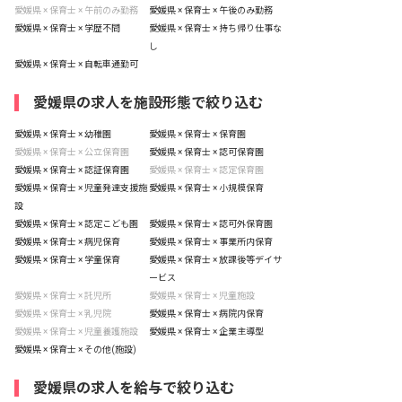
愛媛県 × 保育士 × 午前のみ勤務
愛媛県 × 保育士 × 午後のみ勤務
愛媛県 × 保育士 × 学歴不問
愛媛県 × 保育士 × 持ち帰り仕事な
し
愛媛県 × 保育士 × 自転車通勤可
愛媛県の求人を施設形態で絞り込む
愛媛県 × 保育士 × 幼稚園
愛媛県 × 保育士 × 保育園
愛媛県 × 保育士 × 公立保育園
愛媛県 × 保育士 × 認可保育園
愛媛県 × 保育士 × 認証保育園
愛媛県 × 保育士 × 認定保育園
愛媛県 × 保育士 × 児童発達支援施
愛媛県 × 保育士 × 小規模保育
設
愛媛県 × 保育士 × 認定こども園
愛媛県 × 保育士 × 認可外保育園
愛媛県 × 保育士 × 病児保育
愛媛県 × 保育士 × 事業所内保育
愛媛県 × 保育士 × 学童保育
愛媛県 × 保育士 × 放課後等デイサ
ービス
愛媛県 × 保育士 × 託児所
愛媛県 × 保育士 × 児童施設
愛媛県 × 保育士 × 乳児院
愛媛県 × 保育士 × 病院内保育
愛媛県 × 保育士 × 児童養護施設
愛媛県 × 保育士 × 企業主導型
愛媛県 × 保育士 × その他(施設)
愛媛県の求人を給与で絞り込む