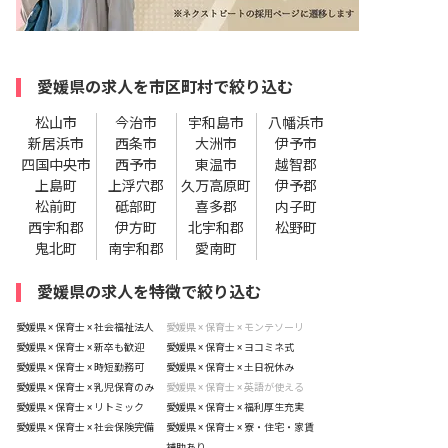
愛媛県の求人を市区町村で絞り込む
松山市
今治市
宇和島市
八幡浜市
新居浜市
西条市
大洲市
伊予市
四国中央市
西予市
東温市
越智郡
上島町
上浮穴郡
久万高原町
伊予郡
松前町
砥部町
喜多郡
内子町
西宇和郡
伊方町
北宇和郡
松野町
鬼北町
南宇和郡
愛南町
愛媛県の求人を特徴で絞り込む
愛媛県 × 保育士 × 社会福祉法人
愛媛県 × 保育士 × モンテソーリ
愛媛県 × 保育士 × 新卒も歓迎
愛媛県 × 保育士 × ヨコミネ式
愛媛県 × 保育士 × 時短勤務可
愛媛県 × 保育士 × 土日祝休み
愛媛県 × 保育士 × 乳児保育のみ
愛媛県 × 保育士 × 英語が使える
愛媛県 × 保育士 × リトミック
愛媛県 × 保育士 × 福利厚生充実
愛媛県 × 保育士 × 社会保険完備
愛媛県 × 保育士 × 寮・住宅・家賃
補助あり