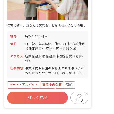
保育の質も、あなたの笑顔も、どちらも大切にする職場で週3日から始められます
給与
時給1,100円 ~
休日
日、祝、年末年始、他シフト制 有給休暇
（法定通り） 産休・育休 介護休業
アクセス
名鉄各務原線 各務原市役所前駅（徒歩7
分）
仕事内容
事業所内保育園の保育士のお仕事（子ど
もの成長がやりがい◎） お預かりしてい
る子ども達についてお世話をお願いしま
す。 ・食事・睡眠・排泄・清潔・衣類の
パート・アルバイト
事業所内保育
有給
着脱等 ・集団生活を通じた社会性の装着
・行事の計画・実行、お知らせの作成
福利厚生充実
産休育休制度
未経験歓迎
詳しく見る
研修充実
WEB面接OK
複数園あり
キープ
ブランクOK