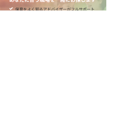
保育をよく知るアドバイザーがフルサポート
非公開の求人多数！ 紹介登録はこちら
非公開求人やここだけの保育園情報が充実
岐阜県の求人を紹介してもらう
累計40万人以上が利用した信頼実績
適正な有料職業紹介事業者として
厚生労働省の認定取得
最新情報をゲット
LINE友だち追加
毎日工作アイデア配信！
ネクストビートの関連サービス
保育業界の求職者様向けサービス
保育士バンク！ - 日本最大級。保育士・幼稚園教諭向
け転職支援サイト
保育士バンク！新卒 - 保育士・幼稚園教諭を目指す