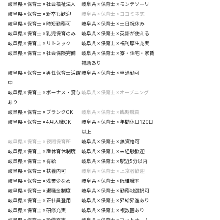
岐阜県 × 保育士 × 社会福祉法人
岐阜県 × 保育士 × モンテソーリ
岐阜県 × 保育士 × 新卒も歓迎
岐阜県 × 保育士 × ヨコミネ式
岐阜県 × 保育士 × 時短勤務可
岐阜県 × 保育士 × 土日祝休み
岐阜県 × 保育士 × 乳児保育のみ
岐阜県 × 保育士 × 英語が使える
岐阜県 × 保育士 × リトミック
岐阜県 × 保育士 × 福利厚生充実
岐阜県 × 保育士 × 社会保険完備
岐阜県 × 保育士 × 寮・住宅・家賃
補助あり
岐阜県 × 保育士 × 男性保育士活躍
岐阜県 × 保育士 × 車通勤可
中
岐阜県 × 保育士 × ボーナス・賞与
岐阜県 × 保育士 × オープニング
あり
岐阜県 × 保育士 × ブランクOK
岐阜県 × 保育士 × 臨時職員
岐阜県 × 保育士 × 4月入職OK
岐阜県 × 保育士 × 年間休日120日
以上
岐阜県 × 保育士 × 夜間保育所
岐阜県 × 保育士 × 無資格可
岐阜県 × 保育士 × 産休育休制度
岐阜県 × 保育士 × 未経験歓迎
岐阜県 × 保育士 × 有給
岐阜県 × 保育士 × 駅近5分以内
岐阜県 × 保育士 × 扶養内可
岐阜県 × 保育士 × 上京者歓迎
岐阜県 × 保育士 × 残業少なめ
岐阜県 × 保育士 × 低離職率
岐阜県 × 保育士 × 退職金制度
岐阜県 × 保育士 × 勤務地選択可
岐阜県 × 保育士 × 正社員登用
岐阜県 × 保育士 × 昇給昇進あり
岐阜県 × 保育士 × 研修充実
岐阜県 × 保育士 × 複数園あり