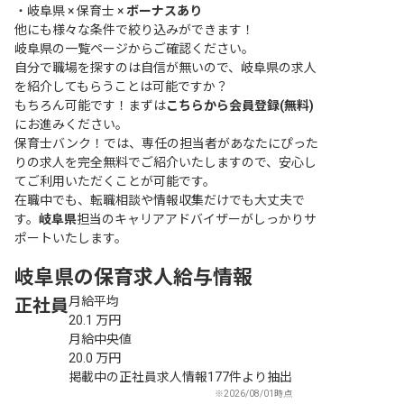
・
岐阜県 × 保育士 ×
ボーナスあり
他にも様々な条件で絞り込みができます！
岐阜県の一覧ページ
からご確認ください。
自分で職場を探すのは自信が無いので、岐阜県の求人
を紹介してもらうことは可能ですか？
もちろん可能です！まずは
こちらから会員登録(無料)
にお進みください。
保育士バンク！では、専任の担当者があなたにぴった
りの求人を完全無料でご紹介いたしますので、安心し
てご利用いただくことが可能です。
在職中でも、転職相談や情報収集だけでも大丈夫で
す。
岐阜県
担当のキャリアアドバイザーがしっかりサ
ポートいたします。
岐阜県の保育求人給与情報
月給平均
正社員
20.1
万円
月給中央値
20.0
万円
掲載中の正社員求人情報177件より抽出
※2026/08/01時点