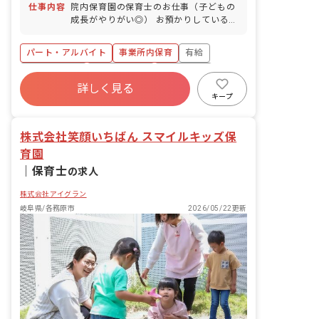
仕事内容
院内保育園の保育士のお仕事（子どもの
成長がやりがい◎） お預かりしている子
ども達についてお世話をお願いします ・
食事・睡眠・排泄・清潔・衣類の着脱等
パート・アルバイト
事業所内保育
有給
・集団生活を通じた社会性の装着 ・行事
の計画・実行、お知らせの作成
福利厚生充実
産休育休制度
未経験歓迎
詳しく見る
研修充実
WEB面接OK
複数園あり
キープ
ブランクOK
株式会社笑顔いちばん スマイルキッズ保
育園
｜
保育士
の求人
株式会社アイグラン
岐阜県/各務原市
2026/05/22更新