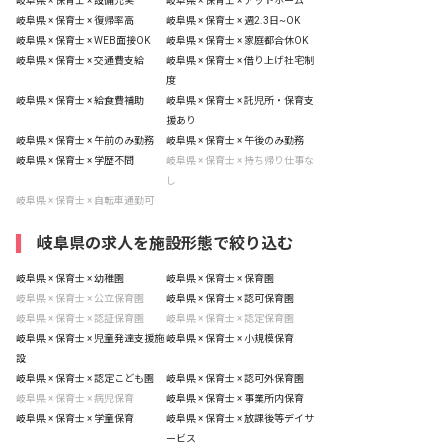
岐阜県 × 保育士 × 設備充実
岐阜県 × 保育士 × アットホーム
岐阜県 × 保育士 × 復帰率高
岐阜県 × 保育士 × 週2.3日~OK
岐阜県 × 保育士 × WEB面接OK
岐阜県 × 保育士 × 家庭都合休OK
岐阜県 × 保育士 × 交通費支給
岐阜県 × 保育士 × 借り上げ社宅制
度
岐阜県 × 保育士 × 給食費補助
岐阜県 × 保育士 × 託児所・保育支
援あり
岐阜県 × 保育士 × 午前のみ勤務
岐阜県 × 保育士 × 午後のみ勤務
岐阜県 × 保育士 × 学歴不問
岐阜県 × 保育士 × 持ち帰り仕事な
し
岐阜県 × 保育士 × 自転車通勤可
岐阜県の求人を施設形態で絞り込む
岐阜県 × 保育士 × 幼稚園
岐阜県 × 保育士 × 保育園
岐阜県 × 保育士 × 公立保育園
岐阜県 × 保育士 × 認可保育園
岐阜県 × 保育士 × 認証保育園
岐阜県 × 保育士 × 認定保育園
岐阜県 × 保育士 × 児童発達支援施
岐阜県 × 保育士 × 小規模保育
設
岐阜県 × 保育士 × 認定こども園
岐阜県 × 保育士 × 認可外保育園
岐阜県 × 保育士 × 病児保育
岐阜県 × 保育士 × 事業所内保育
岐阜県 × 保育士 × 学童保育
岐阜県 × 保育士 × 放課後等デイサ
ービス