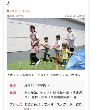
人
株式会社アイグラン
岐阜県/大垣市
2026/05/22更新
医療を支える家族を、あなたの笑顔が支える。病院内保育のやりがい
給与
月給204,000円 ~
休日
年末年始、他シフト制 有給休暇（法定通
り） 産休・育休（取得実績多数） 介護
休業 慶弔休暇 ※年間休日107日（週1日
アクセス
名阪近鉄バス 荒尾線「禾ノ森」駅（徒歩
または4週4日以上の休日を付与）
5分）