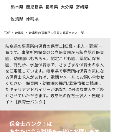
熊本県
鹿児島県
長崎県
大分県
宮崎県
佐賀県
沖縄県
TOP
岐阜県
岐阜県の事業所内保育の保育士求人一覧
岐阜県の事業所内保育の保育士[転職・求人・募集]一
覧です。事業所内保育の公立保育園から私立認可保育
園、幼稚園はもちろん、認定こども園、準認可保育
園、託児所、学童保育まで、さまざまな保育士の求人
をご用意しています。岐阜県で事業所内保育の気にな
る保育士求人があれば、電話やメールでお問い合わせ
ください。保育園・幼稚園の採用/募集情報に精通し
たキャリアアドバイザーがあなたに最適な求人をご紹
介させていただきます。岐阜県の保育士求人・転職サ
イト【保育士バンク!】
保育士バンク！は
あなたに合う職場を一緒にお探します