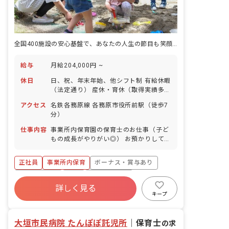
全国400施設の安心基盤で、あなたの人生の節目も笑顔で乗り越える
給与
月給204,000円 ~
休日
日、祝、年末年始、他シフト制 有給休暇
（法定通り） 産休・育休（取得実績多
数） 介護休業 慶弔休暇 ※年間休日107
アクセス
名鉄各務原線 各務原市役所前駅（徒歩7
日
分）
仕事内容
事業所内保育園の保育士のお仕事（子ど
もの成長がやりがい◎） お預かりしてい
る子ども達についてお世話をお願いしま
す。 ・食事・睡眠・排泄・清潔・衣類の
正社員
事業所内保育
ボーナス・賞与あり
着脱等 ・集団生活を通じた社会性の装着
・行事の計画・実行、お知らせの作成
社会保険完備
有給
福利厚生充実
詳しく見る
退職金制度
昇給昇進あり
産休育休制度
キープ
未経験歓迎
大垣市民病院 たんぽぽ託児所
｜
保育士
の求