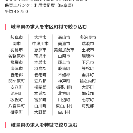
保育士バンク！利用満足度（岐阜県）
平均
4.8
/5.0
岐阜県の求人を市区町村で絞り込む
岐阜市
大垣市
高山市
多治見市
関市
中津川市
美濃市
瑞浪市
羽島市
恵那市
美濃加茂市
土岐市
各務原市
可児市
山県市
瑞穂市
飛騨市
本巣市
郡上市
下呂市
海津市
羽島郡
岐南町
笠松町
養老郡
養老町
不破郡
垂井町
関ケ原町
安八郡
神戸町
輪之内町
安八町
揖斐郡
揖斐川町
大野町
池田町
本巣郡
北方町
加茂郡
坂祝町
富加町
川辺町
七宗町
八百津町
白川町
東白川村
可児郡
御嵩町
大野郡
白川村
岐阜県の求人を特徴で絞り込む