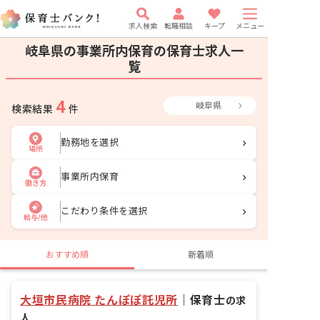
求人検索
転職相談
キープ
メニュー
岐阜県の事業所内保育の保育士求人一
覧
4
岐阜県
検索結果
件
勤務地を選択
場所
事業所内保育
働き方
こだわり条件を選択
給与/他
おすすめ順
新着順
大垣市民病院 たんぽぽ託児所
｜
保育士
の求
人