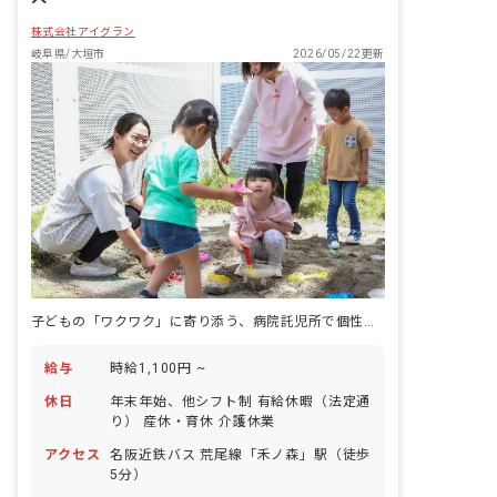
株式会社アイグラン
岐阜県/大垣市
2026/05/22更新
子どもの「ワクワク」に寄り添う、病院託児所で個性を育む保育士へ
給与
時給1,100円 ~
休日
年末年始、他シフト制 有給休暇（法定通
り） 産休・育休 介護休業
アクセス
名阪近鉄バス 荒尾線「禾ノ森」駅（徒歩
5分）