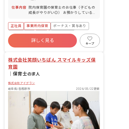
仕事内容
院内保育園の保育士のお仕事（子どもの
成長がやりがい◎） お預かりしている子
ども達についてお世話をお願いします ・
食事・睡眠・排泄・清潔・衣類の着脱等
正社員
事業所内保育
ボーナス・賞与あり
・集団生活を通じた社会性の装着 ・行事
の計画・実行、お知らせの作成
社会保険完備
有給
福利厚生充実
詳しく見る
退職金制度
昇給昇進あり
産休育休制度
キープ
未経験歓迎
株式会社笑顔いちばん スマイルキッズ保
育園
｜
保育士
の求人
株式会社アイグラン
岐阜県/各務原市
2026/05/22更新