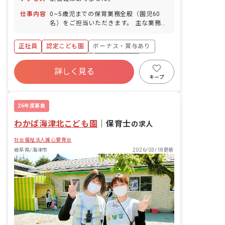
仕事内容
0~5歳児までの保育業務全般（園児60
名）をご担当いただきます。 主な業務内
容: ・年齢ごとの担当業務として、以下
の業務を行います。 ・園児とのあそび
正社員
認定こども園
ボーナス・賞与あり
・3歳以上児の特別教室への付き添い ・
室内整理、清掃 ・給食の配膳、片付け
寮・住宅・家賃補助あり
社会保険完備
・書類整理 ・バス乗務 ・トイレ補助 ・
詳しく見る
有給
福利厚生充実
退職金制度
各種行事（運動会、発表会など）の準備
キープ
・衣装等の製作 ・会場準備
昇給昇進あり
社会福祉法人
26年度募集
わかば海津北こども園
｜
保育士
の求人
社会福祉法人誠心愛育会
岐阜県/海津市
2026/03/18更新