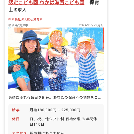
認定こども園 わかば海西こども園
｜
保育
士
の求人
社会福祉法人誠心愛育会
岐阜県/海津市
2026/07/22更新
笑顔あふれる毎日を創造。あなたの保育への情熱をここで咲かせましょう。
給与
月給180,000円 ~ 225,000円
休日
日、祝、他シフト制 有給休暇 ※年間休
日110日
アクセス
駅情報はありません。