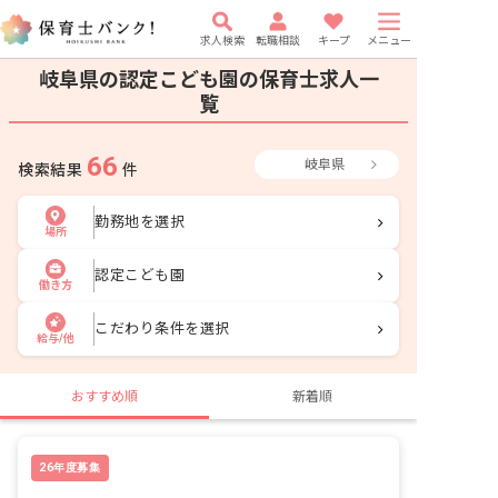
求人検索
転職相談
キープ
メニュー
岐阜県の認定こども園の保育士求人一
覧
66
岐阜県
検索結果
件
勤務地を選択
場所
認定こども園
働き方
こだわり条件を選択
給与/他
おすすめ順
新着順
26年度募集