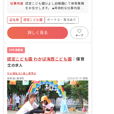
仕事内容
認定こども園ひよし幼稚園にて保育業務
をお任せします。 ■具体的な仕事内容 ・
保育、幼稚園業務全般 ・週案の作成 ・
連絡ノートの記入（手書き） ■園児年齢
正社員
認定こども園
ボーナス・賞与あり
層：0～5歳児
年間休日120日以上
社会保険完備
有給
詳しく見る
福利厚生充実
退職金制度
昇給昇進あり
キープ
産休育休制度
26年度募集
認定こども園 わかば海西こども園
｜
保育
士
の求人
社会福祉法人誠心愛育会
岐阜県/海津市
2026/07/31更新