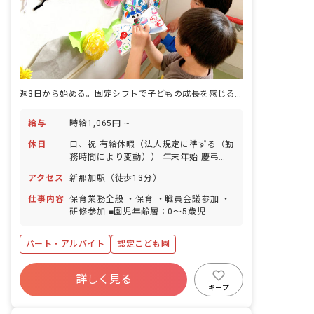
週3日から始める。固定シフトで子どもの成長を感じる保育。
給与
時給1,065円 ~
休日
日、祝 有給休暇（法人規定に準ずる（勤
務時間により変動）） 年末年始 慶弔休
暇
アクセス
新那加駅（徒歩13分）
仕事内容
保育業務全般 ・保育 ・職員会議参加 ・
研修参加 ■園児年齢層：0～5歳児
パート・アルバイト
認定こども園
社会保険完備
有給
残業少なめ
詳しく見る
昇給昇進あり
社会福祉法人
車通勤可
キープ
未経験歓迎
アットホーム