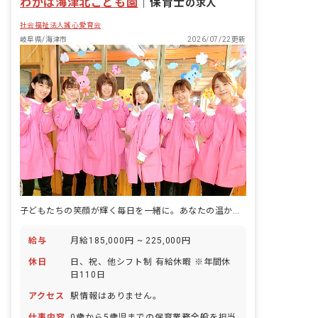
わかば海津北こども園
｜
保育士
の求人
社会福祉法人誠心愛育会
岐阜県/海津市
2026/07/22更新
子どもたちの笑顔が輝く毎日を一緒に。あなたの温かい心が活きる、やりがいあふれる保育の仕事です。
給与
月給185,000円 ~ 225,000円
休日
日、祝、他シフト制 有給休暇 ※年間休
日110日
アクセス
駅情報はありません。
仕事内容
0歳から5歳児までの保育業務全般を担当