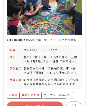
4月入職可能！休みも充実、プライベートとの両立もしやすい職場です
給与
月給193,880円 ~ 202,200円
休日
週休2日制（日曜日は必ずお休み、土曜
休みは年17回ほど） 祝日 年末年始休暇
夏季休暇 有給休暇（法定通り） 産前産
アクセス
名鉄名古屋本線「名鉄岐阜駅」車14分
後・育児休暇（復帰率80%） ※年間休日
バス停「福光1丁目」より徒歩2分 ※マ
110日（有休は別途付与）
イカー・バイク・自転車通勤OK！
仕事内容
幼保連携型認定こども園ながらこどもの
森で保育業務を担当していただきます。
■具体的な仕事内容 ・クラス担任業務 ・
園児たちの日常生活のサポート（食事補
正社員
認定こども園
ボーナス・賞与あり
助、排せつ補助、散歩の付き添いなど）
・書き物（連絡帳程度） ※未満児クラス
寮・住宅・家賃補助あり
社会保険完備
は、育児担当制保育を取り入れていま