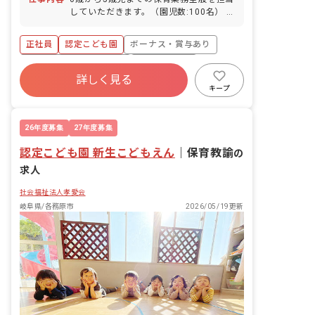
していただきます。（園児数:100名） 具
体的な業務内容は以下の通りです。 ・年
齢ごとの担当業務 ・園児との遊び ・3歳
正社員
認定こども園
ボーナス・賞与あり
以上児の特別教室への付き添い ・室内整
理、清掃 ・給食の配膳、片付け ・書類
寮・住宅・家賃補助あり
社会保険完備
整理 ・バス乗務 ・トイレ補助 ・各種行
詳しく見る
有給
福利厚生充実
退職金制度
事（運動会、発表会など）の準備 ・衣装
キープ
製作 ・会場設営 ■園児年齢層：0～5歳
昇給昇進あり
社会福祉法人
児
26年度募集
27年度募集
認定こども園 新生こどもえん
｜
保育教諭
の
求人
社会福祉法人孝愛会
岐阜県/各務原市
2026/05/19更新