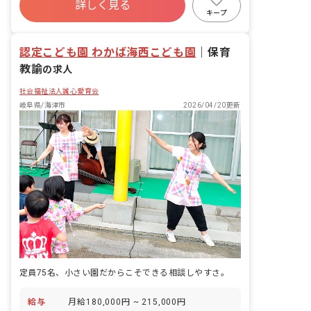
詳しく見る
未経験歓迎
新卒も歓迎
駅近5分以内
キープ
アットホーム
認定こども園 わかば海西こども園
｜
保育
教諭
の求人
社会福祉法人誠心愛育会
岐阜県/海津市
2026/04/20更新
定員75名、小さい園だからこそできる相談しやすさ。
給与
月給180,000円 ~ 215,000円