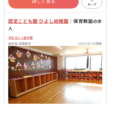
詳しく見る
有給
福利厚生充実
残業少なめ
す。
キープ
昇給昇進あり
産休育休制度
認定こども園 ひよし幼稚園
｜
保育教諭
の求
人
学校法人小島学園
岐阜県/各務原市
2026/02/26更新
非公開の求人多数！ 紹介登録はこちら
0歳～満3歳児の保育補助ポジションの募集！フルタイムは時給1,300円
岐阜県の求人を紹介してもらう
給与
時給1,100円 ~ 1,300円