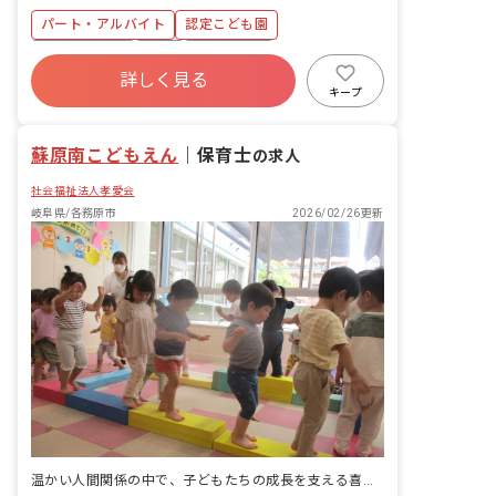
入（手書き）
パート・アルバイト
認定こども園
社会保険完備
有給
退職金制度
詳しく見る
残業少なめ
産休育休制度
車通勤可
キープ
正社員登用
未経験歓迎
蘇原南こどもえん
｜
保育士
の求人
社会福祉法人孝愛会
岐阜県/各務原市
2026/02/26更新
温かい人間関係の中で、子どもたちの成長を支える喜びを分かち合いませんか？