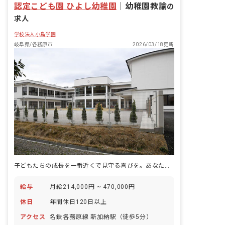
認定こども園 ひよし幼稚園
｜
幼稚園教諭
の
求人
学校法人小島学園
岐阜県/各務原市
2026/03/18更新
子どもたちの成長を一番近くで見守る喜びを。あなたの温かい心、ここで輝かせませんか？
給与
月給214,000円 ~ 470,000円
休日
年間休日120日以上
アクセス
名鉄各務原線 新加納駅（徒歩5分）