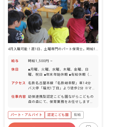
4月入職可能！週1日、土曜専門のパート保育士。時給1,500円の高時給
給与
時給1,500円 ~
休日
■月曜、火曜、水曜、木曜、金曜、日
曜、祝日 ■年末年始休暇 ■有給休暇（法
定通り）
アクセス
名鉄名古屋本線「名鉄岐阜駅」車14分
バス停「福光1丁目」より徒歩2分 ※マ
イカー・バイク・自転車通勤OK！
仕事内容
幼保連携型認定こども園ながらこどもの
森の森にて、保育業務をお任せします。
■具体的な仕事内容 ・乳幼児の教育・保
育 ・清掃業務 など ※主に土曜のみの勤
パート・アルバイト
認定こども園
有給
務となりますが、平日出勤をお願いする
場合もあります。
残業少なめ
社会福祉法人
車通勤可