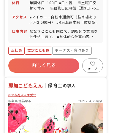
休日
年間休日: 100日 ■日・祝 ※土曜日交
替で休み ※勤務日応相談（週3日～5
日程度） ■年末年始休暇（6日間） ■有
アクセス
■マイカー・自転車通勤可（駐車場あり
給休暇（取得率100％／1時間単位での
／月2,500円） JR東海道本線「岐阜駅」
取得可／1年目より10日間付与） ■産前
よりバス、「松ノ木」バス停下車後、す
産後・育児休暇（取得率80％・復帰率
仕事内容
ななさとこども園にて、調理師の業務を
ぐ
60％）
お任せします。 ■具体的な仕事内容 ・こ
ども園での園児のおやつ、昼食の調理作
業、片付け、発注業務、保育補助 ■大切
正社員
認定こども園
ボーナス・賞与あり
にしていること 家庭的でぬくもりのある
保育のもと、優しく豊かな人間性をもつ
社会保険完備
有給
福利厚生充実
子どもたちの育成を目指しています。そ
詳しく見る
退職金制度
残業少なめ
昇給昇進あり
のために、一人一人の子どもの状況や発
キープ
達について理解し、発達に応じた保育を
産休育休制度
行っております。また、子ども一人一人
那加こどもえん
が現在をもっとも良く生き、望ましい未
｜
保育士
の求人
来を作り出す力の基礎を培う環境作りを
社会福祉法人孝愛会
行っております。具体的には、「英語あ
そび」や「運動あそび」、「ダンスあそ
岐阜県/各務原市
2026/04/20更新
び」、「音楽あそび」、「まなびタイ
ム」など子どもたちが新たな学びを楽し
むための環境があります。