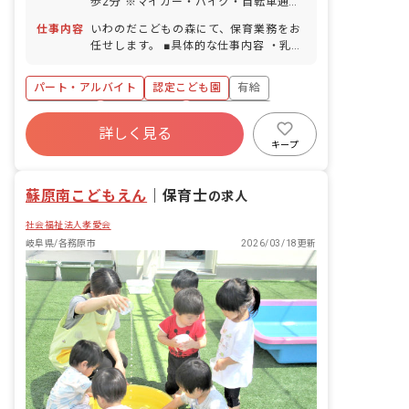
歩2分 ※マイカー・バイク・自転車通勤
OK！
仕事内容
いわのだこどもの森にて、保育業務をお
任せします。 ■具体的な仕事内容 ・乳幼
児の教育・保育 ・清掃業務 など ※主に
土曜のみの勤務となりますが、平日出勤
パート・アルバイト
認定こども園
有給
をお願いする場合もあります。
残業少なめ
産休育休制度
社会福祉法人
詳しく見る
車通勤可
未経験歓迎
新卒も歓迎
キープ
駅近5分以内
蘇原南こどもえん
｜
保育士
の求人
社会福祉法人孝愛会
岐阜県/各務原市
2026/03/18更新