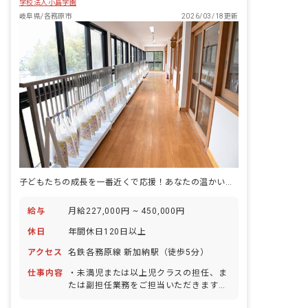
学校法人小島学園
岐阜県/各務原市
2026/03/18更新
子どもたちの成長を一番近くで応援！あなたの温かい心が輝く場所です。
給与
月給227,000円 ~ 450,000円
休日
年間休日120日以上
アクセス
名鉄各務原線 新加納駅（徒歩5分）
仕事内容
・未満児または以上児クラスの担任、ま
たは副担任業務をご担当いただきます。
■園児年齢層：0～5歳児