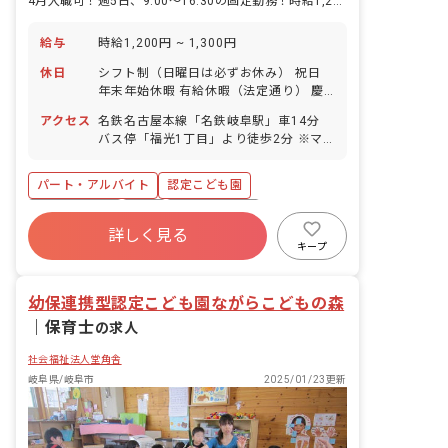
4月入職可！週5日、9:00～16:30の固定勤務！時給1,200円～
給与
時給1,200円 ~ 1,300円
休日
シフト制（日曜日は必ずお休み） 祝日
年末年始休暇 有給休暇（法定通り） 慶
弔休暇 産前産後・育児休暇（復帰率
アクセス
名鉄名古屋本線「名鉄岐阜駅」車14分
80%） 介護・看護休暇
バス停「福光1丁目」より徒歩2分 ※マ
イカー・バイク・自転車通勤OK！
パート・アルバイト
認定こども園
社会保険完備
有給
福利厚生充実
詳しく見る
残業少なめ
産休育休制度
社会福祉法人
キープ
車通勤可
正社員登用
幼保連携型認定こども園ながらこどもの森
｜
保育士
の求人
社会福祉法人堂角舎
岐阜県/岐阜市
2025/01/23更新