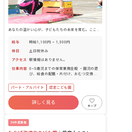
あなたの温かい心が、子どもたちの未来を育む。ここで輝く毎日を始めませんか？
給与
時給1,100円 ~ 1,300円
休日
土日祝休み
アクセス
駅情報はありません。
仕事内容
0~5歳児までの保育業務全般 ・園児の遊
び、給食の配膳・片付け、おむつ交換 ・
園外保育の付き添い、発表会準備など ・
保育室内外の整理、清掃 ・持ち帰り業
パート・アルバイト
認定こども園
務、書類整理はありません
社会保険完備
土日祝休み
有給
詳しく見る
福利厚生充実
退職金制度
昇給昇進あり
キープ
社会福祉法人
車通勤可
26年度募集