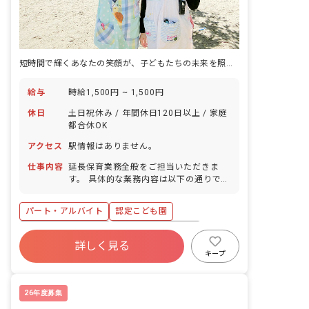
短時間で輝くあなたの笑顔が、子どもたちの未来を照らします。
給与
時給1,500円 ~ 1,500円
休日
土日祝休み / 年間休日120日以上 / 家庭
都合休OK
アクセス
駅情報はありません。
仕事内容
延長保育業務全般をご担当いただきま
す。 具体的な業務内容は以下の通りで
す。 ・お子様との遊び ・おむつ交換 ・
片付け、清掃 その他: ・持ち帰り業務や
パート・アルバイト
認定こども園
書類整理はございません。 ・ユニフォー
ムは貸与いたします。 ■園児年齢層：0
ボーナス・賞与あり
年間休日120日以上
～5歳児
詳しく見る
社会保険完備
土日祝休み
有給
キープ
福利厚生充実
退職金制度
残業少なめ
26年度募集