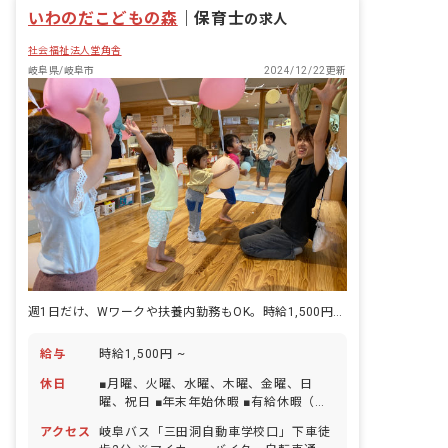
いわのだこどもの森
｜
保育士
の求人
社会福祉法人堂角舎
岐阜県/岐阜市
2024/12/22更新
週1日だけ、Wワークや扶養内勤務もOK。時給1,500円の高時給！
給与
時給1,500円 ~
休日
■月曜、火曜、水曜、木曜、金曜、日
曜、祝日 ■年末年始休暇 ■有給休暇（法
定通り） ■産前産後・育児休暇（復帰率
アクセス
岐阜バス「三田洞自動車学校口」下車徒
100%）