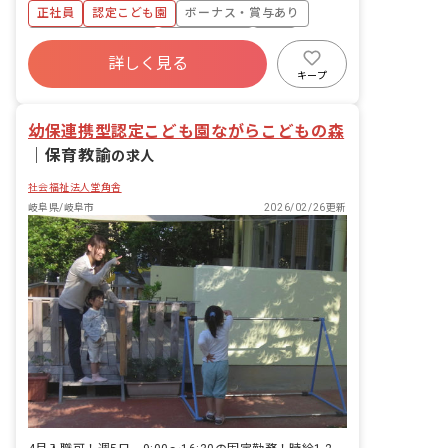
正社員
認定こども園
ボーナス・賞与あり
年間休日120日以上
社会保険完備
有給
詳しく見る
福利厚生充実
退職金制度
昇給昇進あり
キープ
産休育休制度
幼保連携型認定こども園ながらこどもの森
｜
保育教諭
の求人
社会福祉法人堂角舎
岐阜県/岐阜市
2026/02/26更新