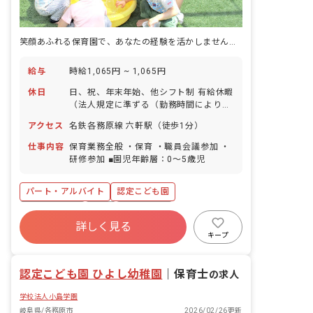
笑顔あふれる保育園で、あなたの経験を活かしませんか？新しい一歩を応援します！
給与
時給1,065円 ~ 1,065円
休日
日、祝、年末年始、他シフト制 有給休暇
（法人規定に準ずる（勤務時間により変
動）） 慶弔休暇
アクセス
名鉄各務原線 六軒駅（徒歩1分）
仕事内容
保育業務全般 ・保育 ・職員会議参加 ・
研修参加 ■園児年齢層：0～5歳児
パート・アルバイト
認定こども園
社会保険完備
有給
残業少なめ
詳しく見る
昇給昇進あり
社会福祉法人
車通勤可
キープ
未経験歓迎
駅近5分以内
認定こども園 ひよし幼稚園
｜
保育士
の求人
学校法人小島学園
岐阜県/各務原市
2026/02/26更新