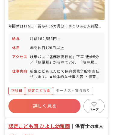
年間休日115日・賞与4.55カ月分！ゆとりある人員配置で残業ほぼなし
給与
月給182,553円 ~
休日
年間休日120日以上
アクセス
岐阜バス「各務原高校前」下車 徒歩5分
／「蘇原駅」から車で7分、「岐阜駅」
から車で28分 ■マイカー通勤OK！（敷
仕事内容
新生こどもえんにて保育業務全般をお任
地内に無料駐車場あり） ※周辺には味噌
せします。 ■具体的な仕事内容 ・保育
カツ定食が美味しいとんかつ屋さんや、
・職員会議参加 ・月案、週案、児童個別
お刺身が美味しいお洒落なカフェ、お手
票の記入 ・研修参加 ※ICT導入し、タブ
頃価格でショートケーキが買えるケーキ
正社員
認定こども園
ボーナス・賞与あり
レットを使って計画や記録を作成してい
屋さんなど、美味しい飲食店がたくさ
ます。
年間休日120日以上
ん。たまに勤務時間後にご飯を食べに行
詳しく見る
くこともあります。
寮・住宅・家賃補助あり
社会保険完備
キープ
有給
福利厚生充実
退職金制度
残業少なめ
認定こども園 ひよし幼稚園
｜
保育士
の求人