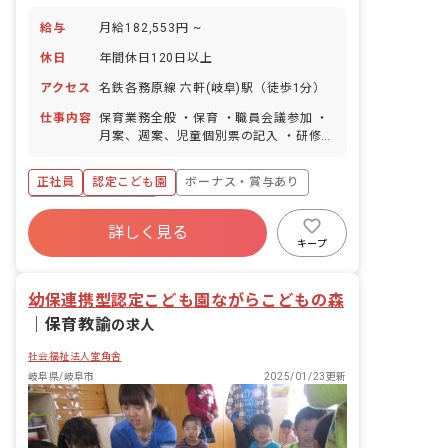
給与
月給182,553円 ~
休日
年間休日120日以上
アクセス
名鉄各務原線 六軒(岐阜)駅（徒歩1分）
仕事内容
保育業務全般 ・保育 ・職員会議参加 ・
月案、週案、児童個別票の記入 ・研修参
加 ※ICT導入し、タブレットを使って計
画や記録を作成しています。 ■園児年齢
正社員
認定こども園
ボーナス・賞与あり
層：0～5歳児
年間休日120日以上
詳しく見る
寮・住宅・家賃補助あり
社会保険完備
キープ
有給
福利厚生充実
退職金制度
残業少なめ
幼保連携型認定こども園ながらこどもの森
｜
保育教諭
の求人
社会福祉法人堂角舎
岐阜県/岐阜市
2025/01/23更新