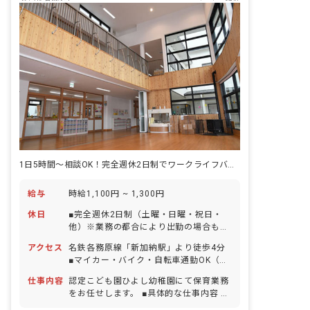
1日5時間～相談OK！完全週休2日制でワークライフバランスOK！
給与
時給1,100円 ~ 1,300円
休日
■完全週休2日制（土曜・日曜・祝日・
他）※業務の都合により出勤の場合もあ
り ■年末年始休暇（6日間） ■有給休暇
アクセス
名鉄各務原線「新加納駅」より徒歩4分
（取得率100％／半日単位から取得可
■マイカー・バイク・自転車通勤OK（無
能） ■産前産後・育児休暇（取得率
料駐車場・駐輪場あり）
100％・復帰率100％） ※年間休日125
仕事内容
認定こども園ひよし幼稚園にて保育業務
日（有休は別途付与）
をお任せします。 ■具体的な仕事内容 ・
保育、幼稚園業務全般 ・連絡ノートの記