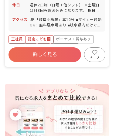
休日
週休2日制（日曜＋他シフト） ※土曜日
は月3回程度お休みになります。 祝日 夏
季休暇（3日程度） 冬季休暇（2日程
アクセス
JR「岐阜羽島駅」車10分 ■マイカー通勤
度） 誕生日休暇 有給休暇（2時間単位で
OK！無料駐車場あり ■岐阜県内だけでな
取得可能です） 慶弔休暇 産前産後・育
く、愛知県津島市・稲沢市・愛西市から
児休暇 介護・看護休暇 ※年間休日110日
も通勤圏内です！
■有休取得率は80％以上！連休取得も相
正社員
認定こども園
ボーナス・賞与あり
談OK 休暇を取りたい時に気兼ねなく取
社会保険完備
有給
福利厚生充実
ってもらえるよう、ゆとりを持った人員
詳しく見る
体制を整えています。 プライベートな時
退職金制度
残業少なめ
昇給昇進あり
キープ
間もしっかり楽しんで、オンもオフも充
産休育休制度
実した毎日を送ってくださいね！