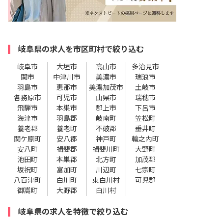
岐阜県の求人を市区町村で絞り込む
岐阜市
大垣市
高山市
多治見市
関市
中津川市
美濃市
瑞浪市
羽島市
恵那市
美濃加茂市
土岐市
各務原市
可児市
山県市
瑞穂市
飛騨市
本巣市
郡上市
下呂市
海津市
羽島郡
岐南町
笠松町
養老郡
養老町
不破郡
垂井町
関ケ原町
安八郡
神戸町
輪之内町
安八町
揖斐郡
揖斐川町
大野町
池田町
本巣郡
北方町
加茂郡
坂祝町
富加町
川辺町
七宗町
八百津町
白川町
東白川村
可児郡
御嵩町
大野郡
白川村
岐阜県の求人を特徴で絞り込む