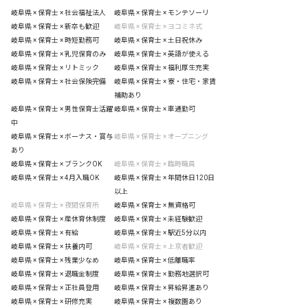
岐阜県 × 保育士 × 社会福祉法人
岐阜県 × 保育士 × モンテソーリ
岐阜県 × 保育士 × 新卒も歓迎
岐阜県 × 保育士 × ヨコミネ式
岐阜県 × 保育士 × 時短勤務可
岐阜県 × 保育士 × 土日祝休み
岐阜県 × 保育士 × 乳児保育のみ
岐阜県 × 保育士 × 英語が使える
岐阜県 × 保育士 × リトミック
岐阜県 × 保育士 × 福利厚生充実
岐阜県 × 保育士 × 社会保険完備
岐阜県 × 保育士 × 寮・住宅・家賃
補助あり
岐阜県 × 保育士 × 男性保育士活躍
岐阜県 × 保育士 × 車通勤可
中
岐阜県 × 保育士 × ボーナス・賞与
岐阜県 × 保育士 × オープニング
あり
岐阜県 × 保育士 × ブランクOK
岐阜県 × 保育士 × 臨時職員
岐阜県 × 保育士 × 4月入職OK
岐阜県 × 保育士 × 年間休日120日
以上
岐阜県 × 保育士 × 夜間保育所
岐阜県 × 保育士 × 無資格可
岐阜県 × 保育士 × 産休育休制度
岐阜県 × 保育士 × 未経験歓迎
岐阜県 × 保育士 × 有給
岐阜県 × 保育士 × 駅近5分以内
岐阜県 × 保育士 × 扶養内可
岐阜県 × 保育士 × 上京者歓迎
岐阜県 × 保育士 × 残業少なめ
岐阜県 × 保育士 × 低離職率
岐阜県 × 保育士 × 退職金制度
岐阜県 × 保育士 × 勤務地選択可
岐阜県 × 保育士 × 正社員登用
岐阜県 × 保育士 × 昇給昇進あり
岐阜県 × 保育士 × 研修充実
岐阜県 × 保育士 × 複数園あり