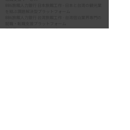
886旅館人力銀行 日本旅館工作 - 日本と台湾の観光業
を結ぶ課題解決型プラットフォーム
886旅館人力銀行 台湾旅館工作 - 台湾宿泊業界専門の
就職・転職支援プラットフォーム
IT業界の求職者様向けサービス
非公開の求人多数！ 紹介登録はこちら
Tech Bridge Japan - IT企業、成長企業、外国人のため
岐阜県の求人を紹介してもらう
の転職支援サービス
メニュー
ホーム
会員登録
サービス紹介
サイトマップ
転職お役立ち情報
転職フェスタ
保育士コラム
求人検索
履歴書・職務経歴書作成ツール
退会手続き
公式アプリ
iPhoneアプリ
Androidアプリ