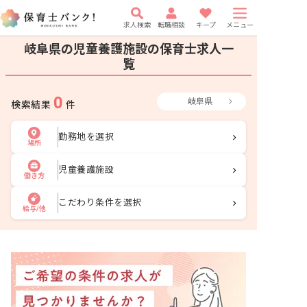
求人検索
転職相談
キープ
メニュー
岐阜県の児童養護施設の保育士求人一
覧
0
岐阜県
検索結果
件
勤務地を選択
場所
児童養護施設
働き方
こだわり条件を選択
給与/他