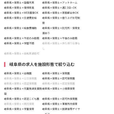
岐阜県 × 保育士 × 設備充実
岐阜県 × 保育士 × アットホーム
岐阜県 × 保育士 × 復帰率高
岐阜県 × 保育士 × 週2.3日~OK
岐阜県 × 保育士 × WEB面接OK
岐阜県 × 保育士 × 家庭都合休OK
岐阜県 × 保育士 × 交通費支給
岐阜県 × 保育士 × 借り上げ社宅制
度
岐阜県 × 保育士 × 給食費補助
岐阜県 × 保育士 × 託児所・保育支
援あり
岐阜県 × 保育士 × 午前のみ勤務
岐阜県 × 保育士 × 午後のみ勤務
岐阜県 × 保育士 × 学歴不問
岐阜県 × 保育士 × 持ち帰り仕事な
し
岐阜県 × 保育士 × 自転車通勤可
岐阜県の求人を施設形態で絞り込む
岐阜県 × 保育士 × 幼稚園
岐阜県 × 保育士 × 保育園
岐阜県 × 保育士 × 公立保育園
岐阜県 × 保育士 × 認可保育園
岐阜県 × 保育士 × 認証保育園
岐阜県 × 保育士 × 認定保育園
岐阜県 × 保育士 × 児童発達支援施
岐阜県 × 保育士 × 小規模保育
設
岐阜県 × 保育士 × 認定こども園
岐阜県 × 保育士 × 認可外保育園
岐阜県 × 保育士 × 病児保育
岐阜県 × 保育士 × 事業所内保育
岐阜県 × 保育士 × 学童保育
岐阜県 × 保育士 × 放課後等デイサ