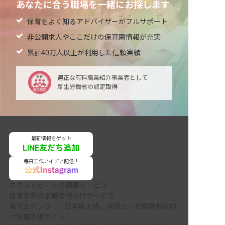
あなたに合う職場を一緒にお探します
保育をよく知るアドバイザーがフルサポート
非公開求人やここだけの保育園情報が充実
累計40万人以上が利用した信頼実績
適正な有料職業紹介事業者として
厚生労働省の認定取得
最新情報をゲット
LINE友だち追加
毎日工作アイデア配信！
ネクストビートの関連サービス
保育業界の求職者様向けサービス
保育士バンク！ - 日本最大級。保育士・幼稚園教諭向
け転職支援サイト