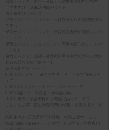
保育士バンク！新卒 - 保育士・幼稚園教諭を目指す
「学生向け」就職活動情報サイト
法人様向けサービス
保育士バンク！コネクト - 保育施設向けの業務支援シ
ステム
保育士バンク！パレット - 保育施設専門の職員マネジ
メントツール
保育士バンク！ウェブパック - 保育施設向けホームペ
ージ制作
保育士バンク！総研 - 保育園経営や保育の実務に活か
せる有益な情報発信サイト
育児者様向けサービス
KIDSNA STYLE - 「育てるを考える」子育て情報メデ
ィア
KIDSNAシッター - ベビーシッターサービス
KIDSNA園ナビ - 保育園・幼稚園検索
ホテル業界・飲食業界の求職者様向けサービス
おもてなしHR - 宿泊業界専門の就職・転職支援サービ
ス
FURUMAU - 調理師専門の就職・転職支援サービス
Hospitality Careers - シンガポールの宿泊・飲食専門
転職支援サービス