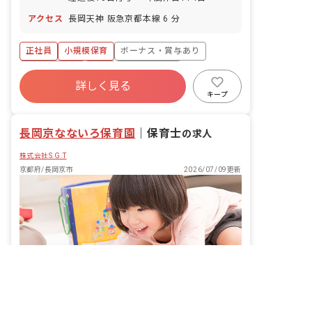
アクセス
長岡天神 阪急京都本線 6 分
正社員
小規模保育
ボーナス・賞与あり
社会保険完備
有給
福利厚生充実
詳しく見る
昇給昇進あり
車通勤可
乳児保育のみ
キープ
駅近5分以内
長岡京なないろ保育園
｜
保育士
の求人
株式会社S.G.T
京都府/長岡京市
2026/07/09更新
非公開の求人多数！ 紹介登録はこちら
京都府の求人を紹介してもらう