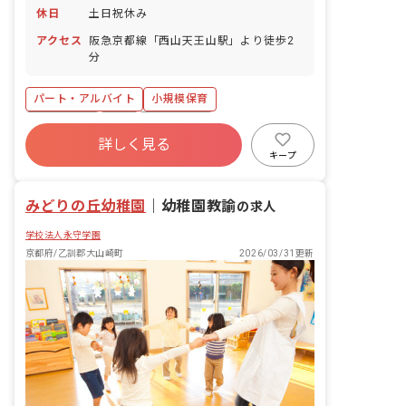
休日
土日祝休み
アクセス
阪急京都線「西山天王山駅」より徒歩2
分
パート・アルバイト
小規模保育
土日祝休み
有給
残業少なめ
詳しく見る
昇給昇進あり
産休育休制度
乳児保育のみ
キープ
アットホーム
週2.3日~OK
みどりの丘幼稚園
｜
幼稚園教諭
の求人
学校法人永守学園
京都府/乙訓郡大山崎町
2026/03/31更新