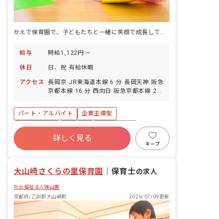
かえで保育園で、子どもたちと一緒に笑顔で成長していきませんか？
給与
時給1,122円 ~
休日
日、祝 有給休暇
アクセス
長岡京 JR東海道本線 6 分 長岡天神 阪急
京都本線 16 分 西向日 阪急京都本線 23
分 西山天王山 阪急京都本線 25 分 淀 京
阪本線 29 分
パート・アルバイト
企業主導型
社会保険完備
車通勤可
駅近5分以内
詳しく見る
交通費支給
キープ
大山崎さくらの里保育園
｜
保育士
の求人
社会福祉法人端山園
京都府/乙訓郡大山崎町
2026/07/09更新