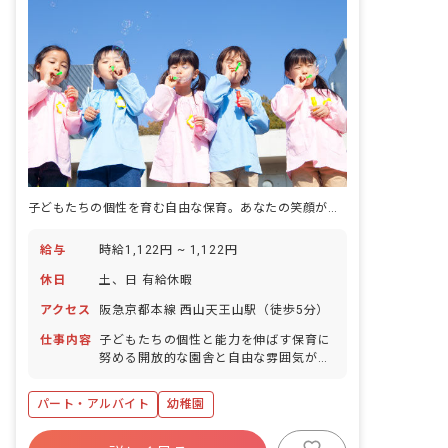
子どもたちの個性を育む自由な保育。あなたの笑顔が輝く場所がここにあります！
給与
時給1,122円 ~ 1,122円
休日
土、日 有給休暇
アクセス
阪急京都本線 西山天王山駅（徒歩5分）
仕事内容
子どもたちの個性と能力を伸ばす保育に
努める開放的な園舎と自由な雰囲気が魅
力的な保育園です。 週3日~4日、5時間
程度で土日もお休みのため働きやくプラ
パート・アルバイト
幼稚園
イベートの両立もしやすい職場環境で
す。 ■園児年齢層：3～5歳児