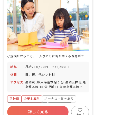
小規模だからこそ、一人ひとりに寄り添える保育ができる！昇給あり。
給与
月給218,500円 ~ 262,500円
休日
日、祝、他シフト制
アクセス
長岡京 JR東海道本線 6 分 長岡天神 阪急
京都本線 16 分 西向日 阪急京都本線 23
分 西山天王山 阪急京都本線 25 分 淀 京
阪本線 29 分
正社員
企業主導型
ボーナス・賞与あり
寮・住宅・家賃補助あり
社会保険完備
詳しく見る
退職金制度
車通勤可
駅近5分以内
キープ