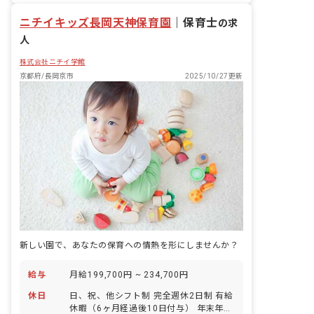
ニチイキッズ長岡天神保育園
｜
保育士
の求
人
株式会社ニチイ学館
京都府/長岡京市
2025/10/27更新
新しい園で、あなたの保育への情熱を形にしませんか？
給与
月給199,700円 ~ 234,700円
休日
日、祝、他シフト制 完全週休2日制 有給
休暇（6ヶ月経過後10日付与） 年末年始