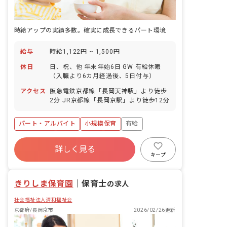
時給アップの実績多数。確実に成長できるパート環境
給与
時給1,122円 ~ 1,500円
休日
日、祝、他 年末年始6日 GW 有給休暇
（入職より6カ月経過後、5日付与）
アクセス
阪急電鉄京都線「長岡天神駅」より徒歩
2分 JR京都線「長岡京駅」より徒歩12分
パート・アルバイト
小規模保育
有給
残業少なめ
昇給昇進あり
車通勤可
詳しく見る
乳児保育のみ
未経験歓迎
アットホーム
キープ
きりしま保育園
｜
保育士
の求人
社会福祉法人清和福祉会
京都府/長岡京市
2026/02/26更新