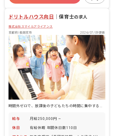
研修充実
交通費支給
ドリトルハウス向日
｜
保育士
の求人
株式会社スマイルアライアンス
京都府/長岡京市
2026/07/09更新
時間外ゼロで、放課後の子どもたちの時間に集中する毎日。
給与
月給250,000円 ~
休日
有給休暇 年間休日数110日