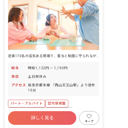
定員170名の活気ある現場で、賞与と制度に守られながら保育に集中する。
給与
時給1,122円 ~ 1,150円
休日
土日祝休み
アクセス
阪急京都本線 「西山天王山駅」より徒歩
15分
パート・アルバイト
認可保育園
ボーナス・賞与あり
社会保険完備
詳しく見る
土日祝休み
有給
残業少なめ
キープ
昇給昇進あり
産休育休制度
社会福祉法人