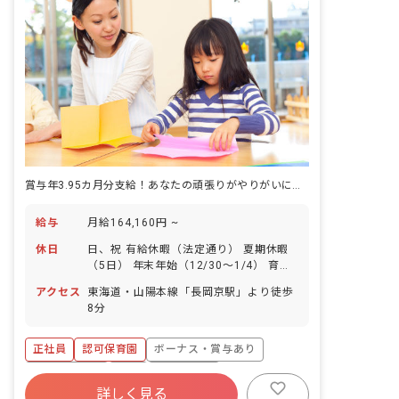
賞与年3.95カ月分支給！あなたの頑張りがやりがいにつながるお仕事です
給与
月給164,160円 ~
休日
日、祝 有給休暇（法定通り） 夏期休暇
（5日） 年末年始（12/30～1/4） 育児
休暇（取得実績あり） 年間休日数110日
アクセス
東海道・山陽本線「長岡京駅」より徒歩
8分
正社員
認可保育園
ボーナス・賞与あり
社会保険完備
有給
退職金制度
詳しく見る
残業少なめ
産休育休制度
社会福祉法人