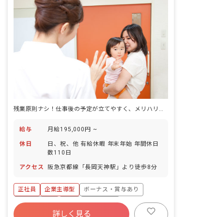
残業原則ナシ！仕事後の予定が立てやすく、メリハリつけて働けますよ。
給与
月給195,000円 ~
休日
日、祝、他 有給休暇 年末年始 年間休日
数110日
アクセス
阪急京都線「長岡天神駅」より徒歩8分
正社員
企業主導型
ボーナス・賞与あり
社会保険完備
有給
残業少なめ
詳しく見る
車通勤可
乳児保育のみ
未経験歓迎