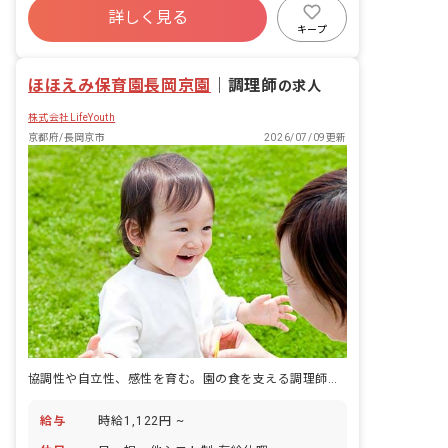
詳しく見る
キープ
ほほえみ保育園長岡京園
｜
調理師
の求人
株式会社LifeYouth
京都府/長岡京市
2026/07/09更新
協調性や自立性、感性を育む。園の食を支える調理師の仕事です。
給与
時給1,122円 ~