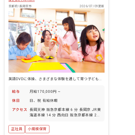
株式会社LifeYouth
応 ・園児たちの身の回りのお世話や ・
発育のサポート ・公... ■園児年齢層：0
京都府/長岡京市
2026/07/09更新
～2歳児
英語DVDに体操、さまざまな体験を通して育つ子どもの食を支える仕事です。
給与
月給170,000円 ~
休日
日、祝 有給休暇
アクセス
長岡天神 阪急京都本線 6 分 長岡京 JR東
海道本線 14 分 西向日 阪急京都本線 21
分 西山天王山 阪急京都本線 22 分
正社員
小規模保育