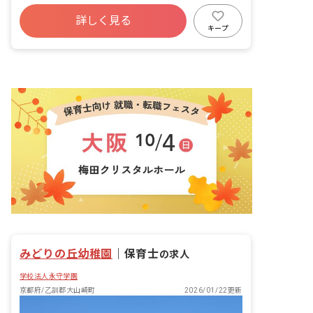
詳しく見る
キープ
みどりの丘幼稚園
｜
保育士
の求人
学校法人永守学園
京都府/乙訓郡大山崎町
2026/01/22更新