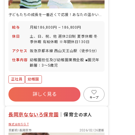
子どもたちの成長を一番近くで応援！あなたの温かい心が輝く場所
給与
月給186,800円 ~ 186,800円
休日
土、日、祝、他 週休2日制 夏季休暇 冬
季休暇 有給休暇 ※年間休日130日
アクセス
阪急京都本線 西山天王山駅（徒歩5分）
仕事内容
幼稚園担任及び幼稚園業務全般 ■園児年
齢層：3～5歳児
正社員
幼稚園
詳しく見る
キープ
長岡京なないろ保育園
｜
保育士
の求人
株式会社S.G.T
京都府/長岡京市
2026/02/26更新