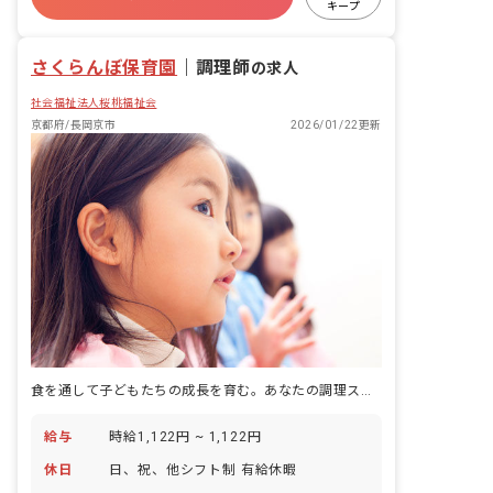
キープ
ブランクOK
さくらんぼ保育園
｜
調理師
の求人
社会福祉法人桜桃福祉会
京都府/長岡京市
2026/01/22更新
食を通して子どもたちの成長を育む。あなたの調理スキルで、毎日を笑顔いっぱいに！
給与
時給1,122円 ~ 1,122円
休日
日、祝、他シフト制 有給休暇