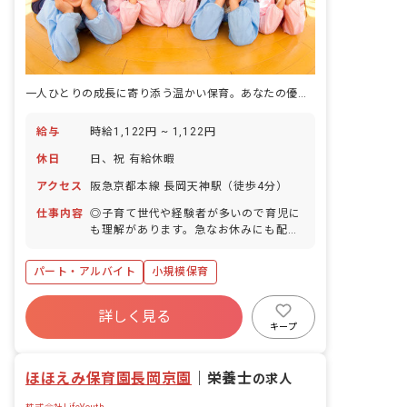
一人ひとりの成長に寄り添う温かい保育。あなたの優しい気持ちが輝く場所です。
給与
時給1,122円 ~ 1,122円
休日
日、祝 有給休暇
アクセス
阪急京都本線 長岡天神駅（徒歩4分）
仕事内容
◎子育て世代や経験者が多いので育児に
も理解があります。急なお休みにも配慮
できるよう、お互いに助け合っている職
場です! ◎定員は19名以下で0歳~2歳の
パート・アルバイト
小規模保育
お子さんをお預かりしています。少人数
制なので、子どもたち一人ひとりの「保
育」にしっかりと向き合うことができま
詳しく見る
すよ! ◎スタッフ同士のチームワークが
キープ
よく、協力体制が万全なので残業は月に
10時間程度。持ち帰り残業もありませ
ほほえみ保育園長岡京園
｜
栄養士
ん! 【業務内容】 ・朝の受け入れ ・食事
の求人
介助 ・午睡補助 ・お迎え時の保護者対