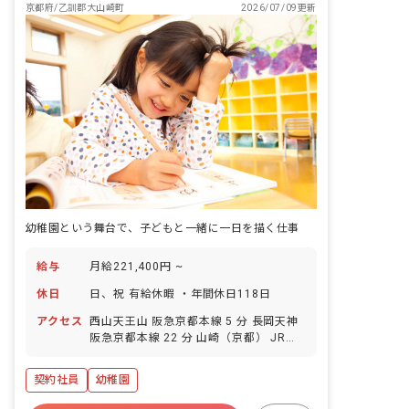
京都府/乙訓郡大山崎町
2026/07/09更新
幼稚園という舞台で、子どもと一緒に一日を描く仕事
給与
月給221,400円 ~
休日
日、祝 有給休暇 ・年間休日118日
アクセス
西山天王山 阪急京都本線 5 分 長岡天神
阪急京都本線 22 分 山崎（京都） JR東
海道本線 25 分 長岡京 JR東海道本線 25
分 大山崎 阪急京都本線 26 分
契約社員
幼稚園