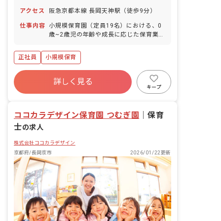
結婚休暇 忌引休暇 生理休暇 産前産後休
アクセス
阪急京都本線 長岡天神駅（徒歩9分）
暇（産休） 育児休暇/育児時間（時短勤
務） 子の看護休暇 介護休暇 学校行事休
仕事内容
小規模保育園（定員19名）における、0
暇 家族愛休暇 ※年間休日122日
歳~2歳児の年齢や成長に応じた保育業務
全般をご担当いただきます。 主な業務内
容は以下の通りです。 ・着替え、食事の
正社員
小規模保育
補助 ・保育環境の整備（活動準備、清掃
など） ・保護者対応（連絡帳作成など）
・帳票作成（日誌、行事計画など） ・製
詳しく見る
作物の作成 ■園児年齢層：0～2歳児
キープ
ココカラデザイン保育園 つむぎ園
｜
保育
士
の求人
株式会社ココカラデザイン
京都府/長岡京市
2026/01/22更新