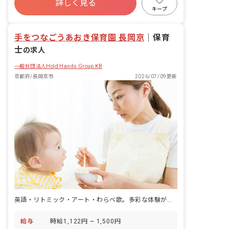
詳しく見る
キープ
手をつなごうあおき保育園 長岡京
｜
保育
士
の求人
一般社団法人Hold Hands Group KB
京都府/長岡京市
2026/07/09更新
英語・リトミック・アート・わらべ歌。多彩な体験が子どもの力になる場所。
給与
時給1,122円 ~ 1,500円