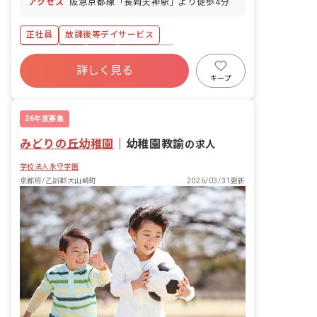
アクセス
阪急京都線「長岡天神駅」より徒歩4分
正社員
放課後等デイサービス
社会保険完備
有給
残業少なめ
詳しく見る
キープ
26年度募集
みどりの丘幼稚園
｜
幼稚園教諭
の求人
学校法人永守学園
京都府/乙訓郡大山崎町
2026/03/31更新