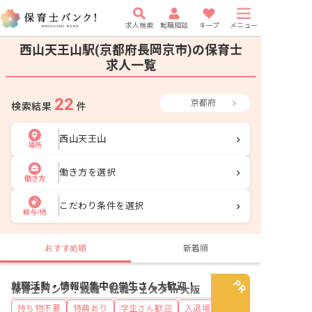
求人検索
転職相談
キープ
メニュー
西山天王山駅(京都府長岡京市)の保育士
求人一覧
22
京都府
検索結果
件
西山天王山
場所
働き方を選択
働き方
こだわり条件を選択
給与/他
おすすめ順
新着順
就職活動・情報収集中の学生さん大歓迎！
保育士バンク！就職・転職フェスタ in 大阪
持ち物不要
特典あり
学生さん歓迎
入退場自由