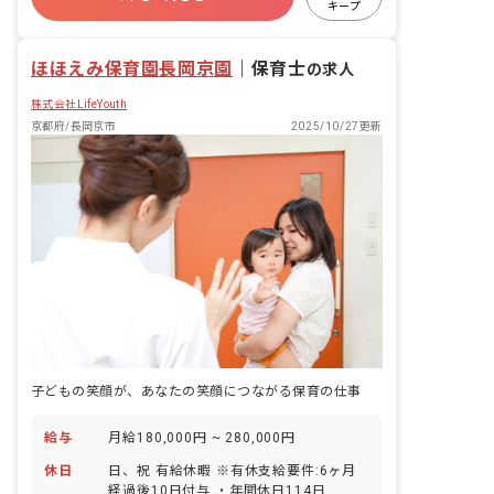
キープ
未経験歓迎
ほほえみ保育園長岡京園
｜
保育士
の求人
株式会社LifeYouth
京都府/長岡京市
2025/10/27更新
子どもの笑顔が、あなたの笑顔につながる保育の仕事
給与
月給180,000円 ~ 280,000円
休日
日、祝 有給休暇 ※有休支給要件:6ヶ月
経過後10日付与 ・年間休日114日