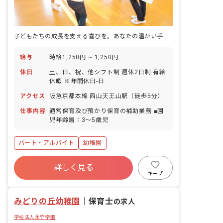
子どもたちの成長を支える喜びを。あなたの温かい手が未来を育みます。
給与
時給1,250円 ~ 1,250円
休日
土、日、祝、他シフト制 週休2日制 有給
休暇 ※年間休日-日
アクセス
阪急京都本線 西山天王山駅（徒歩5分）
仕事内容
通常保育及び預かり保育の補助業務 ■園
児年齢層：3～5歳児
パート・アルバイト
幼稚園
詳しく見る
キープ
みどりの丘幼稚園
｜
保育士
の求人
学校法人永守学園