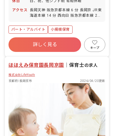
休日
日、祝、他シフト制 有給休暇
アクセス
長岡天神 阪急京都本線 6 分 長岡京 JR東
海道本線 14 分 西向日 阪急京都本線 21
分 西山天王山 阪急京都本線 22 分
パート・アルバイト
小規模保育
詳しく見る
キープ
ほほえみ保育園長岡京園
｜
保育士
の求人
株式会社LifeYouth
京都府/長岡京市
2026/04/20更新