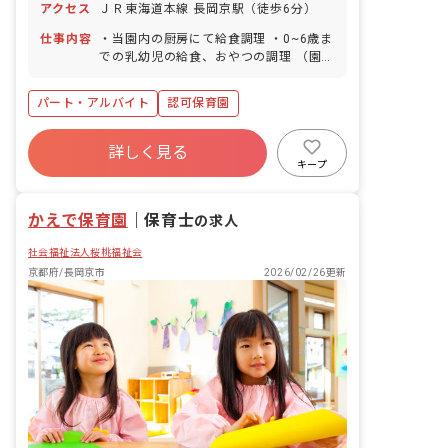
アクセス
ＪＲ東海道本線 長岡京駅（徒歩6分）
仕事内容
・当園内の厨房にて給食調理 ・0~6歳ま
での乳幼児の給食、おやつの調理 （園児
120名程度） ・職員の給食調理 （職員
28名程度） *各園3名スタッフで業務を
パート・アルバイト
認可保育園
行う。 ■園児年齢層：0～5歳児 ■園庭有
無：あり
詳しく見る
キープ
かえで保育園
｜
保育士
の求人
社会福祉法人桜桃福祉会
京都府/長岡京市
2026/02/26更新