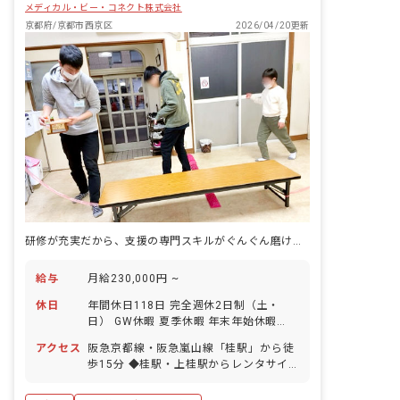
メディカル・ビー・コネクト株式会社
京都府/京都市西京区
2026/04/20更新
研修が充実だから、支援の専門スキルがぐんぐん磨ける職場です。
給与
月給230,000円 ~
休日
年間休日118日 完全週休2日制（土・
日） GW休暇 夏季休暇 年末年始休暇
（12/29～1/4） 有給休暇（半休取得
アクセス
阪急京都線・阪急嵐山線「桂駅」から徒
OK！） 慶弔休暇 産前産後・育児休暇 介
歩15分 ◆桂駅・上桂駅からレンタサイ
護・看護休暇 ◆お休みの相談がしやすい
クルが無料で利用可能！ ◆京都駅前から
ので、プライベートも充実できます。
バスあり！／車で約20分 ◆マイカー・