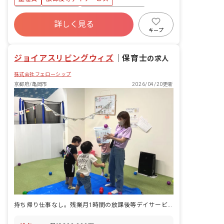
た、個別トレーニング・集団トレーニン
グ ・連絡帳記入 ・保護者対応 ■保育理
ボーナス・賞与あり
年間休日120日以上
念 ジョイアスリビングは、素直で優しい
詳しく見る
社会保険完備
有給
残業少なめ
気持ちを持った子どもたちの「こころ」
キープ
を育てていきたいと考えています。 子ど
昇給昇進あり
産休育休制度
車通勤可
もたち一人一人の個性を尊重しながら好
ジョイアスリビングウィズ
奇心を育て、可能性を広げる環境づく
｜
保育士
の求人
り、未来ある子どもたちが自立や将来の
株式会社フェローシップ
就労という観点から社会生活に必要な日
常生活における基本的な動作や社会性を
京都府/亀岡市
2026/04/20更新
身につけていけるよう療育支援を提供す
ると共に、安心して過ごせる時間を提供
していきます。
持ち帰り仕事なし。残業月1時間の放課後等デイサービス。