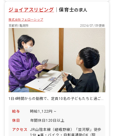
もたち一人一人の個性を尊重しながら好
ジョイアスリビング
奇心を育て、可能性を広げる環境づく
｜
保育士
の求人
り、未来ある子どもたちが自立や将来の
株式会社フェローシップ
就労という観点から社会生活に必要な日
常生活における基本的な動作や社会性を
京都府/亀岡市
2026/07/09更新
身につけていけるよう療育支援を提供す
ると共に、安心して過ごせる時間を提供
していきます。
1日4時間からの勤務で、定員10名の子どもたちと過ごす時間に無理なく関われます。
給与
時給1,122円 ~
休日
年間休日120日以上
アクセス
JR山陰本線（嵯峨野線）「並河駅」徒歩
1分 ■車・バイク・自転車通勤OK（駐車