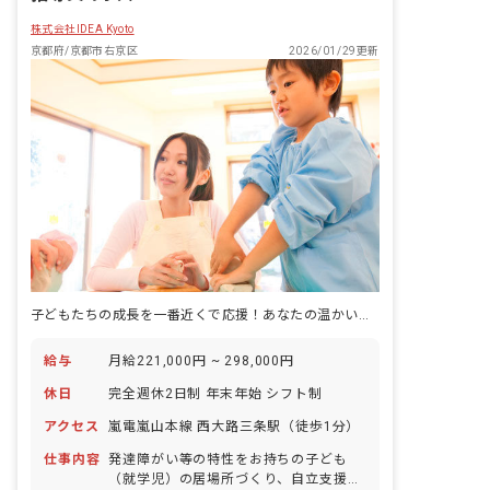
株式会社IDEA Kyoto
京都府/京都市右京区
2026/01/29更新
子どもたちの成長を一番近くで応援！あなたの温かい心が未来を育みます。
給与
月給221,000円 ~ 298,000円
休日
完全週休2日制 年末年始 シフト制
アクセス
嵐電嵐山本線 西大路三条駅（徒歩1分）
仕事内容
発達障がい等の特性をお持ちの子ども
（就学児）の居場所づくり、自立支援、