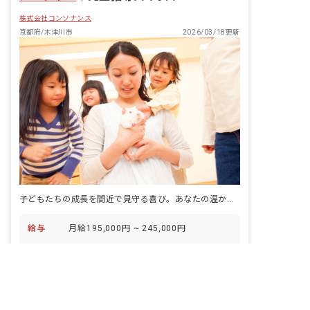
株式会社コンソナンス
京都府/木津川市
2026/03/18更新
子どもたちの成長を間近で見守る喜び。あなたの温かい心が輝く場所です！
給与
月給195,000円 ~ 245,000円
休日
他、夏季、年末年始 完全週休2日制 有給
非公開の求人多数！ 紹介登録はこちら
休暇 育児・介護休暇あり ※年間休日
京都府の求人を紹介してもらう
115日
アクセス
JR関西本線 木津(京都)駅（徒歩6分）
仕事内容
児童指導員業務全般