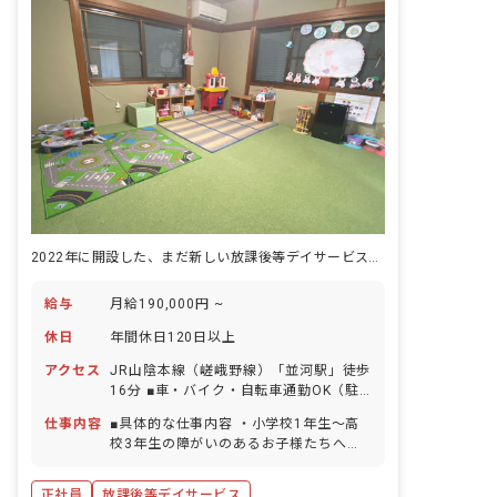
2022年に開設した、まだ新しい放課後等デイサービス。定員10名で一日の歩みを積み重ねます。
給与
月給190,000円 ~
休日
年間休日120日以上
アクセス
JR山陰本線（嵯峨野線）「並河駅」徒歩
16分 ■車・バイク・自転車通勤OK（駐
車場・駐輪場完備）
仕事内容
■具体的な仕事内容 ・小学校1年生～高
校3年生の障がいのあるお子様たちへの
支援 ・学校へのお迎え・自宅へのお送り
などの送迎業務 ・個別支援計画に基づい
正社員
放課後等デイサービス