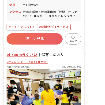
休日
土日祝休み
アクセス
阪急京都線・阪急嵐山線「桂駅」から徒
歩15分 ◆桂駅・上桂駅からレンタサイ
クルが無料で利用可能！ ◆京都駅前から
バスあり！／車で約20分 ◆マイカー・
パート・アルバイト
放課後等デイサービス
バイク・自転車通勤OK！駐車場、駐輪場
は無料で利用できます！
土日祝休み
有給
残業少なめ
詳しく見る
産休育休制度
車通勤可
正社員登用
キープ
低離職率
未経験歓迎
ei-roomらくさい
｜
保育士
の求人
メディカル・ビー・コネクト株式会社
京都府/京都市西京区
2026/04/20更新