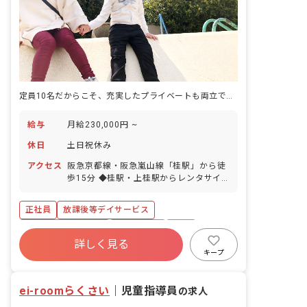
定員10名だからこそ、充実したプライベートも両立できます。
給与
月給230,000円 ~
休日
土日祝休み
アクセス
阪急京都線・阪急嵐山線「桂駅」から徒
歩15分 ◆桂駅・上桂駅からレンタサイ
クルが無料で利用可能！ ◆京都駅前から
バスあり！／車で約20分 ◆マイカー・
正社員
放課後等デイサービス
バイク・自転車通勤OK！駐車場、駐輪場
は無料で利用できます！
ボーナス・賞与あり
土日祝休み
有給
詳しく見る
退職金制度
残業少なめ
昇給昇進あり
キープ
産休育休制度
車通勤可
ei-roomらくさい
｜
児童指導員
の求人