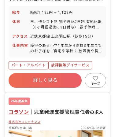
給与
時給1,122円 ~ 1,122円
休日
日、他シフト制 完全週休2日制 有給休暇
（6ヶ月経過後に3日付与） 春季休暇 年
末年始休暇
アクセス
近鉄京都線 上鳥羽口駅（徒歩15分）
仕事内容
障害のある小学1年生から高校3年生まで
のお子様をご自宅や学校 に放課後や長期
休暇に送迎し、事業所でお預かりする仕
事です。 *特色のあるプログラム形式で
パート・アルバイト
放課後等デイサービス
療育をするお仕事です。 ※児童指導員の
資格をお持ちの方 幼稚園または小中高教
諭資格者 もしくは高校卒業者で放課後等
詳しく見る
デイサービス指導員の実務経験 2年を有
キープ
する方。もしくは児童指導員任用資格
者。
26年度募集
コラソン
｜
児童発達支援管理責任者
の求人
株式会社コンソナンス
京都府/木津川市
2026/03/18更新