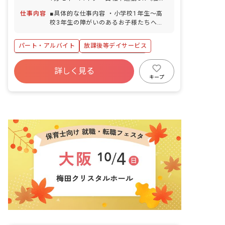
場・駐輪場完備）
仕事内容
■具体的な仕事内容 ・小学校1年生～高
校3年生の障がいのあるお子様たちへの
支援 ・学校へのお迎え・自宅へのお送り
などの送迎業務 ・個別支援計画に基づい
パート・アルバイト
放課後等デイサービス
た、個別トレーニング・集団トレーニン
グ ・連絡帳記入 ・保護者対応 ■保育理
ボーナス・賞与あり
年間休日120日以上
念 ジョイアスリビングは、素直で優しい
詳しく見る
社会保険完備
有給
残業少なめ
気持ちを持った子どもたちの「こころ」
キープ
を育てていきたいと考えています。 子ど
昇給昇進あり
産休育休制度
車通勤可
もたち一人一人の個性を尊重しながら好
奇心を育て、可能性を広げる環境づく
り、未来ある子どもたちが自立や将来の
就労という観点から社会生活に必要な日
常生活における基本的な動作や社会性を
身につけていけるよう療育支援を提供す
ると共に、安心して過ごせる時間を提供
していきます。