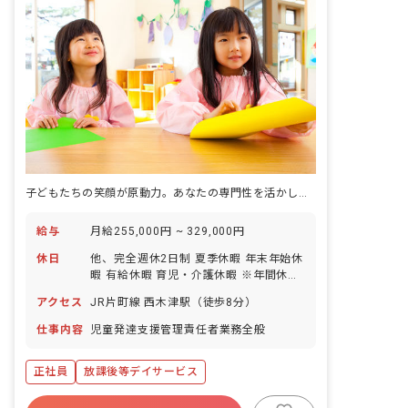
子どもたちの笑顔が原動力。あなたの専門性を活かし、ここで輝く未来を。
給与
月給255,000円 ~ 329,000円
休日
他、完全週休2日制 夏季休暇 年末年始休
暇 有給休暇 育児・介護休暇 ※年間休日
115日
アクセス
JR片町線 西木津駅（徒歩8分）
仕事内容
児童発達支援管理責任者業務全般
正社員
放課後等デイサービス