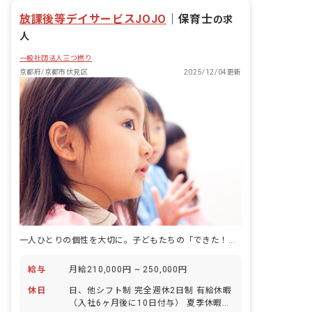
放課後等デイサービスJOJO
｜
保育士
の求
人
一般社団法人三つ撚り
京都府/京都市伏見区
2025/12/04更新
一人ひとりの個性を大切に。子どもたちの「できた！」を一緒に喜び、輝く未来を創造しましょう。
給与
月給210,000円 ~ 250,000円
休日
日、他シフト制 完全週休2日制 有給休暇
（入社6ヶ月後に10日付与） 夏季休暇