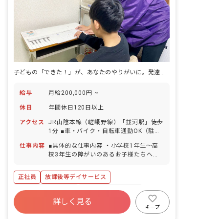
子どもの「できた！」が、あなたのやりがいに。発達支援の仕事の本質がここにある
給与
月給200,000円 ~
休日
年間休日120日以上
アクセス
JR山陰本線（嵯峨野線）「並河駅」徒歩
1分 ■車・バイク・自転車通勤OK（駐車
場・駐輪場完備）
仕事内容
■具体的な仕事内容 ・小学校1年生～高
校3年生の障がいのあるお子様たちへの
支援 ・学校へのお迎え・自宅へのお送り
などの送迎業務 ・個別支援計画に基づい
正社員
放課後等デイサービス
た、個別トレーニング・集団トレーニン
グ ・連絡帳記入 ・保護者対応 ■保育理
ボーナス・賞与あり
年間休日120日以上
念 ジョイアスリビングは、素直で優しい
詳しく見る
社会保険完備
有給
残業少なめ
気持ちを持った子どもたちの「こころ」
キープ
を育てていきたいと考えています。 子ど
昇給昇進あり
産休育休制度
車通勤可