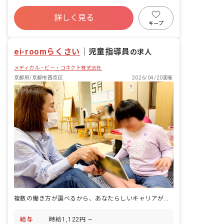
グ ・連絡帳記入 ・保護者対応 ■保育理
ボーナス・賞与あり
年間休日120日以上
念 ジョイアスリビングは、素直で優しい
詳しく見る
社会保険完備
有給
残業少なめ
気持ちを持った子どもたちの「こころ」
キープ
を育てていきたいと考えています。 子ど
昇給昇進あり
産休育休制度
車通勤可
もたち一人一人の個性を尊重しながら好
ei-roomらくさい
奇心を育て、可能性を広げる環境づく
｜
児童指導員
の求人
り、未来ある子どもたちが自立や将来の
メディカル・ビー・コネクト株式会社
就労という観点から社会生活に必要な日
常生活における基本的な動作や社会性を
京都府/京都市西京区
2026/04/20更新
身につけていけるよう療育支援を提供す
ると共に、安心して過ごせる時間を提供
していきます。
複数の働き方が選べるから、あなたらしいキャリアが確実に叶う。
給与
時給1,122円 ~