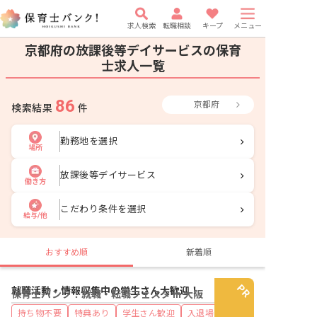
求人検索
転職相談
キープ
メニュー
京都府の放課後等デイサービスの保育
士求人一覧
86
京都府
検索結果
件
勤務地を選択
場所
放課後等デイサービス
働き方
こだわり条件を選択
給与/他
おすすめ順
新着順
就職活動・情報収集中の学生さん大歓迎！
保育士バンク！就職・転職フェスタ in 大阪
持ち物不要
特典あり
学生さん歓迎
入退場自由