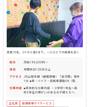
定員10名、小1から高3まで。一人ひとりの成長を近くで見守れる放課後等デイサービスです。
給与
月給190,000円 ~
休日
年間休日120日以上
アクセス
JR山陰本線（嵯峨野線）「並河駅」徒歩
1分 ■車・バイク・自転車通勤OK（駐車
場・駐輪場完備）
仕事内容
■具体的な仕事内容 ・小学校1年生～高
校3年生の障がいのあるお子様たちへの
支援 ・学校へのお迎え・自宅へのお送り
などの送迎業務 ・個別支援計画に基づい
正社員
放課後等デイサービス
た、個別トレーニング・集団トレーニン