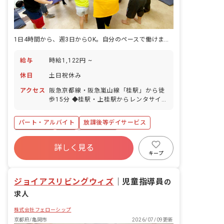
1日4時間から、週3日からOK。自分のペースで働けます。
給与
時給1,122円 ~
休日
土日祝休み
アクセス
阪急京都線・阪急嵐山線「桂駅」から徒
歩15分 ◆桂駅・上桂駅からレンタサイ
クルが無料で利用可能！ ◆京都駅前から
バスあり！／車で約20分 ◆マイカー・
パート・アルバイト
放課後等デイサービス
バイク・自転車通勤OK！駐車場、駐輪場
は無料で利用できます！
土日祝休み
有給
残業少なめ
詳しく見る
産休育休制度
車通勤可
正社員登用
キープ
低離職率
未経験歓迎
ジョイアスリビングウィズ
｜
児童指導員
の
求人
株式会社フェローシップ
京都府/亀岡市
2026/07/09更新