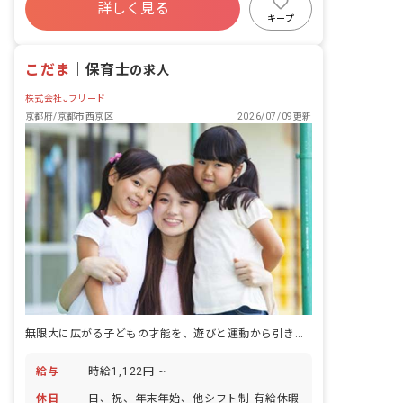
詳しく見る
キープ
こだま
｜
保育士
の求人
株式会社Jフリード
京都府/京都市西京区
2026/07/09更新
無限大に広がる子どもの才能を、遊びと運動から引き出す仕事。
給与
時給1,122円 ~
休日
日、祝、年末年始、他シフト制 有給休暇