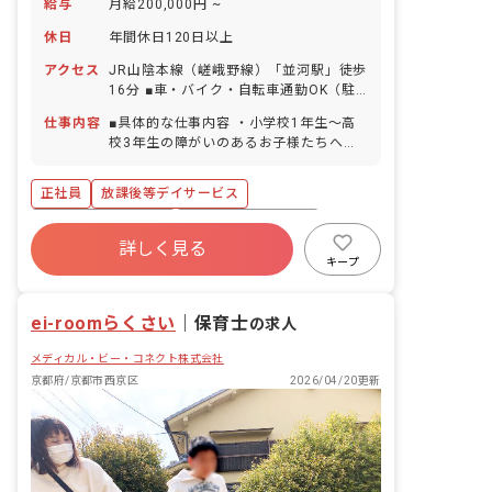
給与
月給200,000円 ~
休日
年間休日120日以上
アクセス
JR山陰本線（嵯峨野線）「並河駅」徒歩
16分 ■車・バイク・自転車通勤OK（駐
車場・駐輪場完備）
仕事内容
■具体的な仕事内容 ・小学校1年生～高
校3年生の障がいのあるお子様たちへの
支援 ・学校へのお迎え・自宅へのお送り
などの送迎業務 ・個別支援計画に基づい
正社員
放課後等デイサービス
た、個別トレーニング・集団トレーニン
グ ・連絡帳記入 ・保護者対応 ■保育理
ボーナス・賞与あり
年間休日120日以上
念 ジョイアスリビングは、素直で優しい
詳しく見る
社会保険完備
有給
残業少なめ
気持ちを持った子どもたちの「こころ」
キープ
を育てていきたいと考えています。 子ど
昇給昇進あり
産休育休制度
車通勤可
もたち一人一人の個性を尊重しながら好
ei-roomらくさい
奇心を育て、可能性を広げる環境づく
｜
保育士
の求人
り、未来ある子どもたちが自立や将来の
メディカル・ビー・コネクト株式会社
就労という観点から社会生活に必要な日
常生活における基本的な動作や社会性を
京都府/京都市西京区
2026/04/20更新
身につけていけるよう療育支援を提供す
ると共に、安心して過ごせる時間を提供
していきます。