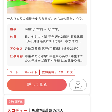
一人ひとりの成長を支える喜び。あなたの温かい心で、子どもたちの未来を育みませんか？
給与
時給1,122円 ~ 1,122円
休日
日、他シフト制 完全週休2日制 有給休暇
（6ヶ月経過後に3日付与） 春季休暇 年
末年始休暇
アクセス
近鉄京都線 伏見(京都)駅（徒歩23分）
仕事内容
障害のある小学1年生から高校3年生まで
のお子様をご自宅や学校 に放課後や長期
休暇に送迎し、事業所でお預かりする仕
事です。 *特色のあるプログラム形式で
パート・アルバイト
放課後等デイサービス
療育をするお仕事です。 ※児童指導員の
資格をお持ちの方 幼稚園または小中高教
諭資格者 もしくは高校卒業者で放課後等
詳しく見る
デイサービス指導員の実務経験 2年を有
キープ
する方。もしくは児童指導員任用資格
者。
26年度募集
メロディー
｜
児童指導員
の求人