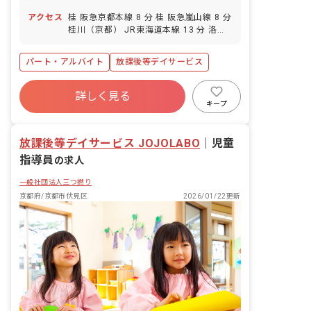
アクセス
桂 阪急京都本線 8 分 桂 阪急嵐山線 8 分
桂川（京都） JR東海道本線 13 分 洛西
口 阪急京都本線 13 分 上桂 阪急嵐山線
25 分
パート・アルバイト
放課後等デイサービス
詳しく見る
キープ
放課後等デイサービス ​JOJOLABO
｜
児童
指導員
の求人
一般社団法人三つ撚り
京都府/京都市伏見区
2026/01/22更新