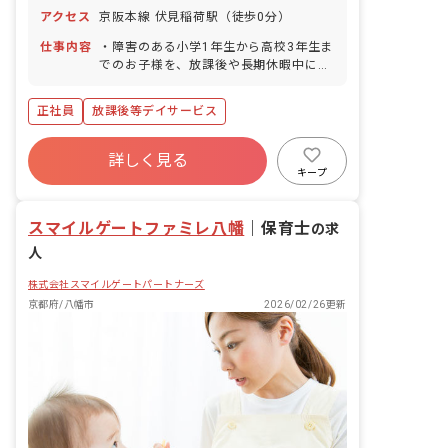
年末年始休暇 ※年間休日118日
アクセス
京阪本線 伏見稲荷駅（徒歩0分）
仕事内容
・障害のある小学1年生から高校3年生ま
でのお子様を、放課後や長期休暇中にご
自宅や学校へ送迎し、事業所でお預かり
します。 ・特色のあるプログラム形式で
正社員
放課後等デイサービス
療育を行います。 ・支援計画書の作成業
務も含まれます。
詳しく見る
キープ
スマイルゲートファミレ八幡
｜
保育士
の求
人
株式会社スマイルゲートパートナーズ
京都府/八幡市
2026/02/26更新