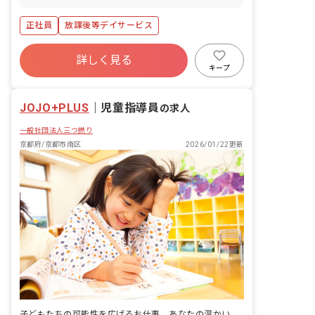
保護者のサポート
正社員
放課後等デイサービス
詳しく見る
キープ
JOJO+PLUS
｜
児童指導員
の求人
一般社団法人三つ撚り
京都府/京都市南区
2026/01/22更新
子どもたちの可能性を広げるお仕事。あなたの温かい心で、未来を育みませんか？