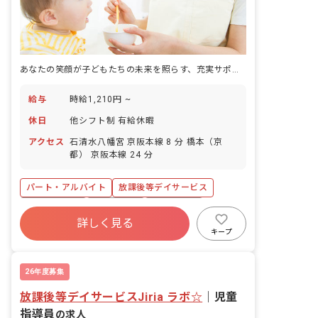
あなたの笑顔が子どもたちの未来を照らす、充実サポートの保育園で働こう
給与
時給1,210円 ~
休日
他シフト制 有給休暇
アクセス
石清水八幡宮 京阪本線 8 分 橋本（京
都） 京阪本線 24 分
パート・アルバイト
放課後等デイサービス
社会保険完備
正社員登用
未経験歓迎
詳しく見る
新卒も歓迎
週2.3日~OK
ブランクOK
キープ
扶養内可
交通費支給
26年度募集
放課後等デイサービスJiria ラボ☆
｜
児童
指導員
の求人