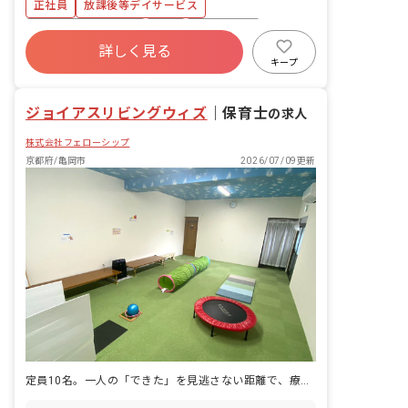
正社員
放課後等デイサービス
バイク・自転車通勤OK！駐車場、駐輪場
は無料で利用できます！
ボーナス・賞与あり
有給
退職金制度
詳しく見る
残業少なめ
昇給昇進あり
産休育休制度
キープ
車通勤可
低離職率
ジョイアスリビングウィズ
｜
保育士
の求人
株式会社フェローシップ
京都府/亀岡市
2026/07/09更新
定員10名。一人の「できた」を見逃さない距離で、療育に向き合えます。