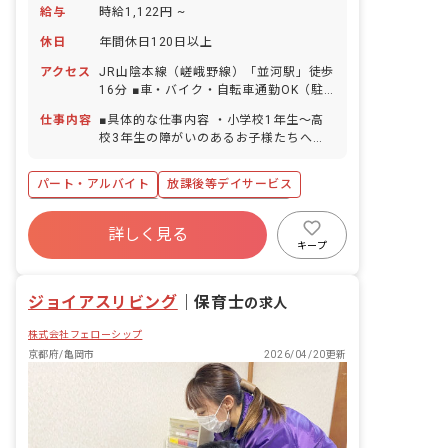
給与
時給1,122円 ~
休日
年間休日120日以上
アクセス
JR山陰本線（嵯峨野線）「並河駅」徒歩
16分 ■車・バイク・自転車通勤OK（駐
車場・駐輪場完備）
仕事内容
■具体的な仕事内容 ・小学校1年生～高
校3年生の障がいのあるお子様たちへの
支援 ・学校へのお迎え・自宅へのお送り
などの送迎業務 ・個別支援計画に基づい
パート・アルバイト
放課後等デイサービス
た、個別トレーニング・集団トレーニン
グ ・連絡帳記入 ・保護者対応 ■保育理
ボーナス・賞与あり
年間休日120日以上
念 ジョイアスリビングは、素直で優しい
詳しく見る
社会保険完備
有給
残業少なめ
気持ちを持った子どもたちの「こころ」
キープ
を育てていきたいと考えています。 子ど
昇給昇進あり
産休育休制度
車通勤可
もたち一人一人の個性を尊重しながら好
ジョイアスリビング
奇心を育て、可能性を広げる環境づく
｜
保育士
の求人
り、未来ある子どもたちが自立や将来の
株式会社フェローシップ
就労という観点から社会生活に必要な日
常生活における基本的な動作や社会性を
京都府/亀岡市
2026/04/20更新
身につけていけるよう療育支援を提供す
ると共に、安心して過ごせる時間を提供
していきます。