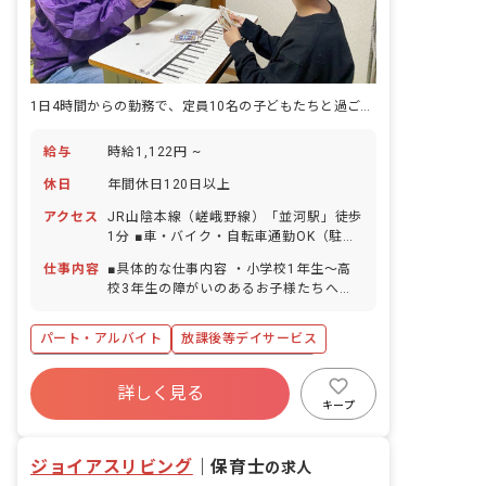
1日4時間からの勤務で、定員10名の子どもたちと過ごす時間に無理なく関われます。
給与
時給1,122円 ~
休日
年間休日120日以上
アクセス
JR山陰本線（嵯峨野線）「並河駅」徒歩
1分 ■車・バイク・自転車通勤OK（駐車
場・駐輪場完備）
仕事内容
■具体的な仕事内容 ・小学校1年生～高
校3年生の障がいのあるお子様たちへの
支援 ・学校へのお迎え・自宅へのお送り
などの送迎業務 ・個別支援計画に基づい
パート・アルバイト
放課後等デイサービス
た、個別トレーニング・集団トレーニン
グ ・連絡帳記入 ・保護者対応 ■保育理
年間休日120日以上
ボーナス・賞与あり
念 ジョイアスリビングは、素直で優しい
詳しく見る
社会保険完備
有給
残業少なめ
気持ちを持った子どもたちの「こころ」
キープ
を育てていきたいと考えています。 子ど
昇給昇進あり
産休育休制度
車通勤可
もたち一人一人の個性を尊重しながら好
ジョイアスリビング
奇心を育て、可能性を広げる環境づく
｜
保育士
の求人
り、未来ある子どもたちが自立や将来の