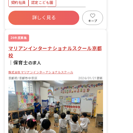
契約社員
認定こども園
年間休日120日以上
ボーナス・賞与あり
詳しく見る
寮・住宅・家賃補助あり
社会保険完備
キープ
土日祝休み
有給
福利厚生充実
残業少なめ
26年度募集
マリアンインターナショナルスクール京都
校
｜
保育士
の求人
株式会社マリアンインターナショナルスクール
京都府/京都市中京区
2026/01/21更新