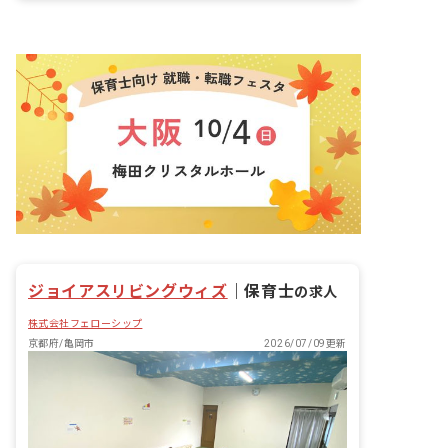
もたち一人一人の個性を尊重しながら好
奇心を育て、可能性を広げる環境づく
り、未来ある子どもたちが自立や将来の
就労という観点から社会生活に必要な日
常生活における基本的な動作や社会性を
身につけていけるよう療育支援を提供す
ると共に、安心して過ごせる時間を提供
していきます。
ジョイアスリビングウィズ
｜
保育士
の求人
株式会社フェローシップ
京都府/亀岡市
2026/07/09更新