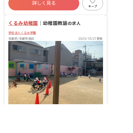
詳しく見る
土日祝休み
福利厚生充実
残業少なめ
キープ
産休育休制度
くるみ幼稚園
｜
幼稚園教諭
の求人
学校法人くるみ学園
京都府/京都市南区
2025/10/27更新
非公開の求人多数！ 紹介登録はこちら
子どもの笑顔が育つ場所で、あなたの成長も始まります
京都府の求人を紹介してもらう
給与
月給195,000円 ~ 205,000円
休日
年間休日120日以上