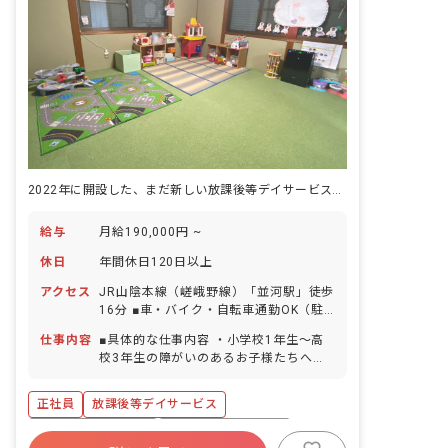
2022年に開設した、まだ新しい放課後等デイサービス。定員10名で一日の歩みを積み重ねます。
給与
月給190,000円 ~
休日
年間休日120日以上
アクセス
JR山陰本線（嵯峨野線）「並河駅」徒歩
16分 ■車・バイク・自転車通勤OK（駐
車場・駐輪場完備）
仕事内容
■具体的な仕事内容 ・小学校1年生～高
校3年生の障がいのあるお子様たちへの
支援 ・学校へのお迎え・自宅へのお送り
などの送迎業務 ・個別支援計画に基づい
正社員
放課後等デイサービス
た、個別トレーニング・集団トレーニン
グ ・連絡帳記入 ・保護者対応 ■保育理
年間休日120日以上
ボーナス・賞与あり