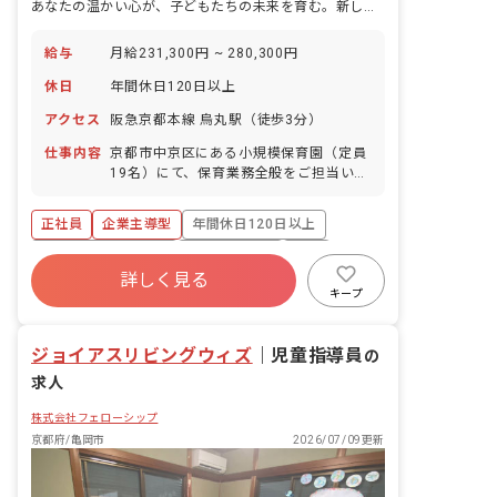
あなたの温かい心が、子どもたちの未来を育む。新しい一歩をここで踏み出しませんか？
給与
月給231,300円 ~ 280,300円
休日
年間休日120日以上
アクセス
阪急京都本線 烏丸駅（徒歩3分）
仕事内容
京都市中京区にある小規模保育園（定員
19名）にて、保育業務全般をご担当いた
だきます。 現在、0歳から1歳児のお子
様をお預かりしています。（将来的には
正社員
企業主導型
年間休日120日以上
0歳から5歳児が対象です。） 主な業務
内容: ・日々の保育活動 ・リトミック
ボーナス・賞与あり
社会保険完備
有給
（音楽教育）や英会話を取り入れた保育
詳しく見る
福利厚生充実
残業少なめ
昇給昇進あり
・園児の成長をサポートし、自己肯定感
キープ
を育む保育 園の特徴: ・あたたかな雰囲
産休育休制度
気の中で、園児も職員ものびのびと過ご
ジョイアスリビングウィズ
せる環境です。 ■園児年齢層：0～5歳児
｜
児童指導員
の
求人
株式会社フェローシップ
京都府/亀岡市
2026/07/09更新