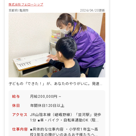
株式会社フェローシップ
就労という観点から社会生活に必要な日
常生活における基本的な動作や社会性を
京都府/亀岡市
2026/04/20更新
身につけていけるよう療育支援を提供す
ると共に、安心して過ごせる時間を提供
していきます。
子どもの「できた！」が、あなたのやりがいに。発達支援の仕事の本質がここにある
給与
月給200,000円 ~
休日
年間休日120日以上
アクセス
JR山陰本線（嵯峨野線）「並河駅」徒歩
1分 ■車・バイク・自転車通勤OK（駐車
場・駐輪場完備）
仕事内容
■具体的な仕事内容 ・小学校1年生～高
校3年生の障がいのあるお子様たちへの