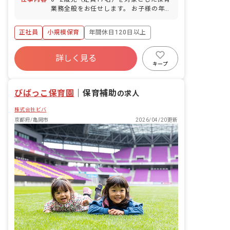
業務全般をお任せします。 お子様の年齢
や成長に応じた保育をお願いいたしま
す。 具体的な業務内容: ・着替え、食事
正社員
小規模保育
年間休日120日以上
の補助 ・保育環境の整備（活動準備、清
掃など） ・保護者対応（連絡帳の作成な
ボーナス・賞与あり
ど） ・帳票作成（日誌、行事計画など）
詳しく見る
寮・住宅・家賃補助あり
社会保険完備
・製作物の作成 ■園児年齢層：0～2歳児
キープ
有給
福利厚生充実
退職金制度
昇給昇進あり
びばっこ保育園
｜
保育補助
の求人
株式会社ビバ
京都府/亀岡市
2026/04/20更新