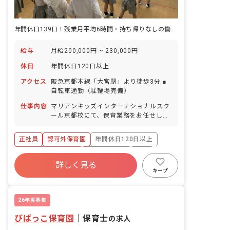
年間休日139日！残業月平均6時間・持ち帰りなしの働きやすい環境
給与
月給200,000円 ~ 230,000円
休日
年間休日120日以上
アクセス
阪急京都本線「大宮駅」より徒歩3分 ■
自転車通勤（駐輪場完備）
仕事内容
マリアンキッズインターナショナルスク
ール京都校にて、保育業務をお任せしま
す。 ■具体的な仕事内容 ・保育記録の作
成 ・教材準備 ・行事の企画・運営 ・保
正社員
認可外保育園
年間休日120日以上
護者対応 ・外国人スタッフとの協働 な
ど ※日本人の仲間とも協力してクラス運
ボーナス・賞与あり
社会保険完備
有給
営に携わっていただきます。 ※業務の流
詳しく見る
福利厚生充実
残業少なめ
昇給昇進あり
れはOJT形式で学べますので、分からな
キープ
いことはすぐに相談していただけます。
産休育休制度
＜クラス定員＞ 1歳児クラス 職員5名
2歳児クラス 職員6名 3歳児クラス 職
26年度募集
員4名 4歳児クラス 職員4名 5歳児クラ
びばっこ保育園
ス 職員4名
｜
保育士
の求人