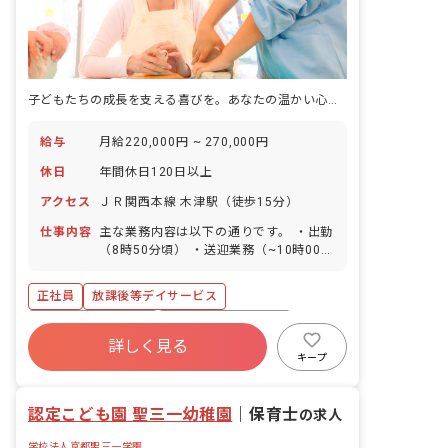
子どもたちの成長を支える喜びを。あなたの温かい心、ここで輝かせませんか？
給与
月給220,000円 ~ 270,000円
休日
年間休日120日以上
アクセス
ＪＲ関西本線 木津駅（徒歩15分）
仕事内容
主な業務内容は以下の通りです。 ・出勤
（8時50分頃） ・送迎業務（~10時00
分） ・児童への支援、連絡帳・ケース記
録の作成、送迎業務（~13時00分） ・
正社員
放課後等デイサービス
小学校の終了時間に応じた送迎業務 ・学
習支援、業務日報・連絡帳の作成（~17
年間休日120日以上
ボーナス・賞与あり
時00分） ・送迎業務、翌日の準備、清
詳しく見る
社会保険完備
残業少なめ
車通勤可
掃（17時00分~17時55分） ・退社（18
キープ
時00分）
交通費支給
認定こども園 聖三一幼稚園
｜
保育士
の求人
学校法人京都聖三一学園