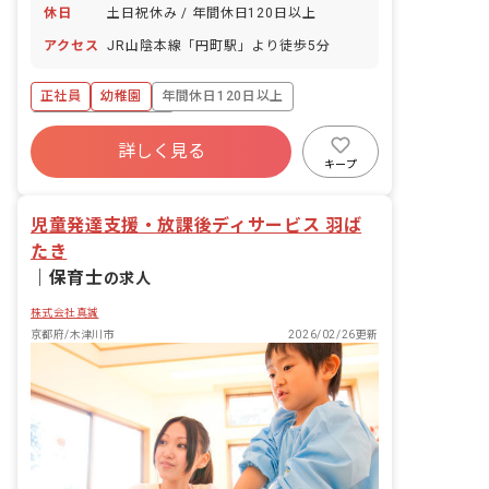
休日
土日祝休み / 年間休日120日以上
アクセス
JR山陰本線「円町駅」より徒歩5分
正社員
幼稚園
年間休日120日以上
ボーナス・賞与あり
詳しく見る
寮・住宅・家賃補助あり
社会保険完備
キープ
土日祝休み
有給
残業少なめ
産休育休制度
児童発達支援・放課後ディサービス 羽ば
たき
｜
保育士
の求人
株式会社真誠
京都府/木津川市
2026/02/26更新