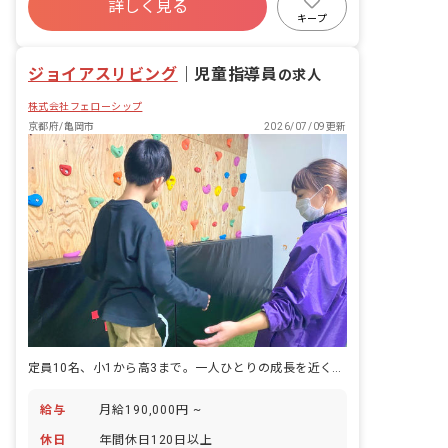
念 ジョイアスリビングは、素直で優しい
詳しく見る
社会保険完備
有給
残業少なめ
気持ちを持った子どもたちの「こころ」
キープ
を育てていきたいと考えています。 子ど
昇給昇進あり
産休育休制度
車通勤可
もたち一人一人の個性を尊重しながら好
ジョイアスリビング
奇心を育て、可能性を広げる環境づく
｜
児童指導員
の求人
り、未来ある子どもたちが自立や将来の
株式会社フェローシップ
就労という観点から社会生活に必要な日
常生活における基本的な動作や社会性を
京都府/亀岡市
2026/07/09更新
身につけていけるよう療育支援を提供す
ると共に、安心して過ごせる時間を提供
していきます。
定員10名、小1から高3まで。一人ひとりの成長を近くで見守れる放課後等デイサービスです。
給与
月給190,000円 ~
休日
年間休日120日以上