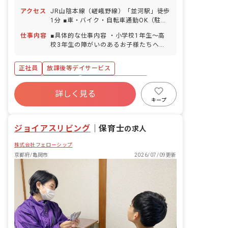
アクセス
JR山陰本線（嵯峨野線）「並河駅」徒歩
1分 ■車・バイク・自転車通勤OK（駐車
場・駐輪場完備）
仕事内容
■具体的な仕事内容 ・小学校1年生～高
校3年生の障がいのあるお子様たちへの
支援 ・学校へのお迎え・自宅へのお送り
などの送迎業務 ・個別支援計画に基づい
正社員
放課後等デイサービス
た、個別トレーニング・集団トレーニン
グ ・連絡帳記入 ・保護者対応 ■保育理
年間休日120日以上
ボーナス・賞与あり
念 ジョイアスリビングは、素直で優しい
詳しく見る
社会保険完備
有給
残業少なめ
気持ちを持った子どもたちの「こころ」
キープ
を育てていきたいと考えています。 子ど
昇給昇進あり
産休育休制度
車通勤可
もたち一人一人の個性を尊重しながら好
ジョイアスリビング
奇心を育て、可能性を広げる環境づく
｜
保育士
の求人
り、未来ある子どもたちが自立や将来の
株式会社フェローシップ
就労という観点から社会生活に必要な日
常生活における基本的な動作や社会性を
京都府/亀岡市
2026/07/09更新
身につけていけるよう療育支援を提供す
ると共に、安心して過ごせる時間を提供
していきます。