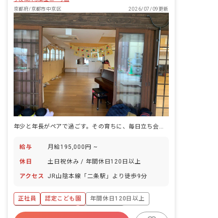
京都府/京都市中京区
2026/07/09更新
年少と年長がペアで過ごす。その育ちに、毎日立ち会う。
給与
月給195,000円 ~
休日
土日祝休み / 年間休日120日以上
アクセス
JR山陰本線「二条駅」より徒歩9分
正社員
認定こども園
年間休日120日以上
ボーナス・賞与あり
社会保険完備