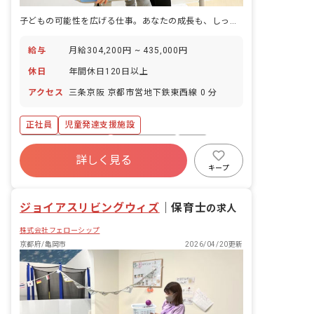
子どもの可能性を広げる仕事。あなたの成長も、しっかり応援します。
給与
月給304,200円 ~ 435,000円
休日
年間休日120日以上
アクセス
三条京阪 京都市営地下鉄東西線 0 分
正社員
児童発達支援施設
年間休日120日以上
社会保険完備
有給
詳しく見る
昇給昇進あり
産休育休制度
未経験歓迎
キープ
新卒も歓迎
駅近5分以内
ジョイアスリビングウィズ
｜
保育士
の求人
株式会社フェローシップ
京都府/亀岡市
2026/04/20更新