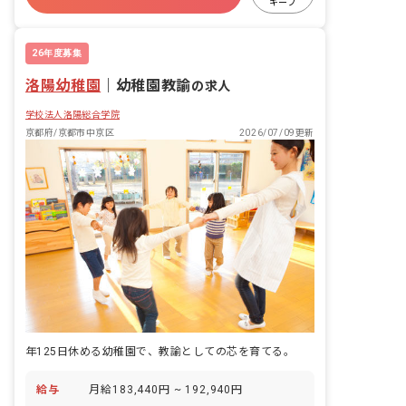
キープ
残業少なめ
昇給昇進あり
26年度募集
洛陽幼稚園
｜
幼稚園教諭
の求人
学校法人洛陽総合学院
京都府/京都市中京区
2026/07/09更新
年125日休める幼稚園で、教諭としての芯を育てる。
給与
月給183,440円 ~ 192,940円