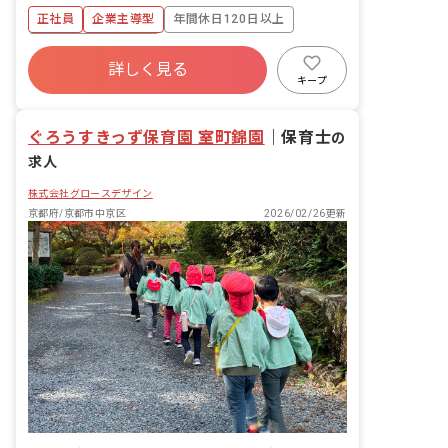
アム内に新規開園しました。 ・亀岡駅か
正社員
企業主導型
年間休日120日以上
ら徒歩3分の好立地に位置しています。
・0歳児10名、1歳児10名、2歳児10名
ボーナス・賞与あり
の小規模保育園です。 ・園児一人ひとり
詳しく見る
寮・住宅・家賃補助あり
社会保険完備
と丁寧に向き合える環境です。
キープ
有給
福利厚生充実
退職金制度
残業少なめ
ぐろうすきっず保育園 室町錦園
｜
保育士
の
求人
株式会社グロースデザイン
京都府/京都市中京区
2026/02/26更新