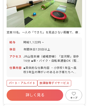
定員10名。一人の「できた」を見逃さない距離で、療育に向き合えます。
給与
時給1,122円 ~
休日
年間休日120日以上
アクセス
JR山陰本線（嵯峨野線）「並河駅」徒歩
16分 ■車・バイク・自転車通勤OK（駐
車場・駐輪場完備）
仕事内容
■具体的な仕事内容 ・小学校1年生～高
校3年生の障がいのあるお子様たちへの
支援 ・学校へのお迎え・自宅へのお送り
などの送迎業務 ・個別支援計画に基づい
パート・アルバイト
放課後等デイサービス
た、個別トレーニング・集団トレーニン
グ ・連絡帳記入 ・保護者対応 ■保育理
年間休日120日以上
ボーナス・賞与あり
念 ジョイアスリビングは、素直で優しい
詳しく見る
社会保険完備
有給
残業少なめ
気持ちを持った子どもたちの「こころ」
キープ
を育てていきたいと考えています。 子ど
昇給昇進あり
産休育休制度
車通勤可