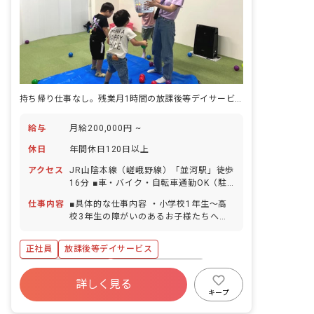
持ち帰り仕事なし。残業月1時間の放課後等デイサービス。
給与
月給200,000円 ~
休日
年間休日120日以上
アクセス
JR山陰本線（嵯峨野線）「並河駅」徒歩
16分 ■車・バイク・自転車通勤OK（駐
車場・駐輪場完備）
仕事内容
■具体的な仕事内容 ・小学校1年生～高
校3年生の障がいのあるお子様たちへの
支援 ・学校へのお迎え・自宅へのお送り
などの送迎業務 ・個別支援計画に基づい
正社員
放課後等デイサービス
た、個別トレーニング・集団トレーニン
グ ・連絡帳記入 ・保護者対応 ■保育理
年間休日120日以上
ボーナス・賞与あり
念 ジョイアスリビングは、素直で優しい
詳しく見る
社会保険完備
有給
残業少なめ
気持ちを持った子どもたちの「こころ」
キープ
を育てていきたいと考えています。 子ど
昇給昇進あり
産休育休制度
車通勤可