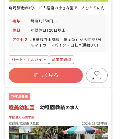
亀岡駅徒歩3分、10人程度の小さな園で一人ひとりに向き合う。
給与
時給1,250円 ~
休日
年間休日120日以上
アクセス
JR嵯峨野山陰線「亀岡駅」から徒歩3分
※マイカー・バイク・自転車通勤OK！
（駐車場・駐輪場あり/駐車料金は当社
負担）
パート・アルバイト
企業主導型
年間休日120日以上
社会保険完備
有給
詳しく見る
昇給昇進あり
車通勤可
乳児保育のみ
キープ
未経験歓迎
新卒も歓迎
26年度募集
睦美幼稚園
｜
幼稚園教諭
の求人
学校法人睦美学園
京都府/京都市伏見区
2026/02/25更新