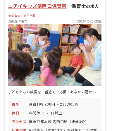
もたち一人一人の個性を尊重しながら好
ニチイキッズ洛西口保育園
奇心を育て、可能性を広げる環境づく
｜
保育士
の求人
り、未来ある子どもたちが自立や将来の
株式会社ニチイ学館
就労という観点から社会生活に必要な日
常生活における基本的な動作や社会性を
京都府/向日市
2025/12/04更新
身につけていけるよう療育支援を提供す
ると共に、安心して過ごせる時間を提供
していきます。
子どもたちの成長を一番近くで応援！あなたの温かい心が輝く場所がここにあります。
給与
月給198,900円 ~ 233,900円
休日
年間休日120日以上
アクセス
阪急京都本線 洛西口駅（徒歩3分）
仕事内容
0~2歳児（定員17名）を対象とした保育