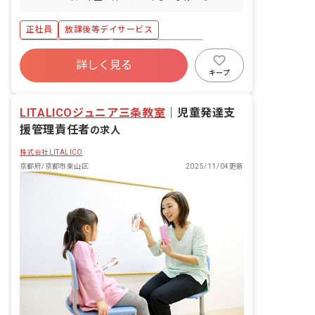
支援 ・学校へのお迎え・自宅へのお送り
などの送迎業務 ・個別支援計画に基づい
正社員
放課後等デイサービス
た、個別トレーニング・集団トレーニン
グ ・連絡帳記入 ・保護者対応 ■保育理
年間休日120日以上
ボーナス・賞与あり
念 ジョイアスリビングは、素直で優しい
詳しく見る
社会保険完備
有給
残業少なめ
気持ちを持った子どもたちの「こころ」
キープ
を育てていきたいと考えています。 子ど
昇給昇進あり
産休育休制度
車通勤可
もたち一人一人の個性を尊重しながら好
LITALICOジュニア三条教室
奇心を育て、可能性を広げる環境づく
｜
児童発達支
り、未来ある子どもたちが自立や将来の
援管理責任者
の求人
就労という観点から社会生活に必要な日
常生活における基本的な動作や社会性を
株式会社LITALICO
身につけていけるよう療育支援を提供す
京都府/京都市東山区
2025/11/04更新
ると共に、安心して過ごせる時間を提供
していきます。