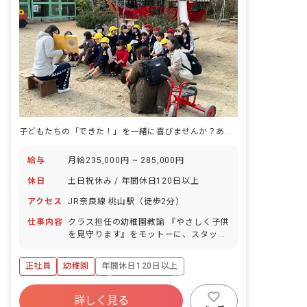
子どもたちの「できた！」を一緒に喜びませんか？あなたの個性が輝く場所です。
給与
月給235,000円 ~ 285,000円
休日
土日祝休み / 年間休日120日以上
アクセス
JR奈良線 桃山駅（徒歩2分）
仕事内容
クラス担任の幼稚園教諭 『やさしく子供
を見守ります』をモットーに、スタッフ
全員で園児をささえ育てます。 ■園児年
齢層：3～5歳児
正社員
幼稚園
年間休日120日以上
ボーナス・賞与あり
社会保険完備
詳しく見る
土日祝休み
有給
退職金制度