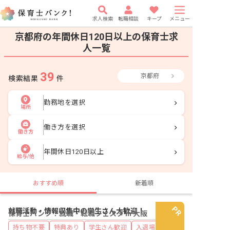
求人検索
転職相談
キープ
メニュー
京都府の年間休日120日以上の保育士求
人一覧
39
京都府
検索結果
件
勤務地を選択
場所
働き方を選択
働き方
年間休日120日以上
給与/他
おすすめ順
新着順
就職活動・情報収集中の学生さん大歓迎！
保育士バンク！就職・転職フェスタ in 大阪
持ち物不要
特典あり
学生さん歓迎
入退場自由