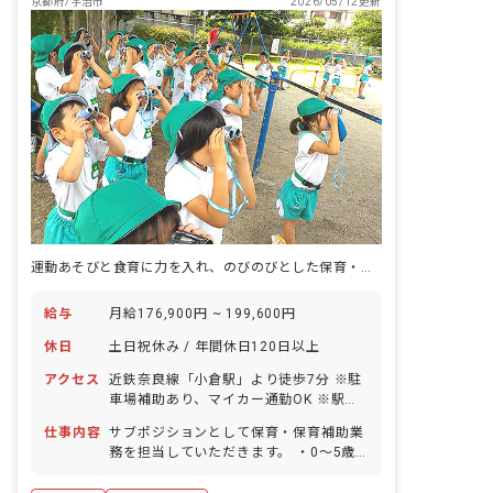
京都府/宇治市
2026/05/12更新
運動あそびと食育に力を入れ、のびのびとした保育・教育をしています
給与
月給176,900円 ~ 199,600円
休日
土日祝休み / 年間休日120日以上
アクセス
近鉄奈良線「小倉駅」より徒歩7分 ※駐
車場補助あり、マイカー通勤OK ※駅チ
カなので徒歩でも通いやすいです！
仕事内容
サブポジションとして保育・保育補助業
務を担当していただきます。 ・0～5歳
児、および学童の保育業務。 など