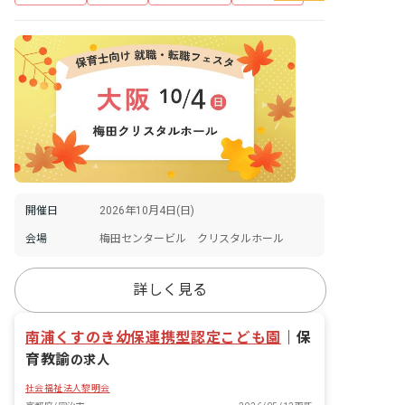
開催日
2026年10月4日(日)
会場
梅田センタービル クリスタルホール
詳しく見る
南浦くすのき幼保連携型認定こども園
｜
保
育教諭
の求人
社会福祉法人黎明会