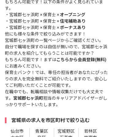
もちろん可能です！以下の条件がよく見られていま
す。
・
宮城郡七ヶ浜町 × 保育士 ×
オープニング
・
宮城郡七ヶ浜町 × 保育士 ×
住宅補助あり
・
宮城郡七ヶ浜町 × 保育士 ×
ボーナスあり
他にも様々な条件で絞り込みができます！
宮城郡七ヶ浜町の一覧ページ
からご確認ください。
自分で職場を探すのは自信が無いので、宮城郡七ヶ浜
町の求人を紹介してもらうことは可能ですか？
もちろん可能です！まずは
こちらから会員登録(無料)
にお進みください。
保育士バンク！では、専任の担当者があなたにぴった
りの求人を完全無料でご紹介いたしますので、安心し
てご利用いただくことが可能です。
在職中でも、転職相談や情報収集だけでも大丈夫で
す。
宮城郡七ヶ浜町
担当のキャリアアドバイザーがし
っかりサポートいたします。
宮城県の求人を市区町村で絞り込む
仙台市
青葉区
宮城野区
若林区