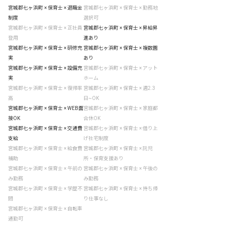
宮城郡七ヶ浜町 × 保育士 × 退職金
宮城郡七ヶ浜町 × 保育士 × 勤務地
制度
選択可
宮城郡七ヶ浜町 × 保育士 × 正社員
宮城郡七ヶ浜町 × 保育士 × 昇給昇
登用
進あり
宮城郡七ヶ浜町 × 保育士 × 研修充
宮城郡七ヶ浜町 × 保育士 × 複数園
実
あり
宮城郡七ヶ浜町 × 保育士 × 設備充
宮城郡七ヶ浜町 × 保育士 × アット
実
ホーム
宮城郡七ヶ浜町 × 保育士 × 復帰率
宮城郡七ヶ浜町 × 保育士 × 週2.3
高
日~OK
宮城郡七ヶ浜町 × 保育士 × WEB面
宮城郡七ヶ浜町 × 保育士 × 家庭都
接OK
合休OK
宮城郡七ヶ浜町 × 保育士 × 交通費
宮城郡七ヶ浜町 × 保育士 × 借り上
支給
げ社宅制度
宮城郡七ヶ浜町 × 保育士 × 給食費
宮城郡七ヶ浜町 × 保育士 × 託児
補助
所・保育支援あり
宮城郡七ヶ浜町 × 保育士 × 午前の
宮城郡七ヶ浜町 × 保育士 × 午後の
み勤務
み勤務
宮城郡七ヶ浜町 × 保育士 × 学歴不
宮城郡七ヶ浜町 × 保育士 × 持ち帰
問
り仕事なし
宮城郡七ヶ浜町 × 保育士 × 自転車
通勤可