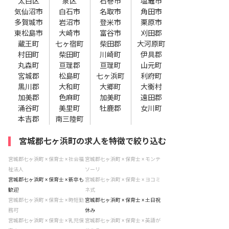
太白区
泉区
石巻市
塩竈市
気仙沼市
白石市
名取市
角田市
多賀城市
岩沼市
登米市
栗原市
東松島市
大崎市
富谷市
刈田郡
蔵王町
七ヶ宿町
柴田郡
大河原町
村田町
柴田町
川崎町
伊具郡
丸森町
亘理郡
亘理町
山元町
宮城郡
松島町
七ヶ浜町
利府町
黒川郡
大和町
大郷町
大衡村
加美郡
色麻町
加美町
遠田郡
涌谷町
美里町
牡鹿郡
女川町
本吉郡
南三陸町
宮城郡七ヶ浜町の求人を特徴で絞り込む
宮城郡七ヶ浜町 × 保育士 × 社会福
宮城郡七ヶ浜町 × 保育士 × モンテ
祉法人
ソーリ
宮城郡七ヶ浜町 × 保育士 × 新卒も
宮城郡七ヶ浜町 × 保育士 × ヨコミ
歓迎
ネ式
宮城郡七ヶ浜町 × 保育士 × 時短勤
宮城郡七ヶ浜町 × 保育士 × 土日祝
務可
休み
宮城郡七ヶ浜町 × 保育士 × 乳児保
宮城郡七ヶ浜町 × 保育士 × 英語が