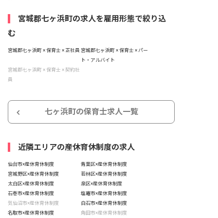
宮城郡七ヶ浜町の求人を雇用形態で絞り込
む
宮城郡七ヶ浜町 × 保育士 × 正社員
宮城郡七ヶ浜町 × 保育士 × パー
ト・アルバイト
宮城郡七ヶ浜町 × 保育士 × 契約社
員
七ヶ浜町の保育士求人一覧
近隣エリアの産休育休制度の求人
仙台市×産休育休制度
青葉区×産休育休制度
宮城野区×産休育休制度
若林区×産休育休制度
太白区×産休育休制度
泉区×産休育休制度
石巻市×産休育休制度
塩竈市×産休育休制度
気仙沼市×産休育休制度
白石市×産休育休制度
名取市×産休育休制度
角田市×産休育休制度