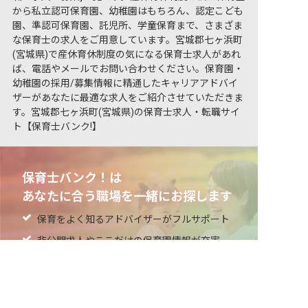
から私立認可保育園、幼稚園はもちろん、認定こども
園、準認可保育園、託児所、学童保育まで、さまざま
な保育士の求人をご用意しています。宮城郡七ヶ浜町
(宮城県)で産休育休制度の気になる保育士求人があれ
ば、電話やメールでお問い合わせください。保育園・
幼稚園の採用/募集情報に精通したキャリアアドバイ
ザーがあなたに最適な求人をご紹介させていただきま
す。宮城郡七ヶ浜町(宮城県)の保育士求人・転職サイ
ト【保育士バンク!】
保育士バンク！は
あなたに合う職場を一緒にお探します
保育をよく知るアドバイザーがフルサポート
非公開求人やここだけの保育園情報が充実
非公開の求人多数！ 紹介登録はこちら
累計40万人以上が利用した信頼実績
宮城郡七ヶ浜町の求人を紹介してもらう
適正な有料職業紹介事業者として