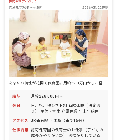
株式会社アイグラン
宮城県/宮城郡七ヶ浜町
2026/05/22更新
あなたの個性が花開く保育園。月給22.8万円から、経験を重ねる喜びを。
給与
月給228,000円 ~
休日
日、祝、他シフト制 有給休暇（法定通
り） 産休・育休 介護休業 年末年始休暇
年間休日110日 ※年によって変更の可
アクセス
JR仙石線 下馬駅（車で15分）
能性有
仕事内容
認可保育園の保育士のお仕事（子どもの
成長がやりがい◎） お預かりしている子