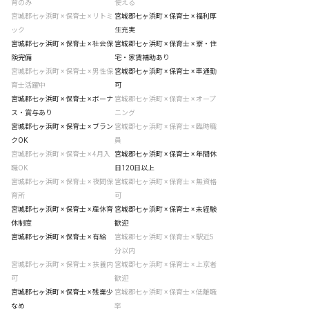
育のみ
使える
宮城郡七ヶ浜町 × 保育士 × リトミ
宮城郡七ヶ浜町 × 保育士 × 福利厚
ック
生充実
宮城郡七ヶ浜町 × 保育士 × 社会保
宮城郡七ヶ浜町 × 保育士 × 寮・住
険完備
宅・家賃補助あり
宮城郡七ヶ浜町 × 保育士 × 男性保
宮城郡七ヶ浜町 × 保育士 × 車通勤
育士活躍中
可
宮城郡七ヶ浜町 × 保育士 × ボーナ
宮城郡七ヶ浜町 × 保育士 × オープ
ス・賞与あり
ニング
宮城郡七ヶ浜町 × 保育士 × ブラン
宮城郡七ヶ浜町 × 保育士 × 臨時職
クOK
員
宮城郡七ヶ浜町 × 保育士 × 4月入
宮城郡七ヶ浜町 × 保育士 × 年間休
職OK
日120日以上
宮城郡七ヶ浜町 × 保育士 × 夜間保
宮城郡七ヶ浜町 × 保育士 × 無資格
育所
可
宮城郡七ヶ浜町 × 保育士 × 産休育
宮城郡七ヶ浜町 × 保育士 × 未経験
休制度
歓迎
宮城郡七ヶ浜町 × 保育士 × 有給
宮城郡七ヶ浜町 × 保育士 × 駅近5
分以内
宮城郡七ヶ浜町 × 保育士 × 扶養内
宮城郡七ヶ浜町 × 保育士 × 上京者
可
歓迎
宮城郡七ヶ浜町 × 保育士 × 残業少
宮城郡七ヶ浜町 × 保育士 × 低離職
なめ
率