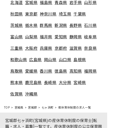
北海道
宮城県
福島県
青森県
岩手県
山形県
秋田県
東京都
神奈川県
埼玉県
千葉県
茨城県
栃木県
群馬県
新潟県
長野県
石川県
富山県
山梨県
福井県
愛知県
静岡県
岐阜県
三重県
大阪府
兵庫県
京都府
滋賀県
奈良県
和歌山県
広島県
岡山県
山口県
島根県
鳥取県
愛媛県
香川県
徳島県
高知県
福岡県
熊本県
鹿児島県
長崎県
大分県
宮崎県
佐賀県
沖縄県
TOP
宮城県
宮城郡
七ヶ浜町
産休育休制度の求人一覧
宮城郡七ヶ浜町(宮城県)の産休育休制度の保育士[転
職・求人・募集]一覧です。産休育休制度の公立保育園