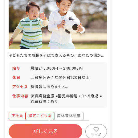
子どもたちの成長をそばで支える喜び。あなたの温かい心を活かしませんか？
給与
月給218,000円 ~ 248,000円
休日
土日祝休み / 年間休日120日以上
アクセス
駅情報はありません。
仕事内容
保育業務全般 ■園児年齢層：0～5歳児 ■
園庭有無：あり
正社員
認定こども園
産休育休制度
ボーナス・賞与あり
年間休日120日以上
詳しく見る
寮・住宅・家賃補助あり
社会保険完備
キープ