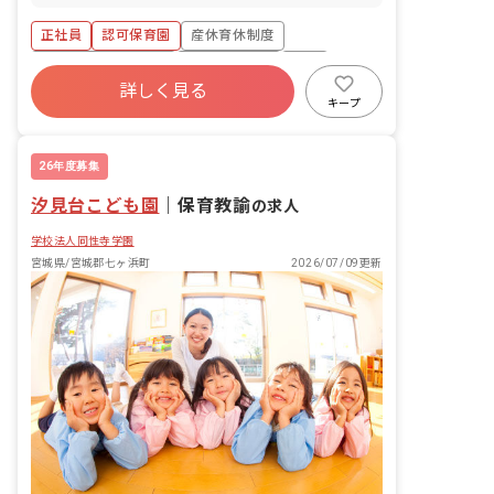
ども達についてお世話をお願いします。
・食事・睡眠・排泄・清潔・衣類の着脱
正社員
認可保育園
産休育休制度
等 ・集団生活を通じた社会性の装着 ・
行事の計画・実行、お知らせの作成
ボーナス・賞与あり
社会保険完備
有給
詳しく見る
福利厚生充実
退職金制度
昇給昇進あり
キープ
未経験歓迎
26年度募集
汐見台こども園
｜
保育教諭
の求人
学校法人同性寺学園
宮城県/宮城郡七ヶ浜町
2026/07/09更新