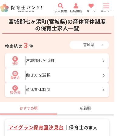
求人検索
転職相談
キープ
メニュー
宮城郡七ヶ浜町(宮城県)の産休育休制度
の保育士求人一覧
3
宮城県
検索結果
件
宮城郡七ヶ浜町
場所
働き方を選択
働き方
産休育休制度
給与/他
おすすめ順
新着順
アイグラン保育園汐見台
｜
保育士
の求人