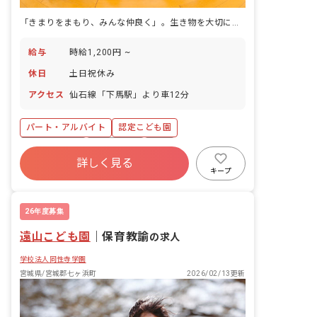
「きまりをまもり、みんな仲良く」。生き物を大切にする心を、日々の遊びの中で育てます。
給与
時給1,200円 ~
休日
土日祝休み
アクセス
仙石線「下馬駅」より車12分
パート・アルバイト
認定こども園
産休育休制度
土日祝休み
有給
詳しく見る
残業少なめ
車通勤可
未経験歓迎
キープ
26年度募集
遠山こども園
｜
保育教諭
の求人
学校法人同性寺学園
宮城県/宮城郡七ヶ浜町
2026/02/13更新