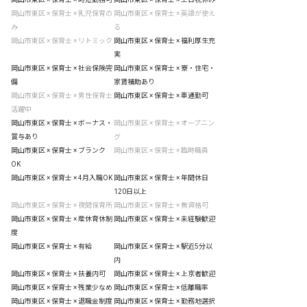
岡山市東区 × 保育士 × 乳児保育の
岡山市東区 × 保育士 × 英語が使え
み
る
岡山市東区 × 保育士 × リトミック
岡山市東区 × 保育士 × 福利厚生充
実
岡山市東区 × 保育士 × 社会保険完
岡山市東区 × 保育士 × 寮・住宅・
備
家賃補助あり
岡山市東区 × 保育士 × 男性保育士
岡山市東区 × 保育士 × 車通勤可
活躍中
岡山市東区 × 保育士 × ボーナス・
岡山市東区 × 保育士 × オープニン
賞与あり
グ
岡山市東区 × 保育士 × ブランク
岡山市東区 × 保育士 × 臨時職員
OK
岡山市東区 × 保育士 × 4月入職OK
岡山市東区 × 保育士 × 年間休日
120日以上
岡山市東区 × 保育士 × 夜間保育所
岡山市東区 × 保育士 × 無資格可
岡山市東区 × 保育士 × 産休育休制
岡山市東区 × 保育士 × 未経験歓迎
度
岡山市東区 × 保育士 × 有給
岡山市東区 × 保育士 × 駅近5分以
内
岡山市東区 × 保育士 × 扶養内可
岡山市東区 × 保育士 × 上京者歓迎
岡山市東区 × 保育士 × 残業少なめ
岡山市東区 × 保育士 × 低離職率
岡山市東区 × 保育士 × 退職金制度
岡山市東区 × 保育士 × 勤務地選択