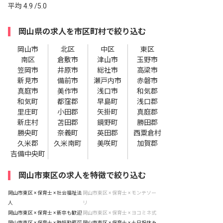
平均
4.9
/5.0
岡山県の求人を市区町村で絞り込む
岡山市
北区
中区
東区
南区
倉敷市
津山市
玉野市
笠岡市
井原市
総社市
高梁市
新見市
備前市
瀬戸内市
赤磐市
真庭市
美作市
浅口市
和気郡
和気町
都窪郡
早島町
浅口郡
里庄町
小田郡
矢掛町
真庭郡
新庄村
苫田郡
鏡野町
勝田郡
勝央町
奈義町
英田郡
西粟倉村
久米郡
久米南町
美咲町
加賀郡
吉備中央町
岡山市東区の求人を特徴で絞り込む
岡山市東区 × 保育士 × 社会福祉法
岡山市東区 × 保育士 × モンテソー
人
リ
岡山市東区 × 保育士 × 新卒も歓迎
岡山市東区 × 保育士 × ヨコミネ式
岡山市東区 × 保育士 × 時短勤務可
岡山市東区 × 保育士 × 土日祝休み