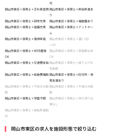
可
岡山市東区 × 保育士 × 正社員登用
岡山市東区 × 保育士 × 昇給昇進あ
り
岡山市東区 × 保育士 × 研修充実
岡山市東区 × 保育士 × 複数園あり
岡山市東区 × 保育士 × 設備充実
岡山市東区 × 保育士 × アットホー
ム
岡山市東区 × 保育士 × 復帰率高
岡山市東区 × 保育士 × 週2.3日
~OK
岡山市東区 × 保育士 × WEB面接
岡山市東区 × 保育士 × 家庭都合休
OK
OK
岡山市東区 × 保育士 × 交通費支給
岡山市東区 × 保育士 × 借り上げ社
宅制度
岡山市東区 × 保育士 × 給食費補助
岡山市東区 × 保育士 × 託児所・保
育支援あり
岡山市東区 × 保育士 × 午前のみ勤
岡山市東区 × 保育士 × 午後のみ勤
務
務
岡山市東区 × 保育士 × 学歴不問
岡山市東区 × 保育士 × 持ち帰り仕
事なし
岡山市東区 × 保育士 × 自転車通勤
可
岡山市東区の求人を施設形態で絞り込む