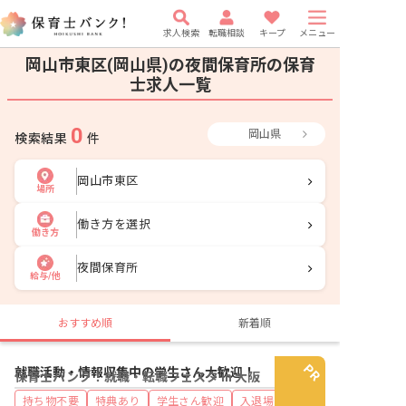
求人検索
転職相談
キープ
メニュー
岡山市東区(岡山県)の夜間保育所の保育
士求人一覧
0
岡山県
検索結果
件
岡山市東区
場所
働き方を選択
働き方
夜間保育所
給与/他
おすすめ順
新着順
就職活動・情報収集中の学生さん大歓迎！
保育士バンク！就職・転職フェスタ in 大阪
持ち物不要
特典あり
学生さん歓迎
入退場自由