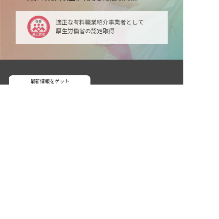
適正な有料職業紹介事業者として
厚生労働省の認定取得
最新情報をゲット
非公開の求人多数！ 紹介登録はこちら
LINE友だち追加
毎日工作アイデア配信！
岡山市東区の求人を紹介してもらう
ネクストビートの関連サービス
保育業界の求職者様向けサービス
保育士バンク！ - 日本最大級。保育士・幼稚園教諭向
け転職支援サイト
保育士バンク！新卒 - 保育士・幼稚園教諭を目指す
「学生向け」就職活動情報サイト
法人様向けサービス
保育士バンク！コネクト - 保育施設向けの業務支援シ
ステム