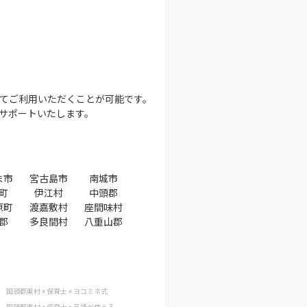
てご利用いただくことが可能です。
サポートいたします。
ま市
宮古島市
南城市
町
伊江村
中頭郡
原町
渡嘉敷村
座間味村
郡
多良間村
八重山郡
国頭郡東村 × 保育士 × ヨコミネ式