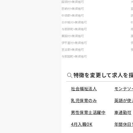
国頭村×無資格可
恩納村×無資格可
中頭郡×無資格可
北中城村×無資格可
与那原町×無資格可
粟国村×無資格可
伊平屋村×無資格可
宮古郡×無資格可
与那国町×無資格可
特徴を変更して求人を
社会福祉法人
モンテソ
乳児保育のみ
英語が使
男性保育士活躍中
車通勤可
4月入職OK
年間休日