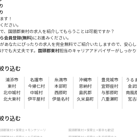
り
り
ます！
ください。
で、国頭郡東村の求人を紹介してもらうことは可能ですか？
ら会員登録(無料)
にお進みください。
があなたにぴったりの求人を完全無料でご紹介いたしますので、安心し
けでも大丈夫です。
国頭郡東村
担当のキャリアアドバイザーがしっかり
絞り込む
浦添市
名護市
糸満市
沖縄市
豊見城市
うる
東村
今帰仁村
本部町
恩納村
宜野座村
金武
北中城村
中城村
西原町
島尻郡
与那原町
南風
北大東村
伊平屋村
伊是名村
久米島町
八重瀬町
宮古
絞り込む
頭郡東村 × 保育士 × モンテソーリ
国頭郡東村 × 保育士 × 新卒も歓迎