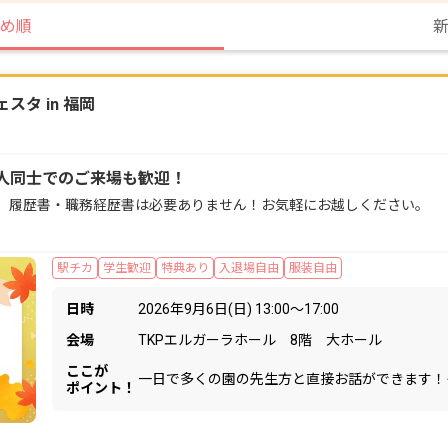
め順
タ in 福岡
人同士でのご来場も歓迎！
。履歴書・職務経歴書は必要ありません！お気軽にお越しください。
駅チカ
学生歓迎
特典あり
入退場自由
服装自由
日時
2026年9月6日(日) 13:00〜17:00
会場
TKPエルガーラホール 8階 大ホール
ここが
一日で多くの園の先生方と直接お話ができます！
ポイント！