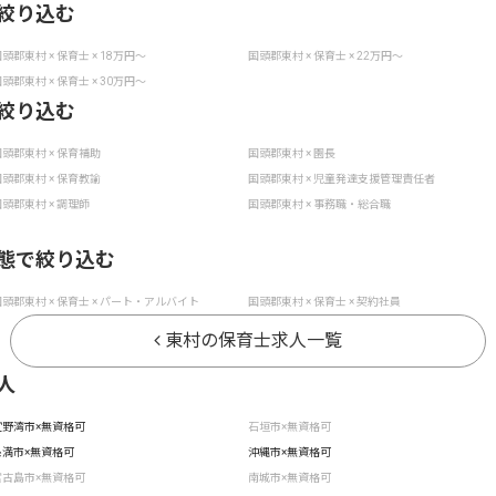
絞り込む
頭郡東村 × 保育士 × 18万円〜
国頭郡東村 × 保育士 × 22万円〜
頭郡東村 × 保育士 × 30万円〜
絞り込む
頭郡東村 × 保育補助
国頭郡東村 × 園長
頭郡東村 × 保育教諭
国頭郡東村 × 児童発達支援管理責任者
頭郡東村 × 調理師
国頭郡東村 × 事務職・総合職
態で絞り込む
頭郡東村 × 保育士 × パート・アルバイト
国頭郡東村 × 保育士 × 契約社員
東村の保育士求人一覧
人
宜野湾市×無資格可
石垣市×無資格可
糸満市×無資格可
沖縄市×無資格可
宮古島市×無資格可
南城市×無資格可