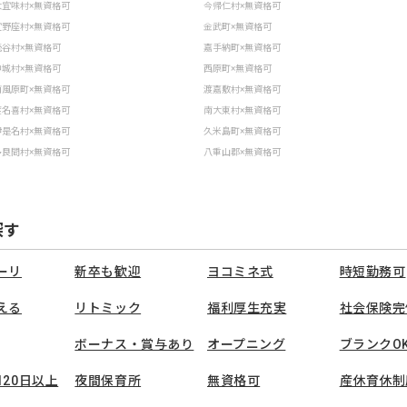
大宜味村×無資格可
今帰仁村×無資格可
宜野座村×無資格可
金武町×無資格可
読谷村×無資格可
嘉手納町×無資格可
中城村×無資格可
西原町×無資格可
南風原町×無資格可
渡嘉敷村×無資格可
渡名喜村×無資格可
南大東村×無資格可
伊是名村×無資格可
久米島町×無資格可
多良間村×無資格可
八重山郡×無資格可
探す
ーリ
新卒も歓迎
ヨコミネ式
時短勤務可
える
リトミック
福利厚生充実
社会保険完
ボーナス・賞与あり
オープニング
ブランクO
120日以上
夜間保育所
無資格可
産休育休制