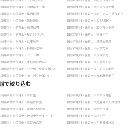
頭郡東村 × 保育士 × 土日祝休み
国頭郡東村 × 保育士 × 乳児保育のみ
頭郡東村 × 保育士 × 福利厚生充実
国頭郡東村 × 保育士 × 社会保険完備
頭郡東村 × 保育士 × 車通勤可
国頭郡東村 × 保育士 × ボーナス・賞与あり
頭郡東村 × 保育士 × 臨時職員
国頭郡東村 × 保育士 × 4月入職OK
頭郡東村 × 保育士 × 無資格可
国頭郡東村 × 保育士 × 産休育休制度
頭郡東村 × 保育士 × 駅近5分以内
国頭郡東村 × 保育士 × 扶養内可
頭郡東村 × 保育士 × 低離職率
国頭郡東村 × 保育士 × 退職金制度
頭郡東村 × 保育士 × 昇給昇進あり
国頭郡東村 × 保育士 × 研修充実
頭郡東村 × 保育士 × アットホーム
国頭郡東村 × 保育士 × 復帰率高
頭郡東村 × 保育士 × 家庭都合休OK
国頭郡東村 × 保育士 × 交通費支給
頭郡東村 × 保育士 × 託児所・保育支援あり
国頭郡東村 × 保育士 × 午前のみ勤務
頭郡東村 × 保育士 × 持ち帰り仕事なし
国頭郡東村 × 保育士 × 自転車通勤可
態で絞り込む
頭郡東村 × 保育士 × 保育園
国頭郡東村 × 保育士 × 公立保育園
頭郡東村 × 保育士 × 認定保育園
国頭郡東村 × 保育士 × 児童発達支援施設
頭郡東村 × 保育士 × 認可外保育園
国頭郡東村 × 保育士 × 病児保育
頭郡東村 × 保育士 × 放課後等デイサービス
国頭郡東村 × 保育士 × 託児所
頭郡東村 × 保育士 × 病院内保育
国頭郡東村 × 保育士 × 児童養護施設