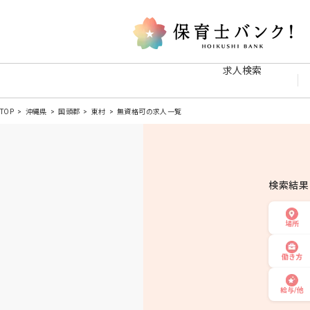
求人検索
TOP
沖縄県
国頭郡
東村
無資格可の求人一覧
検索結
場所
働き方
給与/他