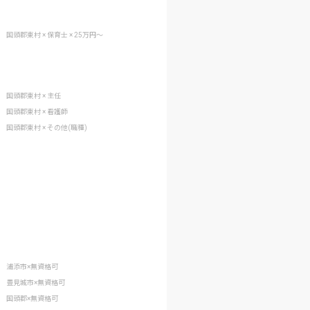
国頭郡東村 × 保育士 × 25万円〜
国頭郡東村 × 主任
国頭郡東村 × 看護師
国頭郡東村 × その他(職種)
浦添市×無資格可
豊見城市×無資格可
国頭郡×無資格可