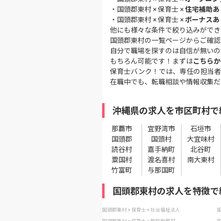
・
国頭郡東村 × 保育士 ×
住宅補助あ
・
国頭郡東村 × 保育士 ×
ボーナスあ
他にも様々な条件で絞り込みができ
国頭郡東村の一覧ページ
からご確認
自分で職場を探すのは自信が無いの
もちろん可能です！まずは
こちらか
保育士バンク！では、専任の担当者
在職中でも、転職相談や情報収集だ
沖縄県の求人を市区町村で
那覇市
宜野湾市
石垣市
国頭郡
国頭村
大宜味村
読谷村
嘉手納町
北谷町
粟国村
渡名喜村
南大東村
竹富町
与那国町
国頭郡東村の求人を特徴で
国頭郡東村 × 保育士 × 社会福祉法人
国