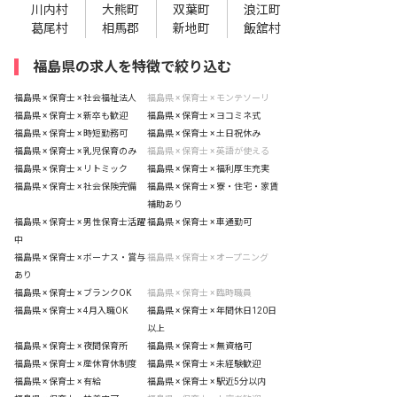
川内村
大熊町
双葉町
浪江町
葛尾村
相馬郡
新地町
飯舘村
福島県の求人を特徴で絞り込む
福島県 × 保育士 × 社会福祉法人
福島県 × 保育士 × モンテソーリ
福島県 × 保育士 × 新卒も歓迎
福島県 × 保育士 × ヨコミネ式
福島県 × 保育士 × 時短勤務可
福島県 × 保育士 × 土日祝休み
福島県 × 保育士 × 乳児保育のみ
福島県 × 保育士 × 英語が使える
福島県 × 保育士 × リトミック
福島県 × 保育士 × 福利厚生充実
福島県 × 保育士 × 社会保険完備
福島県 × 保育士 × 寮・住宅・家賃
補助あり
福島県 × 保育士 × 男性保育士活躍
福島県 × 保育士 × 車通勤可
中
福島県 × 保育士 × ボーナス・賞与
福島県 × 保育士 × オープニング
あり
福島県 × 保育士 × ブランクOK
福島県 × 保育士 × 臨時職員
福島県 × 保育士 × 4月入職OK
福島県 × 保育士 × 年間休日120日
以上
福島県 × 保育士 × 夜間保育所
福島県 × 保育士 × 無資格可
福島県 × 保育士 × 産休育休制度
福島県 × 保育士 × 未経験歓迎
福島県 × 保育士 × 有給
福島県 × 保育士 × 駅近5分以内