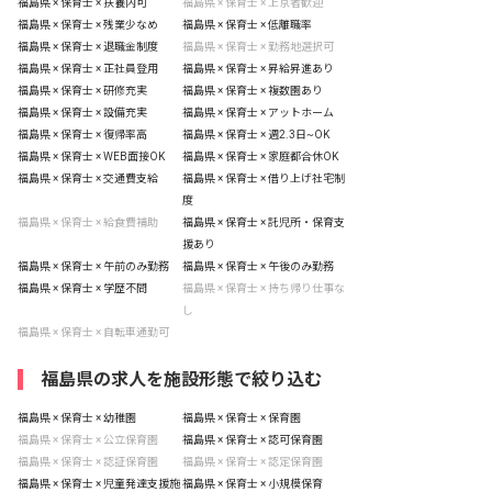
福島県 × 保育士 × 扶養内可
福島県 × 保育士 × 上京者歓迎
福島県 × 保育士 × 残業少なめ
福島県 × 保育士 × 低離職率
福島県 × 保育士 × 退職金制度
福島県 × 保育士 × 勤務地選択可
福島県 × 保育士 × 正社員登用
福島県 × 保育士 × 昇給昇進あり
福島県 × 保育士 × 研修充実
福島県 × 保育士 × 複数園あり
福島県 × 保育士 × 設備充実
福島県 × 保育士 × アットホーム
福島県 × 保育士 × 復帰率高
福島県 × 保育士 × 週2.3日~OK
福島県 × 保育士 × WEB面接OK
福島県 × 保育士 × 家庭都合休OK
福島県 × 保育士 × 交通費支給
福島県 × 保育士 × 借り上げ社宅制
度
福島県 × 保育士 × 給食費補助
福島県 × 保育士 × 託児所・保育支
援あり
福島県 × 保育士 × 午前のみ勤務
福島県 × 保育士 × 午後のみ勤務
福島県 × 保育士 × 学歴不問
福島県 × 保育士 × 持ち帰り仕事な
し
福島県 × 保育士 × 自転車通勤可
福島県の求人を施設形態で絞り込む
福島県 × 保育士 × 幼稚園
福島県 × 保育士 × 保育園
福島県 × 保育士 × 公立保育園
福島県 × 保育士 × 認可保育園
福島県 × 保育士 × 認証保育園
福島県 × 保育士 × 認定保育園
福島県 × 保育士 × 児童発達支援施
福島県 × 保育士 × 小規模保育