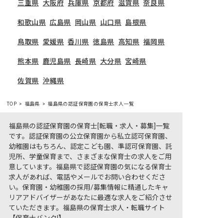
三重県
大阪府
兵庫県
京都府
滋賀県
奈良県
和歌山県
広島県
岡山県
山口県
島根県
鳥取県
愛媛県
香川県
徳島県
高知県
福岡県
熊本県
鹿児島県
長崎県
大分県
宮崎県
佐賀県
沖縄県
TOP
福島県
福島県の認証保育園の保育士求人一覧
福島県の認証保育園の保育士[転職・求人・募集]一覧
です。認証保育園の公立保育園から私立認可保育園、
幼稚園はもちろん、認定こども園、準認可保育園、託
児所、学童保育まで、さまざまな保育士の求人をご用
意しています。福島県で認証保育園の気になる保育士
求人があれば、電話やメールでお問い合わせくださ
い。保育園・幼稚園の採用/募集情報に精通したキャ
リアアドバイザーがあなたに最適な求人をご紹介させ
ていただきます。福島県の保育士求人・転職サイト