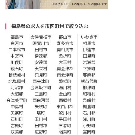
福島県の求人を市区町村で絞り込む
福島市
会津若松市
郡山市
いわき市
白河市
須賀川市
喜多方市
相馬市
二本松市
田村市
南相馬市
伊達市
本宮市
伊達郡
桑折町
国見町
川俣町
安達郡
大玉村
岩瀬郡
鏡石町
天栄村
南会津郡
下郷町
檜枝岐村
只見町
南会津町
耶麻郡
北塩原村
西会津町
磐梯町
猪苗代町
河沼郡
会津坂下町
湯川村
柳津町
大沼郡
三島町
金山町
昭和村
会津美里町
西白河郡
西郷村
泉崎村
中島村
矢吹町
東白川郡
棚倉町
矢祭町
塙町
鮫川村
石川郡
石川町
玉川村
平田村
浅川町
古殿町
田村郡
三春町
小野町
双葉郡
広野町
楢葉町
富岡町