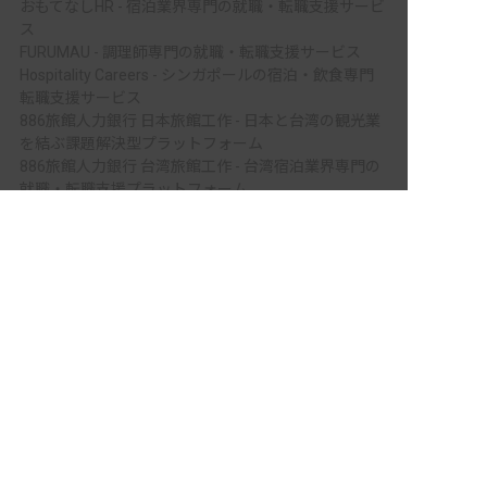
おもてなしHR - 宿泊業界専門の就職・転職支援サービ
ス
FURUMAU - 調理師専門の就職・転職支援サービス
Hospitality Careers - シンガポールの宿泊・飲食専門
転職支援サービス
886旅館人力銀行 日本旅館工作 - 日本と台湾の観光業
を結ぶ課題解決型プラットフォーム
886旅館人力銀行 台湾旅館工作 - 台湾宿泊業界専門の
就職・転職支援プラットフォーム
非公開の求人多数！ 紹介登録はこちら
IT業界の求職者様向けサービス
Tech Bridge Japan - IT企業、成長企業、外国人のため
福島県の求人を紹介してもらう
の転職支援サービス
メニュー
ホーム
会員登録
サービス紹介
サイトマップ
転職お役立ち情報
転職フェスタ
保育士コラム
求人検索
履歴書・職務経歴書作成ツール