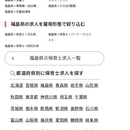
福島県 × 栄養士
福島県 × 調理師
福島県 × 事務職・総合職
福島県 × その他(職種)
福島県 × 児童指導員
福島県の求人を雇用形態で絞り込む
福島県 × 保育士 × 正社員
福島県 × 保育士 × パート・アルバ
イト
福島県 × 保育士 × 契約社員
福島県の保育士求人一覧
都道府県別に保育士求人を探す
北海道
宮城県
福島県
青森県
岩手県
山形県
秋田県
東京都
神奈川県
埼玉県
千葉県
茨城県
栃木県
群馬県
新潟県
長野県
石川県
富山県
山梨県
福井県
愛知県
静岡県
岐阜県