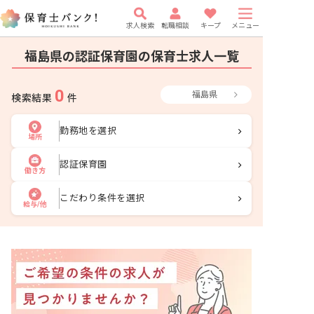
求人検索
転職相談
キープ
メニュー
福島県の認証保育園の保育士求人一覧
0
福島県
検索結果
件
勤務地を選択
場所
認証保育園
働き方
こだわり条件を選択
給与/他