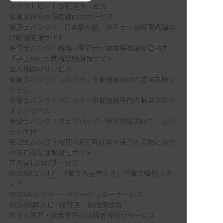
ネクストビートの関連サービス
保育業界の求職者様向けサービス
保育士バンク！ - 日本最大級。保育士・幼稚園教諭向
け転職支援サイト
保育士バンク！新卒 - 保育士・幼稚園教諭を目指す
「学生向け」就職活動情報サイト
法人様向けサービス
保育士バンク！コネクト - 保育施設向けの業務支援シ
ステム
保育士バンク！パレット - 保育施設専門の職員マネジ
メントツール
保育士バンク！ウェブパック - 保育施設向けホームペ
ージ制作
保育士バンク！総研 - 保育園経営や保育の実務に活か
せる有益な情報発信サイト
育児者様向けサービス
KIDSNA STYLE - 「育てるを考える」子育て情報メデ
ィア
KIDSNAシッター - ベビーシッターサービス
KIDSNA園ナビ - 保育園・幼稚園検索
ホテル業界・飲食業界の求職者様向けサービス