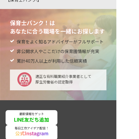
【保育士バンク!】
保育士バンク！は
あなたに合う職場を一緒にお探します
保育をよく知るアドバイザーがフルサポート
非公開求人やここだけの保育園情報が充実
累計40万人以上が利用した信頼実績
適正な有料職業紹介事業者として
厚生労働省の認定取得
最新情報をゲット
LINE友だち追加
毎日工作アイデア配信！