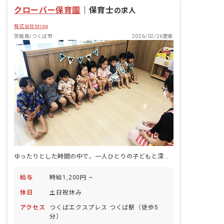
残業少なめ
クローバー保育園
｜
保育士
の求人
株式会社bring
茨城県/つくば市
2026/02/26更新
ゆったりとした時間の中で、一人ひとりの子どもと深く関わる喜びを。
給与
時給1,200円 ~
休日
土日祝休み
アクセス
つくばエクスプレス つくば駅（徒歩5
分）