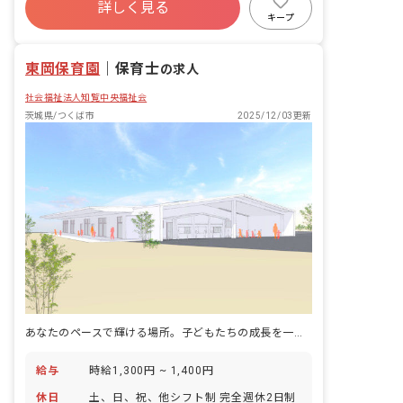
詳しく見る
社会保険完備
有給
福利厚生充実
キープ
退職金制度
残業少なめ
東岡保育園
｜
保育士
の求人
社会福祉法人知覧中央福祉会
茨城県/つくば市
2025/12/03更新
あなたのペースで輝ける場所。子どもたちの成長を一緒に見守りませんか？
給与
時給1,300円 ~ 1,400円
休日
土、日、祝、他シフト制 完全週休2日制