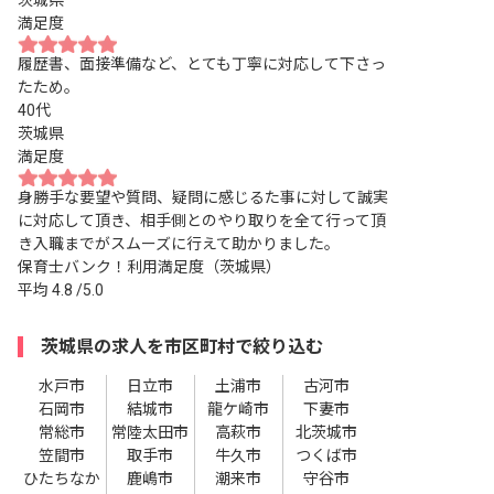
満足度
履歴書、面接準備など、とても丁寧に対応して下さっ
たため。
40代
茨城県
満足度
身勝手な要望や質問、疑問に感じるた事に対して誠実
に対応して頂き、相手側とのやり取りを全て行って頂
き入職までがスムーズに行えて助かりました。
保育士バンク！利用満足度（茨城県）
平均
4.8
/5.0
茨城県の求人を市区町村で絞り込む
水戸市
日立市
土浦市
古河市
石岡市
結城市
龍ケ崎市
下妻市
常総市
常陸太田市
高萩市
北茨城市
笠間市
取手市
牛久市
つくば市
ひたちなか
鹿嶋市
潮来市
守谷市