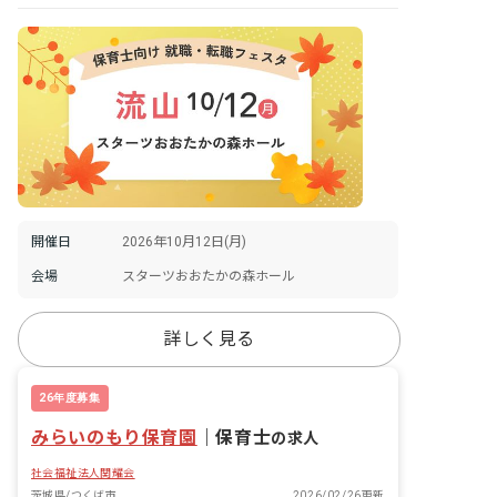
開催日
2026年10月12日(月)
会場
スターツおおたかの森ホール
詳しく見る
26年度募集
みらいのもり保育園
｜
保育士
の求人
社会福祉法人関耀会
茨城県/つくば市
2026/02/26更新