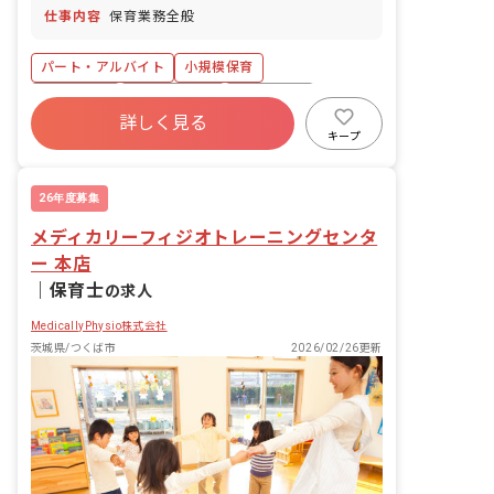
仕事内容
保育業務全般
パート・アルバイト
小規模保育
4月入職OK
社会保険完備
土日祝休み
詳しく見る
有給
福利厚生充実
残業少なめ
キープ
昇給昇進あり
産休育休制度
26年度募集
メディカリーフィジオトレーニングセンタ
ー 本店
｜
保育士
の求人
MedicallyPhysio株式会社
茨城県/つくば市
2026/02/26更新