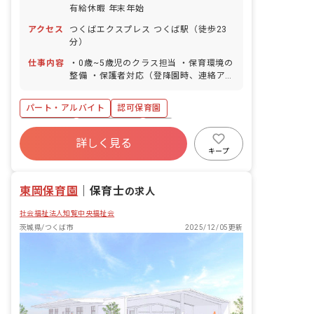
有給休暇 年末年始
アクセス
つくばエクスプレス つくば駅（徒歩23
分）
仕事内容
・0歳~5歳児のクラス担当 ・保育環境の
整備 ・保護者対応（登降園時、連絡アプ
リ使用） ・安全衛生に関する業務（清掃
業務を含む）
パート・アルバイト
認可保育園
4月入職OK
社会保険完備
有給
詳しく見る
福利厚生充実
退職金制度
残業少なめ
キープ
産休育休制度
社会福祉法人
東岡保育園
｜
保育士
の求人
社会福祉法人知覧中央福祉会
茨城県/つくば市
2025/12/05更新