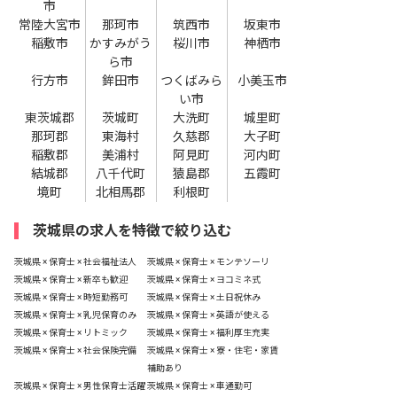
市
常陸大宮市
那珂市
筑西市
坂東市
稲敷市
かすみがう
桜川市
神栖市
ら市
行方市
鉾田市
つくばみら
小美玉市
い市
東茨城郡
茨城町
大洗町
城里町
那珂郡
東海村
久慈郡
大子町
稲敷郡
美浦村
阿見町
河内町
結城郡
八千代町
猿島郡
五霞町
境町
北相馬郡
利根町
茨城県の求人を特徴で絞り込む
茨城県 × 保育士 × 社会福祉法人
茨城県 × 保育士 × モンテソーリ
茨城県 × 保育士 × 新卒も歓迎
茨城県 × 保育士 × ヨコミネ式
茨城県 × 保育士 × 時短勤務可
茨城県 × 保育士 × 土日祝休み
茨城県 × 保育士 × 乳児保育のみ
茨城県 × 保育士 × 英語が使える
茨城県 × 保育士 × リトミック
茨城県 × 保育士 × 福利厚生充実
茨城県 × 保育士 × 社会保険完備
茨城県 × 保育士 × 寮・住宅・家賃
補助あり
茨城県 × 保育士 × 男性保育士活躍
茨城県 × 保育士 × 車通勤可