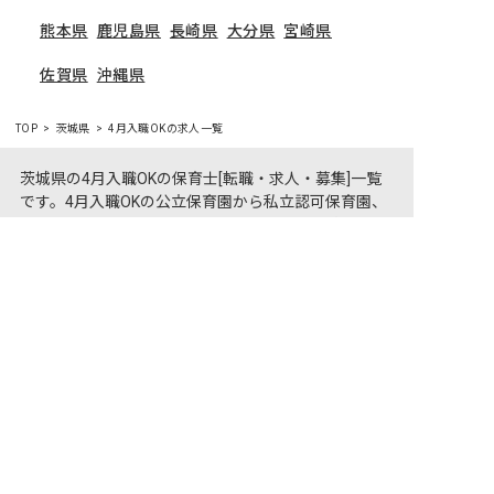
熊本県
鹿児島県
長崎県
大分県
宮崎県
佐賀県
沖縄県
TOP
茨城県
4月入職OKの求人一覧
茨城県の4月入職OKの保育士[転職・求人・募集]一覧
です。4月入職OKの公立保育園から私立認可保育園、
幼稚園はもちろん、認定こども園、準認可保育園、託
非公開の求人多数！ 紹介登録はこちら
児所、学童保育まで、さまざまな保育士の求人をご用
茨城県の求人を紹介してもらう
意しています。茨城県で4月入職OKの気になる保育士
求人があれば、電話やメールでお問い合わせくださ
い。保育園・幼稚園の採用/募集情報に精通したキャ
リアアドバイザーがあなたに最適な求人をご紹介させ
ていただきます。茨城県の保育士求人・転職サイト
【保育士バンク!】
保育士バンク！は