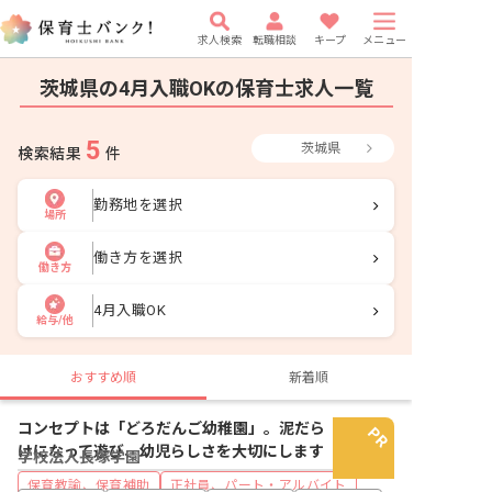
求人検索
転職相談
キープ
メニュー
茨城県の4月入職OKの保育士求人一覧
5
茨城県
検索結果
件
勤務地を選択
場所
働き方を選択
働き方
4月入職OK
給与/他
おすすめ順
新着順
コンセプトは「どろだんご幼稚園」。泥だら
けになって遊び、幼児らしさを大切にします
学校法人長塚学園
保育教諭、保育補助
正社員、パート・アルバイト