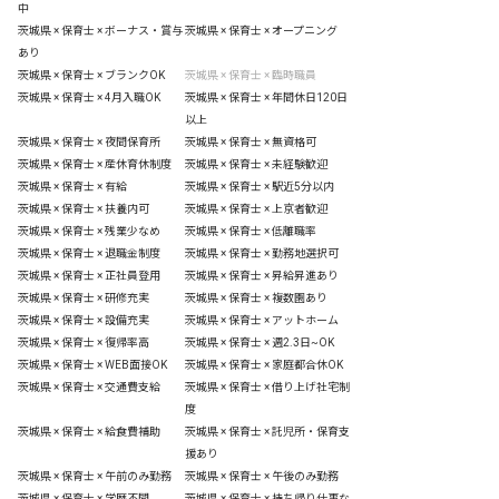
中
茨城県 × 保育士 × ボーナス・賞与
茨城県 × 保育士 × オープニング
あり
茨城県 × 保育士 × ブランクOK
茨城県 × 保育士 × 臨時職員
茨城県 × 保育士 × 4月入職OK
茨城県 × 保育士 × 年間休日120日
以上
茨城県 × 保育士 × 夜間保育所
茨城県 × 保育士 × 無資格可
茨城県 × 保育士 × 産休育休制度
茨城県 × 保育士 × 未経験歓迎
茨城県 × 保育士 × 有給
茨城県 × 保育士 × 駅近5分以内
茨城県 × 保育士 × 扶養内可
茨城県 × 保育士 × 上京者歓迎
茨城県 × 保育士 × 残業少なめ
茨城県 × 保育士 × 低離職率
茨城県 × 保育士 × 退職金制度
茨城県 × 保育士 × 勤務地選択可
茨城県 × 保育士 × 正社員登用
茨城県 × 保育士 × 昇給昇進あり
茨城県 × 保育士 × 研修充実
茨城県 × 保育士 × 複数園あり
茨城県 × 保育士 × 設備充実
茨城県 × 保育士 × アットホーム
茨城県 × 保育士 × 復帰率高
茨城県 × 保育士 × 週2.3日~OK
茨城県 × 保育士 × WEB面接OK
茨城県 × 保育士 × 家庭都合休OK
茨城県 × 保育士 × 交通費支給
茨城県 × 保育士 × 借り上げ社宅制
度
茨城県 × 保育士 × 給食費補助
茨城県 × 保育士 × 託児所・保育支
援あり
茨城県 × 保育士 × 午前のみ勤務
茨城県 × 保育士 × 午後のみ勤務
茨城県 × 保育士 × 学歴不問
茨城県 × 保育士 × 持ち帰り仕事な