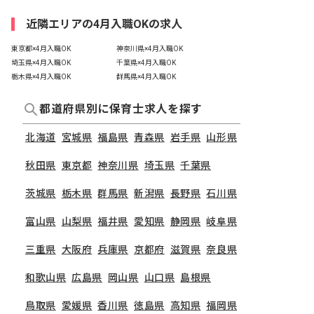
近隣エリアの4月入職OKの求人
東京都×4月入職OK
神奈川県×4月入職OK
埼玉県×4月入職OK
千葉県×4月入職OK
栃木県×4月入職OK
群馬県×4月入職OK
都道府県別に保育士求人を探す
北海道
宮城県
福島県
青森県
岩手県
山形県
秋田県
東京都
神奈川県
埼玉県
千葉県
茨城県
栃木県
群馬県
新潟県
長野県
石川県
富山県
山梨県
福井県
愛知県
静岡県
岐阜県
三重県
大阪府
兵庫県
京都府
滋賀県
奈良県
和歌山県
広島県
岡山県
山口県
島根県
鳥取県
愛媛県
香川県
徳島県
高知県
福岡県