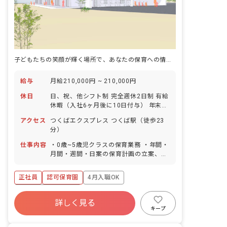
子どもたちの笑顔が輝く場所で、あなたの保育への情熱を咲かせませんか？新しい一歩を応援します。
給与
月給210,000円 ~ 210,000円
休日
日、祝、他シフト制 完全週休2日制 有給
休暇（入社6ヶ月後に10日付与） 年末年
始 ※年間休日120日
アクセス
つくばエクスプレス つくば駅（徒歩23
分）
仕事内容
・0歳~5歳児クラスの保育業務 ・年間・
月間・週間・日案の保育計画の立案、実
施、評価、改善 ・保育環境の整備 ・保
護者対応（登降園時の対応、連絡アプリ
正社員
認可保育園
4月入職OK
を通じた情報共有など） ・園内の安全衛
生管理業務（清掃業務を含む）
ボーナス・賞与あり
詳しく見る
寮・住宅・家賃補助あり
社会保険完備
キープ
有給
福利厚生充実
退職金制度