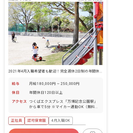
2021年4月入職希望者も歓迎！完全週休2日制の年間休日122日
給与
月給180,000円 ~ 250,000円
休日
年間休日120日以上
アクセス
つくばエクスプレス「万博記念公園駅」
から車で5分 ※マイカー通勤OK（無料駐
車場完備） ・土浦学園線（エキスポ大通
り）沿い、つくば秀英高校のすぐ近くに
正社員
認可保育園
4月入職OK
あります。
ボーナス・賞与あり
年間休日120日以上