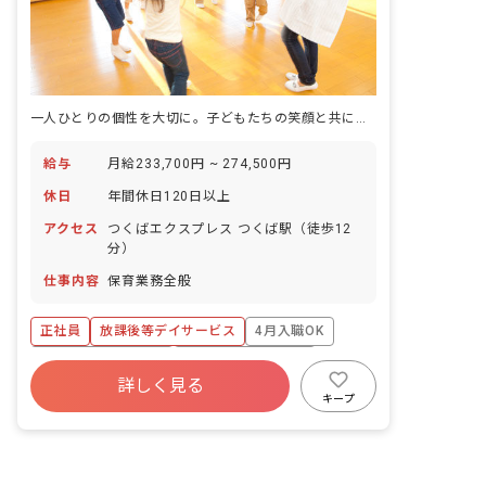
一人ひとりの個性を大切に。子どもたちの笑顔と共に成長できる喜びを感じませんか？
給与
月給233,700円 ~ 274,500円
休日
年間休日120日以上
アクセス
つくばエクスプレス つくば駅（徒歩12
分）
仕事内容
保育業務全般
正社員
放課後等デイサービス
4月入職OK
ボーナス・賞与あり
年間休日120日以上
詳しく見る
寮・住宅・家賃補助あり
社会保険完備
キープ
退職金制度
残業少なめ
昇給昇進あり