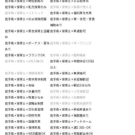
岩手県 × 保育士 × 時短勤務可
岩手県 × 保育士 × 土日祝休み
岩手県 × 保育士 × 乳児保育のみ
岩手県 × 保育士 × 英語が使える
岩手県 × 保育士 × リトミック
岩手県 × 保育士 × 福利厚生充実
岩手県 × 保育士 × 社会保険完備
岩手県 × 保育士 × 寮・住宅・家賃
補助あり
岩手県 × 保育士 × 男性保育士活躍
岩手県 × 保育士 × 車通勤可
中
岩手県 × 保育士 × ボーナス・賞与
岩手県 × 保育士 × オープニング
あり
岩手県 × 保育士 × ブランクOK
岩手県 × 保育士 × 臨時職員
岩手県 × 保育士 × 4月入職OK
岩手県 × 保育士 × 年間休日120日
以上
岩手県 × 保育士 × 夜間保育所
岩手県 × 保育士 × 無資格可
岩手県 × 保育士 × 産休育休制度
岩手県 × 保育士 × 未経験歓迎
岩手県 × 保育士 × 有給
岩手県 × 保育士 × 駅近5分以内
岩手県 × 保育士 × 扶養内可
岩手県 × 保育士 × 上京者歓迎
岩手県 × 保育士 × 残業少なめ
岩手県 × 保育士 × 低離職率
岩手県 × 保育士 × 退職金制度
岩手県 × 保育士 × 勤務地選択可
岩手県 × 保育士 × 正社員登用
岩手県 × 保育士 × 昇給昇進あり
岩手県 × 保育士 × 研修充実
岩手県 × 保育士 × 複数園あり
岩手県 × 保育士 × 設備充実
岩手県 × 保育士 × アットホーム
岩手県 × 保育士 × 復帰率高
岩手県 × 保育士 × 週2.3日~OK
岩手県 × 保育士 × WEB面接OK
岩手県 × 保育士 × 家庭都合休OK