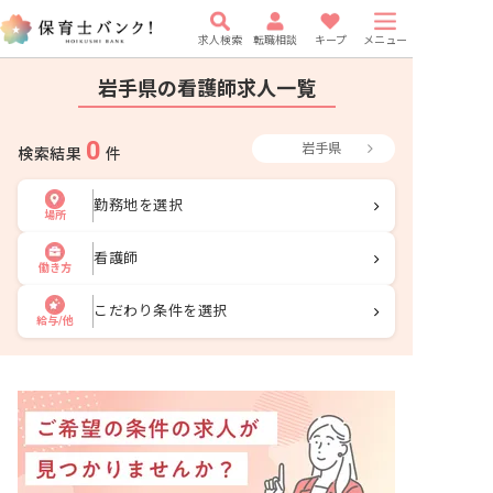
求人検索
転職相談
キープ
メニュー
岩手県の看護師求人一覧
0
岩手県
検索結果
件
勤務地を選択
場所
看護師
働き方
こだわり条件を選択
給与/他