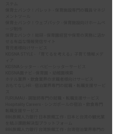
ステム
保育士バンク！パレット - 保育施設専門の職員マネジ
メントツール
保育士バンク！ウェブパック - 保育施設向けホームペ
ージ制作
保育士バンク！総研 - 保育園経営や保育の実務に活か
せる有益な情報発信サイト
育児者様向けサービス
KIDSNA STYLE - 「育てるを考える」子育て情報メデ
ィア
KIDSNAシッター - ベビーシッターサービス
KIDSNA園ナビ - 保育園・幼稚園検索
ホテル業界・飲食業界の求職者様向けサービス
おもてなしHR - 宿泊業界専門の就職・転職支援サービ
ス
FURUMAU - 調理師専門の就職・転職支援サービス
Hospitality Careers - シンガポールの宿泊・飲食専門
転職支援サービス
886旅館人力銀行 日本旅館工作 - 日本と台湾の観光業
を結ぶ課題解決型プラットフォーム
886旅館人力銀行 台湾旅館工作 - 台湾宿泊業界専門の