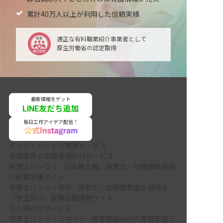
累計40万人以上が利用した信頼実績
適正な有料職業紹介事業者として
厚生労働省の認定取得
最新情報をゲット
LINE友だち追加
毎日工作アイデア配信！
ネクストビートの関連サービス
保育業界の求職者様向けサービス
保育士バンク！ - 日本最大級。保育士・幼稚園教諭向
け転職支援サイト
保育士バンク！新卒 - 保育士・幼稚園教諭を目指す
「学生向け」就職活動情報サイト
法人様向けサービス
保育士バンク！コネクト - 保育施設向けの業務支援シ