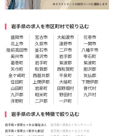
岩手県の求人を市区町村で絞り込む
盛岡市
宮古市
大船渡市
花巻市
北上市
久慈市
遠野市
一関市
陸前高田市
釜石市
二戸市
八幡平市
奥州市
滝沢市
岩手郡
雫石町
葛巻町
岩手町
紫波郡
紫波町
矢巾町
和賀郡
西和賀町
胆沢郡
金ケ崎町
西磐井郡
平泉町
気仙郡
住田町
上閉伊郡
大槌町
下閉伊郡
山田町
岩泉町
田野畑村
普代村
九戸郡
軽米町
野田村
九戸村
洋野町
二戸郡
一戸町
岩手県の求人を特徴で絞り込む
岩手県 × 保育士 × 社会福祉法人
岩手県 × 保育士 × モンテソーリ
岩手県 × 保育士 × 新卒も歓迎
岩手県 × 保育士 × ヨコミネ式