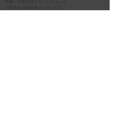
就職・転職支援プラットフォーム
IT業界の求職者様向けサービス
非公開の求人多数！ 紹介登録はこちら
Tech Bridge Japan - IT企業、成長企業、外国人のため
の転職支援サービス
岩手県の求人を紹介してもらう
メニュー
ホーム
会員登録
サービス紹介
サイトマップ
転職お役立ち情報
転職フェスタ
保育士コラム
求人検索
履歴書・職務経歴書作成ツール
退会手続き
公式アプリ
iPhoneアプリ
Androidアプリ
公式コミュニティ
X（旧Twitter）
Facebook
LINE