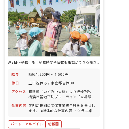
週3日～勤務可能！勤務時間や日数も相談ができる働きやすい職場環境です。
給与
時給1,250円 ~ 1,500円
休日
土日祝休み / 家庭都合休OK
アクセス
相鉄線「いずみ中央駅」より徒歩7分、
横浜市営地下鉄ブルーライン「立場駅」
より徒歩8分 ■バイク・自転車通勤
仕事内容
英明幼稚園にて保育業務全般をお任せし
OK（無料駐輪場あり）、車通勤は応相
ます。 ■具体的な仕事内容 ・クラス補助
談（無料駐車場あり）
全般：担任の支援、排泄の補助、給食の
配膳 ・預かり保育業務全般：おやつの配
パート・アルバイト
幼稚園
膳、遊びの見守り、排泄の補助 ・保護者