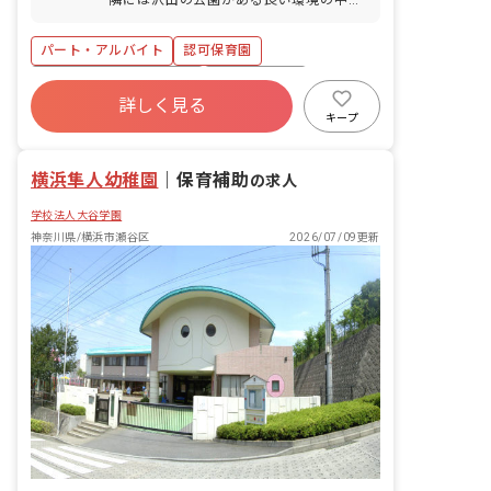
保育園があります。地上園庭と屋上園庭
があり、地上園庭は大型遊具で遊んだり
パート・アルバイト
認可保育園
泥んこや砂遊び、屋上ではプール遊びや
乳児も遊べる滑り台が設置されていま
寮・住宅・家賃補助あり
社会保険完備
す。 一人ひとりの個性を尊重し、子ども
詳しく見る
有給
退職金制度
残業少なめ
の自主性、主体性を大切にしています。
キープ
晴れた日には、散歩に出かけ、たくさん
昇給昇進あり
社会福祉法人
車通勤可
の自然の中で五感を使い、豊かな感性を
横浜隼人幼稚園
養います。また、集団だからこそ楽しめ
｜
保育補助
の求人
る遊び、季節ならではの遊びなど、様々
学校法人大谷学園
な活動を経験させながら、子どもたちの
心身の成長を育みます。室内、子どもの
神奈川県/横浜市瀬谷区
2026/07/09更新
手...