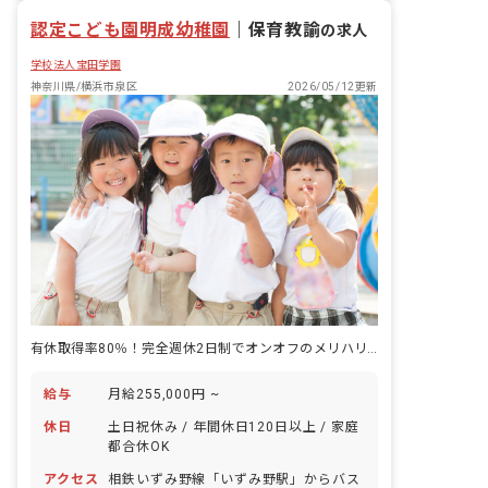
退職金制度
認定こども園明成幼稚園
｜
保育教諭
の求人
学校法人宝田学園
神奈川県/横浜市泉区
2026/05/12更新
有休取得率80％！完全週休2日制でオンオフのメリハリつけて働けます。
給与
月給255,000円 ~
休日
土日祝休み / 年間休日120日以上 / 家庭
都合休OK
アクセス
相鉄いずみ野線「いずみ野駅」からバス