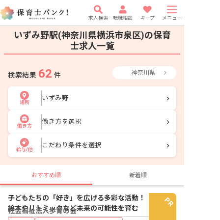
求人検索
転職相談
キープ
メニュー
いずみ野駅(神奈川県横浜市泉区)の保育
士求人一覧
62
神奈川県
検索結果
件
いずみ野
場所
働き方を選択
働き方
こだわり条件を選択
給与/他
おすすめ順
新着順
子どもたちの「好き」を広げる多彩な活動！
絵本やリトミックなど未来の可能性を育む
社会福祉法人歩育の会