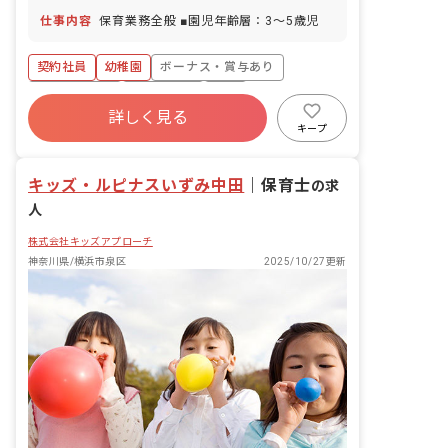
仕事内容
保育業務全般 ■園児年齢層：3～5歳児
契約社員
幼稚園
ボーナス・賞与あり
社会保険完備
土日祝休み
有給
詳しく見る
福利厚生充実
残業少なめ
産休育休制度
キープ
正社員登用
キッズ・ルピナスいずみ中田
｜
保育士
の求
人
株式会社キッズアプローチ
神奈川県/横浜市泉区
2025/10/27更新