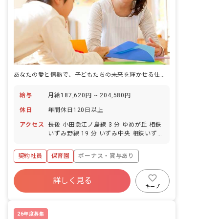
あなたの愛と情熱で、子どもたちの未来を輝かせる仕事をしませんか
給与
月給187,620円 ~ 204,580円
休日
年間休日120日以上
アクセス
長後 小田急江ノ島線 3 分 ゆめが丘 相鉄
いずみ野線 19 分 いずみ中央 相鉄いずみ
野線 22 分 下飯田 横浜市営地下鉄ブルー
ライン 22 分 湘南台 相鉄いずみ野線 23
契約社員
保育園
ボーナス・賞与あり
分
年間休日120日以上
社会保険完備
詳しく見る
退職金制度
残業少なめ
車通勤可
キープ
正社員登用
未経験歓迎
26年度募集