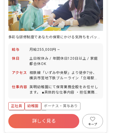
多彩な研修制度であなたの保育にかける気持ちをバックアップします！
給与
月給255,000円 ~
休日
土日祝休み / 年間休日120日以上 / 家庭
都合休OK
アクセス
相鉄線「いずみ中央駅」より徒歩7分、
横浜市営地下鉄ブルーライン「立場駅」
より徒歩8分 ■バイク・自転車通勤
仕事内容
英明幼稚園にて保育業務全般をお任せし
OK（無料駐輪場あり）、車通勤は応相
ます。 ■具体的な仕事内容 ・担任業務全
談（無料駐車場あり）
般 ・園バス乗務
正社員
幼稚園
ボーナス・賞与あり
年間休日120日以上
詳しく見る
寮・住宅・家賃補助あり
社会保険完備
キープ
土日祝休み
有給
福利厚生充実