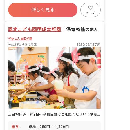
への園児引き渡し
寮・住宅・家賃補助あり
社会保険完備
詳しく見る
土日祝休み
有給
福利厚生充実
キープ
退職金制度
残業少なめ
産休育休制度
認定こども園明成幼稚園
｜
保育教諭
の求人
学校法人宝田学園
神奈川県/横浜市泉区
2026/05/12更新
土日祝休み、週3日～勤務日数はご相談ください！扶養内や時間固定勤務も可
給与
時給1,250円 ~ 1,500円