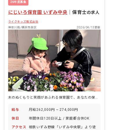
26年度募集
にじいろ保育園 いずみ中央
｜
保育士
の求人
ライクキッズ株式会社
神奈川県/横浜市泉区
2026/04/13更新
木のぬくもりと笑顔があふれる保育園で、あなたの保育士デビューを応援！
給与
月給262,000円 ~ 274,000円
休日
年間休日120日以上 / 家庭都合休OK
アクセス
相鉄いずみ野線「いずみ中央駅」より徒