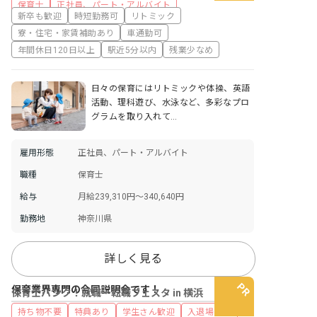
保育士
正社員、パート・アルバイト
新卒も歓迎
時短勤務可
リトミック
寮・住宅・家賃補助あり
車通勤可
年間休日120日以上
駅近5分以内
残業少なめ
日々の保育にはリトミックや体操、英語
活動、理科遊び、水泳など、多彩なプロ
グラムを取り入れて…
雇用形態
正社員、パート・アルバイト
職種
保育士
給与
月給239,310円～340,640円
勤務地
神奈川県
詳しく見る
保育業界専門の合同説明会です！
保育士バンク！就職・転職フェスタ in 横浜
持ち物不要
特典あり
学生さん歓迎
入退場自由