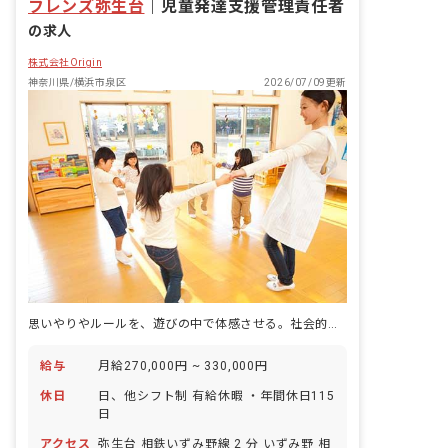
フレンズ弥生台
｜
児童発達支援管理責任者
の求人
株式会社Origin
神奈川県/横浜市泉区
2026/07/09更新
思いやりやルールを、遊びの中で体感させる。社会的自立という目標へ、一緒に歩む療育です。
給与
月給270,000円 ~ 330,000円
休日
日、他シフト制 有給休暇 ・年間休日115
日
アクセス
弥生台 相鉄いずみ野線 2 分 いずみ野 相