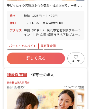
子どもたちの笑顔あふれる御霊神社幼児園で、一緒に成長できる仲間を待っています
給与
時給1,225円 ~ 1,400円
休日
土、日、祝、完全週休2日制
アクセス
中田（神奈川） 横浜市営地下鉄ブルーラ
イン 11 分 立場 横浜市営地下鉄ブルーラ
イン 13 分 弥生台 相鉄いずみ野線 15 分
踊場 横浜市営地下鉄ブルーライン 21 分
パート・アルバイト
認可保育園
いずみ野 相鉄いずみ野線 22 分
残業少なめ
車通勤可
正社員登用
詳しく見る
未経験歓迎
新卒も歓迎
ブランクOK
キープ
扶養内可
交通費支給
神愛保育園
｜
保育士
の求人
社会福祉法人紫苑会
神奈川県/藤沢市
2026/02/26更新