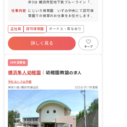
歩3分 横浜市営地下鉄ブルーライン「立
場駅」より神奈川中央交通バス「泉区総
仕事内容
にじいろ保育園 いずみ中央にて認可保
合庁舎前」下車徒歩2分
育園での保育のお仕事をお任せします。
■具体的な仕事内容 ”暖かい空間「いえ」
が人を育てる”を合言葉に、主体性をは
正社員
認可保育園
ボーナス・賞与あり
ぐくむコーナー保育などを取り入れた、
こどもたち一人ひとりに寄り添う保育を
年間休日120日以上
行っています。風通しの良い職場で、あ
詳しく見る
寮・住宅・家賃補助あり
社会保険完備
なたのいままでの経験を反映してより良
キープ
い保育をしたい方にピッタリなお仕事で
有給
福利厚生充実
退職金制度
す！
残業少なめ
26年度募集
横浜隼人幼稚園
｜
幼稚園教諭
の求人
学校法人大谷学園
神奈川県/横浜市瀬谷区
2026/07/09更新