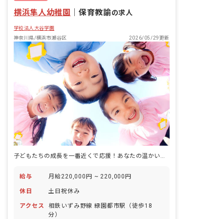
横浜隼人幼稚園
｜
保育教諭
の求人
学校法人大谷学園
神奈川県/横浜市瀬谷区
2026/05/29更新
子どもたちの成長を一番近くで応援！あなたの温かい心が輝く場所がここにあります。
給与
月給220,000円 ~ 220,000円
休日
土日祝休み
アクセス
相鉄いずみ野線 緑園都市駅（徒歩18
分）