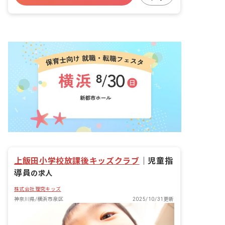
残業少なめ
昇給昇進あり
産休育休制度
上飯田小学校放課後キッズクラブ
｜
児童指
導員
の求人
株式会社理究キッズ
神奈川県/横浜市泉区
2025/10/31更新