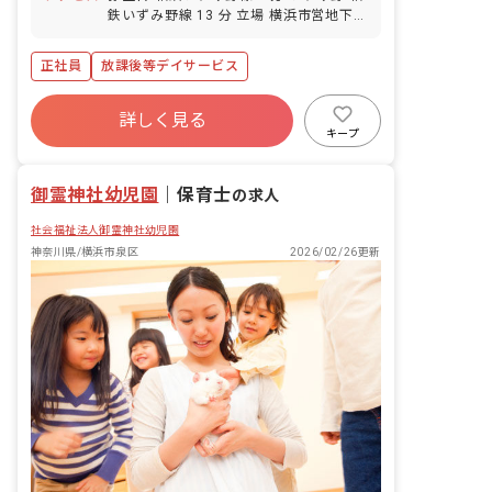
鉄いずみ野線 13 分 立場 横浜市営地下鉄
ブルーライン 20 分 緑園都市 相鉄いずみ
野線 23 分 中田（神奈川） 横浜市営地下
正社員
放課後等デイサービス
鉄ブルーライン 24 分
詳しく見る
キープ
御霊神社幼児園
｜
保育士
の求人
社会福祉法人御霊神社幼児園
神奈川県/横浜市泉区
2026/02/26更新