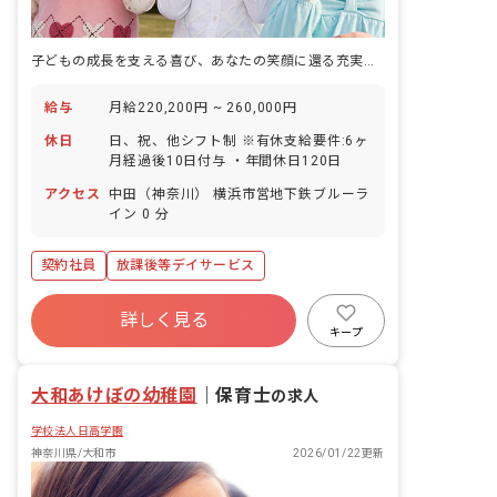
子どもの成長を支える喜び、あなたの笑顔に還る充実の待遇
給与
月給220,200円 ~ 260,000円
休日
日、祝、他シフト制 ※有休支給要件:6ヶ
月経過後10日付与 ・年間休日120日
アクセス
中田（神奈川） 横浜市営地下鉄ブルーラ
イン 0 分
契約社員
放課後等デイサービス
詳しく見る
キープ
大和あけぼの幼稚園
｜
保育士
の求人
学校法人日高学園
神奈川県/大和市
2026/01/22更新