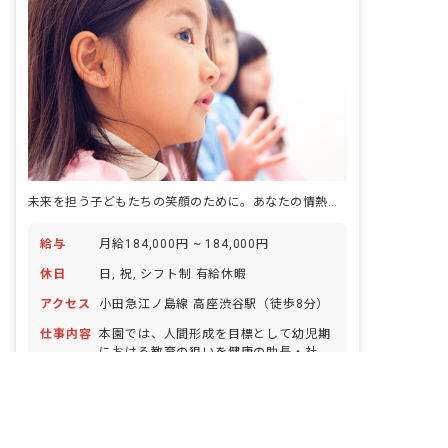
未来を担う子どもたちの笑顔のために。あなたの情熱をここで咲かせませんか？
給与
月給184,000円 ~ 184,000円
休日
日, 祝, シフト制 有給休暇
アクセス
小田急江ノ島線 高座渋谷駅（徒歩8分）
仕事内容
本園では、人間形成を目標として幼児期
における教育の狙いを健康の助長・社会
非公開の求人多数！ 紹介登録はこちら
性の助長・人間性の助長 ・個性の尊重に
あると考え、その心と体を育てることに
神奈川県の求人を紹介してもらう
正社員
幼稚園
努めています。 ひとりひとりの個性を尊
重し、その能力を伸ばしていく。 健康で
明るくのびのびと生活する。 基本的な生
詳しく見る