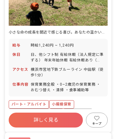
小さな命の成長を間近で感じる喜び。あなたの温かい手が未来を育みます。
給与
時給1,240円 ~ 1,240円
休日
日、他シフト制 有給休暇（法人規定に準
ずる） 年末年始休暇 有給休暇あり（勤
務時間数による）
アクセス
横浜市営地下鉄ブルーライン 中田駅（徒
歩1分）
仕事内容
保育業務全般 ・0~2歳児の保育業務 ・
おむつ替え ・清掃 ・食事補助等
パート・アルバイト
小規模保育
ボーナス・賞与あり
有給
乳児保育のみ
詳しく見る
駅近5分以内
複数園あり
ブランクOK
キープ
扶養内可