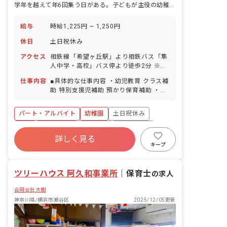
学年を越えて年6回集う日がある。子どもが主役の幼稚園で、育ちの節目に立ち会えます。
給与
時給1,225円 ~ 1,250円
休日
土日祝休み
アクセス
相鉄線「希望ヶ丘駅」より相鉄バス「隼
人中学・高校」バス停より徒歩2分 ※マ
イカー・バイク・自転車通勤OK ◆住宅
仕事内容
■具体的な仕事内容 ・幼児教育 クラス補
街の中にある幼稚園ですので、帰宅時間
助 特別支援児補助 預かり保育補助 ・幼
でも人通りが多くて安心です。
稚園バス添乗 ■保育理念（保育への想
い・大切にしていることなど） 「必要で
パート・アルバイト
幼稚園
土日祝休み
信頼される人となる」という大谷学園の
校訓のもと、幼児期における教育は生涯
有給
残業少なめ
車通勤可
未経験歓迎
にわたる人格形成の基礎を養う大切なも
詳しく見る
新卒も歓迎
駅近5分以内
アットホーム
のであり、この時期の豊かな経験は将来
キープ
の目指す人物像へとつながっていくと考
えています。
ツリーハウス 阿久和事業所
｜
保育士
の求人
合同会社大樹
神奈川県/横浜市瀬谷区
2025/12/05更新