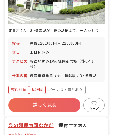
定員219名、3～5歳児が主役の幼稚園で、一人ひとりの挑戦に寄り添う日々です。
給与
月給220,000円 ~ 220,000円
休日
土日祝休み
アクセス
相鉄いずみ野線 緑園都市駅（徒歩18
分）
仕事内容
保育業務全般 ■園児年齢層：3～5歳児
契約社員
幼稚園
ボーナス・賞与あり
社会保険完備
土日祝休み
有給
詳しく見る
福利厚生充実
残業少なめ
昇給昇進あり
キープ
産休育休制度
泉の郷保育園なかだ
｜
保育士
の求人