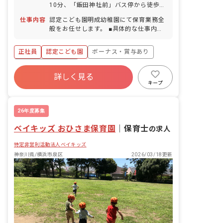
10分、「飯田神社前」バス停から徒歩1
分 ■マイカー・バイク・自転車通勤
仕事内容
認定こども園明成幼稚園にて保育業務全
OK（無料駐車場・無料駐輪場あり）
般をお任せします。 ■具体的な仕事内容
・担任業務全般（乳児または幼児） ・園
バス乗務（幼児担当のみ）
正社員
認定こども園
ボーナス・賞与あり
年間休日120日以上
詳しく見る
寮・住宅・家賃補助あり
社会保険完備
キープ
土日祝休み
有給
福利厚生充実
退職金制度
26年度募集
ベイキッズ おひさま保育園
｜
保育士
の求人
特定非営利活動法人ベイキッズ
神奈川県/横浜市泉区
2026/03/18更新