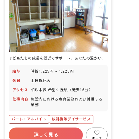
子どもたちの成長を間近でサポート。あなたの温かい心で、未来を育むお仕事です。
給与
時給1,225円 ~ 1,225円
休日
土日祝休み
アクセス
相鉄本線 希望ケ丘駅（徒歩16分）
仕事内容
施設内における療育業務および付帯する
業務
パート・アルバイト
放課後等デイサービス
ボーナス・賞与あり
社会保険完備
詳しく見る
土日祝休み
有給
福利厚生充実
キープ