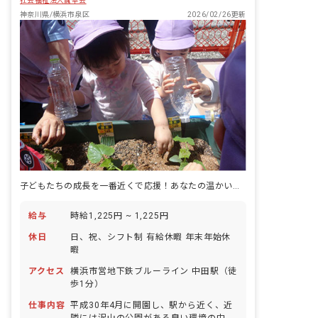
社会福祉法人誠幸会
神奈川県/横浜市泉区
2026/02/26更新
子どもたちの成長を一番近くで応援！あなたの温かい心が輝く場所がここに
給与
時給1,225円 ~ 1,225円
休日
日、祝、シフト制 有給休暇 年末年始休
暇
アクセス
横浜市営地下鉄ブルーライン 中田駅（徒
歩1分）
仕事内容
平成30年4月に開園し、駅から近く、近
隣には沢山の公園がある良い環境の中に