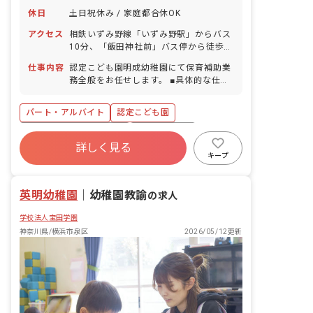
休日
土日祝休み / 家庭都合休OK
アクセス
相鉄いずみ野線「いずみ野駅」からバス
10分、「飯田神社前」バス停から徒歩1
分 ■マイカー・バイク・自転車通勤
仕事内容
認定こども園明成幼稚園にて保育補助業
OK（無料駐車場・無料駐輪場あり）
務全般をお任せします。 ■具体的な仕事
内容 ・クラス補助全般：担任の支援、排
泄の補助、給食の配膳 ・預かり保育業務
パート・アルバイト
認定こども園
全般：おやつの配膳、遊びの見守り、排
泄の補助、保護者への園児引き渡し
寮・住宅・家賃補助あり
社会保険完備
詳しく見る
土日祝休み
有給
福利厚生充実
キープ
退職金制度
残業少なめ
産休育休制度
英明幼稚園
｜
幼稚園教諭
の求人
学校法人宝田学園
神奈川県/横浜市泉区
2026/05/12更新