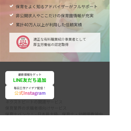
保育をよく知るアドバイザーがフルサポート
非公開求人やここだけの保育園情報が充実
累計40万人以上が利用した信頼実績
適正な有料職業紹介事業者として
厚生労働省の認定取得
最新情報をゲット
LINE友だち追加
毎日工作アイデア配信！
ネクストビートの関連サービス
保育業界の求職者様向けサービス
保育士バンク！ - 日本最大級。保育士・幼稚園教諭向
非公開の求人多数！ 紹介登録はこちら
け転職支援サイト
保育士バンク！新卒 - 保育士・幼稚園教諭を目指す
小田原市の求人を紹介してもらう