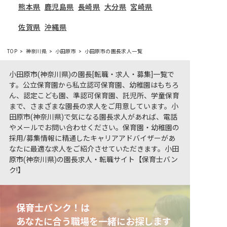
熊本県
鹿児島県
長崎県
大分県
宮崎県
佐賀県
沖縄県
TOP
神奈川県
小田原市
小田原市の園長求人一覧
小田原市(神奈川県)の園長[転職・求人・募集]一覧で
す。公立保育園から私立認可保育園、幼稚園はもちろ
ん、認定こども園、準認可保育園、託児所、学童保育
まで、さまざまな園長の求人をご用意しています。小
田原市(神奈川県)で気になる園長求人があれば、電話
やメールでお問い合わせください。保育園・幼稚園の
採用/募集情報に精通したキャリアアドバイザーがあ
なたに最適な求人をご紹介させていただきます。小田
原市(神奈川県)の園長求人・転職サイト【保育士バン
ク!】
保育士バンク！は
あなたに合う職場を一緒にお探します