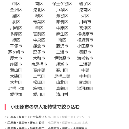
中区
南区
保土ケ谷区
磯子区
金沢区
港北区
戸塚区
港南区
旭区
緑区
瀬谷区
栄区
泉区
青葉区
都筑区
川崎市
川崎区
幸区
中原区
高津区
多摩区
宮前区
麻生区
相模原市
緑区
中央区
南区
横須賀市
平塚市
鎌倉市
藤沢市
小田原市
茅ヶ崎市
逗子市
三浦市
秦野市
厚木市
大和市
伊勢原市
海老名市
座間市
南足柄市
綾瀬市
三浦郡
葉山町
高座郡
寒川町
中郡
大磯町
二宮町
足柄上郡
中井町
大井町
松田町
山北町
開成町
足柄下郡
箱根町
真鶴町
湯河原町
愛甲郡
愛川町
清川村
小田原市の求人を特徴で絞り込む
小田原市 × 保育士 × 社会福祉法人
小田原市 × 保育士 × モンテソーリ
小田原市 × 保育士 × 新卒も歓迎
小田原市 × 保育士 × ヨコミネ式
小田原市 × 保育士 × 時短勤務可
小田原市 × 保育士 × 土日祝休み