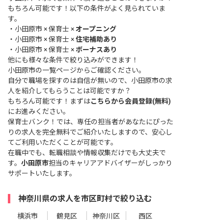
もちろん可能です！以下の条件がよく見られていま
す。
・
小田原市 × 保育士 ×
オープニング
・
小田原市 × 保育士 ×
住宅補助あり
・
小田原市 × 保育士 ×
ボーナスあり
他にも様々な条件で絞り込みができます！
小田原市の一覧ページ
からご確認ください。
自分で職場を探すのは自信が無いので、小田原市の求
人を紹介してもらうことは可能ですか？
もちろん可能です！まずは
こちらから会員登録(無料)
にお進みください。
保育士バンク！では、専任の担当者があなたにぴった
りの求人を完全無料でご紹介いたしますので、安心し
てご利用いただくことが可能です。
在職中でも、転職相談や情報収集だけでも大丈夫で
す。
小田原市
担当のキャリアアドバイザーがしっかり
サポートいたします。
神奈川県の求人を市区町村で絞り込む
横浜市
鶴見区
神奈川区
西区