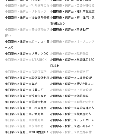
小田原市 × 保育士 × 乳児保育のみ
小田原市 × 保育士 × 英語が使える
小田原市 × 保育士 × リトミック
小田原市 × 保育士 × 福利厚生充実
小田原市 × 保育士 × 社会保険完備
小田原市 × 保育士 × 寮・住宅・家
賃補助あり
小田原市 × 保育士 × 男性保育士活
小田原市 × 保育士 × 車通勤可
躍中
小田原市 × 保育士 × ボーナス・賞
小田原市 × 保育士 × オープニング
与あり
小田原市 × 保育士 × ブランクOK
小田原市 × 保育士 × 臨時職員
小田原市 × 保育士 × 4月入職OK
小田原市 × 保育士 × 年間休日120
日以上
小田原市 × 保育士 × 夜間保育所
小田原市 × 保育士 × 無資格可
小田原市 × 保育士 × 産休育休制度
小田原市 × 保育士 × 未経験歓迎
小田原市 × 保育士 × 有給
小田原市 × 保育士 × 駅近5分以内
小田原市 × 保育士 × 扶養内可
小田原市 × 保育士 × 上京者歓迎
小田原市 × 保育士 × 残業少なめ
小田原市 × 保育士 × 低離職率
小田原市 × 保育士 × 退職金制度
小田原市 × 保育士 × 勤務地選択可
小田原市 × 保育士 × 正社員登用
小田原市 × 保育士 × 昇給昇進あり
小田原市 × 保育士 × 研修充実
小田原市 × 保育士 × 複数園あり
小田原市 × 保育士 × 設備充実
小田原市 × 保育士 × アットホーム
小田原市 × 保育士 × 復帰率高
小田原市 × 保育士 × 週2.3日~OK
小田原市 × 保育士 × WEB面接OK
小田原市 × 保育士 × 家庭都合休