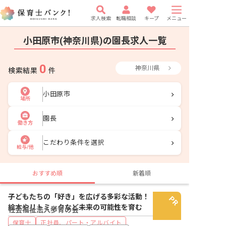
求人検索
転職相談
キープ
メニュー
小田原市(神奈川県)の園長求人一覧
0
神奈川県
検索結果
件
小田原市
場所
園長
働き方
こだわり条件を選択
給与/他
おすすめ順
新着順
子どもたちの「好き」を広げる多彩な活動！
絵本やリトミックなど未来の可能性を育む
社会福祉法人歩育の会
保育士
正社員、パート・アルバイト