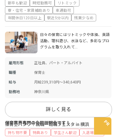
新卒も歓迎
時短勤務可
リトミック
寮・住宅・家賃補助あり
車通勤可
年間休日120日以上
駅近5分以内
残業少なめ
日々の保育にはリトミックや体操、英語
活動、理科遊び、水泳など、多彩なプロ
グラムを取り入れて…
雇用形態
正社員、パート・アルバイト
職種
保育士
給与
月給239,310円～340,640円
勤務地
神奈川県
詳しく見る
保育業界専門の合同説明会です！
保育士バンク！就職・転職フェスタ in 横浜
持ち物不要
特典あり
学生さん歓迎
入退場自由