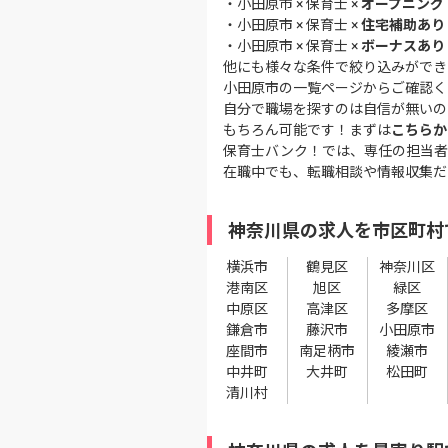
・
小田原市 × 保育士 ×
オープニング
・
小田原市 × 保育士 ×
住宅補助あり
・
小田原市 × 保育士 ×
ボーナスあり
他にも様々な条件で絞り込みができ
小田原市の一覧ページ
からご確認く
自分で職場を探すのは自信が無いの
もちろん可能です！まずは
こちらか
保育士バンク！では、専任の担当者
在職中でも、転職相談や情報収集だ
神奈川県の求人を市区町村
横浜市
鶴見区
神奈川区
港南区
旭区
緑区
中原区
高津区
多摩区
鎌倉市
藤沢市
小田原市
座間市
南足柄市
綾瀬市
中井町
大井町
松田町
清川村