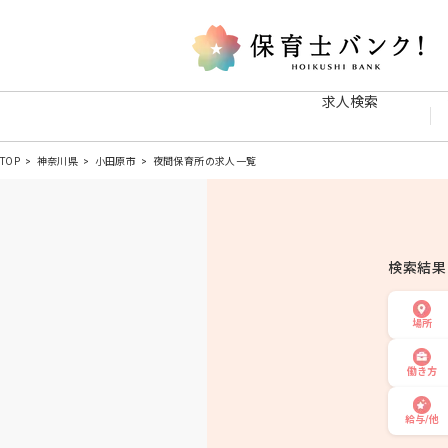
求人検索
TOP
神奈川県
小田原市
夜間保育所の求人一覧
検索結
場所
働き方
給与/他