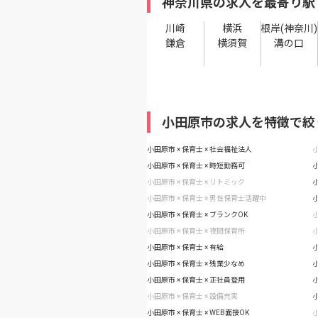
神奈川県の求人を最寄り駅
川崎
横浜
根岸(神奈川)
鎌倉
横須賀
溝の口
小田原市の求人を特徴で絞
小田原市 × 保育士 × 社会福祉法人
小
小田原市 × 保育士 × 時短勤務可
小
小田原市 × 保育士 × リトミック
小
小田原市 × 保育士 × 男性保育士活躍中
小
小田原市 × 保育士 × ブランクOK
小
小田原市 × 保育士 × 夜間保育所
小
小田原市 × 保育士 × 有給
小
小田原市 × 保育士 × 残業少なめ
小
小田原市 × 保育士 × 正社員登用
小
小田原市 × 保育士 × 設備充実
小
小田原市 × 保育士 × WEB面接OK
小