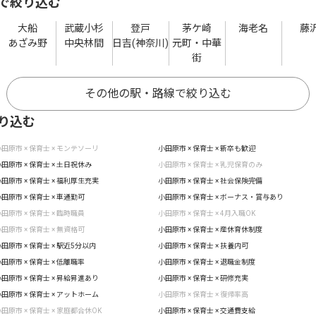
で絞り込む
大船
武蔵小杉
登戸
茅ケ崎
海老名
藤
あざみ野
中央林間
日吉(神奈川)
元町・中華
街
その他の駅・路線で絞り込む
り込む
田原市 × 保育士 × モンテソーリ
小田原市 × 保育士 × 新卒も歓迎
田原市 × 保育士 × 土日祝休み
小田原市 × 保育士 × 乳児保育のみ
田原市 × 保育士 × 福利厚生充実
小田原市 × 保育士 × 社会保険完備
田原市 × 保育士 × 車通勤可
小田原市 × 保育士 × ボーナス・賞与あり
田原市 × 保育士 × 臨時職員
小田原市 × 保育士 × 4月入職OK
田原市 × 保育士 × 無資格可
小田原市 × 保育士 × 産休育休制度
田原市 × 保育士 × 駅近5分以内
小田原市 × 保育士 × 扶養内可
田原市 × 保育士 × 低離職率
小田原市 × 保育士 × 退職金制度
田原市 × 保育士 × 昇給昇進あり
小田原市 × 保育士 × 研修充実
田原市 × 保育士 × アットホーム
小田原市 × 保育士 × 復帰率高
田原市 × 保育士 × 家庭都合休OK
小田原市 × 保育士 × 交通費支給