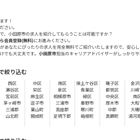
ます！
ださい。
で、小田原市の求人を紹介してもらうことは可能ですか？
ら会員登録(無料)
にお進みください。
があなたにぴったりの求人を完全無料でご紹介いたしますので、安心し
けでも大丈夫です。
小田原市
担当のキャリアアドバイザーがしっかりサ
で絞り込む
西区
中区
南区
保土ケ谷区
磯子区
金沢
瀬谷区
栄区
泉区
青葉区
都筑区
川崎
宮前区
麻生区
相模原市
緑区
中央区
南
茅ヶ崎市
逗子市
三浦市
秦野市
厚木市
大和
三浦郡
葉山町
高座郡
寒川町
中郡
大磯
山北町
開成町
足柄下郡
箱根町
真鶴町
湯河