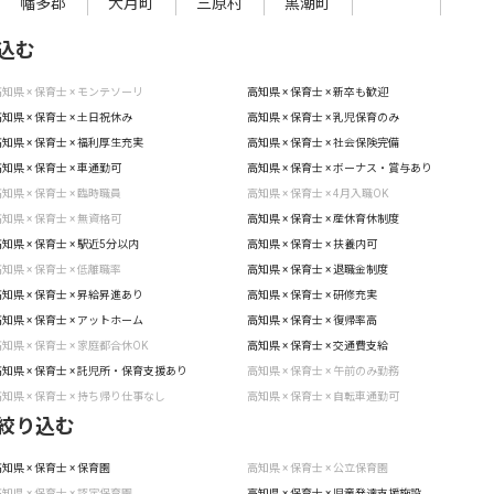
幡多郡
大月町
三原村
黒潮町
込む
知県 × 保育士 × モンテソーリ
高知県 × 保育士 × 新卒も歓迎
知県 × 保育士 × 土日祝休み
高知県 × 保育士 × 乳児保育のみ
知県 × 保育士 × 福利厚生充実
高知県 × 保育士 × 社会保険完備
知県 × 保育士 × 車通勤可
高知県 × 保育士 × ボーナス・賞与あり
知県 × 保育士 × 臨時職員
高知県 × 保育士 × 4月入職OK
知県 × 保育士 × 無資格可
高知県 × 保育士 × 産休育休制度
知県 × 保育士 × 駅近5分以内
高知県 × 保育士 × 扶養内可
知県 × 保育士 × 低離職率
高知県 × 保育士 × 退職金制度
知県 × 保育士 × 昇給昇進あり
高知県 × 保育士 × 研修充実
知県 × 保育士 × アットホーム
高知県 × 保育士 × 復帰率高
知県 × 保育士 × 家庭都合休OK
高知県 × 保育士 × 交通費支給
知県 × 保育士 × 託児所・保育支援あり
高知県 × 保育士 × 午前のみ勤務
知県 × 保育士 × 持ち帰り仕事なし
高知県 × 保育士 × 自転車通勤可
絞り込む
知県 × 保育士 × 保育園
高知県 × 保育士 × 公立保育園
知県 × 保育士 × 認定保育園
高知県 × 保育士 × 児童発達支援施設