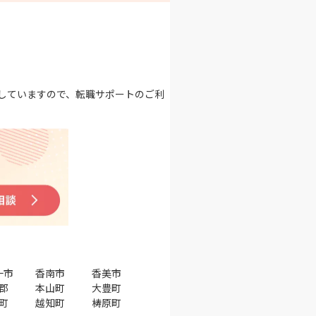
していますので、転職サポートのご利
十市
香南市
香美市
郡
本山町
大豊町
町
越知町
梼原町