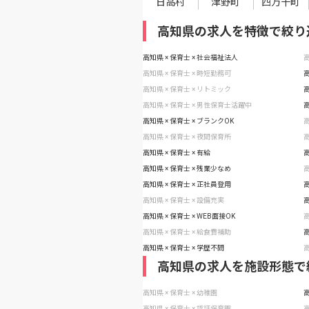
日高村
津野町
四万十町
高知県の求人を特徴で絞り
高知県 × 保育士 × 社会福祉法人
高
高知県 × 保育士 × 時短勤務可
高
高知県 × 保育士 × リトミック
高
高知県 × 保育士 × 男性保育士活躍中
高
高知県 × 保育士 × ブランクOK
高
高知県 × 保育士 × 夜間保育所
高
高知県 × 保育士 × 有給
高
高知県 × 保育士 × 残業少なめ
高
高知県 × 保育士 × 正社員登用
高
高知県 × 保育士 × 設備充実
高
高知県 × 保育士 × WEB面接OK
高
高知県 × 保育士 × 給食費補助
高
高知県 × 保育士 × 学歴不問
高
高知県の求人を施設形態で
高知県 × 保育士 × 幼稚園
高
高知県 × 保育士 × 認証保育園
高