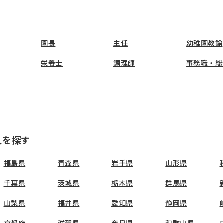
園長
主任
幼稚園教諭
栄養士
調理師
事務職・総
人を探す
福島県
青森県
岩手県
山形県
千葉県
茨城県
栃木県
群馬県
山梨県
福井県
愛知県
静岡県
京都府
滋賀県
奈良県
和歌山県