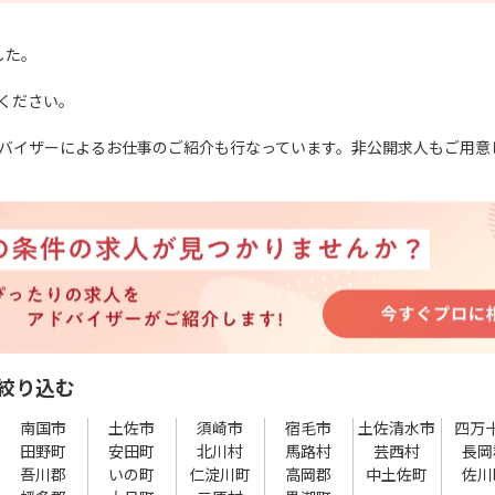
した。
ください。
バイザーによるお仕事のご紹介も行なっています。非公開求人もご用意
絞り込む
南国市
土佐市
須崎市
宿毛市
土佐清水市
四万
田野町
安田町
北川村
馬路村
芸西村
長岡
吾川郡
いの町
仁淀川町
高岡郡
中土佐町
佐川