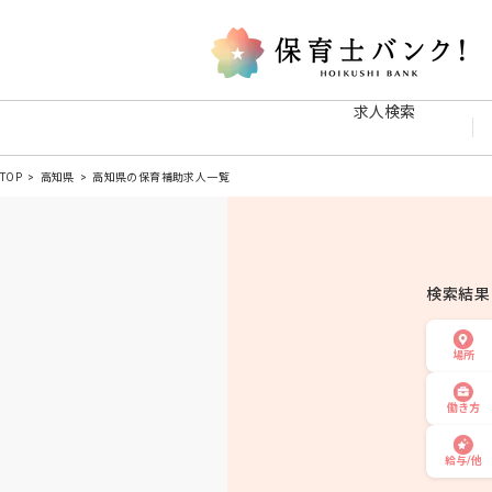
求人検索
TOP
高知県
高知県の保育補助求人一覧
検索結
場所
働き方
給与/他