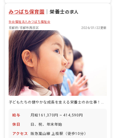
未経験歓迎
新卒も歓迎
みつばち保育園
｜
栄養士
の求人
社会福祉法人みつばち福祉会
京都府/京都市西京区
2026/01/22更新
子どもたちの健やかな成長を支える栄養士のお仕事！あなたの温かい手料理で、笑顔あふれる毎日を一緒に作りませんか？
給与
月給161,370円 ~ 414,590円
休日
日、祝、年末年始
アクセス
阪急嵐山線 上桂駅（徒歩10分）