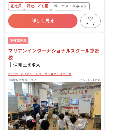
正社員
認定こども園
ボーナス・賞与あり
寮・住宅・家賃補助あり
社会保険完備
詳しく見る
有給
退職金制度
残業少なめ
キープ
昇給昇進あり
社会福祉法人
26年度募集
マリアンインターナショナルスクール京都
校
｜
保育士
の求人
株式会社マリアンインターナショナルスクール
京都府/京都市中京区
2026/01/21更新