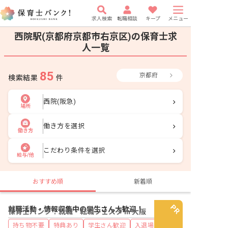
求人検索
転職相談
キープ
メニュー
西院駅(京都府京都市右京区)の保育士求
人一覧
85
京都府
検索結果
件
西院(阪急)
場所
働き方を選択
働き方
こだわり条件を選択
給与/他
おすすめ順
新着順
就職活動・情報収集中の学生さん大歓迎！
保育士バンク！就職・転職フェスタ in 大阪
持ち物不要
特典あり
学生さん歓迎
入退場自由