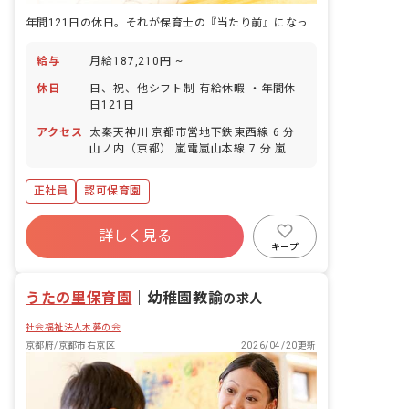
年間121日の休日。それが保育士の『当たり前』になった園です。
給与
月給187,210円 ~
休日
日、祝、他シフト制 有給休暇 ・年間休
日121日
アクセス
太秦天神川 京都市営地下鉄東西線 6 分
山ノ内（京都） 嵐電嵐山本線 7 分 嵐電
天神川 嵐電嵐山本線 7 分 花園（京都）
JR山陰本線 8 分 蚕ノ社 嵐電嵐山本線 8
正社員
認可保育園
分
詳しく見る
キープ
うたの里保育園
｜
幼稚園教諭
の求人
社会福祉法人木夢の会
京都府/京都市右京区
2026/04/20更新