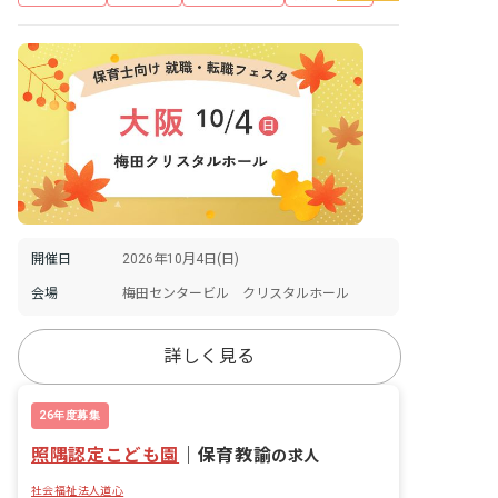
開催日
2026年10月4日(日)
会場
梅田センタービル クリスタルホール
詳しく見る
26年度募集
照隅認定こども園
｜
保育教諭
の求人
社会福祉法人道心