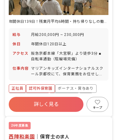
年間休日139日！残業月平均6時間・持ち帰りなしの働きやすい環境
給与
月給200,000円 ~ 230,000円
休日
年間休日120日以上
アクセス
阪急京都本線「大宮駅」より徒歩3分 ■
自転車通勤（駐輪場完備）
仕事内容
マリアンキッズインターナショナルスク
ール京都校にて、保育業務をお任せしま
す。 ■具体的な仕事内容 ・保育記録の作
成 ・教材準備 ・行事の企画・運営 ・保
正社員
認可外保育園
ボーナス・賞与あり
護者対応 ・外国人スタッフとの協働 な
ど ※日本人の仲間とも協力してクラス運
年間休日120日以上
社会保険完備
有給
営に携わっていただきます。 ※業務の流
詳しく見る
福利厚生充実
残業少なめ
昇給昇進あり
れはOJT形式で学べますので、分からな
キープ
いことはすぐに相談していただけます。
産休育休制度
＜クラス定員＞ 1歳児クラス 職員5名
2歳児クラス 職員6名 3歳児クラス 職
26年度募集
員4名 4歳児クラス 職員4名 5歳児クラ
西陣和楽園
ス 職員4名
｜
保育士
の求人