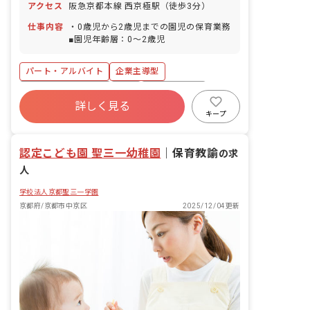
アクセス
阪急京都本線 西京極駅（徒歩3分）
仕事内容
・0歳児から2歳児までの園児の保育業務
■園児年齢層：0～2歳児
パート・アルバイト
企業主導型
ボーナス・賞与あり
有給
昇給昇進あり
詳しく見る
乳児保育のみ
駅近5分以内
週2.3日~OK
キープ
交通費支給
認定こども園 聖三一幼稚園
｜
保育教諭
の求
人
学校法人京都聖三一学園
京都府/京都市中京区
2025/12/04更新