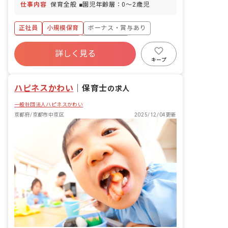
仕事内容
保育全般 ■園児年齢層：0～2歳児
正社員
小規模保育
ボーナス・賞与あり
年間休日120日以上
社会保険完備
詳しく見る
土日祝休み
退職金制度
社会福祉法人
キープ
ハピネスかわい
｜
保育士
の求人
一般社団法人ハピネスかわい
京都府/京都市中京区
2025/12/04更新