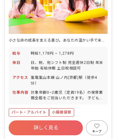
小さな命の成長を支える喜び。あなたの温かい手で未来を育みませんか？
給与
時給1,178円 ~ 1,278円
休日
日、祝、他シフト制 完全週休2日制 年末
年始 有給休暇 土日祝相談可
アクセス
嵐電嵐山本線 山ノ内(京都)駅（徒歩4
分）
仕事内容
対象年齢0~2歳児（定員19名）の保育業
務全般をご担当いただきます。 子どもの
年齢や成長に応じた保育業務を行いま
す。 主な業務内容: ・着替え、食事の補
パート・アルバイト
小規模保育
助 ・保育環境の整備（活動の準備、清掃
など） ・子どもの対応 ・帳票作成（日
誌、行事計画など） ・製作物の作成 ■園
詳しく見る
児年齢層：0～2歳児
キープ