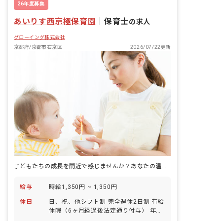
26年度募集
あいりす西京極保育園
｜
保育士
の求人
グローイング株式会社
京都府/京都市右京区
2026/07/22更新
子どもたちの成長を間近で感じませんか？あなたの温かい手が未来を育みます。
給与
時給1,350円 ~ 1,350円
休日
日、祝、他シフト制 完全週休2日制 有給
休暇（6ヶ月経過後法定通り付与） 年末
年始 会社カレンダーによる休暇あり