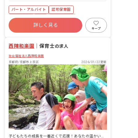
10名までの少人数クラスで、園児一人ひ
とりとゆったりと関わることができま
パート・アルバイト
認可保育園
す。 ■園児年齢層：0～5歳児 ■園庭有
無：あり
土日祝休み
有給
社会福祉法人
詳しく見る
車通勤可
週2.3日~OK
設備充実
キープ
交通費支給
西陣和楽園
｜
保育士
の求人
社会福祉法人西陣和楽園
京都府/京都市上京区
2026/01/22更新
子どもたちの成長を一番近くで応援！あなたの温かい心が輝く場所がここにあります。