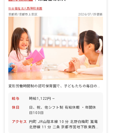
社会福祉法人西陣和楽園
京都府/京都市上京区
2026/07/09更新
変形労働時間制の認可保育園で、子どもたちの毎日の食を、栄養士として支えます。
給与
時給1,122円 ~
休日
日、祝、他シフト制 有給休暇 ・年間休
日103日
アクセス
円町 JR山陰本線 10 分 北野白梅町 嵐電
北野線 11 分 二条 京都市営地下鉄東西線
14 分 二条 JR山陰本線 14 分 西大路御