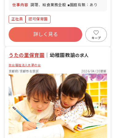
仕事内容
調理、給食業務全般 ■園庭有無：あり
正社員
認可保育園
詳しく見る
キープ
うたの里保育園
｜
幼稚園教諭
の求人
社会福祉法人木夢の会
京都府/京都市右京区
2026/04/20更新