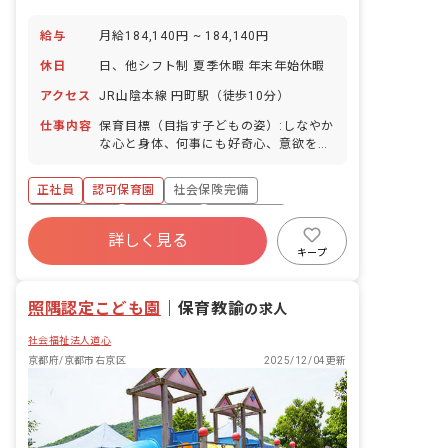
給与
月給184,140円 ~ 184,140円
休日
日、他シフト制 夏季休暇 年末年始休暇
アクセス
JR山陰本線 円町駅（徒歩10分）
仕事内容
保育目標（目指す子どもの姿）:しなやか
な心と身体、何事にも好奇心、意欲をも
ち、思いやりの心と生きる力があふれる
子どもを育みます。 保育業務全般:健康
正社員
認可保育園
社会保険完備
状態確認、外遊び、お散歩、室内遊びな
どの指導、申し送りノート確認、事務作
福利厚生充実
退職金制度
残業少なめ
業、環境設定保育、消毒作業等保育に付
詳しく見る
昇給昇進あり
産休育休制度
車通勤可
随する作業 ■園児年齢層：0～5歳児 ■園
キープ
庭有無：あり
未経験歓迎
照隅認定こども園
｜
保育教諭
の求人
社会福祉法人道心
京都府/京都市右京区
2025/12/04更新