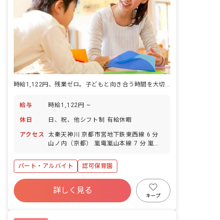
時給1,122円、残業ゼロ。子どもと向き合う時間を大切にする園です。
給与
時給1,122円 ~
休日
日、祝、他シフト制 有給休暇
アクセス
太秦天神川 京都市営地下鉄東西線 6 分
山ノ内（京都） 嵐電嵐山本線 7 分 嵐電
天神川 嵐電嵐山本線 7 分 花園（京都）
JR山陰本線 8 分 蚕ノ社 嵐電嵐山本線 8
パート・アルバイト
認可保育園
分
詳しく見る
キープ