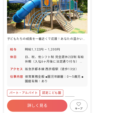
子どもたちの成長を一番近くで応援！あなたの温かい心、ここで輝かせませんか？
給与
時給1,122円 ~ 1,200円
休日
日、祝、他シフト制 完全週休2日制 有給
休暇（入社6ヶ月後に法定通り付与） 年
末年始休暇 育児休暇
アクセス
阪急京都本線 西京極駅（徒歩13分）
仕事内容
保育業務全般 ■園児年齢層：0～5歳児 ■
園庭有無：あり
パート・アルバイト
認定こども園
ボーナス・賞与あり
社会保険完備
有給
詳しく見る
残業少なめ
産休育休制度
社会福祉法人
キープ