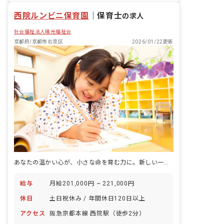
西院ルンビニ保育園
｜
保育士
の求人
社会福祉法人瑞光福祉会
京都府/京都市右京区
2026/01/22更新
あなたの温かい心が、小さな命を育む力に。新しい一歩をここで踏み出しませんか？
給与
月給201,000円 ~ 221,000円
休日
土日祝休み / 年間休日120日以上
アクセス
阪急京都本線 西院駅（徒歩2分）