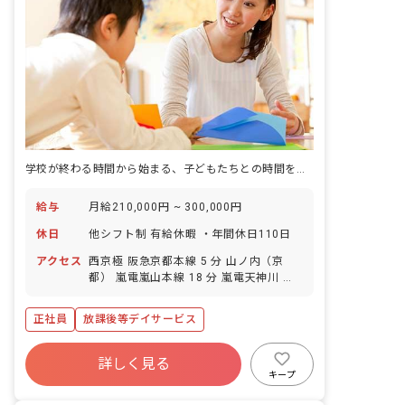
学校が終わる時間から始まる、子どもたちとの時間をつくる仕事。
給与
月給210,000円 ~ 300,000円
休日
他シフト制 有給休暇 ・年間休日110日
アクセス
西京極 阪急京都本線 5 分 山ノ内（京
都） 嵐電嵐山本線 18 分 嵐電天神川 嵐
電嵐山本線 19 分 太秦天神川 京都市営地
下鉄東西線 20 分 西院（阪急） 阪急京都
正社員
放課後等デイサービス
本線 21 分
詳しく見る
キープ