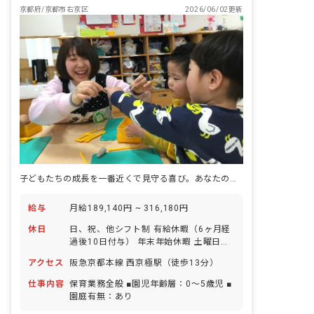
京都府/京都市右京区
2026/06/02更新
子どもたちの成長を一番近くで見守る喜び。あなたの温かい心、ここで輝かせませんか？
給与
月給189,140円 ~ 316,180円
休日
日、祝、他シフト制 有給休暇（6ヶ月経
過後10日付与） 年末年始休暇 土曜日は
3週2日程度 ※年間休日111日
アクセス
阪急京都本線 西京極駅（徒歩13分）
仕事内容
保育業務全般 ■園児年齢層：0～5歳児 ■
園庭有無：あり