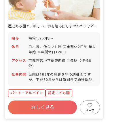
歴史ある園で、新しい一歩を踏み出しませんか？子どもたちの成長を一緒に見守りましょう！
給与
時給1,250円 ~
休日
日、祝、他シフト制 完全週休2日制 年末
年始 ※年間休日126日
アクセス
京都市営地下鉄東西線 二条駅（徒歩8
分）
仕事内容
当園は109年の歴史を持つ幼稚園です
が、平成30年からは新園舎で幼稚園型認
定こども園として運営しております。 1
歳から5歳児まで、家族のように育ちあ
パート・アルバイト
認定こども園
う子どもたちに寄り添い、サポートをお
願いいたします。 明るく元気で、子ども
が大好きな方をお待ちしております。 主
詳しく見る
な業務内容は以下の通りです。 ・保育補
キープ
助 ・預かり保育 ・清掃、その他雑務 ■
園児年齢層：1～5歳児 ■園庭有無：あり