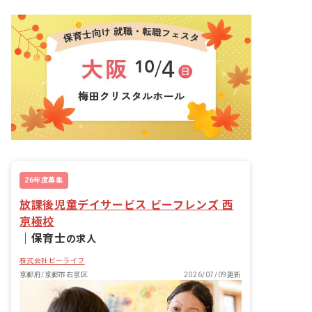
26年度募集
放課後児童デイサービス ビーフレンズ 西
京極校
｜
保育士
の求人
株式会社ビーライフ
京都府/京都市右京区
2026/07/09更新