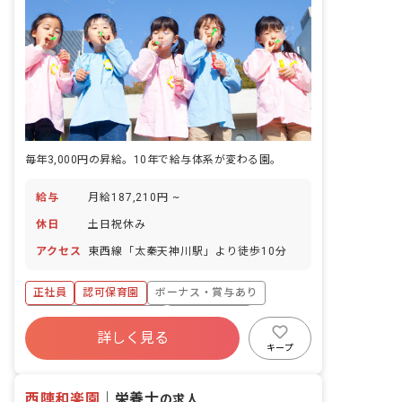
毎年3,000円の昇給。10年で給与体系が変わる園。
給与
月給187,210円 ~
休日
土日祝休み
アクセス
東西線「太秦天神川駅」より徒歩10分
正社員
認可保育園
ボーナス・賞与あり
寮・住宅・家賃補助あり
社会保険完備
詳しく見る
土日祝休み
有給
退職金制度
キープ
昇給昇進あり
産休育休制度
西陣和楽園
｜
栄養士
の求人