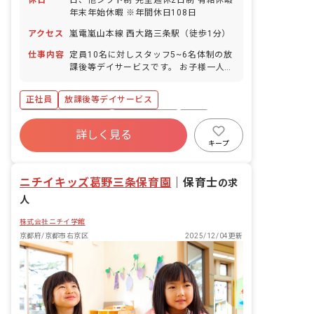
休日
日、他シフト制 完全週休2日制 有給休暇
年末年始休暇 ※年間休日108日
アクセス
嵐電嵐山本線 西大路三条駅（徒歩1分）
仕事内容
定員10名に対しスタッフ5~6名体制の放
課後等デイサービスです。 お子様一人ひ
とりと丁寧に関われる環境です。 発達障
がい等の特性を持つ小・中・高校生を対
正社員
放課後等デイサービス
象に、居場所づくり、自立支援、保護者
様サポートをチームで実施します。 主な
ボーナス・賞与あり
社会保険完備
有給
業務内容: ・日常の生活支援、学習補
詳しく見る
残業少なめ
昇給昇進あり
車通勤可
助、遊びを通じた支援 ・一人で抱え込ま
キープ
ず、チームで相談しながら業務を進めら
駅近5分以内
交通費支給
れる環境です。 ・体操、工作、おやつ作
ニチイキッズ葛野三条保育園
りなど、ご自身の得意を活かして活動に
｜
保育士
の求
関わることができます。 ・フレックスタ
人
イム制を導入しており、出勤時間の調整
が可能です。 ・未経...
株式会社ニチイ学館
京都府/京都市右京区
2025/12/04更新