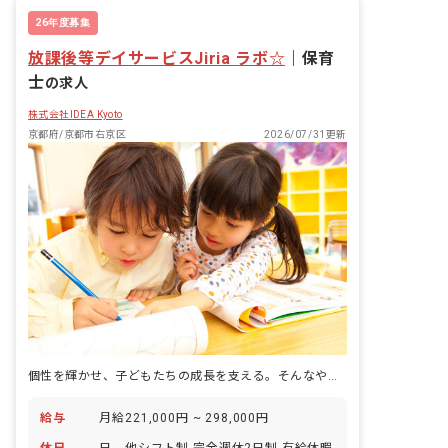
26年度募集
放課後等デイサービスJiria ラボ☆
｜
保育
士
の求人
株式会社IDEA Kyoto
京都府/京都市右京区
2026/07/31更新
個性を輝かせ、子どもたちの成長を支える。そんなやりがいをあなたに。
給与
月給221,000円 ~ 298,000円