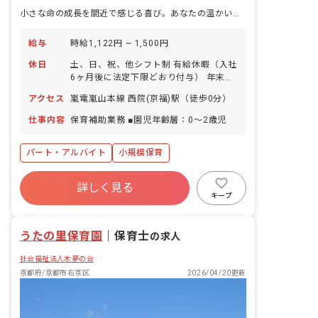
小さな命の成長を間近で感じる喜び。あなたの温かい手で未来を育みませんか？
給与
時給1,122円 ~ 1,500円
休日
土、日、祝、他シフト制 有給休暇（入社
6ヶ月後に法定下限どおり付与） 年末年
始休暇
アクセス
嵐電嵐山本線 西院(京福)駅（徒歩0分）
仕事内容
保育補助業務 ■園児年齢層：0～2歳児
パート・アルバイト
小規模保育
詳しく見る
キープ
うたの里保育園
｜
保育士
の求人
社会福祉法人木夢の会
京都府/京都市右京区
2026/04/20更新