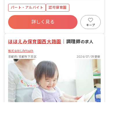
池 京都市営地下鉄東西線 16 分
パート・アルバイト
認可保育園
詳しく見る
キープ
ほほえみ保育園西大路園
｜
調理師
の求人
株式会社LifeYouth
京都府/京都市下京区
2026/07/09更新
非公開の求人多数！ 紹介登録はこちら
京都府の求人を紹介してもらう
様々な体験を通して健やかに育つ子どもたちを、給食から支える仕事です。