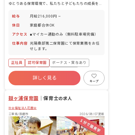
ゆとりある保育環境で、私たちと子どもたちの成長を見守りませんか
給与
月給216,000円 ~
休日
家庭都合休OK
アクセス
■マイカー通勤のみ（無料駐車場完備）
仕事内容
光陽桑部第二保育園にて保育業務をお任
せします。
正社員
認可保育園
ボーナス・賞与あり
社会保険完備
有給
福利厚生充実
詳しく見る
退職金制度
残業少なめ
昇給昇進あり
キープ
産休育休制度
鼓ヶ浦保育園
｜
保育士
の求人
社会福祉法人花園会
三重県/鈴鹿市
2026/08/07更新