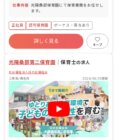
仕事内容
光陽桑部保育園にて保育業務をお任せし
ます。
正社員
認可保育園
ボーナス・賞与あり
社会保険完備
有給
福利厚生充実
詳しく見る
退職金制度
残業少なめ
昇給昇進あり
キープ
産休育休制度
光陽桑部第二保育園
｜
保育士
の求人
社会福祉法人日の出福祉会
三重県/桑名市
2026/06/30更新
自動で動画が再生されます