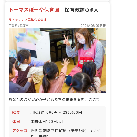
残業少なめ
トーマスぼーや保育園
｜
保育教諭
の求人
ルネッサンス三祐株式会社
三重県/鈴鹿市
2026/06/09更新
あなたの温かい心が子どもたちの未来を育む。ここで輝く毎日を始めませんか？
給与
月給231,000円 ~ 236,000円
休日
年間休日120日以上
アクセス
近鉄鈴鹿線 平田町駅（徒歩5分） ■マイ
カー通勤可