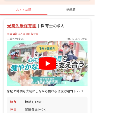
おすすめ順
新着順
光陽久米保育園
｜
保育士
の求人
社会福祉法人日の出福祉会
三重県/桑名市
2026/06/30更新
自動で動画が再生されます
家庭の時間も大切にしながら働ける環境◎週2日～・1日3時間～OK！
給与
時給1,150円 ~
休日
家庭都合休OK