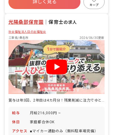
詳しく見る
有給
福利厚生充実
退職金制度
キープ
産休育休制度
社会福祉法人
車通勤可
光陽桑部保育園
｜
保育士
の求人
社会福祉法人日の出福祉会
三重県/桑名市
2026/06/30更新
自動で動画が再生されます
賞与は年3回、2年目は4カ月分！残業削減に注力でゆとりある保育環境です
給与
月給216,000円 ~
休日
家庭都合休OK
アクセス
■マイカー通勤のみ（無料駐車場完備）