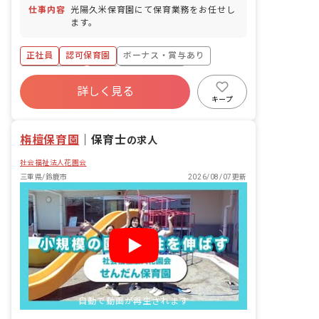
仕事内容
光陽久米保育園にて保育業務をお任せし
ます。
正社員
認可保育園
ボーナス・賞与あり
社会保険完備
有給
福利厚生充実
詳しく見る
退職金制度
残業少なめ
昇給昇進あり
キープ
産休育休制度
栴檀保育園
｜
保育士
の求人
社会福祉法人花園会
三重県/鈴鹿市
2026/08/07更新
自動で動画が再生されます