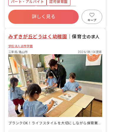
パート・アルバイト
認可保育園
社会保険完備
有給
福利厚生充実
詳しく見る
退職金制度
残業少なめ
昇給昇進あり
キープ
産休育休制度
社会福祉法人
みずきが丘どうはく幼稚園
｜
保育士
の求人
学校法人古市学園
三重県/亀山市
2026/08/04更新
ブランクOK！ライフスタイルを大切にしながら保育業務を続けませんか