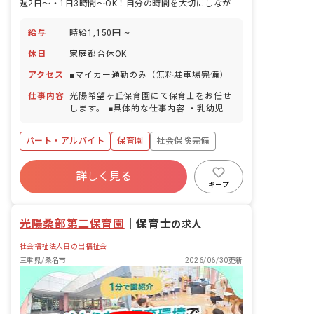
週2日～・1日3時間～OK！自分の時間を大切にしながら働くことが可能。
給与
時給1,150円 ~
休日
家庭都合休OK
アクセス
■マイカー通勤のみ（無料駐車場完備）
仕事内容
光陽希望ヶ丘保育園にて保育士をお任せ
します。 ■具体的な仕事内容 ・乳幼児保
育全般
パート・アルバイト
保育園
社会保険完備
有給
福利厚生充実
退職金制度
詳しく見る
残業少なめ
昇給昇進あり
産休育休制度
キープ
社会福祉法人
光陽桑部第二保育園
｜
保育士
の求人
社会福祉法人日の出福祉会
三重県/桑名市
2026/06/30更新