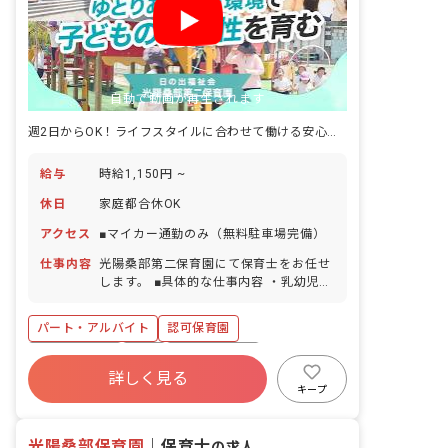
自動で動画が再生されます
週2日からOK！ライフスタイルに合わせて働ける安心の環境です
給与
時給1,150円 ~
休日
家庭都合休OK
アクセス
■マイカー通勤のみ（無料駐車場完備）
仕事内容
光陽桑部第二保育園にて保育士をお任せ
します。 ■具体的な仕事内容 ・乳幼児保
育全般
パート・アルバイト
認可保育園
社会保険完備
有給
福利厚生充実
詳しく見る
退職金制度
残業少なめ
昇給昇進あり
キープ
産休育休制度
社会福祉法人
光陽桑部保育園
｜
保育士
の求人