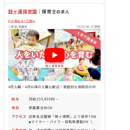
産休育休制度
社会福祉法人
車通勤可
鼓ヶ浦保育園
｜
保育士
の求人
社会福祉法人花園会
三重県/鈴鹿市
2026/08/07更新
自動で動画が再生されます
4月入職・4月以降の入職も歓迎！家庭的な雰囲気の中で保育をしませんか？
給与
月給233,800円 ~
休日
家庭都合休OK
アクセス
近鉄名古屋線「鼓ヶ浦駅」より徒歩10分
■マイカー・バイク・自転車通勤OK（無
料駐車場完備）