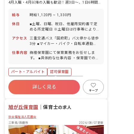
4月入職・4月以降の入職も歓迎！週3日～、1日6時間～勤務OKです
給与
時給1,120円 ~ 1,330円
休日
■土曜、日曜、祝日、他雇用契約書で定
める所定曜日 ※土曜日は行事等により年
5回程度出勤あり ■年末年始休暇
アクセス
三重交通バス「国府町」バス停から徒歩
（12/29～1/3） ■有給休暇（法定通り
3分 ■マイカー・バイク・自転車通勤
／取得率93％／5日以上の連休応相談）
OK（無料駐車場完備）
■産前産後・育児休暇（取得率100％・
仕事内容
栴檀保育園にて保育業務をお任せしま
復帰率100％） ■介護・看護休暇 ■特別
す。 ■具体的な仕事内容 ・保育園での保
休暇（規定による） ・お休みの相談もし
育業務 ・お散歩、遊具を使用した園庭遊
やすい職場です お子様の体調不良や行事
び ・給食、お昼寝、トイレのサポート
パート・アルバイト
認可保育園
による遅刻・早退・欠勤の相談も可
・保護者との連携（アプリ含む） ・連絡
帳記入、他
寮・住宅・家賃補助あり
社会保険完備
詳しく見る
有給
福利厚生充実
退職金制度
キープ
産休育休制度
社会福祉法人
車通勤可
旭が丘保育園
｜
保育士
の求人
社会福祉法人花園会
三重県/鈴鹿市
2026/08/07更新