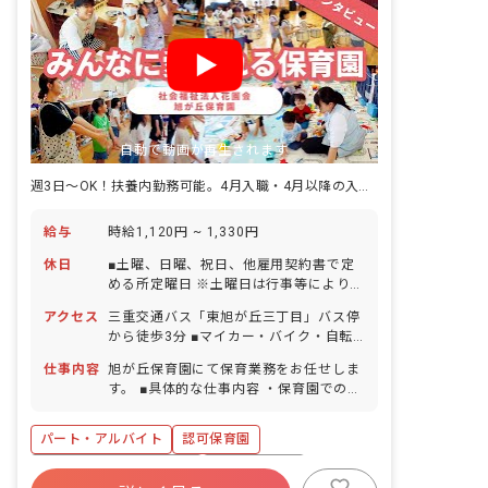
自動で動画が再生されます
週3日～OK！扶養内勤務可能。4月入職・4月以降の入職も歓迎
給与
時給1,120円 ~ 1,330円
休日
■土曜、日曜、祝日、他雇用契約書で定
める所定曜日 ※土曜日は行事等により年
5回程度出勤あり ■年末年始休暇
アクセス
三重交通バス「東旭が丘三丁目」バス停
（12/29～1/3） ■有給休暇（法定通り
から徒歩3分 ■マイカー・バイク・自転
／取得率84％／5日以上の連休応相談）
車通勤OK（無料駐車場完備）
■産前産後・育児休暇（取得率100％・
仕事内容
旭が丘保育園にて保育業務をお任せしま
復帰率100％） ■介護・看護休暇 ■特別
す。 ■具体的な仕事内容 ・保育園での保
休暇（規定による） ・お休みの相談もし
育業務 ・お散歩、遊具を使用した園庭遊
やすい職場です お子様の体調不良や行事
び ・給食、お昼寝、トイレのサポート
パート・アルバイト
認可保育園
による遅刻・早退・欠勤の相談も可
・保護者との連携（アプリ含む） ・連絡
帳記入、他
寮・住宅・家賃補助あり
社会保険完備