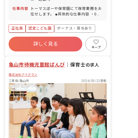
仕事内容
トーマスぼーや保育園にて保育業務をお
任せします。 ■具体的な仕事内容 ・0歳
～5歳児の担任業務 ・連絡帳記入 ・週
案・月案・個別指導案の作成 ・保育のド
正社員
認定こども園
ボーナス・賞与あり
キュメンテーション作成（写真撮影・文
字記入） ・保護者対応 ・保育室内の整
年間休日120日以上
備
詳しく見る
寮・住宅・家賃補助あり
社会保険完備
キープ
有給
残業少なめ
昇給昇進あり
車通勤可
亀山市待機児童館ばんび
｜
保育士
の求人
株式会社アイグラン
三重県/亀山市
2026/05/22更新