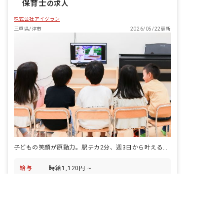
｜
保育士
の求人
株式会社アイグラン
三重県/津市
2026/05/22更新
子どもの笑顔が原動力。駅チカ2分、週3日から叶える保育のやりがい
給与
時給1,120円 ~
非公開の求人多数！ 紹介登録はこちら
休日
日曜、年末年始、他シフト制 有給休暇
（法定通り） 産休・育休 介護休業
転職サポートに申し込む
アクセス
三重交通 神戸白塚線 鎌切駅（徒歩2分）