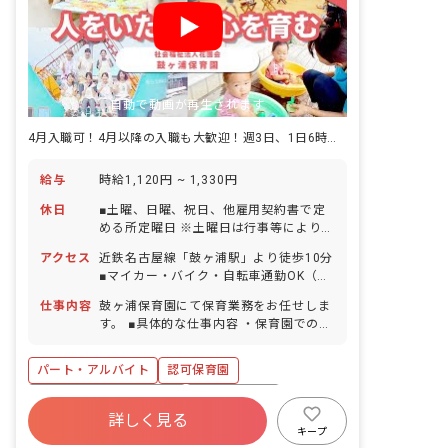
自動で動画が再生されます
4月入職可！4月以降の入職も大歓迎！週3日、1日6時間～OK
給与
時給1,120円 ~ 1,330円
休日
■土曜、日曜、祝日、他雇用契約書で定
める所定曜日 ※土曜日は行事等により年
5回程度出勤あり ■年末年始休暇
アクセス
近鉄名古屋線「鼓ヶ浦駅」より徒歩10分
（12/29～1/3） ■有給休暇（法定通り
■マイカー・バイク・自転車通勤OK（無
／取得率78％／5日以上の連休応相談）
料駐車場完備）
■産前産後・育児休暇（取得率100％・
仕事内容
鼓ヶ浦保育園にて保育業務をお任せしま
復帰率100％） ■介護・看護休暇 ■特別
す。 ■具体的な仕事内容 ・保育園での保
休暇（規定による） ・お休みの相談もし
育業務 ・お散歩、遊具を使用した園庭遊
やすい職場です お子様の体調不良や行事
び ・給食、お昼寝、トイレのサポート
パート・アルバイト
認可保育園
による遅刻・早退・欠勤の相談も可
・保護者との連携（アプリ含む） ・連絡
帳記入、他
寮・住宅・家賃補助あり
社会保険完備
詳しく見る
有給
福利厚生充実
退職金制度
キープ