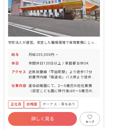
学校法人が運営。安定した職場環境で保育業務にじっくり取り組みませんか
給与
月給205,000円 ~
休日
年間休日120日以上 / 家庭都合休OK
アクセス
近鉄鈴鹿線「平田町駅」より徒歩17分
鈴鹿市内線「南道伯」バス停より徒歩4
分 ■マイカー・バイク・自転車通勤
仕事内容
道伯幼稚園にて、2～5歳児の担任業務
OK（駐車場完備）
（認定こども園に移行後は0～5歳児の担
任業務）全般をお任せします。 ■具体的
な業務内容 ・保育内容作成 ・連絡帳記
正社員
幼稚園
ボーナス・賞与あり
入 ・週案・月案作成 ・保護者対応等 ・
預かり保育 ・バス添乗 ・その他園内業
年間休日120日以上
務
詳しく見る
寮・住宅・家賃補助あり
社会保険完備
キープ
有給
福利厚生充実
退職金制度