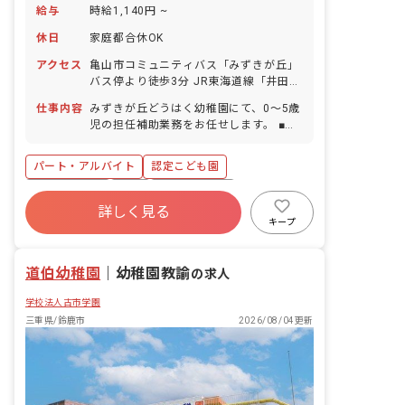
給与
時給1,140円 ~
休日
家庭都合休OK
アクセス
亀山市コミュニティバス「みずきが丘」
バス停より徒歩3分 JR東海道線「井田川
駅」より車7分（徒歩29分） ■マイカ
仕事内容
みずきが丘どうはく幼稚園にて、0～5歳
ー・バイク・自転車通勤OK（駐車場完
児の担任補助業務をお任せします。 ■具
備）
体的な業務内容 ・クラス担任の補助（補
助全般） ・預かり保育 ・バス引率 ・そ
パート・アルバイト
認定こども園
の他園内業務
社会保険完備
有給
福利厚生充実
詳しく見る
残業少なめ
昇給昇進あり
産休育休制度
キープ
車通勤可
未経験歓迎
道伯幼稚園
｜
幼稚園教諭
の求人
学校法人古市学園
三重県/鈴鹿市
2026/08/04更新