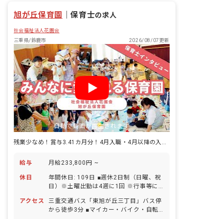
旭が丘保育園
｜
保育士
の求人
社会福祉法人花園会
三重県/鈴鹿市
2026/08/07更新
自動で動画が再生されます
残業少なめ！賞与3.41カ月分！4月入職・4月以降の入職も歓迎です
給与
月給233,800円 ~
休日
年間休日: 109日 ■週休2日制（日曜、祝
日）※土曜出勤は4週に1回 ※行事等に
より出勤日以外の土曜日出勤あり、その
アクセス
三重交通バス「東旭が丘三丁目」バス停
場合は平日に振替休日取得 ■年末年始休
から徒歩3分 ■マイカー・バイク・自転
暇（12/29～1/3） ■有給休暇（法定通
車通勤OK（無料駐車場完備）