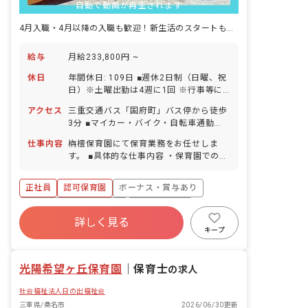
自動で動画が再生されます
4月入職・4月以降の入職も歓迎！新生活のスタートも安心の住居手当あり
給与
月給233,800円 ~
休日
年間休日: 109日 ■週休2日制（日曜、祝
日）※土曜出勤は4週に1回 ※行事等に
より出勤日以外の土曜日出勤あり、その
アクセス
三重交通バス「国府町」バス停から徒歩
場合は平日に振替休日取得 ■年末年始休
3分 ■マイカー・バイク・自転車通勤
暇（12/29～1/3） ■有給休暇（法定通
OK（無料駐車場完備）
りに付与／取得率93％／半日単位での取
仕事内容
栴檀保育園にて保育業務をお任せしま
得可／5日以上の連休応相談） ■産前産
す。 ■具体的な仕事内容 ・保育園での保
後・育児休暇（取得率100％・復帰率
育業務 ・お散歩、遊具を使用した園庭遊
100％）※入職1年後から利用可能、復
び ・給食、お昼寝、トイレのサポート
正社員
認可保育園
ボーナス・賞与あり
帰サポートも対応！ ■介護・看護休暇 ■
・保護者との連携（アプリ含む） ・書類
特別休暇（規定による） ・お休みの相談
作成（週案、月案、会議議事録など） ・
寮・住宅・家賃補助あり
社会保険完備
もしやすい職場です お子様の体調不良や
連絡帳記入、他
詳しく見る
有給
福利厚生充実
退職金制度
行事による遅刻・早退・欠勤の相談も可
キープ
残業少なめ
昇給昇進あり
光陽希望ヶ丘保育園
｜
保育士
の求人
社会福祉法人日の出福祉会
三重県/桑名市
2026/06/30更新