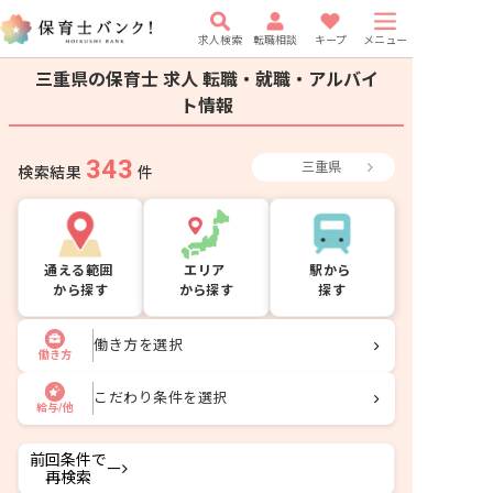
求人検索
転職相談
キープ
メニュー
三重県の保育士 求人
転職・就職・アルバイ
ト情報
343
三重県
検索結果
件
通える範囲
エリア
駅から
から探す
から探す
探す
働き方を選択
働き方
こだわり条件を選択
給与/他
前回条件で
ー
再検索