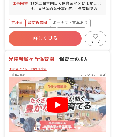
りに付与／取得率84％／半日単位での取
仕事内容
旭が丘保育園にて保育業務をお任せしま
得可／5日以上の応相談） ■産前産後・
す。 ■具体的な仕事内容 ・保育園での保
育児休暇（取得率100％・復帰率
育業務 ・お散歩、遊具を使用した園庭遊
100％）※入職1年後から利用可能、復
び ・給食、お昼寝、トイレのサポート
正社員
認可保育園
ボーナス・賞与あり
帰サポートも対応！ ■介護・看護休暇 ■
・保護者との連携（アプリ含む） ・書類
特別休暇（規定による） ・お休みの相談
作成（週案、月案、会議議事録など） ・
寮・住宅・家賃補助あり
社会保険完備
もしやすい職場です お子様の体調不良や
連絡帳記入、他
詳しく見る
有給
福利厚生充実
退職金制度
行事による遅刻・早退・欠勤の相談も可
キープ
残業少なめ
昇給昇進あり
光陽希望ヶ丘保育園
｜
保育士
の求人
社会福祉法人日の出福祉会
三重県/桑名市
2026/06/30更新
自動で動画が再生されます