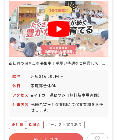
自動で動画が再生されます
正社員の保育士を募集中！手厚い待遇をご用意して、お持ちしています。
給与
月給216,000円 ~
休日
家庭都合休OK
アクセス
■マイカー通勤のみ（無料駐車場完備）
仕事内容
光陽希望ヶ丘保育園にて保育業務をお任
せします。
正社員
保育園
ボーナス・賞与あり
社会保険完備
有給
福利厚生充実