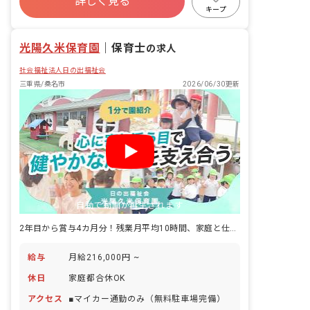
詳しく見る
退職金制度
残業少なめ
昇給昇進あり
キープ
産休育休制度
光陽久米保育園
｜
保育士
の求人
社会福祉法人日の出福祉会
三重県/桑名市
2026/06/30更新
自動で動画が再生されます
2年目から賞与4カ月分！残業月平均10時間、家庭と仕事の両立も可能です
給与
月給216,000円 ~
休日
家庭都合休OK
アクセス
■マイカー通勤のみ（無料駐車場完備）