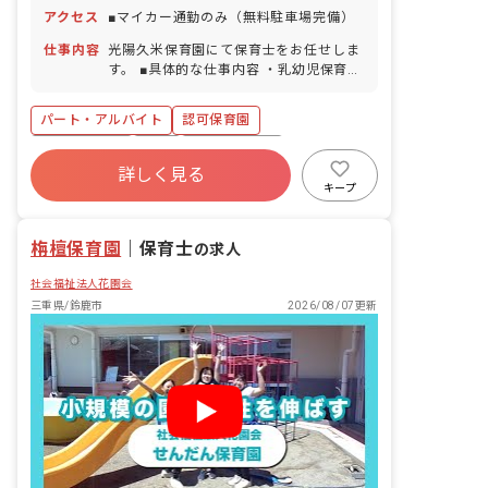
アクセス
■マイカー通勤のみ（無料駐車場完備）
仕事内容
光陽久米保育園にて保育士をお任せしま
す。 ■具体的な仕事内容 ・乳幼児保育全
般
パート・アルバイト
認可保育園
社会保険完備
有給
福利厚生充実
詳しく見る
退職金制度
残業少なめ
昇給昇進あり
キープ
産休育休制度
社会福祉法人
栴檀保育園
｜
保育士
の求人
社会福祉法人花園会
三重県/鈴鹿市
2026/08/07更新