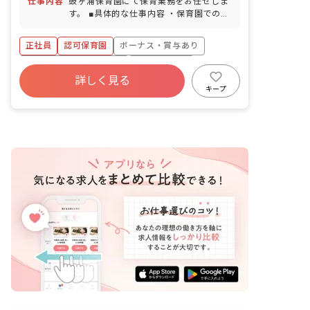
仕事内容
鼓ヶ浦保育園にて保育業務をお任せしま
す。 ■具体的な仕事内容 ・保育園での保
育業務 ・お散歩、遊具を使用した園庭遊
び ・給食、お昼寝、トイレのサポート
正社員
認可保育園
ボーナス・賞与あり
・保護者との連携（アプリ含む） ・書類
作成（週案、月案、会議議事録など） ・
寮・住宅・家賃補助あり
社会保険完備
連絡帳記入、他
詳しく見る
有給
福利厚生充実
退職金制度
キープ
残業少なめ
昇給昇進あり