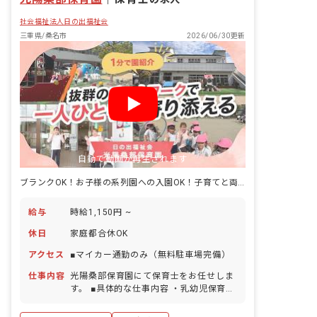
社会福祉法人日の出福祉会
三重県/桑名市
2026/06/30更新
自動で動画が再生されます
ブランクOK！お子様の系列園への入園OK！子育てと両立できる環境です
給与
時給1,150円 ~
休日
家庭都合休OK
アクセス
■マイカー通勤のみ（無料駐車場完備）
仕事内容
光陽桑部保育園にて保育士をお任せしま
す。 ■具体的な仕事内容 ・乳幼児保育全
般