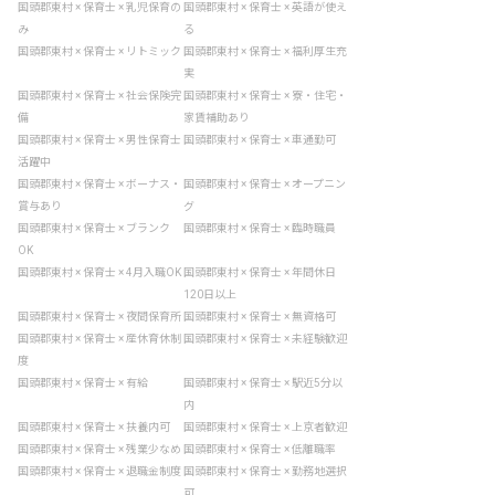
国頭郡東村 × 保育士 × 乳児保育の
国頭郡東村 × 保育士 × 英語が使え
み
る
国頭郡東村 × 保育士 × リトミック
国頭郡東村 × 保育士 × 福利厚生充
実
国頭郡東村 × 保育士 × 社会保険完
国頭郡東村 × 保育士 × 寮・住宅・
備
家賃補助あり
国頭郡東村 × 保育士 × 男性保育士
国頭郡東村 × 保育士 × 車通勤可
活躍中
国頭郡東村 × 保育士 × ボーナス・
国頭郡東村 × 保育士 × オープニン
賞与あり
グ
国頭郡東村 × 保育士 × ブランク
国頭郡東村 × 保育士 × 臨時職員
OK
国頭郡東村 × 保育士 × 4月入職OK
国頭郡東村 × 保育士 × 年間休日
120日以上
国頭郡東村 × 保育士 × 夜間保育所
国頭郡東村 × 保育士 × 無資格可
国頭郡東村 × 保育士 × 産休育休制
国頭郡東村 × 保育士 × 未経験歓迎
度
国頭郡東村 × 保育士 × 有給
国頭郡東村 × 保育士 × 駅近5分以
内
国頭郡東村 × 保育士 × 扶養内可
国頭郡東村 × 保育士 × 上京者歓迎
国頭郡東村 × 保育士 × 残業少なめ
国頭郡東村 × 保育士 × 低離職率
国頭郡東村 × 保育士 × 退職金制度
国頭郡東村 × 保育士 × 勤務地選択
可