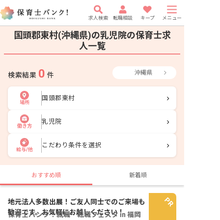
求人検索
転職相談
キープ
メニュー
国頭郡東村(沖縄県)の乳児院の保育士求
人一覧
0
沖縄県
検索結果
件
国頭郡東村
場所
乳児院
働き方
こだわり条件を選択
給与/他
おすすめ順
新着順
地元法人多数出展！ご友人同士でのご来場も
歓迎です。お気軽にお越しください！
保育士バンク！就職・転職フェスタ in 福岡