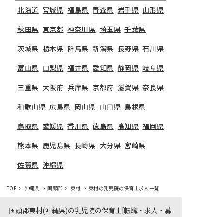
北海道
宮城県
福島県
青森県
岩手県
山形県
秋田県
東京都
神奈川県
埼玉県
千葉県
茨城県
栃木県
群馬県
新潟県
長野県
石川県
富山県
山梨県
福井県
愛知県
静岡県
岐阜県
三重県
大阪府
兵庫県
京都府
滋賀県
奈良県
和歌山県
広島県
岡山県
山口県
島根県
鳥取県
愛媛県
香川県
徳島県
高知県
福岡県
熊本県
鹿児島県
長崎県
大分県
宮崎県
佐賀県
沖縄県
TOP
沖縄県
国頭郡
東村
東村の乳児院の保育士求人一覧
国頭郡東村(沖縄県)の乳児院の保育士[転職・求人・募