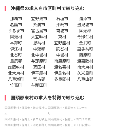
沖縄県の求人を市区町村で絞り込む
那覇市
宜野湾市
石垣市
浦添市
名護市
糸満市
沖縄市
豊見城市
うるま市
宮古島市
南城市
国頭郡
国頭村
大宜味村
東村
今帰仁村
本部町
恩納村
宜野座村
金武町
伊江村
中頭郡
読谷村
嘉手納町
北谷町
北中城村
中城村
西原町
島尻郡
与那原町
南風原町
渡嘉敷村
座間味村
粟国村
渡名喜村
南大東村
北大東村
伊平屋村
伊是名村
久米島町
八重瀬町
宮古郡
多良間村
八重山郡
竹富町
与那国町
国頭郡東村の求人を特徴で絞り込む
国頭郡東村 × 保育士 × 社会福祉法
国頭郡東村 × 保育士 × モンテソー
人
リ
国頭郡東村 × 保育士 × 新卒も歓迎
国頭郡東村 × 保育士 × ヨコミネ式
国頭郡東村 × 保育士 × 時短勤務可
国頭郡東村 × 保育士 × 土日祝休み