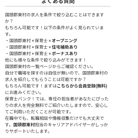
よくある質問
国頭郡東村の求人を条件で絞り込むことはできます
か？
もちろん可能です！以下の条件がよく見られていま
す。
・
国頭郡東村 × 保育士 ×
オープニング
・
国頭郡東村 × 保育士 ×
住宅補助あり
・
国頭郡東村 × 保育士 ×
ボーナスあり
他にも様々な条件で絞り込みができます！
国頭郡東村の一覧ページ
からご確認ください。
自分で職場を探すのは自信が無いので、国頭郡東村の
求人を紹介してもらうことは可能ですか？
もちろん可能です！まずは
こちらから会員登録(無料)
にお進みください。
保育士バンク！では、専任の担当者があなたにぴった
りの求人を完全無料でご紹介いたしますので、安心し
てご利用いただくことが可能です。
在職中でも、転職相談や情報収集だけでも大丈夫で
す。
国頭郡東村
担当のキャリアアドバイザーがしっか
りサポートいたします。