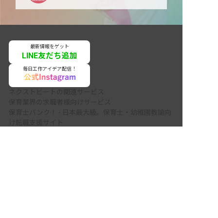
最新情報をゲット
LINE友だち追加
毎日工作アイデア配信！
ネクストビートの関連サービス
保育業界の求職者様向けサービス
保育士バンク！ - 日本最大級。保育士・幼稚園教諭向
け転職支援サイト
非公開の求人多数！ 紹介登録はこちら
保育士バンク！新卒 - 保育士・幼稚園教諭を目指す
「学生向け」就職活動情報サイト
国頭郡東村の求人を紹介してもらう
法人様向けサービス
保育士バンク！コネクト - 保育施設向けの業務支援シ
ステム
保育士バンク！パレット - 保育施設専門の職員マネジ
メントツール
保育士バンク！ウェブパック - 保育施設向けホームペ
ージ制作