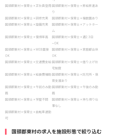
国頭郡東村 × 保育士 × 正社員登用
国頭郡東村 × 保育士 × 昇給昇進あ
り
国頭郡東村 × 保育士 × 研修充実
国頭郡東村 × 保育士 × 複数園あり
国頭郡東村 × 保育士 × 設備充実
国頭郡東村 × 保育士 × アットホー
ム
国頭郡東村 × 保育士 × 復帰率高
国頭郡東村 × 保育士 × 週2.3日
~OK
国頭郡東村 × 保育士 × WEB面接
国頭郡東村 × 保育士 × 家庭都合休
OK
OK
国頭郡東村 × 保育士 × 交通費支給
国頭郡東村 × 保育士 × 借り上げ社
宅制度
国頭郡東村 × 保育士 × 給食費補助
国頭郡東村 × 保育士 × 託児所・保
育支援あり
国頭郡東村 × 保育士 × 午前のみ勤
国頭郡東村 × 保育士 × 午後のみ勤
務
務
国頭郡東村 × 保育士 × 学歴不問
国頭郡東村 × 保育士 × 持ち帰り仕
事なし
国頭郡東村 × 保育士 × 自転車通勤
可
国頭郡東村の求人を施設形態で絞り込む