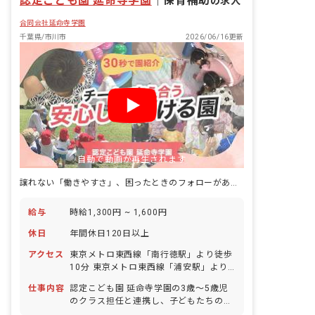
認定こども園 延命寺学園
｜
保育補助
の求人
合同会社延命寺学園
千葉県/市川市
2026/06/16更新
自動で動画が再生されます
譲れない「働きやすさ」、困ったときのフォローがあるから家庭との両立も◎
給与
時給1,300円 ~ 1,600円
休日
年間休日120日以上
アクセス
東京メトロ東西線「南行徳駅」より徒歩
10分 東京メトロ東西線「浦安駅」より
徒歩13分 都営新宿線「一之江駅」より
仕事内容
認定こども園 延命寺学園の3歳～5歳児
徒歩19分 ■パートの場合マイカー通勤不
のクラス担任と連携し、子どもたちの主
可／当園最寄り駅～駅までの自転車レン
体性を大切にした保育業務全般をお任せ