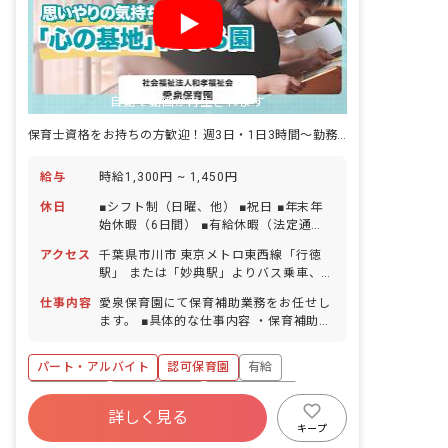
自動で動画が再生されます
保育士資格をお持ちの方歓迎！週3日・1日3時間～勤務時間の相談OK！
給与
時給1,300円 ~ 1,450円
休日
■シフト制（日曜、他） ■祝日 ■年末年
始休暇（6日間） ■有給休暇（法定通
り） ■産前産後・育児休暇（法定通り）
アクセス
千葉県市川市 東京メトロ東西線「行徳
駅」 または「妙典駅」よりバス乗車、
「幸2丁目」バス停より徒歩2分 ■マイカ
仕事内容
愛泉保育園にて保育補助業務をお任せし
ー通勤可（規定に応じた駐車場代支給あ
ます。 ■具体的な仕事内容 ・保育補助業
り） ■バイク・自転車通勤可（駐輪場あ
務全般 子どもたちが園庭で遊んだりお散
り）
歩に行く際の見守り、子どもが遊ぶ際の
パート・アルバイト
認可保育園
有給
サポートなどを保育士と一緒にお願いし
ます！子どもたちが安心して遊び、活動
残業少なめ
産休育休制度
社会福祉法人
できるようにサポートしてください。 ※
詳しく見る
車通勤可
正社員登用
未経験歓迎
ピアノスキル不要。ピアノではなくわら
キープ
べ歌を活用しているため、ピアノのスキ
新卒も歓迎