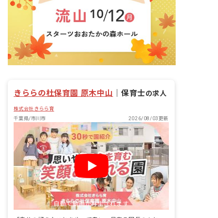
きららの杜保育園 原木中山
｜
保育士
の求人
株式会社きらら育
千葉県/市川市
2026/08/03更新
自動で動画が再生されます