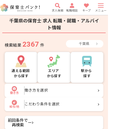
求人検索
転職相談
キープ
メニュー
千葉県の保育士 求人
転職・就職・アルバイ
ト情報
2367
千葉県
検索結果
件
通える範囲
エリア
駅から
から探す
から探す
探す
働き方を選択
働き方
こだわり条件を選択
給与/他
前回条件で
ー
再検索