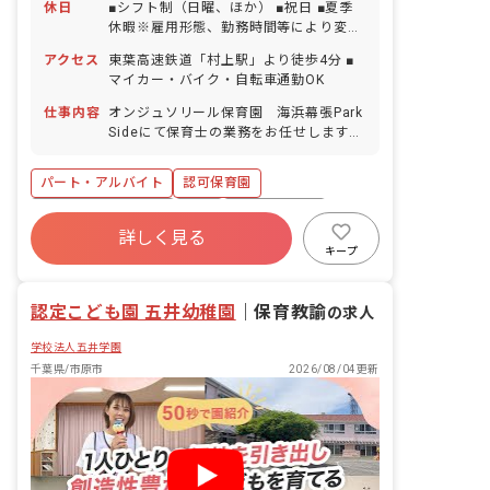
休日
■シフト制（日曜、ほか） ■祝日 ■夏季
休暇※雇用形態、勤務時間等により変動
■年末年始休暇（12/29～1/3） ■有給休
アクセス
東葉高速鉄道「村上駅」より徒歩4分 ■
暇（取得率95％／半日単位での取得可／
マイカー・バイク・自転車通勤OK
5日以上の連休相談OK） ■産前産後・育
児休暇（取得率100％・復帰率100％）
仕事内容
オンジュソリール保育園 海浜幕張Park
■介護・看護休暇 ■バースデー日休暇
Sideにて保育士の業務をお任せします。
■具体的な仕事内容 ・保育業務全般 ・連
絡帳記入 ・保護者対応（アプリ） ※フ
パート・アルバイト
認可保育園
ルタイム勤務の方は担任業務をすること
もあります。
ボーナス・賞与あり
有給
福利厚生充実
詳しく見る
残業少なめ
産休育休制度
車通勤可
キープ
駅近5分以内
アットホーム
認定こども園 五井幼稚園
｜
保育教諭
の求人
学校法人五井学園
千葉県/市原市
2026/08/04更新