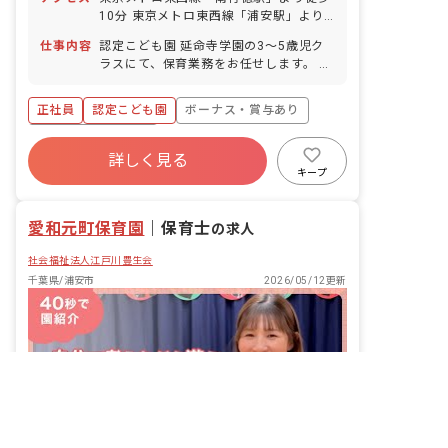
10分 東京メトロ東西線「浦安駅」より
徒歩13分 都営新宿線「一之江駅」より
仕事内容
認定こども園 延命寺学園の3～5歳児ク
徒歩19分 ■マイカー・自転車・バイク通
ラスにて、保育業務をお任せします。 ■
勤OK（無料駐車場あり／当園最寄り駅
具体的な仕事内容 ・保育活動（遊び／製
～駅までの自転車レンタルあり／駐輪場
作／歌／絵本の読み聞かせ など） ・昼
代支給※条件あり）
正社員
認定こども園
ボーナス・賞与あり
食、身支度の見守り・援助 ・保護者対応
（登降園時のコミュニケーション） ・連
年間休日120日以上
絡帳の記入（タブレット使用） ・年間行
詳しく見る
寮・住宅・家賃補助あり
社会保険完備
事の準備、運営補助 ・保育室の簡単な清
キープ
掃、環境整備 ※定員65名／少人数制（1
有給
福利厚生充実
退職金制度
クラス約20名）
残業少なめ
愛和元町保育園
｜
保育士
の求人
社会福祉法人江戸川豊生会
千葉県/浦安市
2026/05/12更新
非公開の求人多数！ 紹介登録はこちら
転職サポートに申し込む