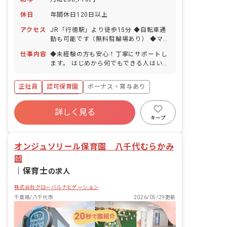
休日
年間休日120日以上
アクセス
JR「行徳駅」より徒歩15分 ◆自転車通
勤も可能です（無料駐輪場あり） ◆マイ
カー通勤の場合も交通費を支給します。
仕事内容
◆未経験の方も安心！丁寧にサポートし
ます。 はじめから何でもできる人はいま
せん。 だから最初は笑顔で子どもたちと
お話できれば大丈夫。 徐々に仕事を覚え
正社員
認可保育園
ボーナス・賞与あり
ていけるよう、先輩がしっかりサポート
していきます。 （室内の消毒やおやつの
年間休日120日以上
準備など） 先輩の様子を見ながら、保育
詳しく見る
寮・住宅・家賃補助あり
社会保険完備
の流れや子どもたちとのかかわり方など
キープ
を少しずつ覚えていってください。
有給
福利厚生充実
退職金制度
残業少なめ
オンジュソリール保育園 八千代むらかみ
園
｜
保育士
の求人
株式会社グローバルナビゲーション
千葉県/八千代市
2026/05/29更新