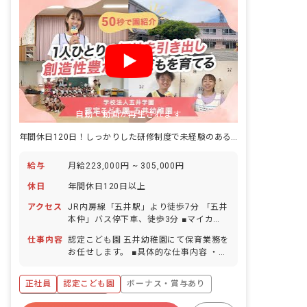
します。 ・感性豊かな心を持った子ども
を育む ・自ら考え判断し行動できる子ど
もを育む ・遊びを通してやりたいことを
見つけられる子どもを育む ■保育のこだ
わり ・お母様と離れて長い時間を過ごす
子どもたちにとって、保育施設の在り方
は非常に重要です。働きやすい環境には
人間関係はとても重要な要素のひとつ。
常にあなた自身のベストを尽くしてほし
自動で動画が再生されます
いという思いから、人柄重視で採用を行
います。新しいスタートを切る当園で、
年間休日120日！しっかりした研修制度で未経験のある方も安心の環境です
素敵なアイデアや想いによる、理想の保
育園づくりを一緒に実現していきましょ
給与
月給223,000円 ~ 305,000円
う！ ・子どもたちがふと見上げたとき、
常に保育士の笑顔があるような、そんな
休日
年間休日120日以上
安心できるあたたかな雰囲気、環境での
園生活を整えていきます。また、安心し
アクセス
JR内房線「五井駅」より徒歩7分 「五井
て過ごすことのできる環境の中で、子ど
本仲」バス停下車、徒歩3分 ■マイカ
もたちひとりひとりの気持ちに寄り添
ー・バイク・自転車通勤OK（職員用の
仕事内容
認定こども園 五井幼稚園にて保育業務を
い、ありのままの姿を受け止めながら
駐車場と駐輪場完備）
お任せします。 ■具体的な仕事内容 ・1
「感性豊かな心‧思いやりの心」を育む
歳児～5歳児いずれかの担任業務 ・預か
ことを目指します。 また、0～2歳用園
り保育業務
庭と3～5歳用園庭が分かれているため、
正社員
認定こども園
ボーナス・賞与あり
安心して遊べます！
年間休日120日以上