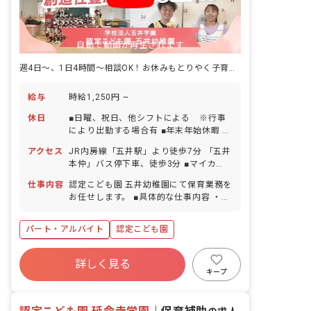
自動で動画が再生されます
週4日～、1日4時間～相談OK！お休みもとりやく子育て中の方も安心！
給与
時給1,250円 ~
休日
■日曜、祝日、他シフトによる ※行事
により出勤する場合有 ■年末年始休暇 ■
有給休暇（法定通り）
アクセス
JR内房線「五井駅」より徒歩7分 「五井
本仲」バス停下車、徒歩3分 ■マイカ
ー・バイク・自転車通勤OK（職員用の
仕事内容
認定こども園 五井幼稚園にて保育業務を
駐車場と駐輪場完備）
お任せします。 ■具体的な仕事内容 ・1
歳児～5歳児いずれかの担任業務 ・預か
り保育業務
パート・アルバイト
認定こども園
ボーナス・賞与あり
詳しく見る
寮・住宅・家賃補助あり
社会保険完備
キープ
有給
福利厚生充実
退職金制度
残業少なめ
車通勤可