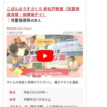
ルが無くても安心して働いていただけま
こぱんはうすさくら 新松戸教室（児童発
す。
達支援・放課後デイ）
｜
児童指導員
の求人
株式会社フォーチュン
千葉県/松戸市
2026/05/12更新
自動で動画が再生されます
子どもの成長と笑顔がやりがいに。働きやすさを重視する職場です
給与
月給235,000円 ~
休日
年間休日120日以上
アクセス
JR「新松戸駅」より徒歩5分 ■マイカー