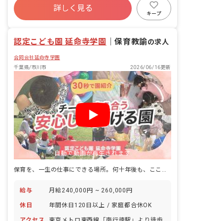
詳しく見る
寮・住宅・家賃補助あり
社会保険完備
キープ
有給
福利厚生充実
退職金制度
昇給昇進あり
認定こども園 延命寺学園
｜
保育教諭
の求人
合同会社延命寺学園
千葉県/市川市
2026/06/16更新
自動で動画が再生されます
保育を、一生の仕事にできる場所。何十年後も、ここで保育をしていたい。
給与
月給240,000円 ~ 260,000円
休日
年間休日120日以上 / 家庭都合休OK
アクセス
東京メトロ東西線「南行徳駅」より徒歩