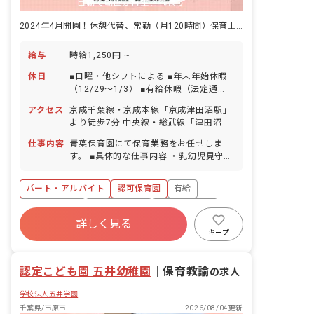
自動で動画が再生されます
2024年4月開園！休憩代替、常勤（月120時間）保育士募集！
給与
時給1,250円 ~
休日
■日曜・他シフトによる ■年末年始休暇
（12/29～1/3） ■有給休暇（法定通
り） ■産前産後・育児休暇 ■看護・介護
アクセス
京成千葉線・京成本線「京成津田沼駅」
休暇 ■慶弔休暇
より徒歩7分 中央線・総武線「津田沼
駅」より徒歩13分 新京成線「新津田沼
仕事内容
青葉保育園にて保育業務をお任せしま
駅」より徒歩10分 ■自転車通勤可（駐輪
す。 ■具体的な仕事内容 ・乳幼児見守り
場あり）
業務、食事介助、おむつ交換等の保育士
業務全般 ＜クラス編成＞ 全園児数162
パート・アルバイト
認可保育園
有給
名 0歳児クラス 12名（1クラス6名） 1
歳児クラス 30名（1クラス10名） 2歳児
福利厚生充実
産休育休制度
社会福祉法人
クラス 30名（1クラス15名） 3歳児クラ
詳しく見る
週2.3日~OK
研修充実
複数園あり
ス 30名（1クラス30名） 4歳児クラス
キープ
30名（1クラス30名） 5歳児クラス 30
設備充実
名（1クラス30名） 子どもたち一人ひと
認定こども園 五井幼稚園
りの気持ちに寄り添える少人数編成で
｜
保育教諭
の求人
す。 ■保育理念‧保育目標 子ども一人ひ
学校法人五井学園
とりの気持ちに寄り添った丁寧な言葉か
けと関わりをモットーに心の保育を実践
千葉県/市原市
2026/08/04更新