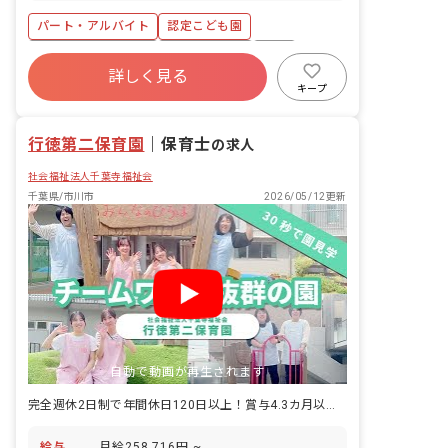
タルあり／駐輪場代支給※条件あり
します。 ■具体的な仕事内容 ・子どもの
パート・アルバイト
認定こども園
見守り／援助：遊びや生活を通した、子
ども一人ひとりの気持ちに寄り添う保育
年間休日120日以上
社会保険完備
有給
・降園準備／保護者対応：お迎え時の簡
詳しく見る
福利厚生充実
残業少なめ
昇給昇進あり
単な受け渡しや、身支度のサポート ・環
キープ
境整備：保育室や遊具の簡単な片付け、
正社員登用
低離職率
清掃
行徳第二保育園
｜
保育士
の求人
社会福祉法人千葉寺福祉会
千葉県/市川市
2026/05/12更新
自動で動画が再生されます
完全週休2日制で年間休日120日以上！賞与4.3カ月以上など待遇も充実
給与
月給258,716円 ~