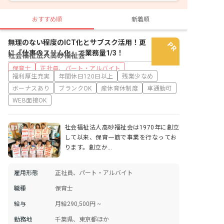
おすすめ順
新着順
無理のない程度のICT化とサブスク活用！更
に「仕事のスリム化」で業務量1/3！
社会福祉法人高砂福祉会
保育士
正社員、パート・アルバイト
福利厚生充実
年間休日120日以上
残業少なめ
ボーナスあり
ブランクOK
産休育休制度
車通勤可
WEB面接OK
社会福祉法人高砂福祉会は1970年に創立
して以来、保育一筋で事業を行なってお
ります。創立か…
雇用形態
正社員、パート・アルバイト
職種
保育士
給与
月給290,500円 ~
勤務地
千葉県、東京都ほか