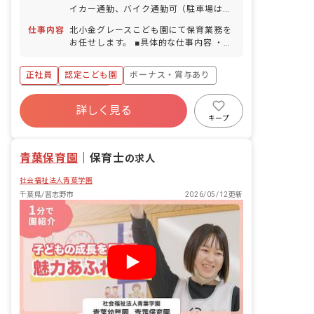
イカー通勤、バイク通勤可（駐車場は自
己契約自己負担） ■自転車通勤可能（最
仕事内容
北小金グレースこども園にて保育業務を
寄り駅の駐輪場代も補助）
お任せします。 ■具体的な仕事内容 ・乳
幼児保育 ※ご経験・能力、ご希望に合っ
た業務をお願いします。 ■職場の雰囲気
正社員
認定こども園
ボーナス・賞与あり
人員にゆとりがあるため休み相談もしや
すく、明るい会話と自由な意見交換が活
年間休日120日以上
発に行われています。遠方出身者も多く
詳しく見る
寮・住宅・家賃補助あり
社会保険完備
活躍しており、馴染みやすい職場です。
キープ
有給
退職金制度
残業少なめ
昇給昇進あり
青葉保育園
｜
保育士
の求人
社会福祉法人青葉学園
千葉県/習志野市
2026/05/12更新