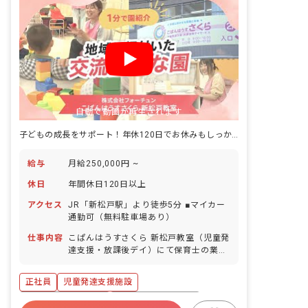
自動で動画が再生されます
子どもの成長をサポート！年休120日でお休みもしっかり確保
給与
月給250,000円 ~
休日
年間休日120日以上
アクセス
JR「新松戸駅」より徒歩5分 ■マイカー
通勤可（無料駐車場あり）
仕事内容
こぱんはうすさくら 新松戸教室（児童発
達支援・放課後デイ）にて保育士の業務
をお任せします。 ■具体的な仕事内容 ・
集団活動の直接支援業務 ・書類作成、送
正社員
児童発達支援施設
迎、保護者対応 ・療育に関わる一切の業
務
ボーナス・賞与あり
年間休日120日以上