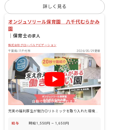
詳しく見る
オンジュソリール保育園 八千代むらかみ
園
｜
保育士
の求人
株式会社グローバルナビゲーション
千葉県/八千代市
2026/05/29更新
自動で動画が再生されます
充実の福利厚生が魅力◎リトミックを取り入れた環境で働きませんか
給与
時給1,550円 ~ 1,650円