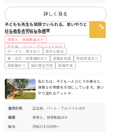
詳しく見る
子どもも先生も笑顔でいられる。思いやりと
けじめを大切にした保育
社会福祉法人青葉学園
保育士、保育教諭ほか
正社員、パート・アルバイトほか
ボーナス・賞与あり
新卒も歓迎
寮・住宅・家賃補助あり
退職金制度
昇給昇進あり
複数園あり
福利厚生充実
設備充実
私たちは、子ども一人ひとりの幸せと、
保育士の笑顔を大切にしています。思い
やり溢れるアットホ…
雇用形態
正社員、パート・アルバイトほか
職種
保育士、保育教諭ほか
給与
月給218,000円～