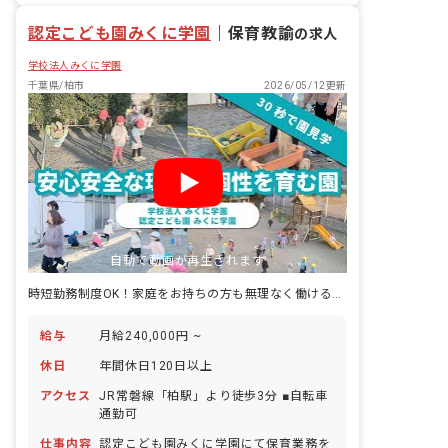
昇給昇進あり
認定こども園みくに学園
｜
保育教諭
の求人
学校法人みくに学園
千葉県/柏市
2026/05/12更新
自動で動画が再生されます
時短勤務制度OK！家庭をお持ちの方も無理なく働ける職場ですよ
給与
月給240,000円 ~
休日
年間休日120日以上
アクセス
JR常磐線「柏駅」より徒歩3分 ■自転車
通勤可
仕事内容
認定こども園みくに学園にて保育業務を