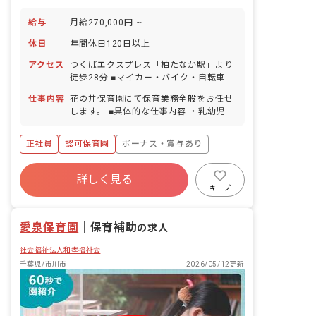
給与
月給270,000円 ~
休日
年間休日120日以上
アクセス
つくばエクスプレス「柏たなか駅」より
徒歩28分 ■マイカー・バイク・自転車通
勤OK（無料駐車場・駐輪場完備）
仕事内容
花の井保育園にて保育業務全般をお任せ
します。 ■具体的な仕事内容 ・乳幼児の
保育業務全般 ・カリキュラム作成 ・保
育日誌記入等の事務作業 ・施設内外の環
正社員
認可保育園
ボーナス・賞与あり
境整備 等
年間休日120日以上
社会保険完備
有給
詳しく見る
福利厚生充実
退職金制度
残業少なめ
キープ
昇給昇進あり
愛泉保育園
｜
保育補助
の求人
社会福祉法人和孝福祉会
千葉県/市川市
2026/05/12更新