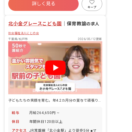
詳しく見る
社会保険完備
有給
福利厚生充実
キープ
昇給昇進あり
産休育休制度
車通勤可
北小金グレースこども園
｜
保育教諭
の求人
社会福祉法人にじの会
千葉県/松戸市
2026/05/12更新
自動で動画が再生されます
子どもたちの笑顔を育む。年4.2カ月分の賞与で頑張りをしっかり評価
給与
月給264,650円 ~
休日
年間休日120日以上
アクセス
JR常磐線「北小金駅」より徒歩5分 ■マ