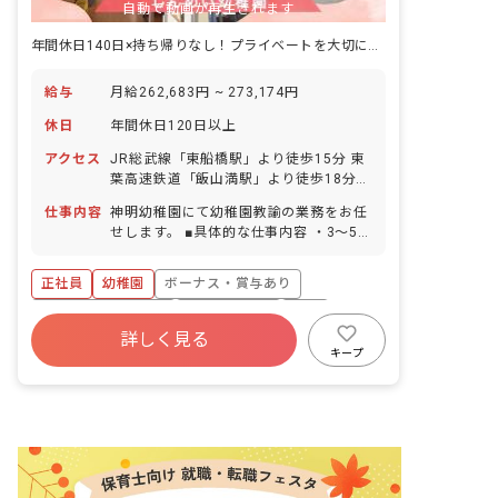
自動で動画が再生されます
年間休日140日×持ち帰りなし！プライベートを大切に働きやすい環境です
給与
月給262,683円 ~ 273,174円
休日
年間休日120日以上
アクセス
JR総武線「東船橋駅」より徒歩15分 東
葉高速鉄道「飯山満駅」より徒歩18分
「船橋整形外科前バス停」下車後、徒歩
仕事内容
神明幼稚園にて幼稚園教諭の業務をお任
1分 ■マイカー・バイク・自転車通勤
せします。 ■具体的な仕事内容 ・3～5歳
OK（駐車場完備）
児の担任業務またはフリーでの業務 ・週
案月案作成 ・その他幼稚園教諭として不
正社員
幼稚園
ボーナス・賞与あり
随する業務
年間休日120日以上
社会保険完備
有給
詳しく見る
福利厚生充実
退職金制度
昇給昇進あり
キープ
産休育休制度