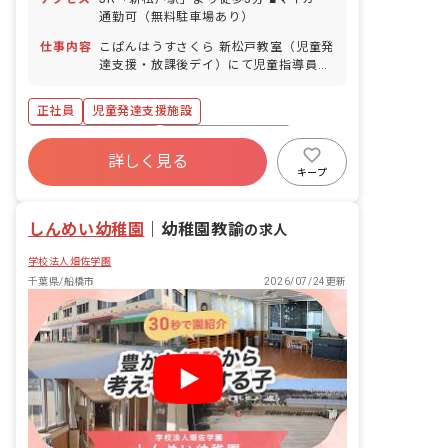
通勤可（無料駐車場あり）
仕事内容
こぱんはうすさくら 新松戸教室（児童発
達支援・放課後デイ）にて児童指導員の
業務をお任せします。 ■具体的な仕事内
容 ・集団活動の直接支援業務 ・書類作
正社員
児童発達支援施設
成、送迎、保護者対応 ・療育に関わる一
切の業務
ボーナス・賞与あり
年間休日120日以上
詳しく見る
社会保険完備
有給
福利厚生充実
キープ
昇給昇進あり
産休育休制度
車通勤可
しんめい幼稚園
｜
幼稚園教諭
の求人
学校法人畑佐学園
千葉県/船橋市
2026/07/24更新