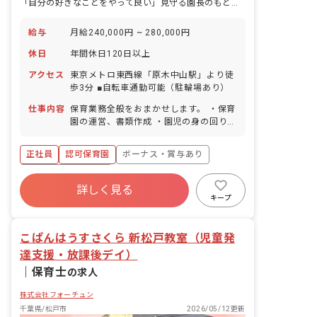
「自分の好きなことをやって良い」見守る園長のもとで優しい保育♪
給与
月給240,000円 ~ 280,000円
休日
年間休日120日以上
アクセス
東京メトロ東西線「原木中山駅」より徒
歩3分 ■自転車通勤可能（駐輪場あり）
仕事内容
保育業務全般をおまかせします。 ・保育
園の運営、書類作成 ・園児の身の回りの
お世話 ・園児に基本的な習慣を身に付け
てもらう ・園児と遊ぶことで健やかな成
正社員
認可保育園
ボーナス・賞与あり
長を手助けする など、子どもを健康・安
全に預かり、子どもの成長の手助けをす
年間休日120日以上
るお仕事です。
詳しく見る
寮・住宅・家賃補助あり
社会保険完備
キープ
有給
退職金制度
残業少なめ
昇給昇進あり
こぱんはうすさくら 新松戸教室（児童発
達支援・放課後デイ）
｜
保育士
の求人
株式会社フォーチュン
千葉県/松戸市
2026/05/12更新