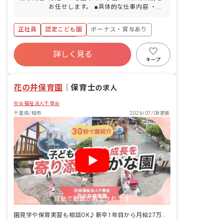
お任せします。 ■具体的な仕事内容 ・乳
幼児の保育、教育業務全般
正社員
認定こども園
ボーナス・賞与あり
年間休日120日以上
詳しく見る
寮・住宅・家賃補助あり
社会保険完備
キープ
有給
福利厚生充実
退職金制度
残業少なめ
花の井保育園
｜
保育士
の求人
社会福祉法人千草会
千葉県/柏市
2026/07/08更新
自動で動画が再生されます
園見学や保育実習も相談OK♪新卒1年目から月給27万円以上