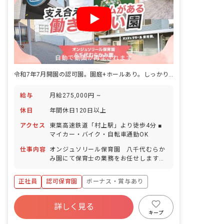
自動で動画が再生されます
令和7年7月開園の認可園。園庭+ホールあり。しっかり休憩も取れます！
給与
月給275,000円 ~
休日
年間休日120日以上
アクセス
東葉高速鉄道「村上駅」より徒歩4分 ■
マイカー・バイク・自転車通勤OK
仕事内容
オンジュソリール保育園 八千代むらか
み園にて保育士の業務をお任せします。
■具体的な仕事内容 ・0～5歳児の担任業
務 ・連絡帳記入 ・週案、月案の記入 ・
正社員
認可保育園
ボーナス・賞与あり
保護者対応（アプリ）
年間休日120日以上
詳しく見る
寮・住宅・家賃補助あり
社会保険完備
キープ
有給
福利厚生充実
残業少なめ