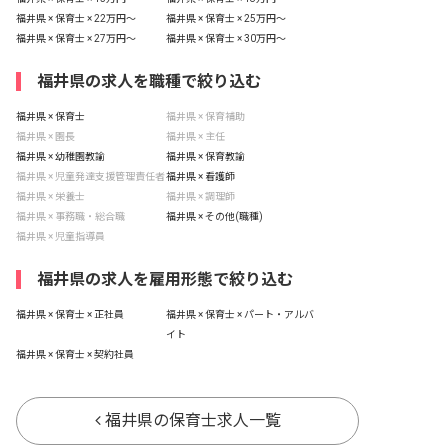
福井県 × 保育士 × 22万円〜
福井県 × 保育士 × 25万円〜
福井県 × 保育士 × 27万円〜
福井県 × 保育士 × 30万円〜
福井県の求人を職種で絞り込む
福井県 × 保育士
福井県 × 保育補助
福井県 × 園長
福井県 × 主任
福井県 × 幼稚園教諭
福井県 × 保育教諭
福井県 × 児童発達支援管理責任者
福井県 × 看護師
福井県 × 栄養士
福井県 × 調理師
福井県 × 事務職・総合職
福井県 × その他(職種)
福井県 × 児童指導員
福井県の求人を雇用形態で絞り込む
福井県 × 保育士 × 正社員
福井県 × 保育士 × パート・アルバ
イト
福井県 × 保育士 × 契約社員
福井県の保育士求人一覧