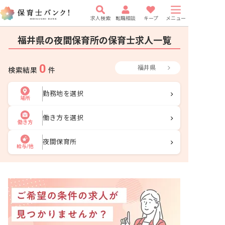
求人検索
転職相談
キープ
メニュー
福井県の夜間保育所の保育士求人一覧
0
福井県
検索結果
件
勤務地を選択
場所
働き方を選択
働き方
夜間保育所
給与/他