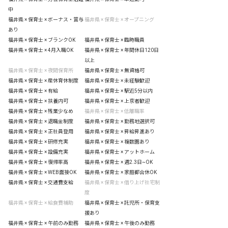
中
福井県 × 保育士 × ボーナス・賞与
福井県 × 保育士 × オープニング
あり
福井県 × 保育士 × ブランクOK
福井県 × 保育士 × 臨時職員
福井県 × 保育士 × 4月入職OK
福井県 × 保育士 × 年間休日120日
以上
福井県 × 保育士 × 夜間保育所
福井県 × 保育士 × 無資格可
福井県 × 保育士 × 産休育休制度
福井県 × 保育士 × 未経験歓迎
福井県 × 保育士 × 有給
福井県 × 保育士 × 駅近5分以内
福井県 × 保育士 × 扶養内可
福井県 × 保育士 × 上京者歓迎
福井県 × 保育士 × 残業少なめ
福井県 × 保育士 × 低離職率
福井県 × 保育士 × 退職金制度
福井県 × 保育士 × 勤務地選択可
福井県 × 保育士 × 正社員登用
福井県 × 保育士 × 昇給昇進あり
福井県 × 保育士 × 研修充実
福井県 × 保育士 × 複数園あり
福井県 × 保育士 × 設備充実
福井県 × 保育士 × アットホーム
福井県 × 保育士 × 復帰率高
福井県 × 保育士 × 週2.3日~OK
福井県 × 保育士 × WEB面接OK
福井県 × 保育士 × 家庭都合休OK
福井県 × 保育士 × 交通費支給
福井県 × 保育士 × 借り上げ社宅制
度
福井県 × 保育士 × 給食費補助
福井県 × 保育士 × 託児所・保育支
援あり
福井県 × 保育士 × 午前のみ勤務
福井県 × 保育士 × 午後のみ勤務