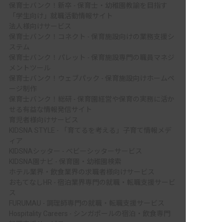
保育士バンク！新卒 - 保育士・幼稚園教諭を目指す
「学生向け」就職活動情報サイト
法人様向けサービス
保育士バンク！コネクト - 保育施設向けの業務支援シ
ステム
保育士バンク！パレット - 保育施設専門の職員マネジ
メントツール
保育士バンク！ウェブパック - 保育施設向けホームペ
ージ制作
保育士バンク！総研 - 保育園経営や保育の実務に活か
せる有益な情報発信サイト
育児者様向けサービス
KIDSNA STYLE - 「育てるを考える」子育て情報メデ
ィア
KIDSNAシッター - ベビーシッターサービス
KIDSNA園ナビ - 保育園・幼稚園検索
ホテル業界・飲食業界の求職者様向けサービス
おもてなしHR - 宿泊業界専門の就職・転職支援サービ
ス
FURUMAU - 調理師専門の就職・転職支援サービス
Hospitality Careers - シンガポールの宿泊・飲食専門