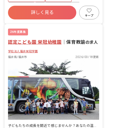
アットホーム
寮・住宅・家賃補助あり
詳しく見る
社会保険完備
土日祝休み
有給
キープ
福利厚生充実
退職金制度
残業少なめ
26年度募集
認定こども園 栄冠幼稚園
｜
保育教諭
の求人
学校法人福井栄冠学園
福井県/福井市
2026/03/18更新
子どもたちの成長を間近で感じませんか？あなたの温かい手が未来を育みます。