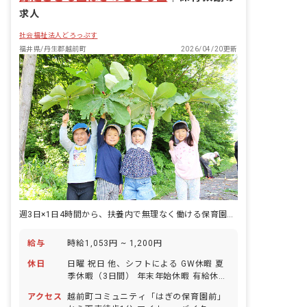
求人
社会福祉法人どろっぷす
福井県/丹生郡越前町
2026/04/20更新
週3日×1日4時間から、扶養内で無理なく働ける保育園パート。
給与
時給1,053円 ~ 1,200円
休日
日曜 祝日 他、シフトによる GW休暇 夏
季休暇（3日間） 年末年始休暇 有給休暇
（法定通り付与、取得率100％！半日単
アクセス
越前町コミュニティ「はぎの保育園前」
位の取得や5日以上の連休利用も可） 慶