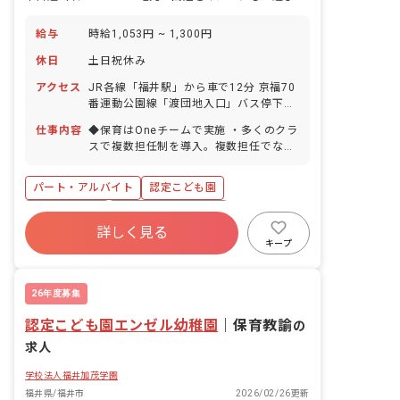
給与
時給1,053円 ~ 1,300円
休日
土日祝休み
アクセス
JR各線「福井駅」から車で12分 京福70
番運動公園線「渡団地入口」バス停下車
徒歩2分 ※マイカー・自転車通勤OK（近
仕事内容
◆保育はOneチームで実施 ・多くのクラ
くに無料の駐車場を完備）
スで複数担任制を導入。複数担任でない
クラスも主幹やフリーが保育をサポート
しています。 ・ 「お手伝いノート」で
パート・アルバイト
認定こども園
それぞれのタスクを共有し合い、製作物
をサポートしています。
アットホーム
ボーナス・賞与あり
詳しく見る
社会保険完備
土日祝休み
有給
キープ
福利厚生充実
退職金制度
残業少なめ
26年度募集
認定こども園エンゼル幼稚園
｜
保育教諭
の
求人
学校法人福井加茂学園
福井県/福井市
2026/02/26更新