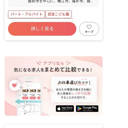
越前市を中心に、鯖江市、福井市、越前
OK) 産前産後・育児休暇（取得率・復帰
町、南越前町から通勤されている方もい
率ともに100％！） 慶弔休暇 介護・看護
らっしゃいます。 ◆マイカー・バイク・
休暇 ◆シフトの相談もしやすい職場で
パート・アルバイト
認定こども園
自転車通勤OK（無料駐車場、駐輪スペー
す。 ◆子育て中の職員の割合は全体の約
スあり） ◆駅前にはスーパーマーケット
アットホーム
社会保険完備
有給
35％！産休取得後、復帰して子育てと両
や銀行などがあり、通勤のついでにお買
詳しく見る
立しながら働いています。 ＜お休みにつ
残業少なめ
産休育休制度
社会福祉法人
い物などもできる便利な立地です。
キープ
いて職員の方へインタビューしました！
車通勤可
正社員登用
＞ ・子どもの急な体調不良等の際も、園
長をはじめとして職場の方々も優しく相
談に乗ってくれるので助かっています。
有休なども「お互い様」の精神で、譲り
合いながら出来る限り希望通り取れるよ
うに助け合っています。