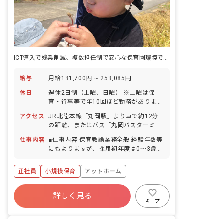
ICT導入で残業削減、複数担任制で安心な保育園環境です。
給与
月給181,700円 ~ 253,085円
休日
週休2日制（土曜、日曜） ※土曜は保
育・行事等で年10回ほど勤務があります
祝日 お盆休み（3日程度※その年の曜日
アクセス
JR北陸本線「丸岡駅」より車で約12分
により変動あり） 年末年始休暇（12/29
の距離、またはバス「丸岡バスターミナ
～1/4） 有給休暇（法定通り／取得率
ル」から徒歩10分のため通いやすいで
76％／勤務初月から取得可能／半休も時
仕事内容
■仕事内容 保育教諭業務全般 経験年数等
す！ ◆マイカー、バイク、自転車通勤
間休もOKです！） ※希望休も通りやす
にもよりますが、採用初年度は0～3歳児
OK！園の敷地内にある駐車場・駐輪場
く、お休みも取りやすい環境です。 産前
クラスの配属になる場合がほとんどで
が無料で利用できます！
産後・育児休暇（取得率・復帰率共に
す。 ■スタッフ構成 園長 1名 事務長
正社員
小規模保育
アットホーム
100％） ※年間休日105日
1名 保育士 24名 看護師 1名 事務員
1名 栄養士・調理員 4名（委託） ■園
ボーナス・賞与あり
児定員 合計130名 0歳児 20名 1歳児
詳しく見る
寮・住宅・家賃補助あり
社会保険完備
20名 2歳児 20名 3歳児 23名 4歳
キープ
児 23名 5歳児 24名
有給
福利厚生充実
退職金制度