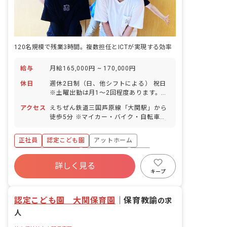
120名規模で残業3時間。複数担任とICTが実現する効率
給与
月給165,000円 ~ 170,000円
休日
週休2日制（日、他シフトによる） 祝日
※土曜出勤は月1～2回程度あります。
年末年始休暇（6日間以上） 産休育休制
アクセス
えちぜん鉄道三国芦原線「大関駅」から
度（取得率100％、復帰率80%） 有給休
徒歩5分 ※マイカー・バイク・自転車通
暇（法定通り付与。30分単位・5日以上
勤OK（無料駐車場・駐輪場完備） ◇駅
の連休も取得可能） 特別有給休暇（年5
チカの好立地ながら、園周辺は自然に恵
日） 年間休日105日 ◇有給休暇と特別有
正社員
認定こども園
アットホーム
まれた環境です。
給休暇は勤務初日より付与します。両休
ボーナス・賞与あり
社会保険完備
有給
暇とも時間単位（30分）から取得可能な
詳しく見る
ので、ちょっとした用事を済ませてから
退職金制度
残業少なめ
昇給昇進あり
キープ
出勤もできますよ。（入職当初から、8
産休育休制度
時間勤務×10日間＝80時間分の有休を利
用できます！） ◇当園は担任をもたない
認定こども園 大関保育園
｜
保育教諭
の求
フリーの保育教諭を配置しており、急な
お休みにも柔軟に対応できるよう配慮し
人
ています。