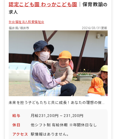
認定こども園 わっかこども園
｜
保育教諭
の
求人
社会福祉法人和愛福祉会
福井県/坂井市
2026/03/31更新
未来を担う子どもたちと共に成長！あなたの理想の保育、ここで見つけませんか？
給与
月給231,200円 ~ 231,200円
休日
他シフト制 有給休暇 ※年間休日なし
アクセス
駅情報はありません。