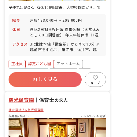
子連れ出勤OK、有休100％取得。大規模園だから、できる働き方がある
給与
月給183,040円 ~ 208,000円
休日
週休2日制 GW休暇 夏季休暇（お盆休み
として3日間程度） 年末年始休暇（1週
間程度） 有給休暇(入職後6カ月で10日
アクセス
JR北陸本線「武生駅」から車で10分 ※
付与/半日～取得可能/5日以上の連休も
越前市を中心に、鯖江市、福井市、越前
相談OK) 産前産後・育児休暇（取得率・
町、南越前町から通勤されている方もい
復帰率ともに100％！） 慶弔休暇 介護・
らっしゃいます。 ◆マイカー・バイク・
看護休暇 ◆年間休日115日＋有休取得率
正社員
認定こども園
アットホーム
自転車通勤OK（無料駐車場、駐輪スペー
100％！ 職員数にゆとりを持たせている
スあり） ◆駅前にはスーパーマーケット
ボーナス・賞与あり
社会保険完備
有給
ため、お休みの相談がしやすい環境で
や銀行などがあり、通勤のついでにお買
詳しく見る
す。 ◆子育て中の職員の割合は全体の約
退職金制度
残業少なめ
昇給昇進あり
い物などもできる便利な立地です。
キープ
35％！産休取得後、復帰して子育てと両
産休育休制度
立しながら働いています。 ＜お休みにつ
いて職員の方へインタビューしました！
慈光保育園
｜
保育士
の求人
＞ ・子どもの急な体調不良等の際も、園
長をはじめとして職場の方々も優しく相
社会福祉法人慈光保育園
談に乗ってくれるので助かっています。
福井県/鯖江市
2026/07/09更新
有休なども「お互い様」の精神で、譲り
合いながら出来る限り希望通り取れるよ
うに助け合っています。