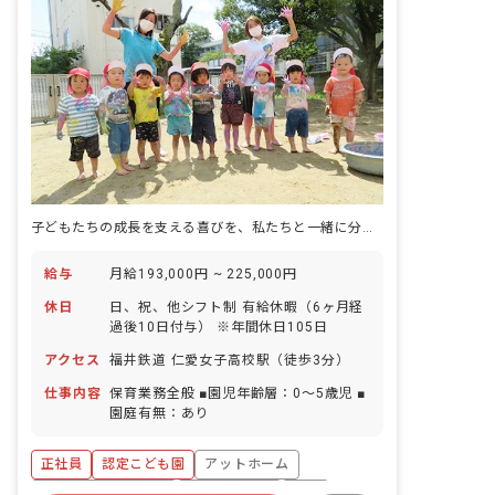
子どもたちの成長を支える喜びを、私たちと一緒に分かち合いませんか？
給与
月給193,000円 ~ 225,000円
休日
日、祝、他シフト制 有給休暇（6ヶ月経
過後10日付与） ※年間休日105日
アクセス
福井鉄道 仁愛女子高校駅（徒歩3分）
仕事内容
保育業務全般 ■園児年齢層：0～5歳児 ■
園庭有無：あり
正社員
認定こども園
アットホーム
ボーナス・賞与あり
社会保険完備
有給