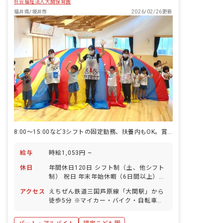
社会福祉法人大関保育園
福井県/坂井市
2026/02/26更新
8:00～15:00など3シフトの固定勤務、扶養内もOK。賞与あり！
給与
時給1,053円 ~
休日
年間休日120日 シフト制（土、他シフト
制） 祝日 年末年始休暇（6日間以上）
産休育休制度（取得率、復帰率ともに
アクセス
えちぜん鉄道三国芦原線「大関駅」から
100%） 有給休暇（法定通り付与。30分
徒歩5分 ※マイカー・バイク・自転車通
単位・5日以上の連休も取得可能） 特別
勤OK（無料駐車場・駐輪場完備） ◇駅
有給休暇（年5日） ◇有給休暇と特別有
チカの好立地ながら、園周辺は自然に恵
給休暇は勤務初日より付与します。両休