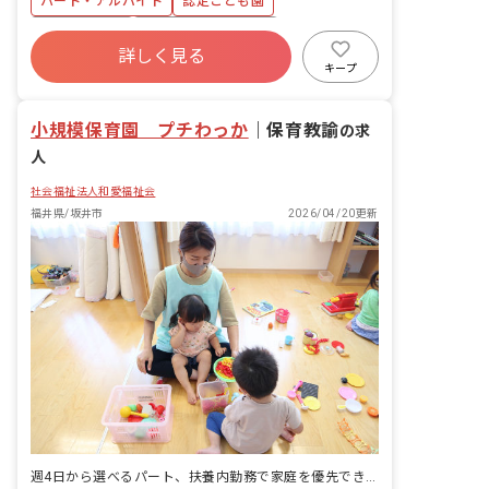
パート・アルバイト
認定こども園
まれた環境です。
暇とも時間単位（30分）から取得可能な
アットホーム
ボーナス・賞与あり
ので、ちょっとした用事を済ませてから
詳しく見る
出勤もできますよ。 ◇当園は担任をもた
社会保険完備
有給
残業少なめ
キープ
ないフリーの保育教諭を配置しており、
昇給昇進あり
産休育休制度
社会福祉法人
急なお休みにも柔軟に対応できるよう配
慮しています。
小規模保育園 プチわっか
｜
保育教諭
の求
人
社会福祉法人和愛福祉会
福井県/坂井市
2026/04/20更新
週4日から選べるパート、扶養内勤務で家庭を優先できます。