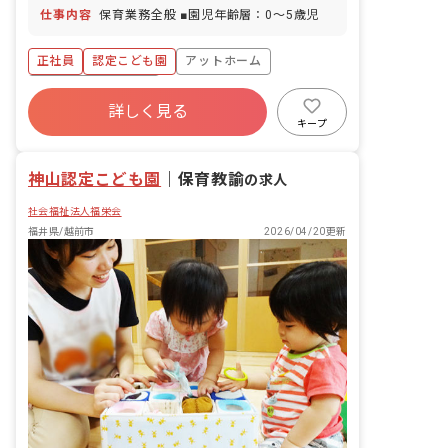
仕事内容
保育業務全般 ■園児年齢層：0～5歳児
正社員
認定こども園
アットホーム
ボーナス・賞与あり
詳しく見る
寮・住宅・家賃補助あり
社会保険完備
キープ
有給
福利厚生充実
退職金制度
残業少なめ
神山認定こども園
｜
保育教諭
の求人
社会福祉法人福栄会
福井県/越前市
2026/04/20更新