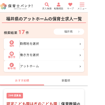
求人検索
転職相談
キープ
メニュー
福井県のアットホームの保育士求人一覧
17
福井県
検索結果
件
勤務地を選択
場所
働き方を選択
働き方
アットホーム
給与/他
おすすめ順
新着順
26年度募集
認定こども園はぎのこども園
｜
保育教諭
の