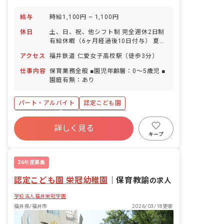
給与
時給1,100円 ~ 1,100円
休日
土、日、祝、他シフト制 完全週休2日制
有給休暇（6ヶ月経過後10日付与） 夏季
休暇 年末年始休暇 育児休業 看護休暇
アクセス
福井鉄道 仁愛女子高校駅（徒歩3分）
仕事内容
保育業務全般 ■園児年齢層：0～5歳児 ■
園庭有無：あり
パート・アルバイト
認定こども園
アットホーム
ボーナス・賞与あり
詳しく見る
社会保険完備
有給
福利厚生充実
キープ
退職金制度
残業少なめ
昇給昇進あり
26年度募集
認定こども園 栄冠幼稚園
｜
保育教諭
の求人
学校法人福井栄冠学園
福井県/福井市
2026/03/18更新