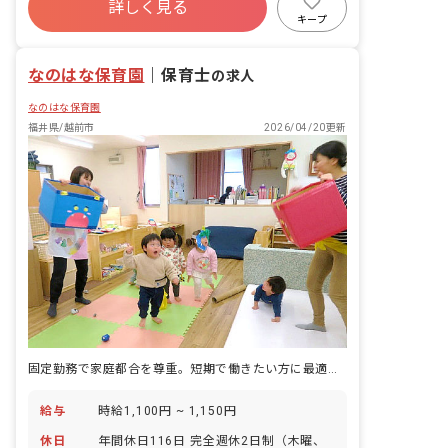
詳しく見る
寮・住宅・家賃補助あり
社会保険完備
キープ
有給
福利厚生充実
退職金制度
残業少なめ
なのはな保育園
｜
保育士
の求人
なのはな保育園
福井県/越前市
2026/04/20更新
固定勤務で家庭都合を尊重。短期で働きたい方に最適です。
給与
時給1,100円 ~ 1,150円
休日
年間休日116日 完全週休2日制（木曜、