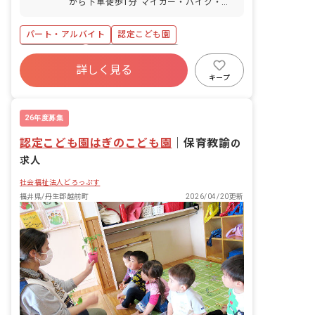
から下車徒歩1分 マイカー・バイク・自
弔休暇 産前産後・育児休暇（パート職員
転車通勤OK（無料の駐車場と駐輪場を完
も取得・復帰実績あり）※フルタイム勤
備）
務の方が対象 介護・看護休暇※フルタイ
パート・アルバイト
認定こども園
ム勤務の方が対象
アットホーム
ボーナス・賞与あり
詳しく見る
社会保険完備
有給
退職金制度
キープ
残業少なめ
昇給昇進あり
産休育休制度
26年度募集
認定こども園はぎのこども園
｜
保育教諭
の
求人
社会福祉法人どろっぷす
福井県/丹生郡越前町
2026/04/20更新