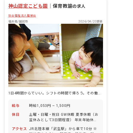
残業少なめ
神山認定こども園
｜
保育教諭
の求人
社会福祉法人福栄会
福井県/越前市
2026/04/20更新
1日4時間からでいい。シフトの時間で帰ろう。その働き方、ここにある
給与
時給1,053円 ~ 1,500円
休日
土曜・日曜・祝日 GW休暇 夏季休暇（お
盆休みとして3日間程度） 年末年始休暇
（1週間程度） 有給休暇(法定通り付与/
アクセス
JR北陸本線「武生駅」から車で10分 ※
半日～取得可能/5日以上の連休も相談