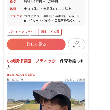
給与
時給1,053円 ~ 1,200円
休日
土日祝休み / 年間休日120日以上
アクセス
つつじバス「河和田小学校前」徒歩3分
■マイカー・バイク・自転車通勤OK（無
料駐車場完備）
パート・アルバイト
認定こども園
アットホーム
年間休日120日以上
詳しく見る
社会保険完備
土日祝休み
有給
キープ
福利厚生充実
退職金制度
残業少なめ
小規模保育園 プチわっか
｜
保育教諭
の求
人
社会福祉法人和愛福祉会
福井県/坂井市
2026/04/20更新