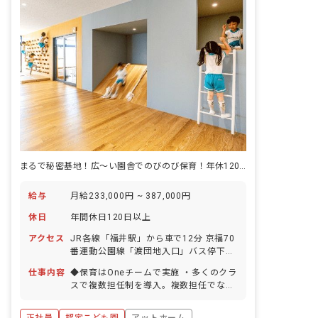
まるで秘密基地！広～い園舎でのびのび保育！年休120日・賞与＋臨時賞与
給与
月給233,000円 ~ 387,000円
休日
年間休日120日以上
アクセス
JR各線「福井駅」から車で12分 京福70
番運動公園線「渡団地入口」バス停下車
徒歩2分 ※マイカー・自転車通勤OK（近
仕事内容
◆保育はOneチームで実施 ・多くのクラ
くに無料の駐車場を完備） ・車でアクセ
スで複数担任制を導入。複数担任でない
ス5分圏内に、ディスカウントストアを
クラスも主幹やフリーが保育をサポート
始めとする便利なお店が多く立ち並んで
しています。 ・ 「お手伝いノート」で
おり、仕事帰りにも立ち寄りやすいで