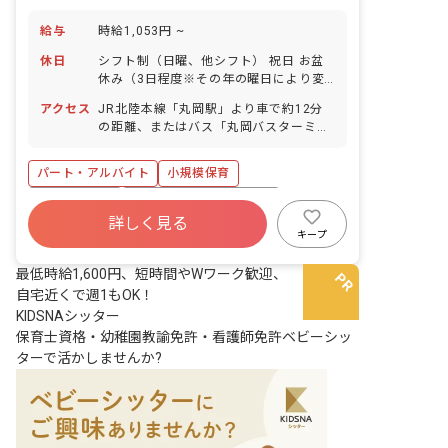
給与
時給1,053円 ~
休日
シフト制（日曜、他シフト） 祝日 お盆
休み（3日程度※その年の曜日により変
動あり） 年末年始休暇（12/29～1/4）
アクセス
JR北陸本線「丸岡駅」より車で約12分
有給休暇（法定通り／取得率76％／勤務
の距離、またはバス「丸岡バスターミナ
初月から取得可能／半休も時間休もOKで
ル」から徒歩10分のため通いやすいで
す！） 産前産後・育児休暇（取得率・復
す！ ◆マイカー、バイク、自転車通勤
帰率共に100％）
パート・アルバイト
小規模保育
OK！園の敷地内にある駐車場・駐輪場が
無料で利用できます！
アットホーム
寮・住宅・家賃補助あり
詳しく見る
社会保険完備
有給
福利厚生充実
キープ
退職金制度
残業少なめ
産休育休制度
最低時給1,600円、短時間やWワーク歓迎、
自宅近くで週1もOK！
KIDSNAシッター
保育士資格・幼稚園教諭免許・看護師免許ベビーシッ
ターで活かしませんか?