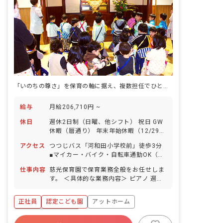
「いのちの尊さ」を保育の軸に据え、複数担任でひとりの負担に偏らせない園です。
給与
月給206,710円 ~
休日
週休2日制（日曜、他シフト） 祝日 GW
休暇（暦通り） 年末年始休暇（12/29～
1/3） 有給休暇（6カ月経過後の年次有
アクセス
つつじバス「河和田小学校前」徒歩3分
給休暇日数：10日） 慶弔休暇 産前産
■マイカー・バイク・自転車通勤OK（無
後・育児休暇（取得率100％・復帰実績
料駐車場完備）
あり） 介護・看護休暇 ※土曜日出勤は
仕事内容
慈光保育園で保育業務全般をお任せしま
月に1.5日／基本半日（土曜出勤の振替
す。 ＜具体的な業務内容＞ ピアノ 週案
は当月に半休） ※年間休日110日
作成 月案作成 日誌作成 クラス通信作成
壁面制作 外遊び 園外へのお散歩
正社員
認定こども園
アットホーム
ボーナス・賞与あり