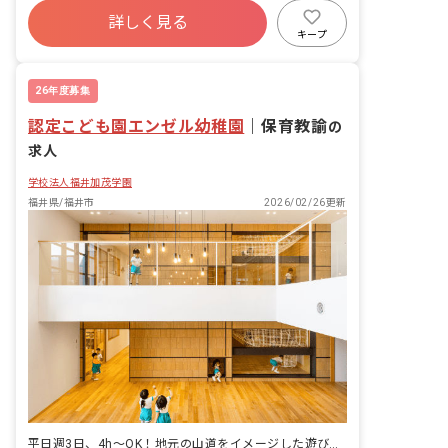
詳しく見る
福利厚生充実
退職金制度
残業少なめ
キープ
昇給昇進あり
26年度募集
認定こども園エンゼル幼稚園
｜
保育教諭
の
求人
学校法人福井加茂学園
福井県/福井市
2026/02/26更新
平日週3日、4h～OK！地元の山道をイメージした遊び心あふれるこども園