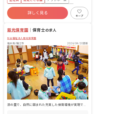
正社員
認定こども園
アットホーム
それぞれのタスクを共有し合い、製作物
す。 ・園は静かな住宅街の中にあり、お
をサポートしています。
ボーナス・賞与あり
年間休日120日以上
散歩にピッタリな公園も複数あって、保
詳しく見る
育環境にも恵まれています。
社会保険完備
有給
福利厚生充実
キープ
退職金制度
昇給昇進あり
慈光保育園
｜
保育士
の求人
社会福祉法人慈光保育園
福井県/鯖江市
2026/04/20更新
漆の里で、自然に囲まれた充実した保育環境が実現できます。