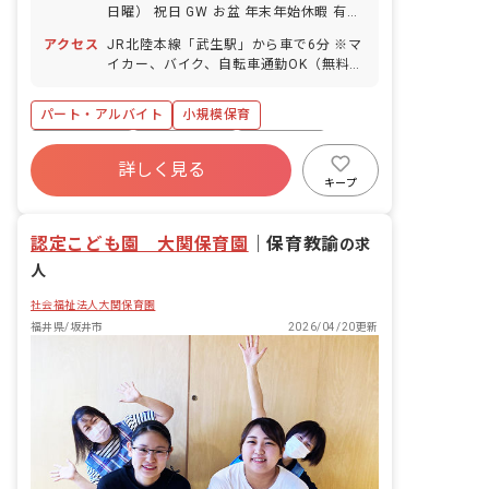
日曜） 祝日 GW お盆 年末年始休暇 有給
休暇（法定通りに付与／取得率100％／
アクセス
JR北陸本線「武生駅」から車で6分 ※マ
半日単位から取得可能）
イカー、バイク、自転車通勤OK（無料の
駐車場と駐輪場を完備） ・静かな住宅街
の中にある園です。園の向かいには大き
パート・アルバイト
小規模保育
な公園もあり、保育環境にも恵まれてい
ます。 ・国道沿いに園があるので、車通
アットホーム
乳児保育のみ
未経験歓迎
勤もしやすいです。 ・園から徒歩5分圏
詳しく見る
新卒も歓迎
ブランクOK
設備充実
内にスーパー、ドラックストア、100円
キープ
ショップもあり、仕事帰りのお買い物に
臨時職員
も立ち寄りやすいです。
認定こども園 大関保育園
｜
保育教諭
の求
人
社会福祉法人大関保育園
福井県/坂井市
2026/04/20更新