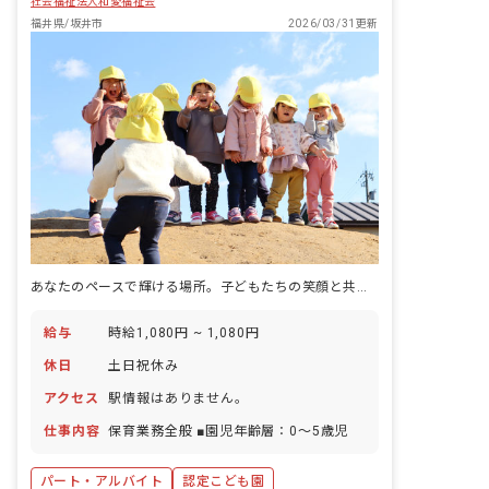
社会福祉法人和愛福祉会
福井県/坂井市
2026/03/31更新
あなたのペースで輝ける場所。子どもたちの笑顔と共に、新しい一歩を踏み出そう！
給与
時給1,080円 ~ 1,080円
休日
土日祝休み
アクセス
駅情報はありません。
仕事内容
保育業務全般 ■園児年齢層：0～5歳児
パート・アルバイト
認定こども園