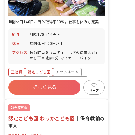
年間休日140日、有休取得率90％。仕事も休みも充実させたい方へ。
給与
月給178,516円 ~
休日
年間休日120日以上
アクセス
越前町コミュニティ「はぎの保育園前」
から下車徒歩1分 マイカー・バイク・自
転車通勤OK（無料の駐車場と駐輪場を完
備）
正社員
認定こども園
アットホーム
ボーナス・賞与あり
年間休日120日以上
詳しく見る
社会保険完備
有給
退職金制度
キープ
残業少なめ
昇給昇進あり
26年度募集
認定こども園 わっかこども園
｜
保育教諭
の
求人