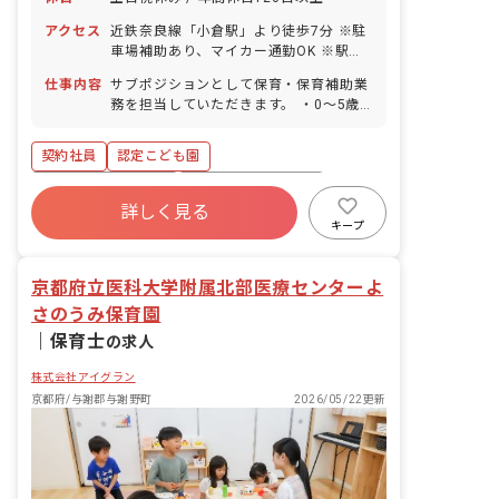
アクセス
近鉄奈良線「小倉駅」より徒歩7分 ※駐
車場補助あり、マイカー通勤OK ※駅チ
カなので徒歩でも通いやすいです！
仕事内容
サブポジションとして保育・保育補助業
務を担当していただきます。 ・0～5歳
児、および学童の保育業務。 など
契約社員
認定こども園
ボーナス・賞与あり
年間休日120日以上
詳しく見る
寮・住宅・家賃補助あり
社会保険完備
キープ
土日祝休み
有給
福利厚生充実
残業少なめ
京都府立医科大学附属北部医療センターよ
さのうみ保育園
｜
保育士
の求人
株式会社アイグラン
京都府/与謝郡与謝野町
2026/05/22更新