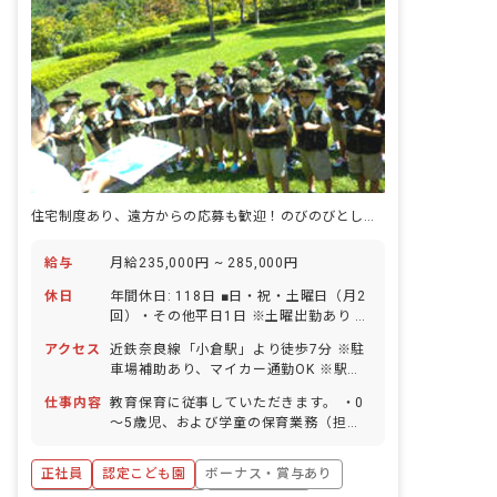
住宅制度あり、遠方からの応募も歓迎！のびのびとした保育ができるこども園
給与
月給235,000円 ~ 285,000円
休日
年間休日: 118日 ■日・祝・土曜日（月2
回）・その他平日1日 ※土曜出勤あり ■
年末年始休暇 ■夏季休暇（日祝含めて5
アクセス
近鉄奈良線「小倉駅」より徒歩7分 ※駐
日間） ■GW休暇 ■有給休暇（法定通り
車場補助あり、マイカー通勤OK ※駅チ
付与／半日単位から取得可能） ■功労休
カなので徒歩でも通いやすいです！
暇 ■産前産後・育児休暇（取得実績あ
仕事内容
教育保育に従事していただきます。 ・0
り） ■看護休暇（取得実績あり）
～5歳児、および学童の保育業務（担任
含む）。 ・クラス担当や保育計画作成。
など
正社員
認定こども園
ボーナス・賞与あり