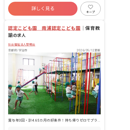
寮・住宅・家賃補助あり
社会保険完備
詳しく見る
有給
福利厚生充実
退職金制度
キープ
残業少なめ
昇給昇進あり
認定こども園 南浦認定こども園
｜
保育教
諭
の求人
社会福祉法人黎明会
京都府/宇治市
2026/05/12更新
賞与年3回・計4.65カ月の好条件！持ち帰りゼロでプライベートも充実