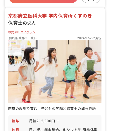
ブランクOK
京都府立医科大学 学内保育所くすのき
｜
保育士
の求人
株式会社アイグラン
京都府/京都市上京区
2026/05/22更新
医療の現場で育む、子どもの笑顔と保育士の成長物語
給与
月給212,000円 ~
休日
日、祝、年末年始、他シフト制 有給休暇