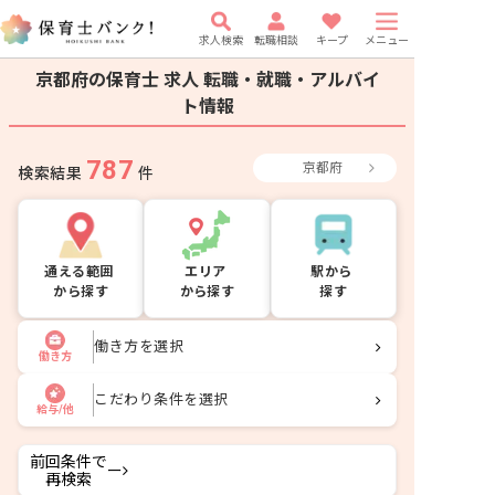
求人検索
転職相談
キープ
メニュー
京都府の保育士 求人
転職・就職・アルバイ
ト情報
787
京都府
検索結果
件
通える範囲
エリア
駅から
から探す
から探す
探す
働き方を選択
働き方
こだわり条件を選択
給与/他
前回条件で
ー
再検索