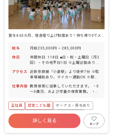
賞与4.65カ月、宿舎借り上げ制度あり！持ち帰り0でメリハリある働き方
給与
月給235,000円 ~ 285,000円
休日
年間休日: 118日 ■日・祝・土曜日（月2
回）・その他平日1日 ※土曜出勤あり ■
年末年始休暇 ■夏季休暇（日祝含めて5
アクセス
近鉄奈良線「小倉駅」より徒歩7分 ※駐
日間） ■GW休暇 ■有給休暇（法定通り
車場補助あり、マイカー通勤OK ※駅チ
付与／半日単位から取得可能） ■功労休
カなので徒歩でも通いやすいです！
暇 ■産前産後・育児休暇（取得実績あ
仕事内容
教育保育に従事していただきます。 ・0
り） ■看護休暇（取得実績あり）
～5歳児、および学童の保育業務。 ・ク
ラス担当や保育計画作成。 など
正社員
認定こども園
ボーナス・賞与あり
寮・住宅・家賃補助あり
社会保険完備
詳しく見る
有給
福利厚生充実
退職金制度
キープ
昇給昇進あり
産休育休制度