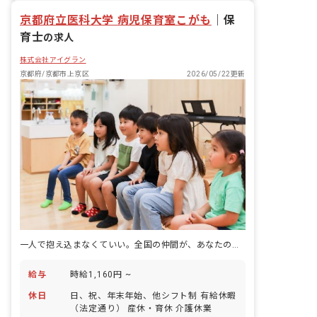
京都府立医科大学 病児保育室こがも
｜
保
育士
の求人
株式会社アイグラン
京都府/京都市上京区
2026/05/22更新
一人で抱え込まなくていい。全国の仲間が、あなたの悩みを解決するヒントに。
給与
時給1,160円 ~
休日
日、祝、年末年始、他シフト制 有給休暇
（法定通り） 産休・育休 介護休業