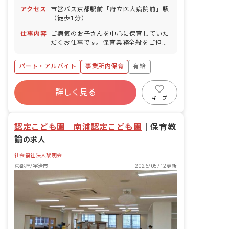
アクセス
市営バス京都駅前「府立医大病院前」駅
（徒歩1分）
仕事内容
ご病気のお子さんを中心に保育していた
だくお仕事です。保育業務全般をご担当
していただきます。具体的には、一緒に
絵本を読んだり、お食事のサポートやお
パート・アルバイト
事業所内保育
有給
昼寝、お着替えなどをお任せします。ご
病気のお子さん中心なので外遊びなどの
福利厚生充実
産休育休制度
未経験歓迎
機会はほぼなく、なるべく安静にさせて
詳しく見る
研修充実
WEB面接OK
複数園あり
あげることが大切です。
キープ
ブランクOK
認定こども園 南浦認定こども園
｜
保育教
諭
の求人
社会福祉法人黎明会
京都府/宇治市
2026/05/12更新