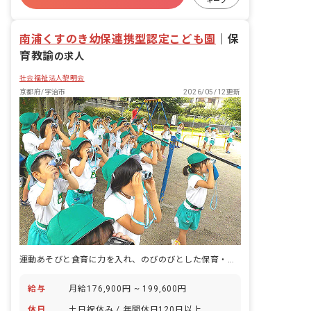
キープ
ブランクOK
南浦くすのき幼保連携型認定こども園
｜
保
育教諭
の求人
社会福祉法人黎明会
京都府/宇治市
2026/05/12更新
運動あそびと食育に力を入れ、のびのびとした保育・教育をしています
給与
月給176,900円 ~ 199,600円
休日
土日祝休み / 年間休日120日以上