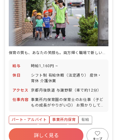
保育の質も、あなたの笑顔も。両方輝く職場で新しい一歩を
給与
時給1,160円 ~
休日
シフト制 有給休暇（法定通り） 産休・
育休 介護休業
アクセス
京都丹後鉄道 与謝野駅（車で約12分）
仕事内容
事業所内保育園の保育士のお仕事（子ど
もの成長がやりがい◎） お預かりしてい
る子ども達についてお世話をお願いしま
す。 ・食事・睡眠・排泄・清潔・衣類の
パート・アルバイト
事業所内保育
有給
着脱等 ・集団生活を通じた社会性の装着
・行事の計画・実行、お知らせの作成
福利厚生充実
産休育休制度
未経験歓迎
詳しく見る
研修充実
WEB面接OK
複数園あり
キープ