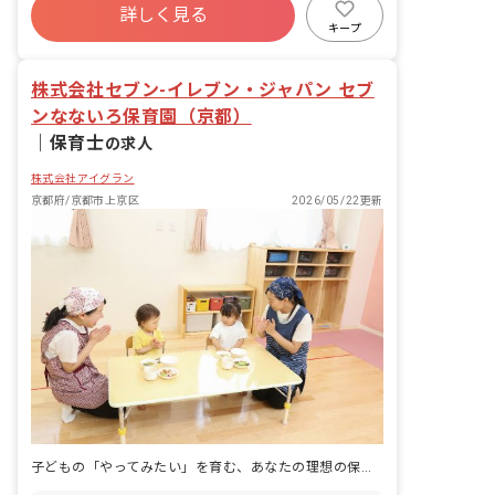
詳しく見る
退職金制度
昇給昇進あり
産休育休制度
キープ
未経験歓迎
株式会社セブン-イレブン・ジャパン セブ
ンなないろ保育園（京都）
｜
保育士
の求人
株式会社アイグラン
京都府/京都市上京区
2026/05/22更新
子どもの「やってみたい」を育む、あなたの理想の保育がここで実現