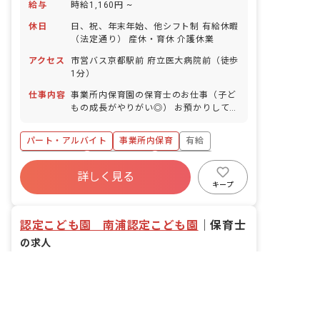
給与
時給1,160円 ~
休日
日、祝、年末年始、他シフト制 有給休暇
（法定通り） 産休・育休 介護休業
アクセス
市営バス京都駅前 府立医大病院前（徒歩
1分）
仕事内容
事業所内保育園の保育士のお仕事（子ど
もの成長がやりがい◎） お預かりしてい
る子ども達についてお世話をお願いしま
す。 ・食事・睡眠・排泄・清潔・衣類の
パート・アルバイト
事業所内保育
有給
着脱等 ・集団生活を通じた社会性の装着
・行事の計画・実行、お知らせの作成
福利厚生充実
産休育休制度
未経験歓迎
詳しく見る
研修充実
WEB面接OK
複数園あり
キープ
ブランクOK
認定こども園 南浦認定こども園
｜
保育士
の求人
非公開の求人多数！ 紹介登録はこちら
社会福祉法人黎明会
京都府/宇治市
2026/05/12更新
転職サポートに申し込む