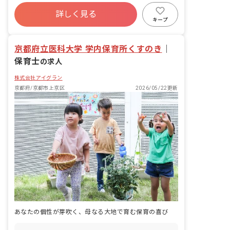
の計画・実行、お知らせの作成
社会保険完備
有給
福利厚生充実
詳しく見る
退職金制度
昇給昇進あり
産休育休制度
キープ
未経験歓迎
京都府立医科大学 学内保育所くすのき
｜
保育士
の求人
株式会社アイグラン
京都府/京都市上京区
2026/05/22更新
あなたの個性が芽吹く、母なる大地で育む保育の喜び