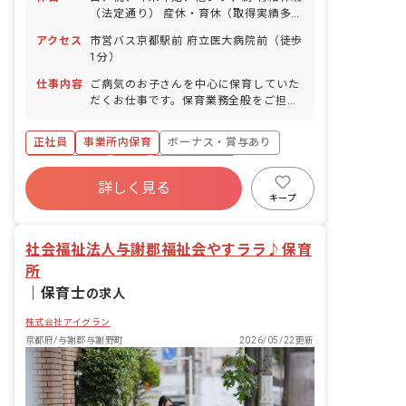
（法定通り） 産休・育休（取得実績多
数） 介護休業 慶弔休暇 ※年間休日107
アクセス
市営バス京都駅前 府立医大病院前（徒歩
日
1分）
仕事内容
ご病気のお子さんを中心に保育していた
だくお仕事です。保育業務全般をご担当
していただきます。具体的には、一緒に
絵本を読んだり、お食事のサポートやお
正社員
事業所内保育
ボーナス・賞与あり
昼寝、お着替えなどをお任せします。ご
病気のお子さん中心なので外遊びなどの
社会保険完備
有給
福利厚生充実
機会はほぼなく、なるべく安静にさせて
詳しく見る
退職金制度
昇給昇進あり
産休育休制度
あげることが大切です。
キープ
未経験歓迎
社会福祉法人与謝郡福祉会やすララ♪保育
所
｜
保育士
の求人
株式会社アイグラン
京都府/与謝郡与謝野町
2026/05/22更新