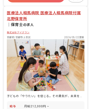
ブランクOK
医療法人相馬病院 医療法人相馬病院付属
北野保育所
｜
保育士
の求人
株式会社アイグラン
京都府/京都市上京区
2026/05/22更新
子どもの「やりたい」を信じる。その勇気が、未来を創る鍵になる。
給与
月給212,000円 ~