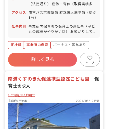
（法定通り） 産休・育休（取得実績多
数） 介護休業 慶弔休暇 ※年間休日107
アクセス
市営バス京都駅前 府立医大病院前（徒歩
日
1分）
仕事内容
事業所内保育園の保育士のお仕事（子ど
もの成長がやりがい◎） お預かりしてい
る子ども達についてお世話をお願いしま
す。 ・食事・睡眠・排泄・清潔・衣類の
正社員
事業所内保育
ボーナス・賞与あり
着脱等 ・集団生活を通じた社会性の装着
・行事の計画・実行、お知らせの作成
社会保険完備
有給
福利厚生充実
詳しく見る
退職金制度
昇給昇進あり
産休育休制度
キープ
未経験歓迎
南浦くすのき幼保連携型認定こども園
｜
保
育士
の求人
社会福祉法人黎明会
京都府/宇治市
2026/05/12更新