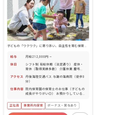
子どもの「ワクワク」に寄り添い、自主性を育む保育士へ
給与
月給212,000円 ~
休日
シフト制 有給休暇（法定通り） 産休・
育休（取得実績多数） 介護休業 慶弔休
暇 ※年間休日107日（週1日または4週4
アクセス
丹後海陸交通バス 与謝の海病院（徒歩3
日以上の休日を付与）
分）
仕事内容
院内保育園の保育士のお仕事（子どもの
成長がやりがい◎） お預かりしている子
ども達についてお世話をお願いします ・
食事・睡眠・排泄・清潔・衣類の着脱等
正社員
事業所内保育
ボーナス・賞与あり
・集団生活を通じた社会性の装着 ・行事
の計画・実行、お知らせの作成
社会保険完備
有給
福利厚生充実