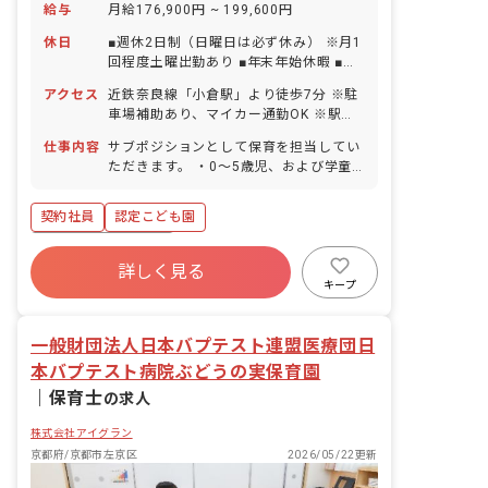
給与
月給176,900円 ~ 199,600円
休日
■週休2日制（日曜日は必ず休み） ※月1
回程度土曜出勤あり ■年末年始休暇 ■夏
季休暇（日祝含めて5日間） ■GW休暇 ■
アクセス
近鉄奈良線「小倉駅」より徒歩7分 ※駐
有給休暇（法定通り付与／半日単位から
車場補助あり、マイカー通勤OK ※駅チ
取得可能） ■産前産後・育児休暇（取得
カなので徒歩でも通いやすいです！
実績あり）
仕事内容
サブポジションとして保育を担当してい
ただきます。 ・0～5歳児、および学童
の保育業務。 など
契約社員
認定こども園
ボーナス・賞与あり
詳しく見る
寮・住宅・家賃補助あり
社会保険完備
キープ
有給
福利厚生充実
残業少なめ
昇給昇進あり
産休育休制度
一般財団法人日本バプテスト連盟医療団日
本バプテスト病院ぶどうの実保育園
｜
保育士
の求人
株式会社アイグラン
京都府/京都市左京区
2026/05/22更新