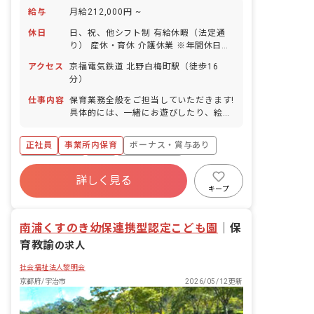
給与
月給212,000円 ~
休日
日、祝、他シフト制 有給休暇（法定通
り） 産休・育休 介護休業 ※年間休日
107日
アクセス
京福電気鉄道 北野白梅町駅（徒歩16
分）
仕事内容
保育業務全般をご担当していただきます!
具体的には、一緒にお遊びしたり、絵本
を読んだり、園児のお食事のサポートや
お昼寝、お着替え、お散歩などをお任せ
正社員
事業所内保育
ボーナス・賞与あり
します!
社会保険完備
有給
福利厚生充実
詳しく見る
退職金制度
昇給昇進あり
産休育休制度
キープ
未経験歓迎
南浦くすのき幼保連携型認定こども園
｜
保
育教諭
の求人
社会福祉法人黎明会
京都府/宇治市
2026/05/12更新