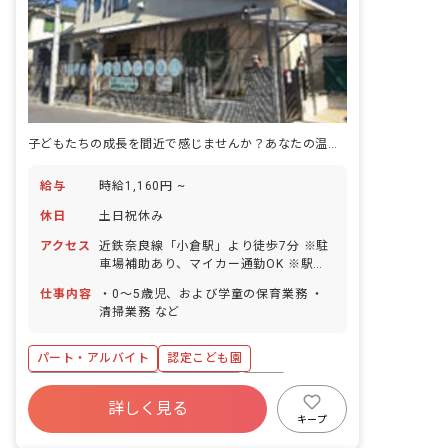
子どもたちの成長を間近で感じませんか？あなたの温かい手が未来を育みます。
給与
時給1,160円 ~
休日
土日祝休み
アクセス
近鉄奈良線「小倉駅」より徒歩7分 ※駐
車場補助あり、マイカー通勤OK ※駅チ
カなので徒歩でも通いやすいです！
仕事内容
・0～5歳児、および学童の保育業務 ・
清掃業務 など
パート・アルバイト
認定こども園
ボーナス・賞与あり
土日祝休み
有給
詳しく見る
残業少なめ
昇給昇進あり
社会福祉法人
キープ
車通勤可
未経験歓迎