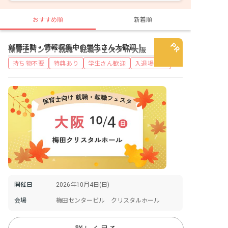
おすすめ順
新着順
就職活動・情報収集中の学生さん大歓迎！
保育士バンク！就職・転職フェスタ in 大阪
持ち物不要
特典あり
学生さん歓迎
入退場自由
開催日
2026年10月4日(日)
会場
梅田センタービル クリスタルホール