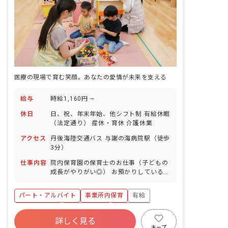
医療の現場で育む笑顔。あなたの愛情が未来を支える
給与
時給1,160円 ~
休日
日、祝、年末年始、他シフト制 有給休暇
（法定通り） 産休・育休 介護休業
アクセス
丹後海陸交通バス 与謝の海病院駅（徒歩
3分）
仕事内容
院内保育園の保育士のお仕事（子どもの
成長がやりがい◎） お預かりしている子
ども達についてお世話をお願いします ・
食事・睡眠・排泄・清潔・衣類の着脱等
パート・アルバイト
事業所内保育
有給
・集団生活を通じた社会性の装着 ・行事
の計画・実行、お知らせの作成
福利厚生充実
産休育休制度
未経験歓迎
詳しく見る
研修充実
WEB面接OK
複数園あり
キープ