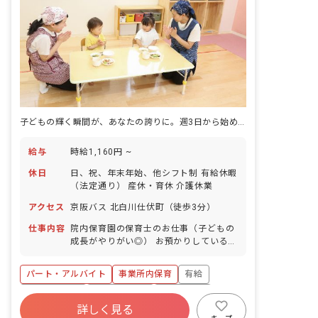
子どもの輝く瞬間が、あなたの誇りに。週3日から始める病院保育の魅力
給与
時給1,160円 ~
休日
日、祝、年末年始、他シフト制 有給休暇
（法定通り） 産休・育休 介護休業
アクセス
京阪バス 北白川仕伏町（徒歩3分）
仕事内容
院内保育園の保育士のお仕事（子どもの
成長がやりがい◎） お預かりしている子
ども達についてお世話をお願いします ・
食事・睡眠・排泄・清潔・衣類の着脱等
パート・アルバイト
事業所内保育
有給
・集団生活を通じた社会性の装着 ・行事
の計画・実行、お知らせの作成
福利厚生充実
産休育休制度
未経験歓迎
詳しく見る
研修充実
WEB面接OK
複数園あり