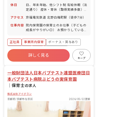
休日
日、年末年始、他シフト制 有給休暇（法
定通り） 産休・育休（取得実績多数）
介護休業 慶弔休暇 ※年間休日107日
アクセス
京福電気鉄道 北野白梅町駅（徒歩7分）
仕事内容
院内保育園の保育士のお仕事（子どもの
成長がやりがい◎） お預かりしている子
ども達についてお世話をお願いします ・
食事・睡眠・排泄・清潔・衣類の着脱等
正社員
事業所内保育
ボーナス・賞与あり
・集団生活を通じた社会性の装着 ・行事
の計画・実行、お知らせの作成
社会保険完備
有給
福利厚生充実
詳しく見る
退職金制度
昇給昇進あり
産休育休制度
キープ
未経験歓迎
一般財団法人日本バプテスト連盟医療団日
本バプテスト病院ぶどうの実保育園
｜
保育士
の求人
株式会社アイグラン
京都府/京都市左京区
2026/05/22更新