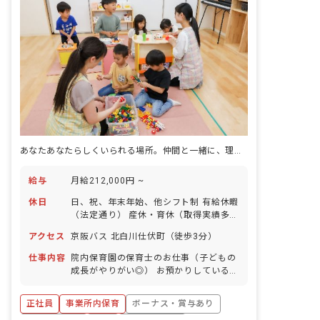
あなたあなたらしくいられる場所。仲間と一緒に、理想の保育を実現しましょう。
給与
月給212,000円 ~
休日
日、祝、年末年始、他シフト制 有給休暇
（法定通り） 産休・育休（取得実績多
数） 介護休業 慶弔休暇 ※年間休日107
アクセス
京阪バス 北白川仕伏町（徒歩3分）
日
仕事内容
院内保育園の保育士のお仕事（子どもの
成長がやりがい◎） お預かりしている子
ども達についてお世話をお願いします ・
食事・睡眠・排泄・清潔・衣類の着脱等
正社員
事業所内保育
ボーナス・賞与あり
・集団生活を通じた社会性の装着 ・行事