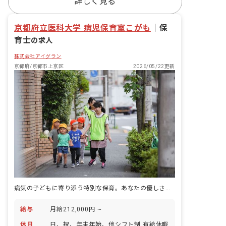
詳しく見る
京都府立医科大学 病児保育室こがも
｜
保
育士
の求人
株式会社アイグラン
京都府/京都市上京区
2026/05/22更新
病気の子どもに寄り添う特別な保育。あなたの優しさが、小さな安心になる場所。
給与
月給212,000円 ~
休日
日、祝、年末年始、他シフト制 有給休暇