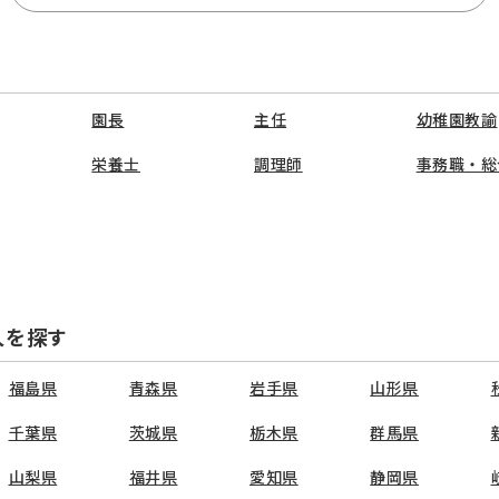
園長
主任
幼稚園教諭
栄養士
調理師
事務職・総
人を探す
福島県
青森県
岩手県
山形県
千葉県
茨城県
栃木県
群馬県
山梨県
福井県
愛知県
静岡県