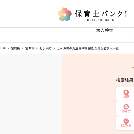
求人検索
TOP
宮城県
宮城郡
七ヶ浜町
七ヶ浜町の児童発達支援管理責任者求人一覧
検索結
場所
働き方
給与/他