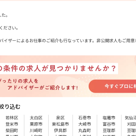
した。
ください。
バイザーによるお仕事のご紹介も行なっています。非公開求人もご用意
絞り込む
若林区
太白区
泉区
石巻市
塩竈市
気仙
登米市
栗原市
東松島市
大崎市
富谷市
刈田
柴田町
川崎町
伊具郡
丸森町
亘理郡
亘理