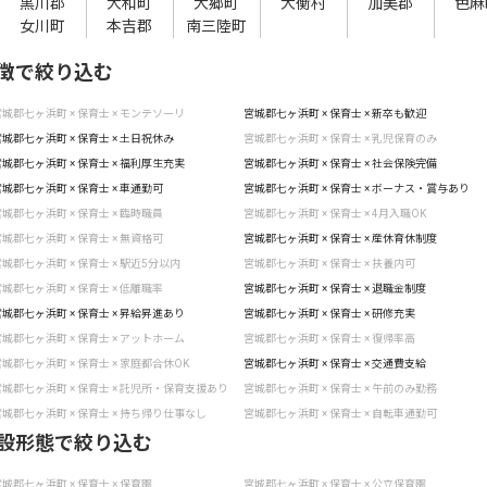
黒川郡
大和町
大郷町
大衡村
加美郡
色麻
女川町
本吉郡
南三陸町
徴で絞り込む
城郡七ヶ浜町 × 保育士 × モンテソーリ
宮城郡七ヶ浜町 × 保育士 × 新卒も歓迎
城郡七ヶ浜町 × 保育士 × 土日祝休み
宮城郡七ヶ浜町 × 保育士 × 乳児保育のみ
城郡七ヶ浜町 × 保育士 × 福利厚生充実
宮城郡七ヶ浜町 × 保育士 × 社会保険完備
城郡七ヶ浜町 × 保育士 × 車通勤可
宮城郡七ヶ浜町 × 保育士 × ボーナス・賞与あり
城郡七ヶ浜町 × 保育士 × 臨時職員
宮城郡七ヶ浜町 × 保育士 × 4月入職OK
城郡七ヶ浜町 × 保育士 × 無資格可
宮城郡七ヶ浜町 × 保育士 × 産休育休制度
城郡七ヶ浜町 × 保育士 × 駅近5分以内
宮城郡七ヶ浜町 × 保育士 × 扶養内可
城郡七ヶ浜町 × 保育士 × 低離職率
宮城郡七ヶ浜町 × 保育士 × 退職金制度
城郡七ヶ浜町 × 保育士 × 昇給昇進あり
宮城郡七ヶ浜町 × 保育士 × 研修充実
城郡七ヶ浜町 × 保育士 × アットホーム
宮城郡七ヶ浜町 × 保育士 × 復帰率高
城郡七ヶ浜町 × 保育士 × 家庭都合休OK
宮城郡七ヶ浜町 × 保育士 × 交通費支給
城郡七ヶ浜町 × 保育士 × 託児所・保育支援あり
宮城郡七ヶ浜町 × 保育士 × 午前のみ勤務
城郡七ヶ浜町 × 保育士 × 持ち帰り仕事なし
宮城郡七ヶ浜町 × 保育士 × 自転車通勤可
設形態で絞り込む
城郡七ヶ浜町 × 保育士 × 保育園
宮城郡七ヶ浜町 × 保育士 × 公立保育園