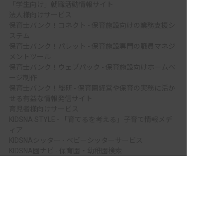
「学生向け」就職活動情報サイト
法人様向けサービス
保育士バンク！コネクト - 保育施設向けの業務支援シ
ステム
保育士バンク！パレット - 保育施設専門の職員マネジ
メントツール
保育士バンク！ウェブパック - 保育施設向けホームペ
ージ制作
保育士バンク！総研 - 保育園経営や保育の実務に活か
せる有益な情報発信サイト
育児者様向けサービス
KIDSNA STYLE - 「育てるを考える」子育て情報メデ
ィア
KIDSNAシッター - ベビーシッターサービス
KIDSNA園ナビ - 保育園・幼稚園検索
非公開の求人多数！ 紹介登録はこちら
ホテル業界・飲食業界の求職者様向けサービス
おもてなしHR - 宿泊業界専門の就職・転職支援サービ
宮城郡七ヶ浜町の求人を紹介してもらう
ス
FURUMAU - 調理師専門の就職・転職支援サービス
Hospitality Careers - シンガポールの宿泊・飲食専門
転職支援サービス