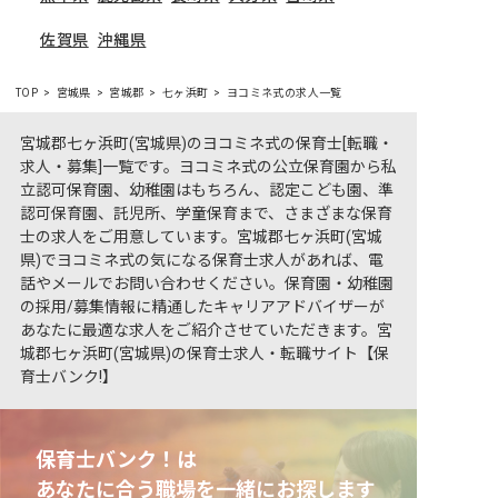
佐賀県
沖縄県
TOP
宮城県
宮城郡
七ヶ浜町
ヨコミネ式の求人一覧
宮城郡七ヶ浜町(宮城県)のヨコミネ式の保育士[転職・
求人・募集]一覧です。ヨコミネ式の公立保育園から私
立認可保育園、幼稚園はもちろん、認定こども園、準
認可保育園、託児所、学童保育まで、さまざまな保育
士の求人をご用意しています。宮城郡七ヶ浜町(宮城
県)でヨコミネ式の気になる保育士求人があれば、電
話やメールでお問い合わせください。保育園・幼稚園
の採用/募集情報に精通したキャリアアドバイザーが
あなたに最適な求人をご紹介させていただきます。宮
城郡七ヶ浜町(宮城県)の保育士求人・転職サイト【保
育士バンク!】
保育士バンク！は
あなたに合う職場を一緒にお探します