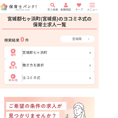
求人検索
転職相談
キープ
メニュー
宮城郡七ヶ浜町(宮城県)のヨコミネ式の
保育士求人一覧
0
宮城県
検索結果
件
宮城郡七ヶ浜町
場所
働き方を選択
働き方
ヨコミネ式
給与/他