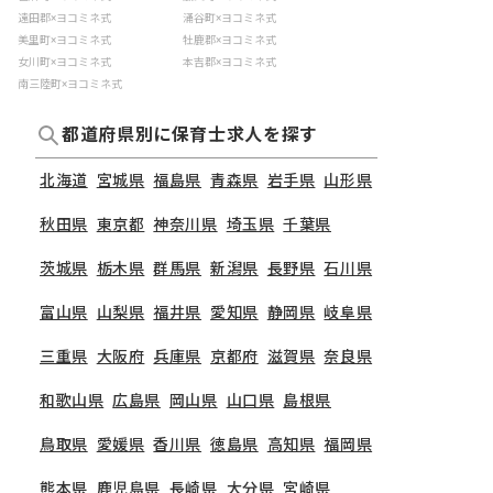
遠田郡×ヨコミネ式
涌谷町×ヨコミネ式
美里町×ヨコミネ式
牡鹿郡×ヨコミネ式
女川町×ヨコミネ式
本吉郡×ヨコミネ式
南三陸町×ヨコミネ式
都道府県別に保育士求人を探す
北海道
宮城県
福島県
青森県
岩手県
山形県
秋田県
東京都
神奈川県
埼玉県
千葉県
茨城県
栃木県
群馬県
新潟県
長野県
石川県
富山県
山梨県
福井県
愛知県
静岡県
岐阜県
三重県
大阪府
兵庫県
京都府
滋賀県
奈良県
和歌山県
広島県
岡山県
山口県
島根県
鳥取県
愛媛県
香川県
徳島県
高知県
福岡県
熊本県
鹿児島県
長崎県
大分県
宮崎県