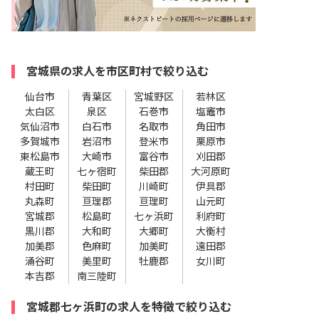
宮城県の求人を市区町村で絞り込む
仙台市
青葉区
宮城野区
若林区
太白区
泉区
石巻市
塩竈市
気仙沼市
白石市
名取市
角田市
多賀城市
岩沼市
登米市
栗原市
東松島市
大崎市
富谷市
刈田郡
蔵王町
七ヶ宿町
柴田郡
大河原町
村田町
柴田町
川崎町
伊具郡
丸森町
亘理郡
亘理町
山元町
宮城郡
松島町
七ヶ浜町
利府町
黒川郡
大和町
大郷町
大衡村
加美郡
色麻町
加美町
遠田郡
涌谷町
美里町
牡鹿郡
女川町
本吉郡
南三陸町
宮城郡七ヶ浜町の求人を特徴で絞り込む