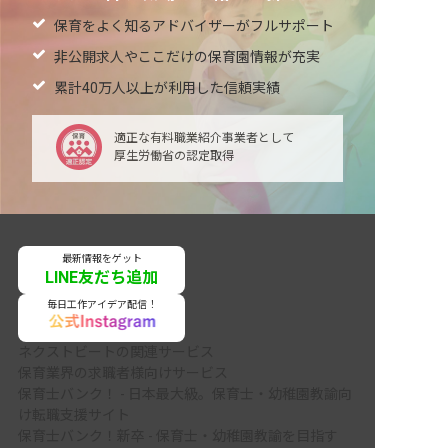
保育をよく知るアドバイザーがフルサポート
非公開求人やここだけの保育園情報が充実
累計40万人以上が利用した信頼実績
適正な有料職業紹介事業者として
厚生労働省の認定取得
最新情報をゲット
LINE友だち追加
毎日工作アイデア配信！
ネクストビートの関連サービス
保育業界の求職者様向けサービス
保育士バンク！ - 日本最大級。保育士・幼稚園教諭向
け転職支援サイト
保育士バンク！新卒 - 保育士・幼稚園教諭を目指す