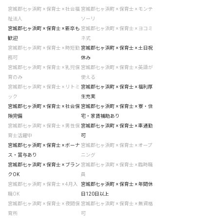
宮城郡七ヶ浜町 × 保育士 × 社会福
宮城郡七ヶ浜町 × 保育士 × モンテ
祉法人
ソーリ
宮城郡七ヶ浜町 × 保育士 × 新卒も
宮城郡七ヶ浜町 × 保育士 × ヨコミ
歓迎
ネ式
宮城郡七ヶ浜町 × 保育士 × 時短勤
宮城郡七ヶ浜町 × 保育士 × 土日祝
務可
休み
宮城郡七ヶ浜町 × 保育士 × 乳児保
宮城郡七ヶ浜町 × 保育士 × 英語が
育のみ
使える
宮城郡七ヶ浜町 × 保育士 × リトミ
宮城郡七ヶ浜町 × 保育士 × 福利厚
ック
生充実
宮城郡七ヶ浜町 × 保育士 × 社会保
宮城郡七ヶ浜町 × 保育士 × 寮・住
険完備
宅・家賃補助あり
宮城郡七ヶ浜町 × 保育士 × 男性保
宮城郡七ヶ浜町 × 保育士 × 車通勤
育士活躍中
可
宮城郡七ヶ浜町 × 保育士 × ボーナ
宮城郡七ヶ浜町 × 保育士 × オープ
ス・賞与あり
ニング
宮城郡七ヶ浜町 × 保育士 × ブラン
宮城郡七ヶ浜町 × 保育士 × 臨時職
クOK
員
宮城郡七ヶ浜町 × 保育士 × 4月入
宮城郡七ヶ浜町 × 保育士 × 年間休
職OK
日120日以上
宮城郡七ヶ浜町 × 保育士 × 夜間保
宮城郡七ヶ浜町 × 保育士 × 無資格
育所
可