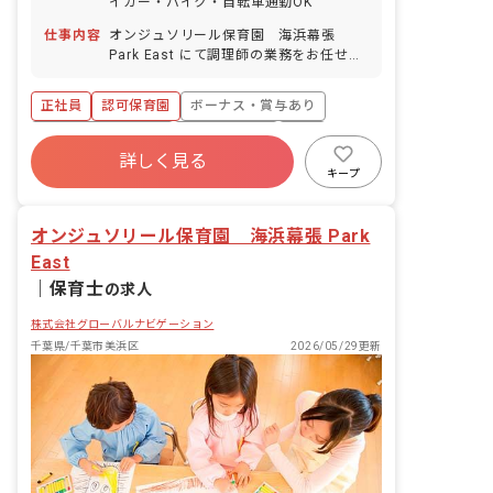
イカー・バイク・自転車通勤OK
仕事内容
オンジュソリール保育園 海浜幕張
Park East にて調理師の業務をお任せし
ます。 ■具体的な仕事内容 ・調理 ・食
育 ・食材発注管理等
正社員
認可保育園
ボーナス・賞与あり
年間休日120日以上
社会保険完備
有給
詳しく見る
福利厚生充実
残業少なめ
昇給昇進あり
キープ
産休育休制度
オンジュソリール保育園 海浜幕張 Park
East
｜
保育士
の求人
株式会社グローバルナビゲーション
千葉県/千葉市美浜区
2026/05/29更新