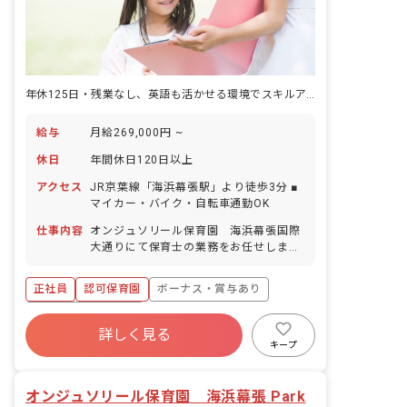
年休125日・残業なし、英語も活かせる環境でスキルアップしませんか
給与
月給269,000円 ~
休日
年間休日120日以上
アクセス
JR京葉線「海浜幕張駅」より徒歩3分 ■
マイカー・バイク・自転車通勤OK
仕事内容
オンジュソリール保育園 海浜幕張国際
大通りにて保育士の業務をお任せしま
す。 ■具体的な仕事内容 ・0～5歳児の担
任業務 ・連絡帳記入 ・週案、月案の記
正社員
認可保育園
ボーナス・賞与あり
入 ・保護者対応（アプリ）
年間休日120日以上
詳しく見る
寮・住宅・家賃補助あり
社会保険完備
キープ
有給
福利厚生充実
残業少なめ
昇給昇進あり
オンジュソリール保育園 海浜幕張 Park