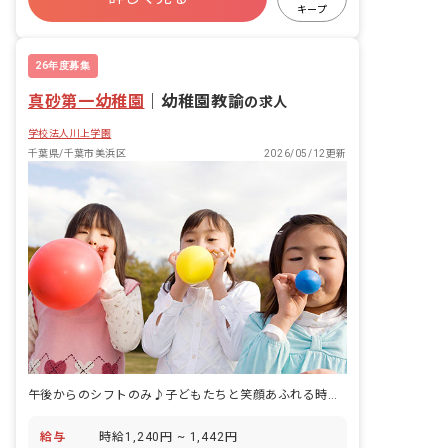
土日祝休み
有給
福利厚生充実
キープ
車通勤可
未経験歓迎
新卒も歓迎
26年度募集
真砂第一幼稚園
｜
幼稚園教諭
の求人
学校法人川上学園
千葉県/千葉市美浜区
2026/05/12更新
午後からのシフトのみ♪子どもたちと笑顔あふれる時間を過ごせる保育のお仕事
給与
時給1,240円 ~ 1,442円