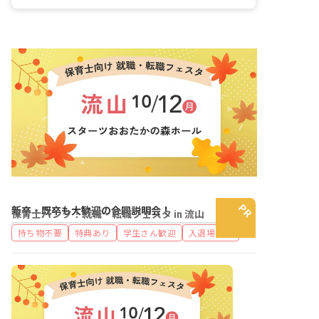
昇給昇進あり
新卒・既卒も大歓迎の合同説明会！
保育士バンク！就職・転職フェスタ in 流山
持ち物不要
特典あり
学生さん歓迎
入退場自由