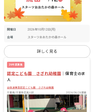
開催日
2026年10月12日(月)
会場
スターツおおたかの森ホール
詳しく見る
26年度募集
認定こども園 さざれ幼稚園
｜
保育士
の求
人
幼保連携型認定こども園 さざれ幼稚園
千葉県/千葉市花見川区
2026/06/26更新