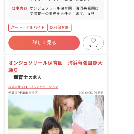
5日以上の連休相談OK） ■産前産後・育
児休暇（取得率100％・復帰率100％）
仕事内容
オンジュソリール保育園 海浜幕張園に
■介護・看護休暇 ■バースデー日休暇
て保育士の業務をお任せします。 ■具体
的な仕事内容 ・保育業務全般 ・連絡帳
記入 ・保護者対応（アプリ） ※フルタ
パート・アルバイト
認可保育園
イム勤務の方は担任業務をすることもあ
ります。
ボーナス・賞与あり
社会保険完備
有給
詳しく見る
福利厚生充実
残業少なめ
産休育休制度
キープ
車通勤可
駅近5分以内
オンジュソリール保育園 海浜幕張国際大
通り
｜
保育士
の求人
株式会社グローバルナビゲーション
千葉県/千葉市美浜区
2026/05/29更新