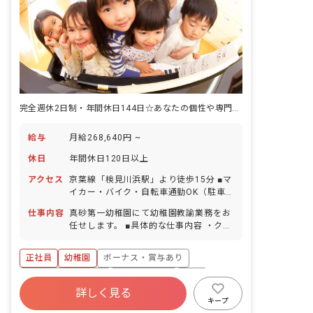
完全週休2日制・年間休日144日☆あなたの個性や専門性を活かしませんか？
給与
月給268,640円 ~
休日
年間休日120日以上
アクセス
京葉線「検見川浜駅」より徒歩15分 ■マ
イカー・バイク・自転車通勤OK（駐車
場は自己負担で契約／駐輪場あり）
仕事内容
真砂第一幼稚園にて幼稚園教諭業務をお
任せします。 ■具体的な仕事内容 ・クラ
ス担任業務、副担任業務、補佐業務 ・預
かり保育業務 ・バス添乗業務
正社員
幼稚園
ボーナス・賞与あり
年間休日120日以上
社会保険完備
有給
詳しく見る
福利厚生充実
退職金制度
残業少なめ
キープ