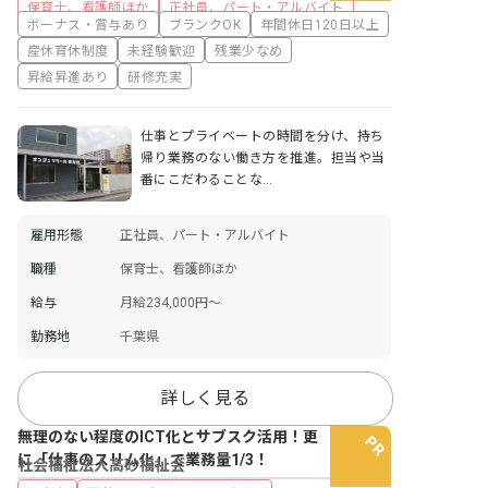
保育士、看護師ほか
正社員、パート・アルバイト
ボーナス・賞与あり
ブランクOK
年間休日120日以上
産休育休制度
未経験歓迎
残業少なめ
昇給昇進あり
研修充実
仕事とプライベートの時間を分け、持ち
帰り業務のない働き方を推進。担当や当
番にこだわることな…
雇用形態
正社員、パート・アルバイト
職種
保育士、看護師ほか
給与
月給234,000円〜
勤務地
千葉県
詳しく見る
無理のない程度のICT化とサブスク活用！更
に「仕事のスリム化」で業務量1/3！
社会福祉法人高砂福祉会