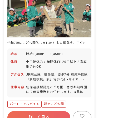
令和7年にこども園化しました！ お人柄重視、子どもが大好きな方を大募集中
給与
時給1,300円 ~ 1,450円
休日
土日祝休み / 年間休日120日以上 / 家庭
都合休OK
アクセス
JR総武線「幕張駅」徒歩7分 京成千葉線
「京成検見川駅」徒歩7分 ■マイカー・
自転車通勤可
仕事内容
幼保連携型認定こども園 さざれ幼稚園
にて保育業務をお任せします。 ■具体的
な仕事内容 ・預かり保育専任業務 ・清
掃
パート・アルバイト
認定こども園
年間休日120日以上
社会保険完備
詳しく見る