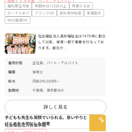
保育士
正社員、パート・アルバイト
福利厚生充実
年間休日120日以上
残業少なめ
ボーナスあり
ブランクOK
産休育休制度
車通勤可
WEB面接OK
社会福祉法人高砂福祉会は1970年に創立
して以来、保育一筋で事業を行なってお
ります。創立か…
雇用形態
正社員、パート・アルバイト
職種
保育士
給与
月給290,500円 ~
勤務地
千葉県、東京都ほか
詳しく見る
子どもも先生も笑顔でいられる。思いやりと
けじめを大切にした保育
社会福祉法人青葉学園