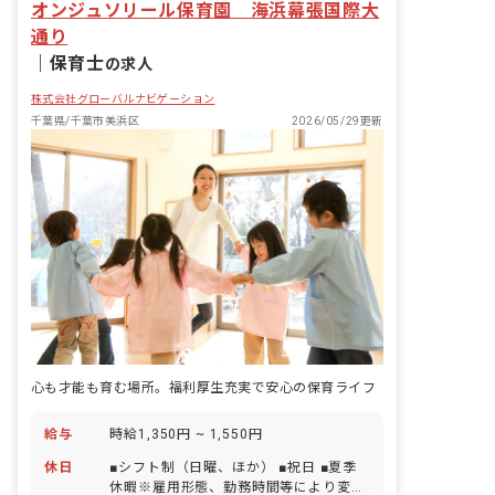
オンジュソリール保育園 海浜幕張国際大
通り
｜
保育士
の求人
株式会社グローバルナビゲーション
千葉県/千葉市美浜区
2026/05/29更新
心も才能も育む場所。福利厚生充実で安心の保育ライフ
給与
時給1,350円 ~ 1,550円
休日
■シフト制（日曜、ほか） ■祝日 ■夏季
休暇※雇用形態、勤務時間等により変動