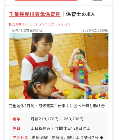
福利厚生充実
退職金制度
昇給昇進あり
千葉検見川雲母保育園
｜
保育士
の求人
株式会社モード・プランニング・ジャパン
千葉県/千葉市花見川区
2026/02/26更新
完全週休2日制・研修充実！仕事中に困った時も助け合って進めています。
給与
月給219,170円 ~ 263,290円
休日
土日祝休み / 年間休日120日以上
アクセス
JR総武線「新検見川駅」より徒歩7分 ◆