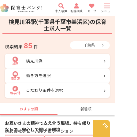
求人検索
転職相談
キープ
メニュー
検見川浜駅(千葉県千葉市美浜区)の保育
士求人一覧
85
千葉県
検索結果
件
検見川浜
場所
働き方を選択
働き方
こだわり条件を選択
給与/他
おすすめ順
新着順
お互いさまの精神で支え合う職場。持ち帰り
なしで、安心して働ける環境
株式会社グローバルナビゲーション