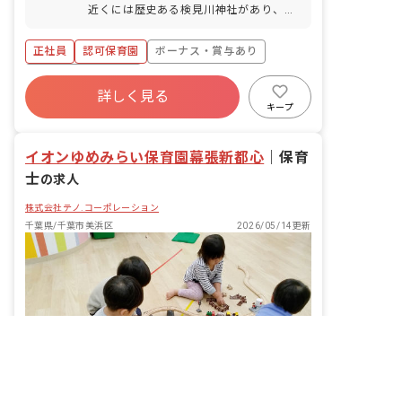
近くには歴史ある検見川神社があり、緑
豊かな落ち着いた住宅街の中にありま
す。近隣の公園も5か所もあり、散歩コ
正社員
認可保育園
ボーナス・賞与あり
ースも豊かで毎日楽しく過ごしていま
す。
年間休日120日以上
詳しく見る
寮・住宅・家賃補助あり
社会保険完備
キープ
土日祝休み
有給
退職金制度
残業少なめ
イオンゆめみらい保育園幕張新都心
｜
保育
士
の求人
株式会社テノ.コーポレーション
千葉県/千葉市美浜区
2026/05/14更新
非公開の求人多数！ 紹介登録はこちら
千葉県の求人を紹介してもらう