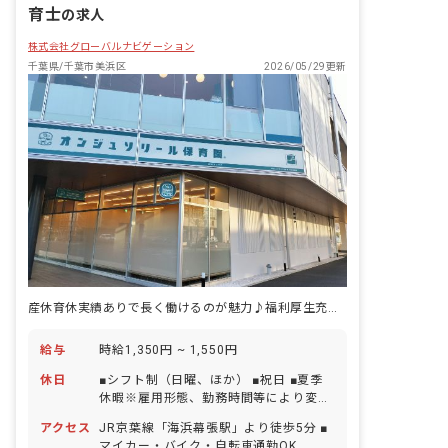
育士
の求人
株式会社グローバルナビゲーション
千葉県/千葉市美浜区
2026/05/29更新
産休育休実績ありで長く働けるのが魅力♪福利厚生充実の環境です
給与
時給1,350円 ~ 1,550円
休日
■シフト制（日曜、ほか） ■祝日 ■夏季
休暇※雇用形態、勤務時間等により変動
■年末年始休暇（12/29～1/3） ■有給休
アクセス
JR京葉線「海浜幕張駅」より徒歩5分 ■
暇（取得率95％／半日単位での取得可／
マイカー・バイク・自転車通勤OK