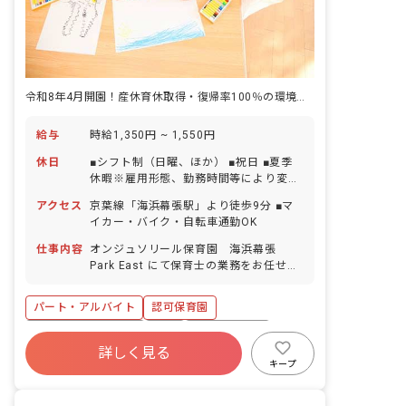
令和8年4月開園！産休育休取得・復帰率100％の環境が魅力です◎
給与
時給1,350円 ~ 1,550円
休日
■シフト制（日曜、ほか） ■祝日 ■夏季
休暇※雇用形態、勤務時間等により変動
■年末年始休暇（12/29～1/3） ■有給休
アクセス
京葉線「海浜幕張駅」より徒歩9分 ■マ
暇（取得率95％／半日単位での取得可／
イカー・バイク・自転車通勤OK
5日以上の連休相談OK） ■産前産後・育
児休暇（取得率100％・復帰率100％）
仕事内容
オンジュソリール保育園 海浜幕張
■介護・看護休暇 ■バースデー日休暇
Park East にて保育士の業務をお任せし
ます。 ■具体的な仕事内容 ・保育業務全
般 ・連絡帳記入 ・保護者対応（アプ
パート・アルバイト
認可保育園
リ） ※フルタイム勤務の方は担任業務を
することもあります。
ボーナス・賞与あり
有給
福利厚生充実
詳しく見る
残業少なめ
産休育休制度
車通勤可
キープ
アットホーム
週2.3日~OK