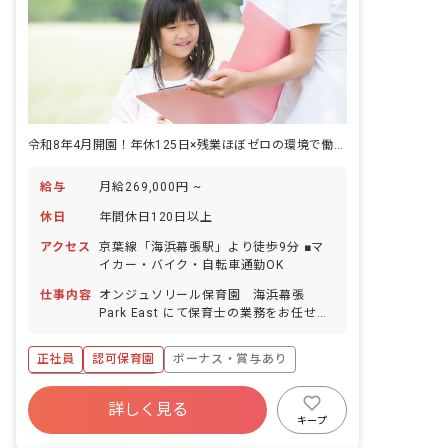
令和8年4月開園！年休125日×残業ほぼゼロの環境で働きませんか？
給与
月給269,000円 ~
休日
年間休日120日以上
アクセス
京葉線「海浜幕張駅」より徒歩9分 ■マ
イカー・バイク・自転車通勤OK
仕事内容
オンジュソリール保育園 海浜幕張
Park East にて保育士の業務をお任せし
ます。 ■具体的な仕事内容 ・0～5歳児の
担任業務 ・連絡帳記入 ・週案、月案の
正社員
認可保育園
ボーナス・賞与あり
記入 ・保護者対応（アプリ）
年間休日120日以上
詳しく見る
寮・住宅・家賃補助あり
社会保険完備
キープ
有給
福利厚生充実
残業少なめ