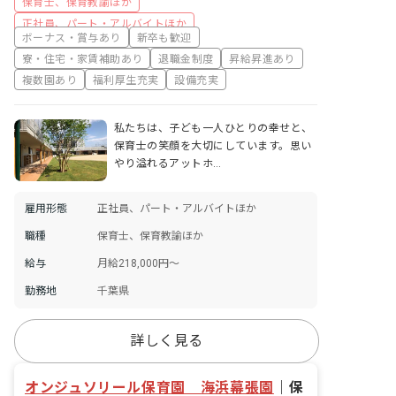
保育士、保育教諭ほか
正社員、パート・アルバイトほか
ボーナス・賞与あり
新卒も歓迎
寮・住宅・家賃補助あり
退職金制度
昇給昇進あり
複数園あり
福利厚生充実
設備充実
私たちは、子ども一人ひとりの幸せと、
保育士の笑顔を大切にしています。思い
やり溢れるアットホ…
雇用形態
正社員、パート・アルバイトほか
職種
保育士、保育教諭ほか
給与
月給218,000円～
勤務地
千葉県
詳しく見る
オンジュソリール保育園 海浜幕張園
｜
保