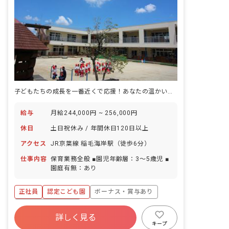
子どもたちの成長を一番近くで応援！あなたの温かい心が輝く場所です。
給与
月給244,000円 ~ 256,000円
休日
土日祝休み / 年間休日120日以上
アクセス
JR京葉線 稲毛海岸駅（徒歩6分）
仕事内容
保育業務全般 ■園児年齢層：3～5歳児 ■
園庭有無：あり
正社員
認定こども園
ボーナス・賞与あり
年間休日120日以上
詳しく見る
寮・住宅・家賃補助あり
土日祝休み
有給
キープ