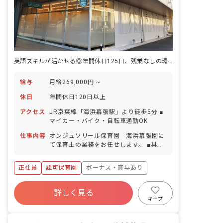
英語スキルが活かせる◎年間休日125日、残業なしの環境
給与
月給269,000円 ~
休日
年間休日120日以上
アクセス
JR京葉線「海浜幕張駅」より徒歩5分 ■
マイカー・バイク・自転車通勤OK
仕事内容
オンジュソリール保育園 海浜幕張園に
て保育士の業務をお任せします。 ■具体
的な仕事内容 ・0～5歳児の担任業務 ・
連絡帳記入 ・週案、月案の記入 ・保護
正社員
認可保育園
ボーナス・賞与あり
者対応（アプリ）
年間休日120日以上
詳しく見る
寮・住宅・家賃補助あり
社会保険完備
キープ
有給
福利厚生充実
残業少なめ
昇給昇進あり