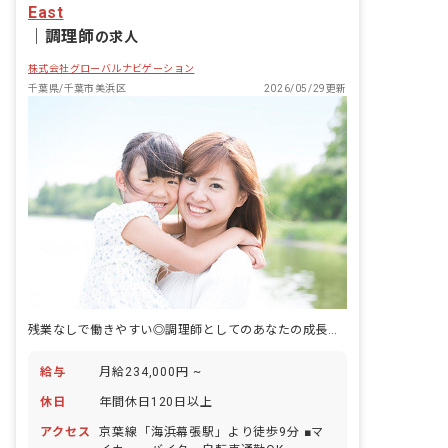
East
｜
調理師
の求人
株式会社グローバルナビゲーション
千葉県/千葉市美浜区
2026/05/29更新
残業なしで働きやすい◎調理師としてのあなたの成長を応援します
給与
月給234,000円 ~
休日
年間休日120日以上
アクセス
京葉線「海浜幕張駅」より徒歩9分 ■マ