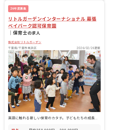
昇給昇進あり
26年度募集
リトルガーデンインターナショナル 幕張
ベイパーク認可保育園
｜
保育士
の求人
株式会社リトルガーデン
千葉県/千葉市美浜区
2026/02/26更新
英語に触れる新しい保育のカタチ。子どもたちの成長を共に育みませんか？