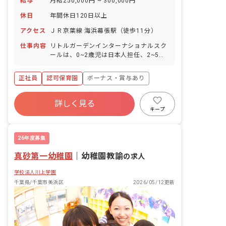
給与
月給250,000円 ~ 300,000円
休日
年間休日120日以上
アクセス
ＪＲ京葉線 海浜幕張駅（徒歩11分）
仕事内容
リトルガーデンインターナショナルスク
ールは、0~2歳児は日本人担任、2~5歳
児は英語講師が担任となります。2~5歳
児クラスではアシスタントティーチャー
正社員
認可保育園
ボーナス・賞与あり
として英語講師と協力してクラスの保育
を行います。 認可の保育園はすべてのク
年間休日120日以上
ラスが日本人の担任になります。1~2名
詳しく見る
寮・住宅・家賃補助あり
社会保険完備
の英語講師が駐在しており、各クラスで
キープ
英語のレッスンなど行っております。
有給
福利厚生充実
残業少なめ
【具体的な業務内容】 0~5歳児の保育業
昇給昇進あり
務 英語講師との協力 園内行事の企画、
26年度募集
準備、実施 保護者対応 園内清掃 書類作
真砂第一幼稚園
成（連絡帳、児童表、お便りなど） その
｜
幼稚園教諭
の求人
他、事務、雑務... ■園児年齢層：0～5歳
学校法人川上学園
児 ■園庭有無：あり
千葉県/千葉市美浜区
2026/05/12更新