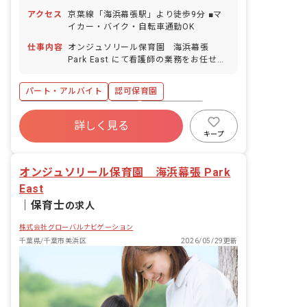
■年末年始休暇（12/29～1/3） ■有給休
アクセス
京葉線「海浜幕張駅」より徒歩9分 ■マ
暇（取得率95％／半日単位での取得可／
イカー・バイク・自転車通勤OK
5日以上の連休相談OK） ■産前産後・育
児休暇（取得率100％・復帰率100％）
仕事内容
オンジュソリール保育園 海浜幕張
■介護・看護休暇 ■バースデー日休暇
Park East にて看護師の業務をお任せし
ます。 ■具体的な仕事内容 ・園児、職員
の健康管理 ・0保育の補助 ・保護者から
パート・アルバイト
認可保育園
の健康相談対応 ・看護・健康に関する業
務
ボーナス・賞与あり
有給
福利厚生充実
詳しく見る
残業少なめ
産休育休制度
車通勤可
キープ
アットホーム
週2.3日~OK
オンジュソリール保育園 海浜幕張 Park
East
｜
保育士
の求人
株式会社グローバルナビゲーション
千葉県/千葉市美浜区
2026/05/29更新