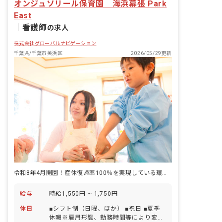
オンジュソリール保育園 海浜幕張 Park
East
｜
看護師
の求人
株式会社グローバルナビゲーション
千葉県/千葉市美浜区
2026/05/29更新
令和8年4月開園！産休復帰率100％を実現している環境で働きませんか
給与
時給1,550円 ~ 1,750円
休日
■シフト制（日曜、ほか） ■祝日 ■夏季
休暇※雇用形態、勤務時間等により変動