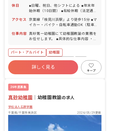
休日
■日曜、祝日、他シフトによる ■年末年
始休暇（10日間） ■有給休暇（法定通り
付与／取得率80％／半日単位での取得
アクセス
京葉線「検見川浜駅」より徒歩15分 ■マ
可） ■産前産後・育児休暇（取得率
イカー・バイク・自転車通勤OK（駐車
100％・復帰率90％）※勤務条件による
場は自己負担で契約／駐輪場あり）
仕事内容
真砂第一幼稚園にて幼稚園教諭の業務を
お任せします。 ■具体的な仕事内容 ・預
かり保育（延長保育）のスタッフの業務
全般 ・バスの待ち時間の補佐 ・生活指
パート・アルバイト
幼稚園
導、基本的生活習慣指導 ・翌日の準備、
園庭や教室の掃除、備品の整理 ・保護者
ボーナス・賞与あり
社会保険完備
有給
の方との連携 ほか
詳しく見る
福利厚生充実
退職金制度
残業少なめ
キープ
産休育休制度
車通勤可
26年度募集
真砂幼稚園
｜
幼稚園教諭
の求人
学校法人石原学園
千葉県/千葉市美浜区
2026/05/29更新