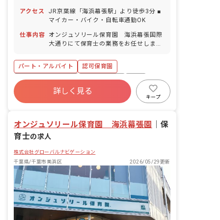
■年末年始休暇（12/29～1/3） ■有給休
アクセス
JR京葉線「海浜幕張駅」より徒歩3分 ■
暇（取得率95％／半日単位での取得可／
マイカー・バイク・自転車通勤OK
5日以上の連休相談OK） ■産前産後・育
児休暇（取得率100％・復帰率100％）
仕事内容
オンジュソリール保育園 海浜幕張国際
■介護・看護休暇 ■バースデー日休暇
大通りにて保育士の業務をお任せしま
す。 ■具体的な仕事内容 ・保育業務全般
・連絡帳記入 ・保護者対応（アプリ）
パート・アルバイト
認可保育園
※フルタイム勤務の方は担任業務をする
こともあります。
ボーナス・賞与あり
社会保険完備
有給
詳しく見る
福利厚生充実
残業少なめ
産休育休制度
キープ
車通勤可
駅近5分以内
オンジュソリール保育園 海浜幕張園
｜
保
育士
の求人
株式会社グローバルナビゲーション
千葉県/千葉市美浜区
2026/05/29更新