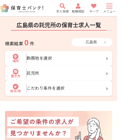
求人検索
転職相談
キープ
メニュー
広島県の託児所の保育士求人一覧
0
広島県
検索結果
件
勤務地を選択
場所
託児所
働き方
こだわり条件を選択
給与/他