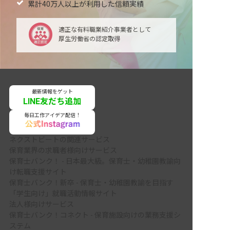
累計40万人以上が利用した信頼実績
適正な有料職業紹介事業者として
厚生労働省の認定取得
最新情報をゲット
LINE友だち追加
毎日工作アイデア配信！
ネクストビートの関連サービス
保育業界の求職者様向けサービス
保育士バンク！ - 日本最大級。保育士・幼稚園教諭向
け転職支援サイト
保育士バンク！新卒 - 保育士・幼稚園教諭を目指す
「学生向け」就職活動情報サイト
法人様向けサービス
保育士バンク！コネクト - 保育施設向けの業務支援シ
ステム