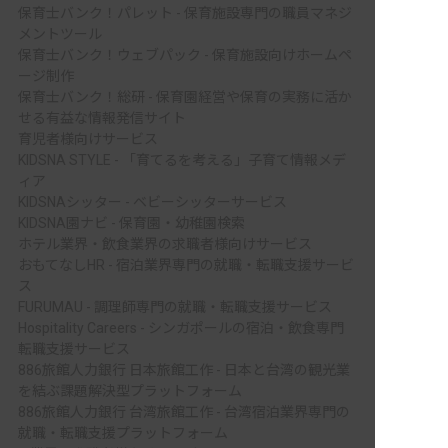
保育士バンク！パレット - 保育施設専門の職員マネジ
メントツール
保育士バンク！ウェブパック - 保育施設向けホームペ
ージ制作
保育士バンク！総研 - 保育園経営や保育の実務に活か
せる有益な情報発信サイト
育児者様向けサービス
KIDSNA STYLE - 「育てるを考える」子育て情報メデ
ィア
KIDSNAシッター - ベビーシッターサービス
KIDSNA園ナビ - 保育園・幼稚園検索
ホテル業界・飲食業界の求職者様向けサービス
おもてなしHR - 宿泊業界専門の就職・転職支援サービ
ス
FURUMAU - 調理師専門の就職・転職支援サービス
Hospitality Careers - シンガポールの宿泊・飲食専門
転職支援サービス
886旅館人力銀行 日本旅館工作 - 日本と台湾の観光業
を結ぶ課題解決型プラットフォーム
886旅館人力銀行 台湾旅館工作 - 台湾宿泊業界専門の
就職・転職支援プラットフォーム