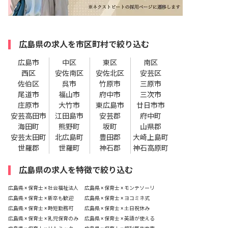
広島県の求人を市区町村で絞り込む
広島市
中区
東区
南区
西区
安佐南区
安佐北区
安芸区
佐伯区
呉市
竹原市
三原市
尾道市
福山市
府中市
三次市
庄原市
大竹市
東広島市
廿日市市
安芸高田市
江田島市
安芸郡
府中町
海田町
熊野町
坂町
山県郡
安芸太田町
北広島町
豊田郡
大崎上島町
世羅郡
世羅町
神石郡
神石高原町
広島県の求人を特徴で絞り込む
広島県 × 保育士 × 社会福祉法人
広島県 × 保育士 × モンテソーリ
広島県 × 保育士 × 新卒も歓迎
広島県 × 保育士 × ヨコミネ式
広島県 × 保育士 × 時短勤務可
広島県 × 保育士 × 土日祝休み
広島県 × 保育士 × 乳児保育のみ
広島県 × 保育士 × 英語が使える