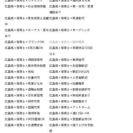
広島県 × 保育士 × リトミック
広島県 × 保育士 × 福利厚生充実
広島県 × 保育士 × 社会保険完備
広島県 × 保育士 × 寮・住宅・家賃
補助あり
広島県 × 保育士 × 男性保育士活躍
広島県 × 保育士 × 車通勤可
中
広島県 × 保育士 × ボーナス・賞与
広島県 × 保育士 × オープニング
あり
広島県 × 保育士 × ブランクOK
広島県 × 保育士 × 臨時職員
広島県 × 保育士 × 4月入職OK
広島県 × 保育士 × 年間休日120日
以上
広島県 × 保育士 × 夜間保育所
広島県 × 保育士 × 無資格可
広島県 × 保育士 × 産休育休制度
広島県 × 保育士 × 未経験歓迎
広島県 × 保育士 × 有給
広島県 × 保育士 × 駅近5分以内
広島県 × 保育士 × 扶養内可
広島県 × 保育士 × 上京者歓迎
広島県 × 保育士 × 残業少なめ
広島県 × 保育士 × 低離職率
広島県 × 保育士 × 退職金制度
広島県 × 保育士 × 勤務地選択可
広島県 × 保育士 × 正社員登用
広島県 × 保育士 × 昇給昇進あり
広島県 × 保育士 × 研修充実
広島県 × 保育士 × 複数園あり
広島県 × 保育士 × 設備充実
広島県 × 保育士 × アットホーム
広島県 × 保育士 × 復帰率高
広島県 × 保育士 × 週2.3日~OK
広島県 × 保育士 × WEB面接OK
広島県 × 保育士 × 家庭都合休OK
広島県 × 保育士 × 交通費支給
広島県 × 保育士 × 借り上げ社宅制
度