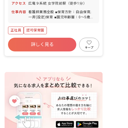
アクセス
広電９系統 女学院前駅（徒歩1分）
み）10日 特別休暇（慶弔・感染症・結
婚・出産） リフレッシュ休暇（原則3週
仕事内容
看護師業務全般 ■保育方針：自由保育;
間連続＋1か月分の給与別途支給） 産
一斉(設定)保育 ■園児年齢層：0～5歳児
休・育休制度 ※年間休日120日
■書類作成ツール導入：あり ■保護者と
の連絡アプリ導入：あり
正社員
認可保育園
詳しく見る
キープ