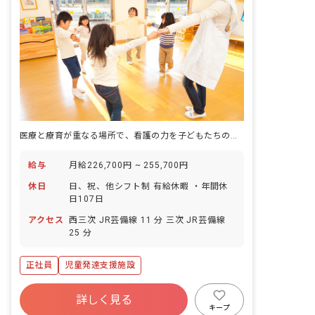
医療と療育が重なる場所で、看護の力を子どもたちのために。
給与
月給226,700円 ~ 255,700円
休日
日、祝、他シフト制 有給休暇 ・年間休
日107日
アクセス
西三次 JR芸備線 11 分 三次 JR芸備線
25 分
正社員
児童発達支援施設
詳しく見る
キープ