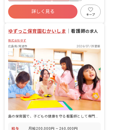
を考えて、休暇制度ももっと整えて参り
残業少なめ
車通勤可
乳児保育のみ
ます！
詳しく見る
未経験歓迎
新卒も歓迎
復帰率高
キープ
複数園あり
ゆずっこ保育園むかいしま
｜
看護師
の求人
株式会社ゆず
広島県/尾道市
2026/07/09更新
島の保育園で、子どもの健康を守る看護師として専門性を発揮する
給与
月給200,000円 ~ 260,000円