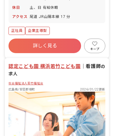
休日
土、日 有給休暇
アクセス
尾道 JR山陽本線 17 分
正社員
企業主導型
詳しく見る
キープ
認定こども園 横浜若竹こども園
｜
看護師
の
求人
社会福祉法人若竹福祉会
広島県/安芸郡坂町
2026/01/22更新