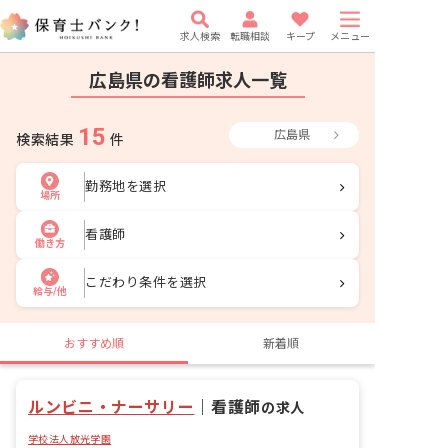
求人検索
転職相談
キープ
メニュー
広島県の看護師求人一覧
15
広島県
検索結果
件
勤務地を選択
場所
看護師
働き方
こだわり条件を選択
給与/他
おすすめ順
新着順
ルンビニ・ナーサリー
｜
看護師
の求人
学校法人放光学園