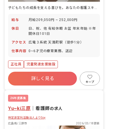
子どもたちの成長を支える喜びを。あなたの看護スキルで未来を育みませんか？
給与
月給209,050円 ~ 252,000円
休日
日、祝、他 有給休暇 お盆 年末年始 ※年
間休日101日
アクセス
広電３系統 天満町駅（徒歩1分）
仕事内容
0~6才児の療育業務、送迎
正社員
児童発達支援施設
詳しく見る
キープ
26年度募集
Yu~ki三原
｜
看護師
の求人
特定非営利活動法人よりSoy
広島県/三原市
2026/03/18更新