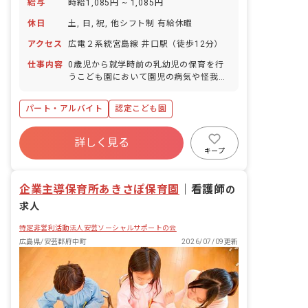
給与
時給1,085円 ~ 1,085円
休日
土, 日, 祝, 他シフト制 有給休暇
アクセス
広電２系統宮島線 井口駅（徒歩12分）
仕事内容
0歳児から就学時前の乳幼児の保育を行
うこども園において園児の病気や怪我な
どの応急手当 ・保育補助 ・園児の健康
チェック（検温・視診など） ・服薬介助
パート・アルバイト
認定こども園
・医療機関との連携業務 ・保護者の健康
相談 ・衛生、疾病予防の指導 ・保健だ
よりの作成など ※平時は保育補助に従事
詳しく見る
していただきます（保健室待機業務では
キープ
ありません） ■園児年齢層：0～5歳児
企業主導保育所あきさぽ保育園
｜
看護師
の
求人
特定非営利活動法人安芸ソーシャルサポートの会
広島県/安芸郡府中町
2026/07/09更新