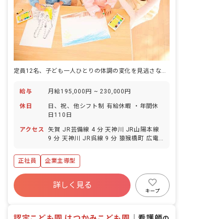
定員12名、子ども一人ひとりの体調の変化を見逃さない距離で働く看護師です。
給与
月給195,000円 ~ 230,000円
休日
日、祝、他シフト制 有給休暇 ・年間休
日110日
アクセス
矢賀 JR芸備線 4 分 天神川 JR山陽本線
9 分 天神川 JR呉線 9 分 猿猴橋町 広電1
系統 27 分 猿猴橋町 広電5系統 27 分
正社員
企業主導型
詳しく見る
キープ
認定こども園 はつかみこども園
｜
看護師
の