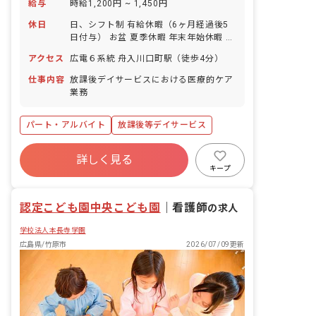
給与
時給1,200円 ~ 1,450円
休日
日、シフト制 有給休暇（6ヶ月経過後5
日付与） お盆 夏季休暇 年末年始休暇 ゴ
ールデンウィーク 海の日 勤労感謝の日
アクセス
広電６系統 舟入川口町駅（徒歩4分）
建国記念の日 育児休暇
仕事内容
放課後デイサービスにおける医療的ケア
業務
パート・アルバイト
放課後等デイサービス
詳しく見る
キープ
認定こども園中央こども園
｜
看護師
の求人
学校法人本長寺学園
広島県/竹原市
2026/07/09更新