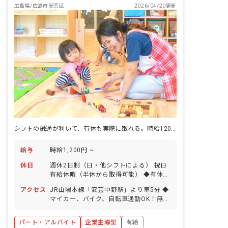
広島県/広島市安芸区
2026/04/20更新
シフトの融通が利いて、有休も実際に取れる。時給1200円の安定パート。
給与
時給1,200円 ~
休日
週休2日制（日・他シフトによる） 祝日
有給休暇（半休から取得可能） ◆有休取
得率90％以上！ シフトを調整して希望
アクセス
JR山陽本線「安芸中野駅」より車5分 ◆
通り取得できるよう配慮。職員同士の協
マイカー、バイク、自転車通勤OK！無料
力体制が整っています。 これからも先生
の駐車場、駐輪場も完備しています。
たちが、リフレッシュしながらお仕事し
ていけるように、法人全体で働きやすさ
パート・アルバイト
企業主導型
有給