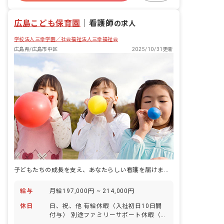
広島こども保育園
｜
看護師
の求人
学校法人三幸学園／社会福祉法人三幸福祉会
広島県/広島市中区
2025/10/31更新
子どもたちの成長を支え、あなたらしい看護を届けませんか？
給与
月給197,000円 ~ 214,000円
休日
日、祝、他 有給休暇（入社初日10日間
付与） 別途ファミリーサポート休暇（お
子様の通院や看病・介護におけるお休