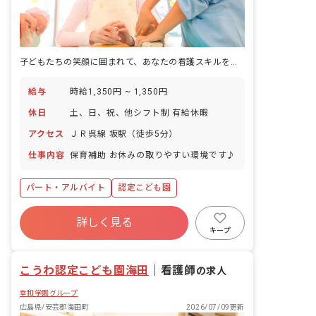
子どもたちの笑顔に囲まれて、あなたの看護スキルを活かしませんか？短時間で輝ける場所がここに。
給与
時給1,350円 ~ 1,350円
休日
土、日、祝、他シフト制 有給休暇
アクセス
ＪＲ呉線 坂駅（徒歩5分）
仕事内容
保育補助 お休みの取りやすい環境です♪
パート・アルバイト
認定こども園
詳しく見る
キープ
こうわ認定こども園海田
｜
看護師
の求人
幸和学園グループ
広島県/安芸郡海田町
2026/07/09更新