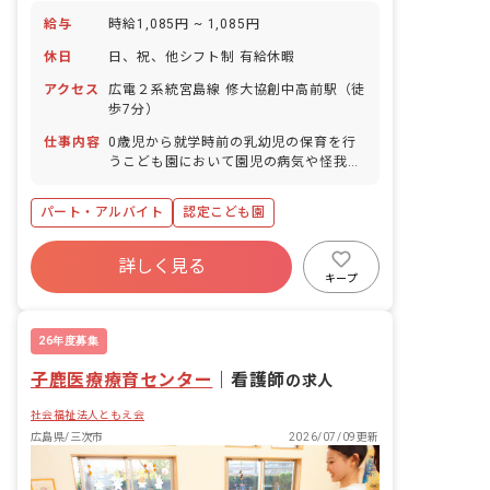
給与
時給1,085円 ~ 1,085円
休日
日、祝、他シフト制 有給休暇
アクセス
広電２系統宮島線 修大協創中高前駅（徒
歩7分）
仕事内容
0歳児から就学時前の乳幼児の保育を行
うこども園において園児の病気や怪我な
どの応急手当 ・保育補助 ・園児の健康
チェック（検温・視診など） ・服薬介助
パート・アルバイト
認定こども園
・医療機関との連携業務 ・保護者の健康
相談 ・衛生、疾病予防の指導 ・保健だ
よりの作成など ※平時は保育補助に従事
詳しく見る
していただきます（保健室待機業務では
キープ
ありません）
26年度募集
子鹿医療療育センター
｜
看護師
の求人
社会福祉法人ともえ会
広島県/三次市
2026/07/09更新