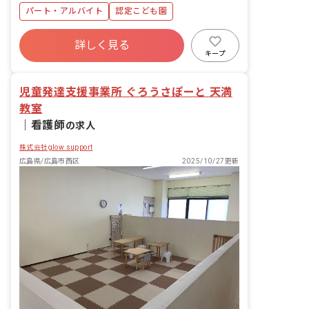
パート・アルバイト
認定こども園
詳しく見る
キープ
児童発達支援事業所 ぐろうさぽーと 天満
教室
｜
看護師
の求人
株式会社glow support
広島県/広島市西区
2025/10/27更新