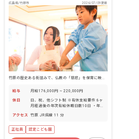
広島県/竹原市
2026/07/09更新
竹原の歴史ある街並みで、仏教の「慈悲」を保育に映す看護の仕事。
給与
月給176,000円 ~ 220,000円
休日
日、祝、他シフト制 ※有休支給要件:6ヶ
月経過後の年次有給休暇日数10日 ・年
間休日120日
アクセス
竹原 JR呉線 11 分
正社員
認定こども園