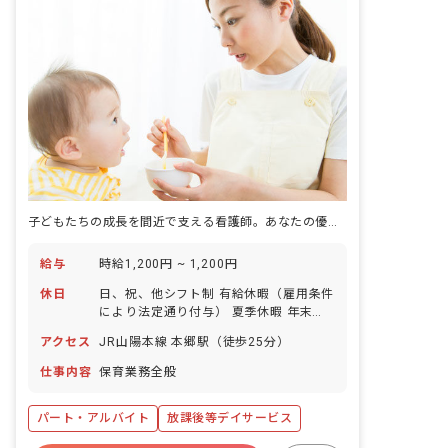
子どもたちの成長を間近で支える看護師。あなたの優しさが輝く場所です！
給与
時給1,200円 ~ 1,200円
休日
日、祝、他シフト制 有給休暇（雇用条件
により法定通り付与） 夏季休暇 年末年
始休暇 お盆休み（8/13～8/15）
アクセス
JR山陽本線 本郷駅（徒歩25分）
仕事内容
保育業務全般
パート・アルバイト
放課後等デイサービス