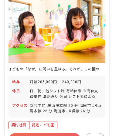
子どもの「なぜ」に問いを重ねる。それが、この園の看護のかたちです。
給与
月給205,000円 ~ 240,000円
休日
日、祝、他シフト制 有給休暇 ※有休支
給要件:法定通り 休日:シフト表による
（原則月9日休み、2月は8日）、年末年
アクセス
安芸中野 JR山陽本線 20 分 海田市 JR山
始 ・年間休日112日
陽本線 26 分 海田市 JR呉線 26 分
契約社員
認定こども園