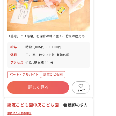
「慈悲」と「感謝」を保育の軸に置く、竹原の歴史ある街並みのこども園です。
給与
時給1,085円 ~ 1,100円
休日
日、祝、他シフト制 有給休暇
アクセス
竹原 JR呉線 11 分
パート・アルバイト
認定こども園
詳しく見る
キープ
認定こども園中央こども園
｜
看護師
の求人
学校法人本長寺学園