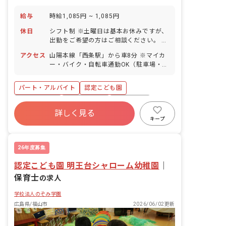
給与
時給1,085円 ~ 1,085円
休日
シフト制 ※土曜日は基本お休みですが、
出勤をご希望の方はご相談ください。 お
盆休み（8/13前後に1週間程度のお休
アクセス
山陽本線「西条駅」から車8分 ※マイカ
み） 年末年始（1週間程度） 連休前後の
ー・バイク・自転車通勤OK（駐車場・駐
土曜日ほか、園が定める休園日あり 有給
輪場無料）
休暇（法定通り付与／取得率80％） 産
前産後・育児休暇（取得率100％・復帰
パート・アルバイト
認定こども園
実績あり）
社会保険完備
福利厚生充実
残業少なめ
詳しく見る
昇給昇進あり
産休育休制度
車通勤可
キープ
低離職率
未経験歓迎
26年度募集
認定こども園 明王台シャローム幼稚園
｜
保育士
の求人
学校法人のぞみ学園
広島県/福山市
2026/06/02更新