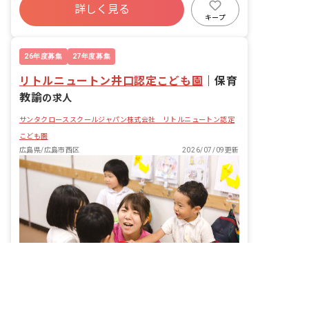
にブランクがある方も安心して働けるよ
詳しく見る
有給
退職金制度
残業少なめ
う、しっかりとサポートいたします。
キープ
昇給昇進あり
車通勤可
26年度募集
27年度募集
リトルニュートン井口認定こども園
｜
保育
教諭
の求人
サンタクローススクールジャパン株式会社 リトルニュートン認定
こども園
広島県/広島市西区
2026/07/09更新
非公開の求人多数！ 紹介登録はこちら
広島県の求人を紹介してもらう