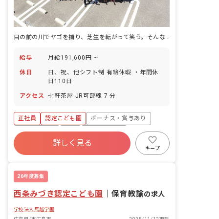
目の前の川でヤゴを捕り、芝生を転がって笑う。そんな「本物の体験」が、この子どもたちの日常です。
給与
月給191,600円 ~
休日
日、祝、他シフト制 有給休暇 ・年間休
日110日
アクセス
七軒茶屋 JR可部線 7 分
正社員
認定こども園
ボーナス・賞与あり
社会保険完備
有給
福利厚生充実
詳しく見る
退職金制度
残業少なめ
昇給昇進あり
キープ
産休育休制度
26年度募集
西条みづき認定こども園
｜
保育教諭
の求人
学校法人馬越学園