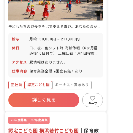
子どもたちの成長をそばで支える喜び。あなたの温かい心を活かしませんか？
給与
月給180,000円 ~ 211,600円
休日
日、祝、他シフト制 有給休暇（6ヶ月経
過後10日付与） 土曜出勤：月1回程度
※年間休日110日
アクセス
駅情報はありません。
仕事内容
保育業務全般 ■園庭有無：あり
正社員
認定こども園
ボーナス・賞与あり
寮・住宅・家賃補助あり
社会保険完備
詳しく見る
有給
福利厚生充実
退職金制度
キープ
残業少なめ
昇給昇進あり
26年度募集
27年度募集
認定こども園 横浜若竹こども園
｜
保育教