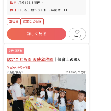
給与
月給196,345円 ~
休日
日、祝、他シフト制 ・年間休日110日
正社員
認定こども園
詳しく見る
キープ
26年度募集
認定こども園 天使幼稚園
｜
保育士
の求人
学校法人のぞみ学園
広島県/福山市
2026/06/02更新