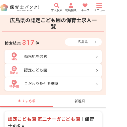
求人検索
転職相談
キープ
メニュー
広島県の認定こども園の保育士求人一
覧
317
広島県
検索結果
件
勤務地を選択
場所
認定こども園
働き方
こだわり条件を選択
給与/他
おすすめ順
新着順
認定こども園 第二ナーガこども園
｜
保育
士
の求人