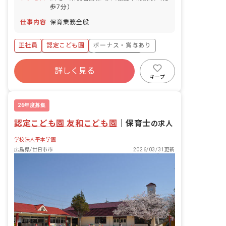
歩7分）
仕事内容
保育業務全般
正社員
認定こども園
ボーナス・賞与あり
寮・住宅・家賃補助あり
社会保険完備
詳しく見る
退職金制度
車通勤可
未経験歓迎
キープ
新卒も歓迎
駅近5分以内
26年度募集
認定こども園 友和こども園
｜
保育士
の求人
学校法人平本学園
広島県/廿日市市
2026/03/31更新