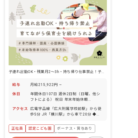
子連れ出勤OK・残業月2～3h・持ち帰り仕事禁止！子育てとの両立も
給与
月給215,922円 ~
休日
年間休日107日 週休2日制（日曜、他シ
フトによる） 祝日 年末年始休暇
（12/30～1/4） 有給休暇（入社初日か
アクセス
広電宇品線「広大附属学校前駅」から徒
ら付与／取得率100％！） 特別休暇 産休
歩5分 JR「横川駅」から車で20分 ◆マ
育休制度（取得率100％、復帰率90％）
イカー、バイク、自転車でも通勤OK！駐
介護・看護休暇 ◆お休みの相談がしやす
車場と駐輪場も無料で通いやすいです。
く、有休取得率は100％となっていま
正社員
認定こども園
ボーナス・賞与あり
すぐ近くに公園があり、お散歩や戸外遊
す！
びも楽しんでいます。近くにショッピン
寮・住宅・家賃補助あり
社会保険完備