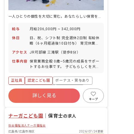
一人ひとりの個性を大切に育む。あなたらしい保育をここで見つけませんか？
給与
月給206,000円 ~ 342,000円
休日
日、祝、シフト制 完全週休2日制 有給休
暇（6ヶ月経過後10日付与） 育児休業
介護休業 看護休暇 ※年間休日107日
アクセス
JR可部線 三滝駅（徒歩8分）
仕事内容
保育業務全般 0歳~5歳児の成長をサポー
トするお仕事です。 子どもらしくを大切
に、1人1人に寄り添った保育をしていま
す♪ 具体的には、遊びの見守りや食事や
正社員
認定こども園
ボーナス・賞与あり
排せつ、お昼寝等のサポート、制作物の
作成など! ■保育方針：自由保育; 一斉(設
寮・住宅・家賃補助あり
社会保険完備
定)保育 ■園児年齢層：0～5歳児 ■書類
詳しく見る
有給
退職金制度
残業少なめ
作成ツール導入：あり ■保護者との連絡
キープ
アプリ導入：あり ■園庭有無：あり
昇給昇進あり
産休育休制度
ナーガこども園
｜
保育士
の求人
社会福祉法人ナーガ福祉会
広島県/広島市南区
2026/07/24更新