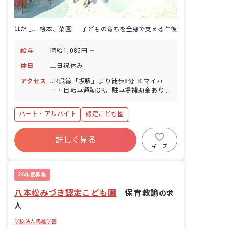
はだし、絵本、菜園——子どもの育ちを全身で支える午後
給与
時給1,085円 ~
休日
土日祝休み
アクセス
JR呉線「坂駅」より徒歩8分 ※マイカ
ー・自転車通勤OK、駐車場補助金あり！
※保育園のすぐ裏にスーパーや薬局があ
ります。駅周辺にも家電量販店やドラッ
パート・アルバイト
認定こども園
グストアが揃っており買い物に便利な立
地です。 ※熊野エリア、府中、海田、矢
ボーナス・賞与あり
社会保険完備
野、中野など各方面からアクセスしやす
詳しく見る
土日祝休み
有給
産休育休制度
いです。
キープ
社会福祉法人
車通勤可
時短勤務可
26年度募集
八本松みづき認定こども園
｜
保育教諭
の求
人
学校法人馬越学園