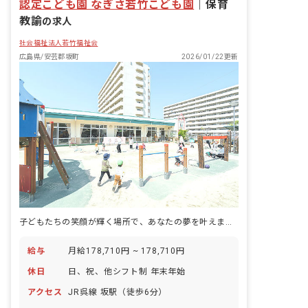
認定こども園 なぎさ若竹こども園
｜
保育
教諭
の求人
社会福祉法人若竹福祉会
広島県/安芸郡坂町
2026/01/22更新
子どもたちの笑顔が輝く場所で、あなたの夢を叶えませんか？
給与
月給178,710円 ~ 178,710円
休日
日、祝、他シフト制 年末年始
アクセス
JR呉線 坂駅（徒歩6分）