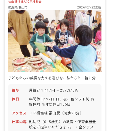
社会福祉法人和泉福祉会
広島県/福山市
2026/07/22更新
子どもたちの成長を支える喜びを、私たちと一緒に分かち合いませんか？
給与
月給211,417円 ~ 257,375円
休日
年間休日: 97日 日、祝、他シフト制 有
給休暇 ※年間休日105日
アクセス
ＪＲ福塩線 福山駅（徒歩23分）
仕事内容
乳幼児（0~5歳児）の教育・保育業務全
般をご担当いただきます。 ・全クラス複