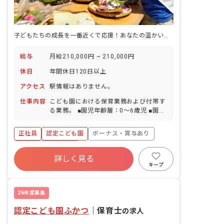
子どもたちの成長を一番近くで応援！あなたの温かい心が輝く場所がここにあります。
給与
月給210,000円 ~ 210,000円
休日
年間休日120日以上
アクセス
駅情報はありません。
仕事内容
こども園における保育業務および付帯す
る業務。 ■園児年齢層：0～6歳児 ■園庭
有無：あり
正社員
認定こども園
ボーナス・賞与あり
年間休日120日以上
詳しく見る
寮・住宅・家賃補助あり
社会保険完備
キープ
有給
退職金制度
残業少なめ
昇給昇進あり
26年度募集
認定こども園ふかつ
｜
保育士
の求人