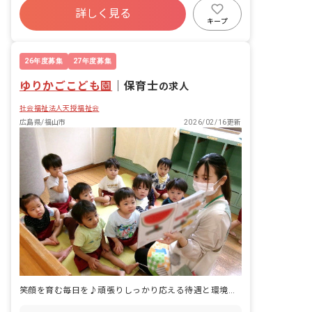
グモールがあるので、お買い物にも困り
詳しく見る
有給
退職金制度
残業少なめ
ません。
キープ
昇給昇進あり
産休育休制度
26年度募集
27年度募集
ゆりかごこども園
｜
保育士
の求人
社会福祉法人天授福祉会
広島県/福山市
2026/02/16更新
笑顔を育む毎日を♪頑張りしっかり応える待遇と環境がここに。