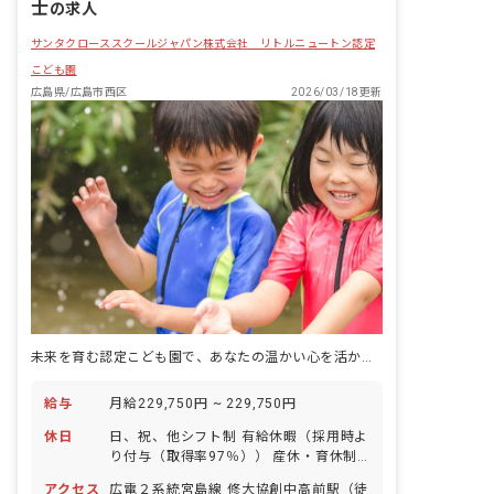
士
の求人
サンタクローススクールジャパン株式会社 リトルニュートン認定
こども園
広島県/広島市西区
2026/03/18更新
未来を育む認定こども園で、あなたの温かい心を活かしませんか？
給与
月給229,750円 ~ 229,750円
休日
日、祝、他シフト制 有給休暇（採用時よ
り付与（取得率97％）） 産休・育休制
度（取得率100％） ※年間休日111日
アクセス
広電２系統宮島線 修大協創中高前駅（徒