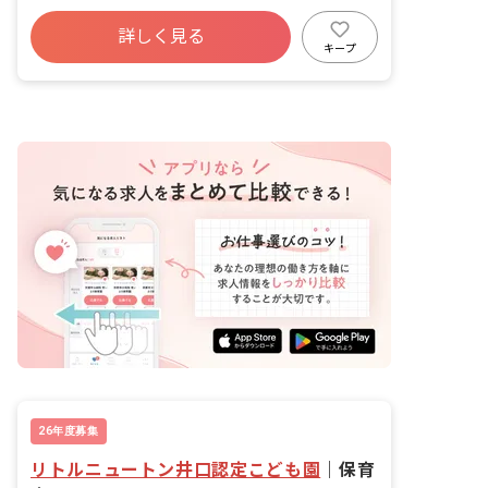
社会保険完備
福利厚生充実
昇給昇進あり
詳しく見る
産休育休制度
車通勤可
低離職率
キープ
未経験歓迎
週2.3日~OK
26年度募集
リトルニュートン井口認定こども園
｜
保育