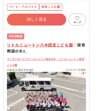
※保育園のすぐ裏にスーパーや薬局があ
ります。駅周辺にも家電量販店やドラッ
パート・アルバイト
認定こども園
グストアが揃っており買い物に便利な立
地です。 ※熊野エリア、府中、海田、矢
ボーナス・賞与あり
社会保険完備
野、中野など各方面からアクセスしやす
詳しく見る
土日祝休み
有給
残業少なめ
いです。
キープ
産休育休制度
社会福祉法人
車通勤可
26年度募集
リトルニュートン八木認定こども園
｜
保育
教諭
の求人
サンタクローススクールジャパン株式会社 リトルニュートン認定
こども園
広島県/広島市安佐南区
2026/07/09更新