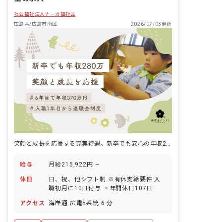
社会福祉法人ナーガ福祉会
広島県/広島市南区
2026/07/03更新
笑顔と成長を応援する充実待遇。新卒でも安心の年収280万円スタート
給与
月給215,922円 ~
休日
日、祝、他シフト制 ※有休支給要件:入
職初月に10日付与 ・年間休日107日
アクセス
海岸通 広電5系統 6 分