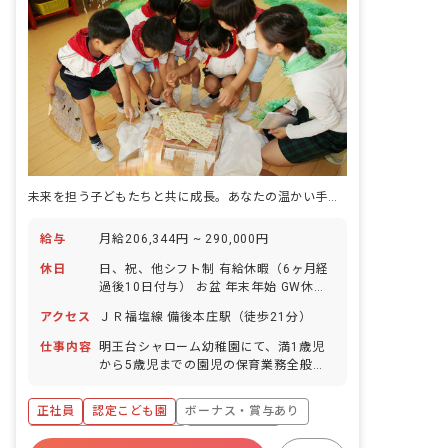
未来を担う子どもたちと共に成長。あなたの温かい手で、新しい一歩を踏み出しませんか？
給与
月給206,344円 ~ 290,000円
休日
日、祝、他シフト制 有給休暇（6ヶ月経
過後10日付与） お盆 年末年始 GW休暇
あり ※年間休日117日
アクセス
ＪＲ福塩線 備後本庄駅（徒歩21分）
仕事内容
明王台シャローム幼稚園にて、満1歳児
から5歳児までの園児の保育業務全般を
担当していただきます。 ・保育を通じ
て、園児一人ひとりの人格、感覚、意
正社員
認定こども園
ボーナス・賞与あり
欲、心情、態度の基礎づくりを丁寧に行
います。 ・資格取得間もない方や、仕事
寮・住宅・家賃補助あり
社会保険完備