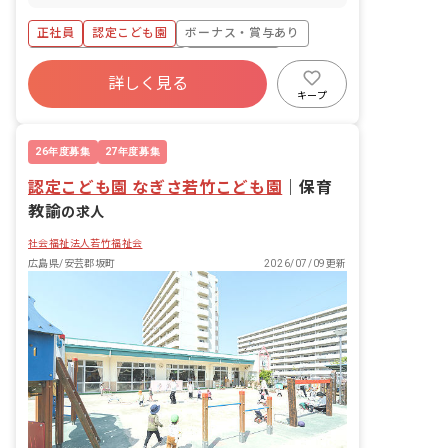
数担任制です。 ■園庭有無：あり
正社員
認定こども園
ボーナス・賞与あり
寮・住宅・家賃補助あり
社会保険完備
詳しく見る
有給
退職金制度
残業少なめ
キープ
昇給昇進あり
社会福祉法人
26年度募集
27年度募集
認定こども園 なぎさ若竹こども園
｜
保育
教諭
の求人
社会福祉法人若竹福祉会
広島県/安芸郡坂町
2026/07/09更新