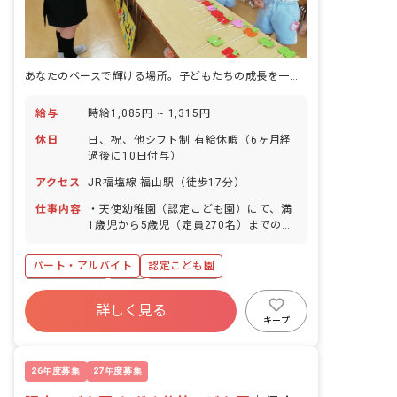
あなたのペースで輝ける場所。子どもたちの成長を一緒に見守りませんか？
給与
時給1,085円 ~ 1,315円
休日
日、祝、他シフト制 有給休暇（6ヶ月経
過後に10日付与）
アクセス
JR福塩線 福山駅（徒歩17分）
仕事内容
・天使幼稚園（認定こども園）にて、満
1歳児から5歳児（定員270名）までの園
児の保育を行います。 ・園児の見守り、
学校行事の運営、スクールバス添乗な
パート・アルバイト
認定こども園
ど、担任教諭と共に保育業務に携わりま
す。 ・保育を通じて、人格・感覚・意
社会保険完備
有給
退職金制度
欲・心情・態度の基礎づくりなど、一人
詳しく見る
昇給昇進あり
車通勤可
研修充実
ひとりの園児と丁寧に関わる保育を行い
キープ
ます。 ■保育方針：リトミック ■書類作
設備充実
リトミック
成ツール導入：あり ■園庭有無：あり
26年度募集
27年度募集