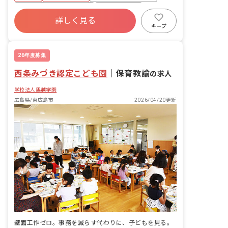
寮・住宅・家賃補助あり
社会保険完備
詳しく見る
福利厚生充実
昇給昇進あり
産休育休制度
キープ
車通勤可
低離職率
26年度募集
西条みづき認定こども園
｜
保育教諭
の求人
学校法人馬越学園
広島県/東広島市
2026/04/20更新
壁面工作ゼロ。事務を減らす代わりに、子どもを見る。