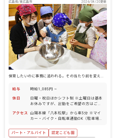
広島県/東広島市
2026/04/20更新
保育したいのに事務に追われる。その当たり前を変えた園。
給与
時給1,085円 ~
休日
日曜・祝日ほかシフト制 ※土曜日は基本
お休みですが、出勤をご希望の方はご相
談ください。 夏季集中休暇（8/7～
アクセス
山陽本線「八本松駅」から車5分 ※マイ
8/15） 冬季集中休暇（12/28～1/3）
カー・バイク・自転車通勤OK（駐車場・
連休前後の土曜日（5/1、7/24、
駐輪場無料）
12/25、2/11） 有給休暇（法定通り付
与／取得率80％） 産前産後・育児休暇
パート・アルバイト
認定こども園
（取得率100％・復帰実績あり）