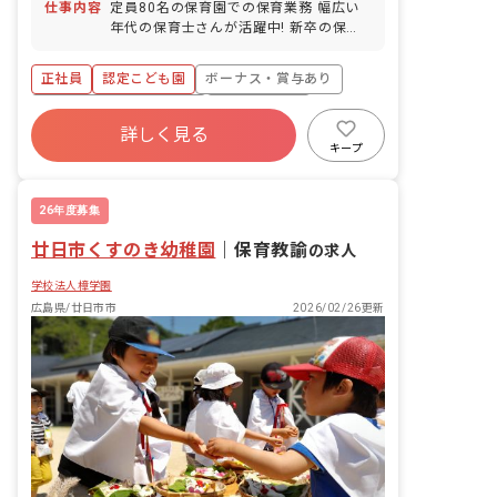
仕事内容
定員80名の保育園での保育業務 幅広い
年代の保育士さんが活躍中! 新卒の保育
士さんも大歓迎♪ 研修体制が整った環境
なので 無理なくスタート出来ますよ◎
正社員
認定こども園
ボーナス・賞与あり
情報元 https://job-
medley.com/cw/339830/?
寮・住宅・家賃補助あり
社会保険完備
utm_campaign=google_jobs_apply&utm_source=google
詳しく見る
有給
福利厚生充実
退職金制度
キープ
産休育休制度
社会福祉法人
26年度募集
廿日市くすのき幼稚園
｜
保育教諭
の求人
学校法人樟学園
広島県/廿日市市
2026/02/26更新