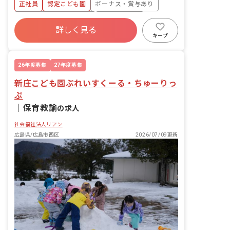
正社員
認定こども園
ボーナス・賞与あり
寮・住宅・家賃補助あり
社会保険完備
詳しく見る
退職金制度
残業少なめ
車通勤可
キープ
未経験歓迎
新卒も歓迎
26年度募集
27年度募集
新庄こども園ぷれいすくーる・ちゅーりっ
ぷ
｜
保育教諭
の求人
社会福祉法人リアン
広島県/広島市西区
2026/07/09更新