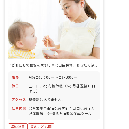
子どもたちの個性を大切に育む自由保育。あなたの温かい心で、未来を一緒に彩りませんか？
給与
月給205,000円 ~ 237,000円
休日
土、日、祝 有給休暇（6ヶ月経過後10日
付与）
アクセス
駅情報はありません。
仕事内容
保育業務全般 ■保育方針：自由保育 ■園
児年齢層：0～5歳児 ■書類作成ツール導
入：あり
契約社員
認定こども園