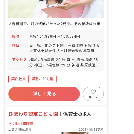
大規模園で、月の残業がたった2時間。その秘訣は分業体制にあります
給与
月給161,880円 ~ 163,584円
休日
日、祝、他シフト制、有給休暇 有給休暇
※有休支給要件:6ヶ月経過後の年次有給
休暇日数10日 ・年間休日109日
アクセス
横尾 JR福塩線 20 分 道上 JR福塩線 28
分 神辺 JR福塩線 29 分 神辺 井原鉄道
29 分 万能倉 JR福塩線 29 分
契約社員
認定こども園
詳しく見る
キープ
ひまわり認定こども園
｜
保育士
の求人
学校法人村田学園
広島県/東広島市
2025/10/31更新