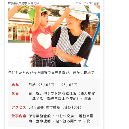
広島県/広島市安佐南区
2025/12/05更新
子どもたちの成長を間近で見守る喜び。温かい職場であなたの個性を輝かせませんか？
給与
月給195,168円 ~ 195,168円
休日
日、祝、他シフト制有給休暇（法人規定
に準ずる（勤務日数より変動））年末年
始（12/30～1/4）※年間休日108日
アクセス
JR可部線 古市橋駅（徒歩10分）
仕事内容
保育業務全般 ・おむつ交換 ・着替え援
助・食事援助 ・絵本読み聞かせ ・歌、
遊びの見守りと援助 ・保育室等の清掃な