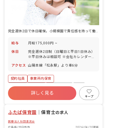
完全週休2日で休日確保。小規模園で責任感を持って働けます。
給与
月給175,000円 ~
休日
完全週休2日制（日曜日と平日1日休み）
※平日休みは相談可 ※会社カレンダーに
よる お盆 年末年始 有給休暇（入職より
アクセス
山陽本線「松永駅」より車6分
6カ月経過後、10日付与） 育児休暇（取
得実績あり） 年間休日数110日
契約社員
事業所内保育
ボーナス・賞与あり
社会保険完備
有給
詳しく見る
残業少なめ
昇給昇進あり
産休育休制度
キープ
乳児保育のみ
未経験歓迎
ふたば保育園
｜
保育士
の求人
医療法人社団清流会
広島県/廿日市市
2026/04/20更新