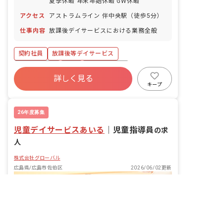
夏季休暇 年末年始休暇 GW休暇
アクセス
アストラムライン 伴中央駅（徒歩5分）
仕事内容
放課後デイサービスにおける業務全般
契約社員
放課後等デイサービス
社会保険完備
有給
昇給昇進あり
詳しく見る
車通勤可
駅近5分以内
研修充実
キープ
26年度募集
児童デイサービスあいる
｜
児童指導員
の求
人
株式会社グローバル
広島県/広島市佐伯区
2026/06/02更新
非公開の求人多数！ 紹介登録はこちら
広島県の求人を紹介してもらう