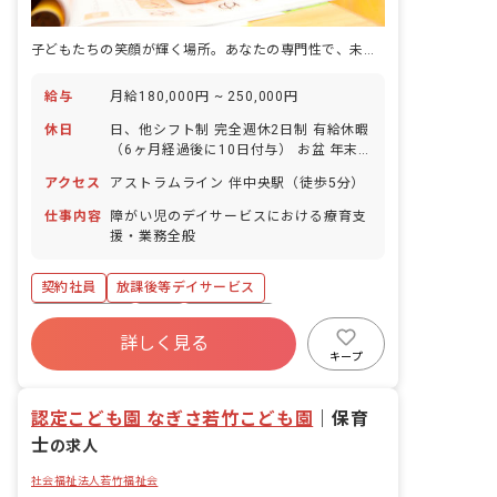
子どもたちの笑顔が輝く場所。あなたの専門性で、未来を一緒に育みませんか？
給与
月給180,000円 ~ 250,000円
休日
日、他シフト制 完全週休2日制 有給休暇
（6ヶ月経過後に10日付与） お盆 年末
年始 GW 育児休業 ※年間休日110日
アクセス
アストラムライン 伴中央駅（徒歩5分）
仕事内容
障がい児のデイサービスにおける療育支
援・業務全般
契約社員
放課後等デイサービス
社会保険完備
有給
残業少なめ
詳しく見る
昇給昇進あり
産休育休制度
車通勤可
キープ
正社員登用
駅近5分以内
認定こども園 なぎさ若竹こども園
｜
保育
士
の求人
社会福祉法人若竹福祉会