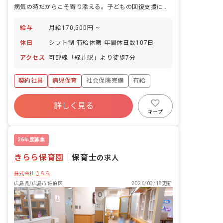
病気の時だからこそ寄り添える。子どもの回復支援に専念する。
給与
月給170,500円 ~
休日
シフト制 有給休暇 年間休日数107日
アクセス
可部線「緑井駅」より徒歩7分
契約社員
病児保育
社会保険完備
有給
残業少なめ
昇給昇進あり
詳しく見る
キープ
26年度募集
きらら保育園
｜
保育士
の求人
株式会社きらら
広島県/広島市佐伯区
2026/03/18更新