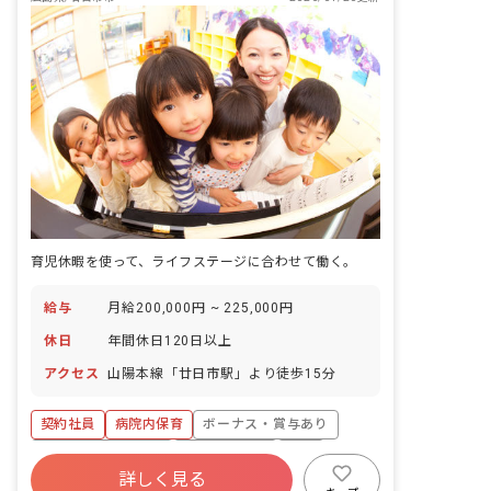
育児休暇を使って、ライフステージに合わせて働く。
給与
月給200,000円 ~ 225,000円
休日
年間休日120日以上
アクセス
山陽本線「廿日市駅」より徒歩15分
契約社員
病院内保育
ボーナス・賞与あり
年間休日120日以上
社会保険完備
有給
詳しく見る
福利厚生充実
産休育休制度
車通勤可