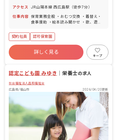
に有給休暇付与） ※年間休日108日
アクセス
JR山陽本線 西広島駅（徒歩7分）
仕事内容
保育業務全般 ・おむつ交換 ・着替え・
食事援助 ・絵本読み聞かせ ・歌、遊び
の見守りと援助 ・保育室等の清掃 ・そ
の他保育業務に付随すること（生活支援
契約社員
認可保育園
全般） ■園庭有無：あり
詳しく見る
キープ
認定こども園 みゆき
｜
栄養士
の求人
社会福祉法人昌和福祉会
広島県/福山市
2026/04/20更新