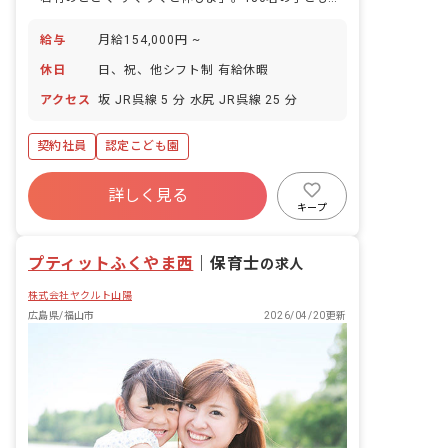
給与
月給154,000円 ~
休日
日、祝、他シフト制 有給休暇
アクセス
坂 JR呉線 5 分 水尻 JR呉線 25 分
契約社員
認定こども園
詳しく見る
キープ
プティットふくやま西
｜
保育士
の求人
株式会社ヤクルト山陽
広島県/福山市
2026/04/20更新