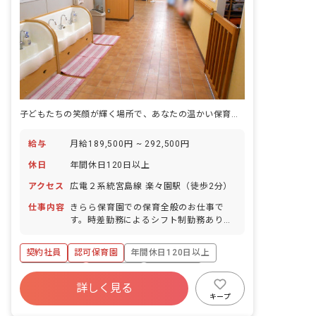
子どもたちの笑顔が輝く場所で、あなたの温かい保育を届けませんか？
給与
月給189,500円 ~ 292,500円
休日
年間休日120日以上
アクセス
広電２系統宮島線 楽々園駅（徒歩2分）
仕事内容
きらら保育園での保育全般のお仕事で
す。時差勤務によるシフト制勤務あり。
■園児年齢層：0～5歳児
契約社員
認可保育園
年間休日120日以上
社会保険完備
退職金制度
残業少なめ
詳しく見る
昇給昇進あり
車通勤可
キープ