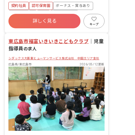
ど ・その他保育業務に付随すること（生
契約社員
認可保育園
ボーナス・賞与あり
活支援全般） ■園庭有無：あり
社会保険完備
有給
福利厚生充実
詳しく見る
退職金制度
残業少なめ
産休育休制度
キープ
社会福祉法人
東広島市福富いきいきこどもクラブ
｜
児童
指導員
の求人
シダックス大新東ヒューマンサービス株式会社 中国エリア支社
広島県/東広島市
2026/05/12更新