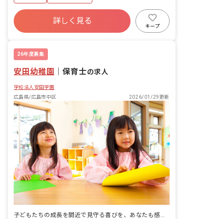
詳しく見る
キープ
26年度募集
安田幼稚園
｜
保育士
の求人
学校法人安田学園
広島県/広島市中区
2026/01/29更新
子どもたちの成長を間近で見守る喜びを、あなたも感じませんか？