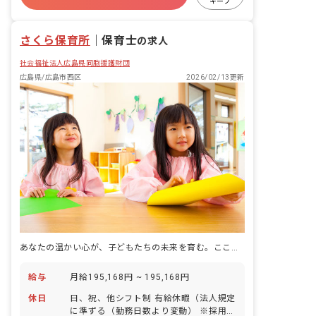
キープ
アットホーム
さくら保育所
｜
保育士
の求人
社会福祉法人広島県同胞援護財団
広島県/広島市西区
2026/02/13更新
あなたの温かい心が、子どもたちの未来を育む。ここで新しい一歩を踏み出しませんか？
給与
月給195,168円 ~ 195,168円
休日
日、祝、他シフト制 有給休暇（法人規定
に準ずる（勤務日数より変動） ※採用時