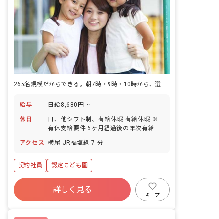
265名規模だからできる。朝7時・9時・10時から、選べるシフト。
給与
日給8,680円 ~
休日
日、他シフト制、有給休暇 有給休暇 ※
有休支給要件:6ヶ月経過後の年次有給休
暇日数10日 ・年間休日109日
アクセス
横尾 JR福塩線 7 分
契約社員
認定こども園
詳しく見る
キープ