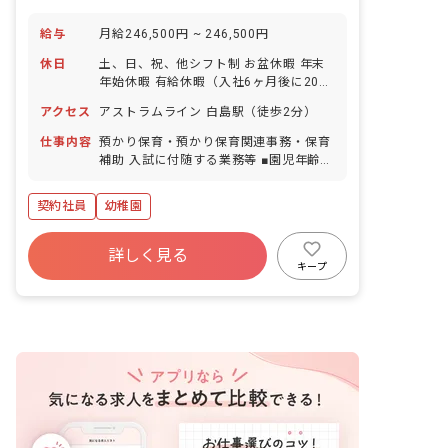
給与
月給246,500円 ~ 246,500円
休日
土、日、祝、他シフト制 お盆休暇 年末
年始休暇 有給休暇（入社6ヶ月後に20日
付与） ※年間休日127日
アクセス
アストラムライン 白島駅（徒歩2分）
仕事内容
預かり保育・預かり保育関連事務・保育
補助 入試に付随する業務等 ■園児年齢
層：3～5歳児
契約社員
幼稚園
詳しく見る
キープ