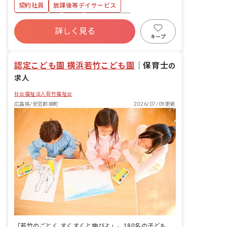
契約社員
放課後等デイサービス
社会保険完備
有給
昇給昇進あり
詳しく見る
車通勤可
駅近5分以内
研修充実
キープ
交通費支給
認定こども園 横浜若竹こども園
｜
保育士
の
求人
社会福祉法人若竹福祉会
広島県/安芸郡坂町
2026/07/09更新
「若竹のごとく すくすくと伸びよ」。180名の子どもたちが、異年齢で育ち合う園です。