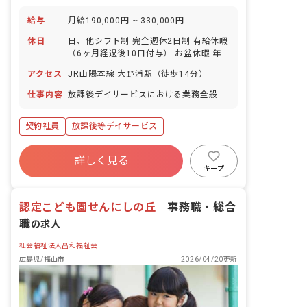
給与
月給190,000円 ~ 330,000円
休日
日、他シフト制 完全週休2日制 有給休暇
（6ヶ月経過後10日付与） お盆休暇 年
末年始休暇 GW休暇
アクセス
JR山陽本線 大野浦駅（徒歩14分）
仕事内容
放課後デイサービスにおける業務全般
契約社員
放課後等デイサービス
社会保険完備
有給
福利厚生充実
詳しく見る
残業少なめ
昇給昇進あり
車通勤可
キープ
正社員登用
研修充実
認定こども園せんにしの丘
｜
事務職・総合
職
の求人
社会福祉法人昌和福祉会
広島県/福山市
2026/04/20更新