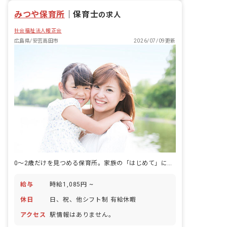
みつや保育所
｜
保育士
の求人
社会福祉法人報正会
広島県/安芸高田市
2026/07/09更新
0～2歳だけを見つめる保育所。家族の「はじめて」に、いちばん近くで寄り添う仕事です。
給与
時給1,085円 ~
休日
日、祝、他シフト制 有給休暇
アクセス
駅情報はありません。