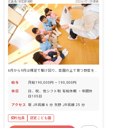
広島県/安芸郡坂町
2026/07/09更新
6月から9月は裸足で駆け回り、菜園の土で育つ野菜を見守るこども園。
給与
月給190,000円 ~ 190,000円
休日
日、祝、他シフト制 有給休暇 ・年間休
日105日
アクセス
坂 JR呉線 6 分 矢野 JR呉線 25 分
契約社員
認定こども園