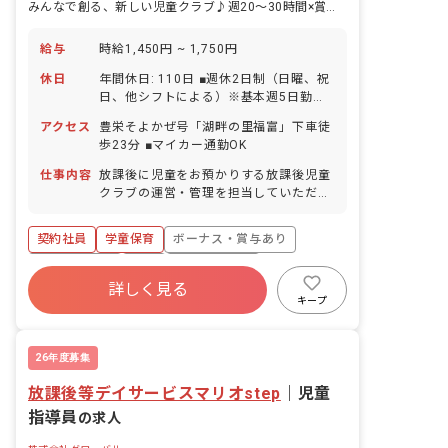
みんなで創る、新しい児童クラブ♪週20～30時間×賞与年2回
給与
時給1,450円 ~ 1,750円
休日
年間休日: 110日 ■週休2日制（日曜、祝
日、他シフトによる）※基本週5日勤務
（状況により変動あり） ■GW ■お盆 ■年
アクセス
豊栄そよかぜ号「湖畔の里福富」下車徒
末年始休暇 ■有給休暇（法定通り／取得
歩23分 ■マイカー通勤OK
率100％／5日以上の連休相談有休使用
で取得可） ■慶弔休暇 ■産前産後・育児
仕事内容
放課後に児童をお預かりする放課後児童
休暇（取得率80％） ※取得実績は法人
クラブの運営・管理を担当していただき
全体のデータです。 ・お休みの相談もし
ます。 ■具体的な仕事内容 ・清掃や部屋
やすい職場です 希望休はできる限り考
のデコレーション ・遊具や部屋の管理
契約社員
学童保育
ボーナス・賞与あり
慮！家族と過ごす時間や趣味など、ライ
・イベント企画と運営 ・学習支援 ・児
フスタイルに合わせた勤務が可能です！
童の見守り など
社会保険完備
有給
福利厚生充実
詳しく見る
残業少なめ
昇給昇進あり
産休育休制度
キープ
車通勤可
26年度募集
放課後等デイサービスマリオstep
｜
児童
指導員
の求人