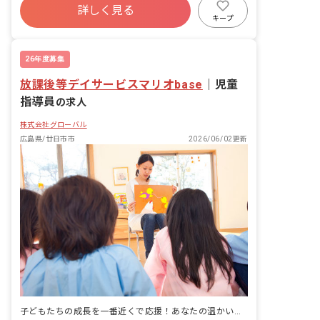
詳しく見る
キープ
26年度募集
放課後等デイサービスマリオbase
｜
児童
指導員
の求人
株式会社グローバル
広島県/廿日市市
2026/06/02更新
子どもたちの成長を一番近くで応援！あなたの温かい心が輝く場所