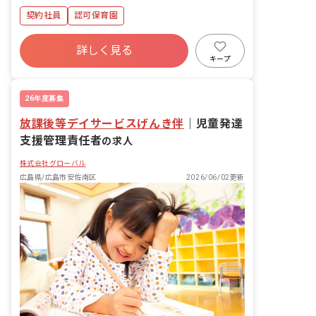
契約社員
認可保育園
詳しく見る
キープ
26年度募集
放課後等デイサービスげんき伴
｜
児童発達
支援管理責任者
の求人
株式会社グローバル
広島県/広島市安佐南区
2026/06/02更新