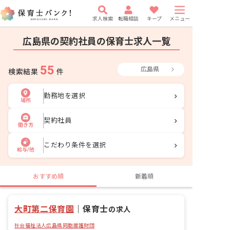
求人検索
転職相談
キープ
メニュー
広島県の契約社員の保育士求人一覧
55
広島県
検索結果
件
勤務地を選択
場所
契約社員
働き方
こだわり条件を選択
給与/他
おすすめ順
新着順
大町第二保育園
｜
保育士
の求人
社会福祉法人広島県同胞援護財団