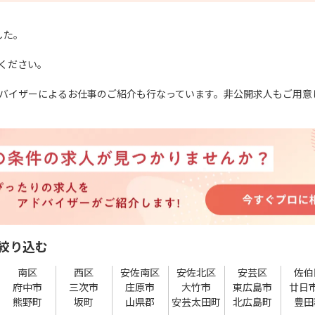
した。
ください。
バイザーによるお仕事のご紹介も行なっています。非公開求人もご用意
絞り込む
南区
西区
安佐南区
安佐北区
安芸区
佐伯
府中市
三次市
庄原市
大竹市
東広島市
廿日
熊野町
坂町
山県郡
安芸太田町
北広島町
豊田