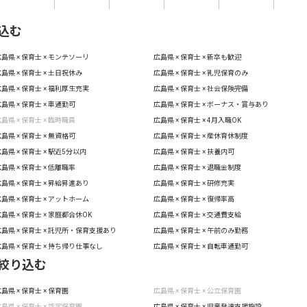
込む
島県 × 保育士 × モンテソーリ
広島県 × 保育士 × 新卒も歓迎
島県 × 保育士 × 土日祝休み
広島県 × 保育士 × 乳児保育のみ
島県 × 保育士 × 福利厚生充実
広島県 × 保育士 × 社会保険完備
島県 × 保育士 × 車通勤可
広島県 × 保育士 × ボーナス・賞与あり
島県 × 保育士 × 臨時職員
広島県 × 保育士 × 4月入職OK
島県 × 保育士 × 無資格可
広島県 × 保育士 × 産休育休制度
島県 × 保育士 × 駅近5分以内
広島県 × 保育士 × 扶養内可
島県 × 保育士 × 低離職率
広島県 × 保育士 × 退職金制度
島県 × 保育士 × 昇給昇進あり
広島県 × 保育士 × 研修充実
島県 × 保育士 × アットホーム
広島県 × 保育士 × 復帰率高
島県 × 保育士 × 家庭都合休OK
広島県 × 保育士 × 交通費支給
島県 × 保育士 × 託児所・保育支援あり
広島県 × 保育士 × 午前のみ勤務
島県 × 保育士 × 持ち帰り仕事なし
広島県 × 保育士 × 自転車通勤可
絞り込む
島県 × 保育士 × 保育園
広島県 × 保育士 × 公立保育園
島県 × 保育士 × 認定保育園
広島県 × 保育士 × 児童発達支援施設