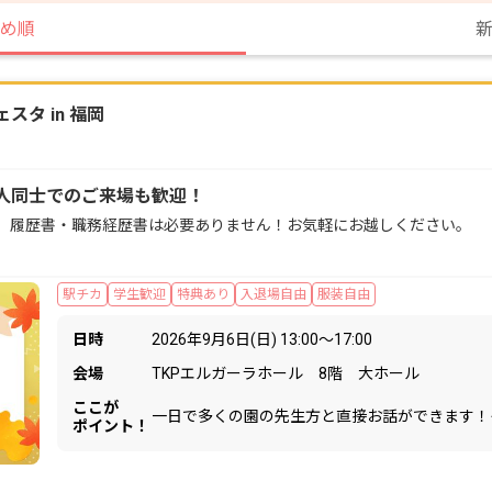
め順
タ in 福岡
人同士でのご来場も歓迎！
。履歴書・職務経歴書は必要ありません！お気軽にお越しください。
駅チカ
学生歓迎
特典あり
入退場自由
服装自由
日時
2026年9月6日(日) 13:00〜17:00
会場
TKPエルガーラホール 8階 大ホール
ここが
一日で多くの園の先生方と直接お話ができます！
ポイント！