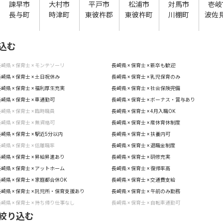
諫早市
大村市
平戸市
松浦市
対馬市
壱岐
長与町
時津町
東彼杵郡
東彼杵町
川棚町
波佐
込む
崎県 × 保育士 × モンテソーリ
長崎県 × 保育士 × 新卒も歓迎
崎県 × 保育士 × 土日祝休み
長崎県 × 保育士 × 乳児保育のみ
崎県 × 保育士 × 福利厚生充実
長崎県 × 保育士 × 社会保険完備
崎県 × 保育士 × 車通勤可
長崎県 × 保育士 × ボーナス・賞与あり
崎県 × 保育士 × 臨時職員
長崎県 × 保育士 × 4月入職OK
崎県 × 保育士 × 無資格可
長崎県 × 保育士 × 産休育休制度
崎県 × 保育士 × 駅近5分以内
長崎県 × 保育士 × 扶養内可
崎県 × 保育士 × 低離職率
長崎県 × 保育士 × 退職金制度
崎県 × 保育士 × 昇給昇進あり
長崎県 × 保育士 × 研修充実
崎県 × 保育士 × アットホーム
長崎県 × 保育士 × 復帰率高
崎県 × 保育士 × 家庭都合休OK
長崎県 × 保育士 × 交通費支給
崎県 × 保育士 × 託児所・保育支援あり
長崎県 × 保育士 × 午前のみ勤務
崎県 × 保育士 × 持ち帰り仕事なし
長崎県 × 保育士 × 自転車通勤可
絞り込む