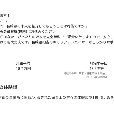
ます！
さい。
で、長崎県の求人を紹介してもらうことは可能ですか？
ら会員登録(無料)
にお進みください。
があなたにぴったりの求人を完全無料でご紹介いたしますので、安心し
けでも大丈夫です。
長崎県
担当のキャリアアドバイザーがしっかりサポ
月給平均
月給中央値
18.7
万円
18.5
万円
掲載中の正社員求人情報75件より抽出
※2026/08/01時点
の体験談
京都の事業所に転職/入職された保育士の方々の体験談や利用満足度