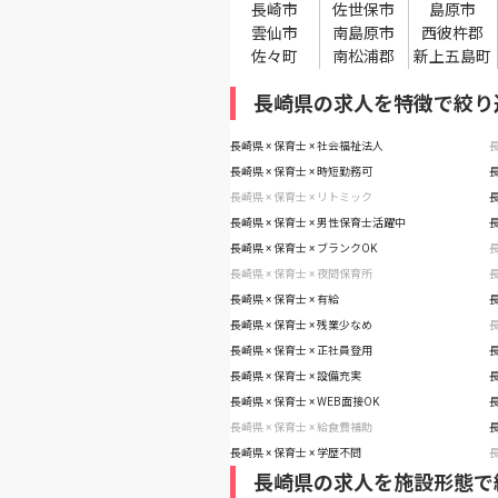
長崎市
佐世保市
島原市
雲仙市
南島原市
西彼杵郡
佐々町
南松浦郡
新上五島町
長崎県の求人を特徴で絞り
長崎県 × 保育士 × 社会福祉法人
長
長崎県 × 保育士 × 時短勤務可
長
長崎県 × 保育士 × リトミック
長
長崎県 × 保育士 × 男性保育士活躍中
長
長崎県 × 保育士 × ブランクOK
長
長崎県 × 保育士 × 夜間保育所
長
長崎県 × 保育士 × 有給
長
長崎県 × 保育士 × 残業少なめ
長
長崎県 × 保育士 × 正社員登用
長
長崎県 × 保育士 × 設備充実
長
長崎県 × 保育士 × WEB面接OK
長
長崎県 × 保育士 × 給食費補助
長
長崎県 × 保育士 × 学歴不問
長
長崎県の求人を施設形態で