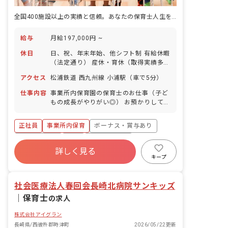
全国400施設以上の実績と信頼。あなたの保育士人生を、私たちが守ります。
給与
月給197,000円 ~
休日
日、祝、年末年始、他シフト制 有給休暇
（法定通り） 産休・育休（取得実績多
数） 介護休業 慶弔休暇 ※年間休日107
アクセス
松浦鉄道 西九州線 小浦駅（車で5分）
日
仕事内容
事業所内保育園の保育士のお仕事（子ど
もの成長がやりがい◎） お預かりしてい
る子ども達についてお世話をお願いしま
す。 ・食事・睡眠・排泄・清潔・衣類の
正社員
事業所内保育
ボーナス・賞与あり
着脱等 ・集団生活を通じた社会性の装着
・行事の計画・実行、お知らせの作成
社会保険完備
有給
福利厚生充実
詳しく見る
退職金制度
昇給昇進あり
産休育休制度
キープ
未経験歓迎
社会医療法人春回会長崎北病院サンキッズ
｜
保育士
の求人
株式会社アイグラン
長崎県/西彼杵郡時津町
2026/05/22更新