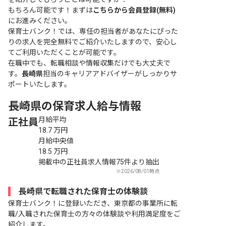
もちろん可能です！まずは
こちらから会員登録(無料)
にお進みください。
保育士バンク！では、専任の担当者があなたにぴった
りの求人を完全無料でご紹介いたしますので、安心し
てご利用いただくことが可能です。
在職中でも、転職相談や情報収集だけでも大丈夫で
す。
長崎県
担当のキャリアアドバイザーがしっかりサ
ポートいたします。
長崎県の保育求人給与情報
月給平均
正社員
18.7
万円
月給中央値
18.5
万円
掲載中の正社員求人情報75件より抽出
※2026/08/01時点
長崎県で転職された保育士の体験談
保育士バンク！に登録いただき、東京都の事業所に転
職/入職された保育士の方々の体験談や利用満足度をご
紹介します。