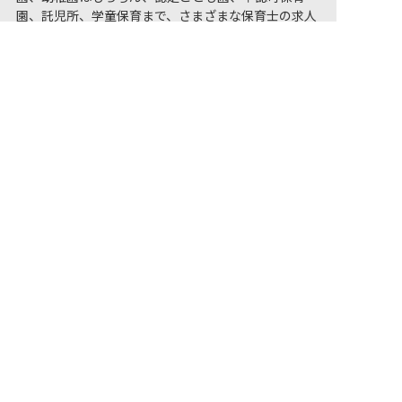
園、託児所、学童保育まで、さまざまな保育士の求人
非公開の求人多数！ 紹介登録はこちら
をご用意しています。長崎県で事業所内保育の気にな
る保育士求人があれば、電話やメールでお問い合わせ
長崎県の求人を紹介してもらう
ください。保育園・幼稚園の採用/募集情報に精通し
たキャリアアドバイザーがあなたに最適な求人をご紹
介させていただきます。長崎県の保育士求人・転職サ
イト【保育士バンク!】
保育士バンク！は
あなたに合う職場を一緒にお探します
保育をよく知るアドバイザーがフルサポート
非公開求人やここだけの保育園情報が充実
累計40万人以上が利用した信頼実績
適正な有料職業紹介事業者として
厚生労働省の認定取得