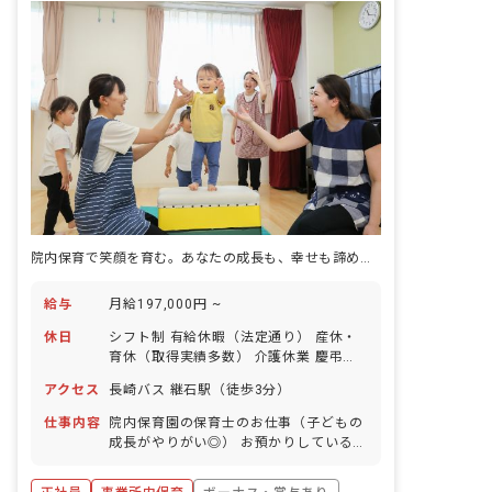
院内保育で笑顔を育む。あなたの成長も、幸せも諦めない。
給与
月給197,000円 ~
休日
シフト制 有給休暇（法定通り） 産休・
育休（取得実績多数） 介護休業 慶弔休
暇 ※年間休日107日（週1日または4週4
アクセス
長崎バス 継石駅（徒歩3分）
日以上の休日を付与）
仕事内容
院内保育園の保育士のお仕事（子どもの
成長がやりがい◎） お預かりしている子
ども達についてお世話をお願いします ・
食事・睡眠・排泄・清潔・衣類の着脱等