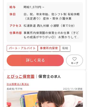
給与
時給1,070円 ~
休日
日、祝、年末年始、他シフト制 有給休暇
（法定通り） 産休・育休 介護休業
アクセス
松浦鉄道 西九州線 小浦駅（車で5分）
仕事内容
事業所内保育園の保育士のお仕事（子ど
もの成長がやりがい◎） お預かりしてい
る子ども達についてお世話をお願いしま
す。 ・食事・睡眠・排泄・清潔・衣類の
パート・アルバイト
事業所内保育
有給
着脱等 ・集団生活を通じた社会性の装着
・行事の計画・実行、お知らせの作成
福利厚生充実
産休育休制度
未経験歓迎
詳しく見る
研修充実
WEB面接OK
複数園あり
キープ
ブランクOK
とびっこ保育園
｜
保育士
の求人
社会医療法人青洲会
長崎県/平戸市
2025/11/04更新