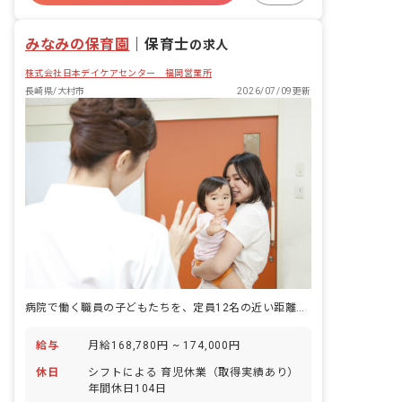
みなみの保育園
｜
保育士
の求人
株式会社日本デイケアセンター 福岡営業所
長崎県/大村市
2026/07/09更新
病院で働く職員の子どもたちを、定員12名の近い距離で見守る。一人ひとりの顔がすぐ浮かぶ保育室です。
給与
月給168,780円 ~ 174,000円
休日
シフトによる 育児休業（取得実績あり）
年間休日104日