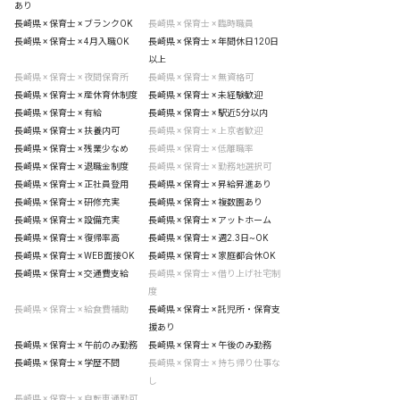
あり
長崎県 × 保育士 × ブランクOK
長崎県 × 保育士 × 臨時職員
長崎県 × 保育士 × 4月入職OK
長崎県 × 保育士 × 年間休日120日
以上
長崎県 × 保育士 × 夜間保育所
長崎県 × 保育士 × 無資格可
長崎県 × 保育士 × 産休育休制度
長崎県 × 保育士 × 未経験歓迎
長崎県 × 保育士 × 有給
長崎県 × 保育士 × 駅近5分以内
長崎県 × 保育士 × 扶養内可
長崎県 × 保育士 × 上京者歓迎
長崎県 × 保育士 × 残業少なめ
長崎県 × 保育士 × 低離職率
長崎県 × 保育士 × 退職金制度
長崎県 × 保育士 × 勤務地選択可
長崎県 × 保育士 × 正社員登用
長崎県 × 保育士 × 昇給昇進あり
長崎県 × 保育士 × 研修充実
長崎県 × 保育士 × 複数園あり
長崎県 × 保育士 × 設備充実
長崎県 × 保育士 × アットホーム
長崎県 × 保育士 × 復帰率高
長崎県 × 保育士 × 週2.3日~OK
長崎県 × 保育士 × WEB面接OK
長崎県 × 保育士 × 家庭都合休OK
長崎県 × 保育士 × 交通費支給
長崎県 × 保育士 × 借り上げ社宅制
度
長崎県 × 保育士 × 給食費補助
長崎県 × 保育士 × 託児所・保育支
援あり
長崎県 × 保育士 × 午前のみ勤務
長崎県 × 保育士 × 午後のみ勤務
長崎県 × 保育士 × 学歴不問
長崎県 × 保育士 × 持ち帰り仕事な
し
長崎県 × 保育士 × 自転車通勤可