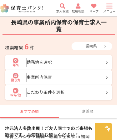
求人検索
転職相談
キープ
メニュー
長崎県の事業所内保育の保育士求人一
覧
6
長崎県
検索結果
件
勤務地を選択
場所
事業所内保育
働き方
こだわり条件を選択
給与/他
おすすめ順
新着順
地元法人多数出展！ご友人同士でのご来場も
歓迎です。お気軽にお越しください！
保育士バンク！就職・転職フェスタ in 福岡