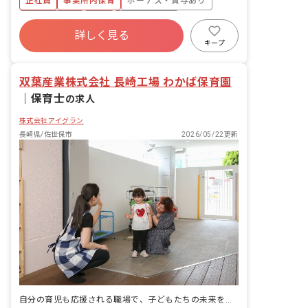
正社員
事業所内保育
ボーナス・賞与あり
・集団生活を通じた社会性の装着 ・行事
の計画・実行、お知らせの作成
社会保険完備
有給
福利厚生充実
詳しく見る
退職金制度
昇給昇進あり
産休育休制度
キープ
未経験歓迎
双葉産業株式会社 長崎工場 わかば保育園
｜
保育士
の求人
株式会社アイグラン
長崎県/佐世保市
2026/05/22更新
自分の育児も応援される職場で、子どもたちの未来を一緒に育もう