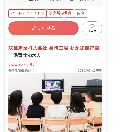
ども達についてお世話をお願いします ・
食事・睡眠・排泄・清潔・衣類の着脱等
パート・アルバイト
事業所内保育
有給
・集団生活を通じた社会性の装着 ・行事
の計画・実行、お知らせの作成
福利厚生充実
産休育休制度
未経験歓迎
詳しく見る
研修充実
WEB面接OK
複数園あり
キープ
ブランクOK
双葉産業株式会社 長崎工場 わかば保育園
｜
保育士
の求人
株式会社アイグラン
長崎県/佐世保市
2026/05/22更新