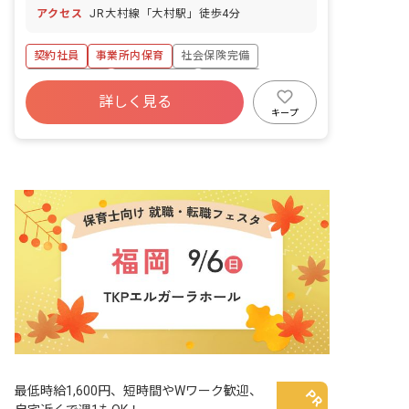
アクセス
JR大村線「大村駅」徒歩4分
契約社員
事業所内保育
社会保険完備
福利厚生充実
産休育休制度
車通勤可
詳しく見る
駅近5分以内
アットホーム
複数園あり
キープ
最低時給1,600円、短時間やWワーク歓迎、