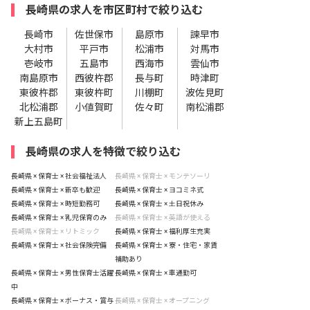
長崎県の求人を市区町村で絞り込む
長崎市
佐世保市
島原市
諫早市
大村市
平戸市
松浦市
対馬市
壱岐市
五島市
西海市
雲仙市
南島原市
西彼杵郡
長与町
時津町
東彼杵郡
東彼杵町
川棚町
波佐見町
北松浦郡
小値賀町
佐々町
南松浦郡
新上五島町
長崎県の求人を特徴で絞り込む
長崎県 × 保育士 × 社会福祉法人
長崎県 × 保育士 × モンテソーリ
長崎県 × 保育士 × 新卒も歓迎
長崎県 × 保育士 × ヨコミネ式
長崎県 × 保育士 × 時短勤務可
長崎県 × 保育士 × 土日祝休み
長崎県 × 保育士 × 乳児保育のみ
長崎県 × 保育士 × 英語が使える
長崎県 × 保育士 × リトミック
長崎県 × 保育士 × 福利厚生充実
長崎県 × 保育士 × 社会保険完備
長崎県 × 保育士 × 寮・住宅・家賃
補助あり
長崎県 × 保育士 × 男性保育士活躍
長崎県 × 保育士 × 車通勤可
中
長崎県 × 保育士 × ボーナス・賞与
長崎県 × 保育士 × オープニング