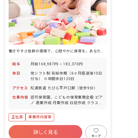
働きやすさ抜群の環境で、心穏やかに保育を。あなたの「好き」を仕事にしませんか？
給与
月給168,987円 ~ 182,370円
休日
他シフト制 有給休暇（6ヶ月経過後10日
付与） ※年間休日120日
アクセス
松浦鉄道 たびら平戸口駅（徒歩9分）
仕事内容
認可保育園、こどもの保育業務全般 ピア
ノ 週案作成 月案作成 日誌作成 クラス通
信作成 外遊び ■保育方針：自由保育; 異
年齢（縦割り)保育 ■園児年齢層：0～2
正社員
事業所内保育
歳児 ■書類作成ツール導入：あり ■園庭
有無：あり
詳しく見る
キープ