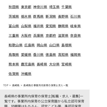
秋田県
東京都
神奈川県
埼玉県
千葉県
茨城県
栃木県
群馬県
新潟県
長野県
石川県
富山県
山梨県
福井県
愛知県
静岡県
岐阜県
三重県
大阪府
兵庫県
京都府
滋賀県
奈良県
和歌山県
広島県
岡山県
山口県
島根県
鳥取県
愛媛県
香川県
徳島県
高知県
福岡県
熊本県
鹿児島県
長崎県
大分県
宮崎県
佐賀県
沖縄県
TOP
長崎県
長崎県の事業所内保育の保育士求人一覧
長崎県の事業所内保育の保育士[転職・求人・募集]一
覧です。事業所内保育の公立保育園から私立認可保育
園、幼稚園はもちろん、認定こども園、準認可保育