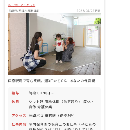
株式会社アイグラン
長崎県/西彼杵郡時津町
2026/05/22更新
医療現場で育む笑顔。週3日からOK、あなたの保育観を活かせる職場
給与
時給1,070円 ~
休日
シフト制 有給休暇（法定通り） 産休・
育休 介護休業
アクセス
長崎バス 継石駅（徒歩3分）
仕事内容
院内保育園の保育士のお仕事（子どもの
成長がやりがい◎） お預かりしている子