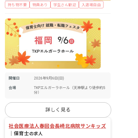
持ち物不要
特典あり
学生さん歓迎
入退場自由
開催日
2026年9月6日(日)
会場
TKPエルガーラホール（天神駅より徒歩約5
分）
詳しく見る
社会医療法人春回会長崎北病院サンキッズ
｜
保育士
の求人