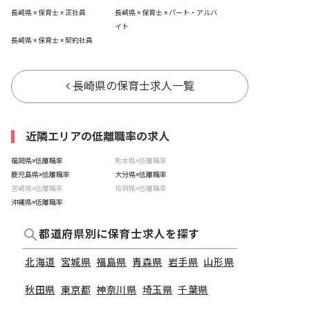
長崎県 × 保育士 × 正社員
長崎県 × 保育士 × パート・アルバ
イト
長崎県 × 保育士 × 契約社員
長崎県の保育士求人一覧
近隣エリアの低離職率の求人
福岡県×低離職率
熊本県×低離職率
鹿児島県×低離職率
大分県×低離職率
宮崎県×低離職率
佐賀県×低離職率
沖縄県×低離職率
都道府県別に保育士求人を探す
北海道
宮城県
福島県
青森県
岩手県
山形県
秋田県
東京都
神奈川県
埼玉県
千葉県