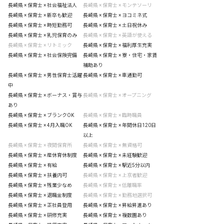
長崎県 × 保育士 × 社会福祉法人
長崎県 × 保育士 × モンテソーリ
長崎県 × 保育士 × 新卒も歓迎
長崎県 × 保育士 × ヨコミネ式
長崎県 × 保育士 × 時短勤務可
長崎県 × 保育士 × 土日祝休み
長崎県 × 保育士 × 乳児保育のみ
長崎県 × 保育士 × 英語が使える
長崎県 × 保育士 × リトミック
長崎県 × 保育士 × 福利厚生充実
長崎県 × 保育士 × 社会保険完備
長崎県 × 保育士 × 寮・住宅・家賃
補助あり
長崎県 × 保育士 × 男性保育士活躍
長崎県 × 保育士 × 車通勤可
中
長崎県 × 保育士 × ボーナス・賞与
長崎県 × 保育士 × オープニング
あり
長崎県 × 保育士 × ブランクOK
長崎県 × 保育士 × 臨時職員
長崎県 × 保育士 × 4月入職OK
長崎県 × 保育士 × 年間休日120日
以上
長崎県 × 保育士 × 夜間保育所
長崎県 × 保育士 × 無資格可
長崎県 × 保育士 × 産休育休制度
長崎県 × 保育士 × 未経験歓迎
長崎県 × 保育士 × 有給
長崎県 × 保育士 × 駅近5分以内
長崎県 × 保育士 × 扶養内可
長崎県 × 保育士 × 上京者歓迎
長崎県 × 保育士 × 残業少なめ
長崎県 × 保育士 × 低離職率
長崎県 × 保育士 × 退職金制度
長崎県 × 保育士 × 勤務地選択可
長崎県 × 保育士 × 正社員登用
長崎県 × 保育士 × 昇給昇進あり
長崎県 × 保育士 × 研修充実
長崎県 × 保育士 × 複数園あり