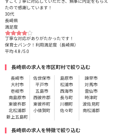
すごく丁寧に対応していただき、無事に内定をもらえ
たので感謝しています！
30代
長崎県
満足度
丁寧な対応がありがたかったです！
保育士バンク！利用満足度（長崎県）
平均
4.8
/5.0
長崎県の求人を市区町村で絞り込む
長崎市
佐世保市
島原市
諫早市
大村市
平戸市
松浦市
対馬市
壱岐市
五島市
西海市
雲仙市
南島原市
西彼杵郡
長与町
時津町
東彼杵郡
東彼杵町
川棚町
波佐見町
北松浦郡
小値賀町
佐々町
南松浦郡
新上五島町
長崎県の求人を特徴で絞り込む