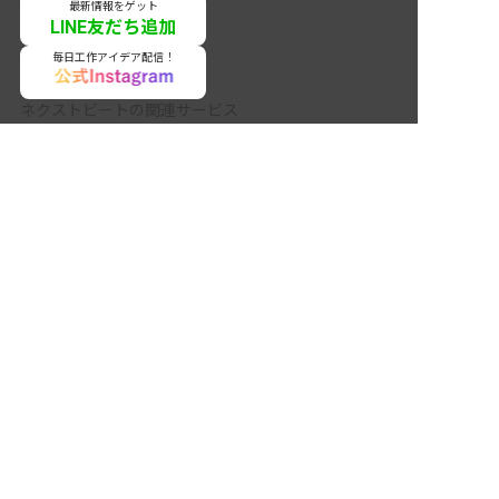
最新情報をゲット
LINE友だち追加
毎日工作アイデア配信！
ネクストビートの関連サービス
保育業界の求職者様向けサービス
非公開の求人多数！ 紹介登録はこちら
保育士バンク！ - 日本最大級。保育士・幼稚園教諭向
長崎県の求人を紹介してもらう
け転職支援サイト
保育士バンク！新卒 - 保育士・幼稚園教諭を目指す
「学生向け」就職活動情報サイト
法人様向けサービス
保育士バンク！コネクト - 保育施設向けの業務支援シ
ステム
保育士バンク！パレット - 保育施設専門の職員マネジ
メントツール
保育士バンク！ウェブパック - 保育施設向けホームペ
ージ制作
保育士バンク！総研 - 保育園経営や保育の実務に活か
せる有益な情報発信サイト
育児者様向けサービス
KIDSNA STYLE - 「育てるを考える」子育て情報メデ