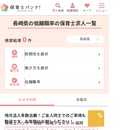
求人検索
転職相談
キープ
メニュー
長崎県の低離職率の保育士求人一覧
0
長崎県
検索結果
件
勤務地を選択
場所
働き方を選択
働き方
低離職率
給与/他
おすすめ順
新着順
地元法人多数出展！ご友人同士でのご来場も
歓迎です。お気軽にお越しください！
保育士バンク！就職・転職フェスタ in 福岡