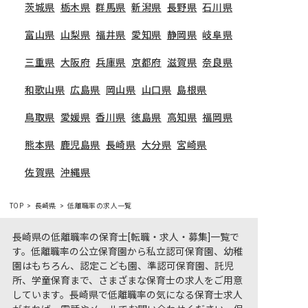
茨城県
栃木県
群馬県
新潟県
長野県
石川県
富山県
山梨県
福井県
愛知県
静岡県
岐阜県
三重県
大阪府
兵庫県
京都府
滋賀県
奈良県
和歌山県
広島県
岡山県
山口県
島根県
鳥取県
愛媛県
香川県
徳島県
高知県
福岡県
熊本県
鹿児島県
長崎県
大分県
宮崎県
佐賀県
沖縄県
TOP
長崎県
低離職率の求人一覧
長崎県の低離職率の保育士[転職・求人・募集]一覧で
す。低離職率の公立保育園から私立認可保育園、幼稚
園はもちろん、認定こども園、準認可保育園、託児
所、学童保育まで、さまざまな保育士の求人をご用意
しています。長崎県で低離職率の気になる保育士求人