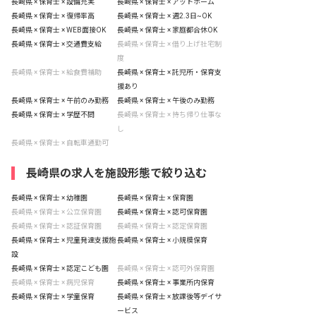
長崎県 × 保育士 × 設備充実
長崎県 × 保育士 × アットホーム
長崎県 × 保育士 × 復帰率高
長崎県 × 保育士 × 週2.3日~OK
長崎県 × 保育士 × WEB面接OK
長崎県 × 保育士 × 家庭都合休OK
長崎県 × 保育士 × 交通費支給
長崎県 × 保育士 × 借り上げ社宅制
度
長崎県 × 保育士 × 給食費補助
長崎県 × 保育士 × 託児所・保育支
援あり
長崎県 × 保育士 × 午前のみ勤務
長崎県 × 保育士 × 午後のみ勤務
長崎県 × 保育士 × 学歴不問
長崎県 × 保育士 × 持ち帰り仕事な
し
長崎県 × 保育士 × 自転車通勤可
長崎県の求人を施設形態で絞り込む
長崎県 × 保育士 × 幼稚園
長崎県 × 保育士 × 保育園
長崎県 × 保育士 × 公立保育園
長崎県 × 保育士 × 認可保育園
長崎県 × 保育士 × 認証保育園
長崎県 × 保育士 × 認定保育園
長崎県 × 保育士 × 児童発達支援施
長崎県 × 保育士 × 小規模保育
設
長崎県 × 保育士 × 認定こども園
長崎県 × 保育士 × 認可外保育園
長崎県 × 保育士 × 病児保育
長崎県 × 保育士 × 事業所内保育
長崎県 × 保育士 × 学童保育
長崎県 × 保育士 × 放課後等デイサ
ービス