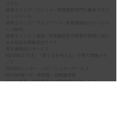
ステム
保育士バンク！パレット - 保育施設専門の職員マネジ
メントツール
保育士バンク！ウェブパック - 保育施設向けホームペ
ージ制作
保育士バンク！総研 - 保育園経営や保育の実務に活か
せる有益な情報発信サイト
育児者様向けサービス
KIDSNA STYLE - 「育てるを考える」子育て情報メデ
ィア
KIDSNAシッター - ベビーシッターサービス
KIDSNA園ナビ - 保育園・幼稚園検索
ホテル業界・飲食業界の求職者様向けサービス
非公開の求人多数！ 紹介登録はこちら
おもてなしHR - 宿泊業界専門の就職・転職支援サービ
ス
西蒲原郡弥彦村の求人を紹介してもらう
FURUMAU - 調理師専門の就職・転職支援サービス
Hospitality Careers - シンガポールの宿泊・飲食専門
転職支援サービス
886旅館人力銀行 日本旅館工作 - 日本と台湾の観光業
を結ぶ課題解決型プラットフォーム
886旅館人力銀行 台湾旅館工作 - 台湾宿泊業界専門の