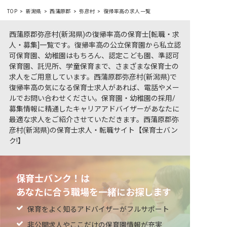
TOP
新潟県
西蒲原郡
弥彦村
復帰率高の求人一覧
西蒲原郡弥彦村(新潟県)の復帰率高の保育士[転職・求
人・募集]一覧です。復帰率高の公立保育園から私立認
可保育園、幼稚園はもちろん、認定こども園、準認可
保育園、託児所、学童保育まで、さまざまな保育士の
求人をご用意しています。西蒲原郡弥彦村(新潟県)で
復帰率高の気になる保育士求人があれば、電話やメー
ルでお問い合わせください。保育園・幼稚園の採用/
募集情報に精通したキャリアアドバイザーがあなたに
最適な求人をご紹介させていただきます。西蒲原郡弥
彦村(新潟県)の保育士求人・転職サイト【保育士バン
ク!】
保育士バンク！は
あなたに合う職場を一緒にお探します
保育をよく知るアドバイザーがフルサポート
非公開求人やここだけの保育園情報が充実