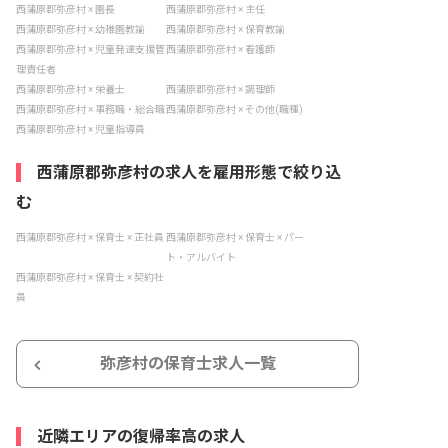
西蒲原郡弥彦村 × 園長
西蒲原郡弥彦村 × 主任
西蒲原郡弥彦村 × 幼稚園教諭
西蒲原郡弥彦村 × 保育教諭
西蒲原郡弥彦村 × 児童発達支援管
西蒲原郡弥彦村 × 看護師
理責任者
西蒲原郡弥彦村 × 栄養士
西蒲原郡弥彦村 × 調理師
西蒲原郡弥彦村 × 事務職・総合職
西蒲原郡弥彦村 × その他(職種)
西蒲原郡弥彦村 × 児童指導員
西蒲原郡弥彦村の求人を雇用形態で絞り込
む
西蒲原郡弥彦村 × 保育士 × 正社員
西蒲原郡弥彦村 × 保育士 × パー
ト・アルバイト
西蒲原郡弥彦村 × 保育士 × 契約社
員
弥彦村の保育士求人一覧
近隣エリアの復帰率高の求人