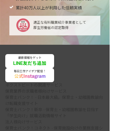
累計40万人以上が利用した信頼実績
適正な有料職業紹介事業者として
厚生労働省の認定取得
最新情報をゲット
LINE友だち追加
毎日工作アイデア配信！
ネクストビートの関連サービス
保育業界の求職者様向けサービス
保育士バンク！ - 日本最大級。保育士・幼稚園教諭向
け転職支援サイト
保育士バンク！新卒 - 保育士・幼稚園教諭を目指す
「学生向け」就職活動情報サイト
法人様向けサービス
保育士バンク！コネクト - 保育施設向けの業務支援シ