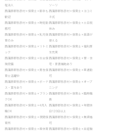
祉法人
ソーリ
西蒲原郡弥彦村 × 保育士 × 新卒も
西蒲原郡弥彦村 × 保育士 × ヨコミ
歓迎
ネ式
西蒲原郡弥彦村 × 保育士 × 時短勤
西蒲原郡弥彦村 × 保育士 × 土日祝
務可
休み
西蒲原郡弥彦村 × 保育士 × 乳児保
西蒲原郡弥彦村 × 保育士 × 英語が
育のみ
使える
西蒲原郡弥彦村 × 保育士 × リトミ
西蒲原郡弥彦村 × 保育士 × 福利厚
ック
生充実
西蒲原郡弥彦村 × 保育士 × 社会保
西蒲原郡弥彦村 × 保育士 × 寮・住
険完備
宅・家賃補助あり
西蒲原郡弥彦村 × 保育士 × 男性保
西蒲原郡弥彦村 × 保育士 × 車通勤
育士活躍中
可
西蒲原郡弥彦村 × 保育士 × ボーナ
西蒲原郡弥彦村 × 保育士 × オープ
ス・賞与あり
ニング
西蒲原郡弥彦村 × 保育士 × ブラン
西蒲原郡弥彦村 × 保育士 × 臨時職
クOK
員
西蒲原郡弥彦村 × 保育士 × 4月入
西蒲原郡弥彦村 × 保育士 × 年間休
職OK
日120日以上
西蒲原郡弥彦村 × 保育士 × 夜間保
西蒲原郡弥彦村 × 保育士 × 無資格
育所
可
西蒲原郡弥彦村 × 保育士 × 産休育
西蒲原郡弥彦村 × 保育士 × 未経験