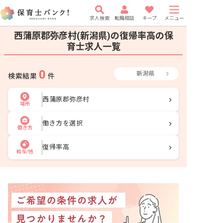
求人検索
転職相談
キープ
メニュー
西蒲原郡弥彦村(新潟県)の復帰率高の保
育士求人一覧
0
新潟県
検索結果
件
西蒲原郡弥彦村
場所
働き方を選択
働き方
復帰率高
給与/他