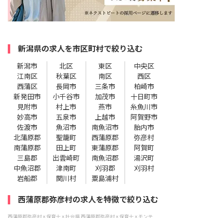
新潟県の求人を市区町村で絞り込む
新潟市
北区
東区
中央区
江南区
秋葉区
南区
西区
西蒲区
長岡市
三条市
柏崎市
新発田市
小千谷市
加茂市
十日町市
見附市
村上市
燕市
糸魚川市
妙高市
五泉市
上越市
阿賀野市
佐渡市
魚沼市
南魚沼市
胎内市
北蒲原郡
聖籠町
西蒲原郡
弥彦村
南蒲原郡
田上町
東蒲原郡
阿賀町
三島郡
出雲崎町
南魚沼郡
湯沢町
中魚沼郡
津南町
刈羽郡
刈羽村
岩船郡
関川村
粟島浦村
西蒲原郡弥彦村の求人を特徴で絞り込む
西蒲原郡弥彦村 × 保育士 × 社会福
西蒲原郡弥彦村 × 保育士 × モンテ