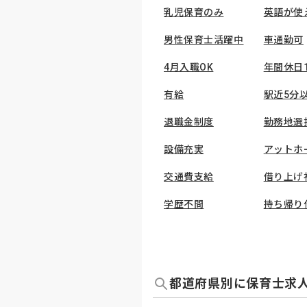
乳児保育のみ
英語が使
男性保育士活躍中
車通勤可
4月入職OK
年間休日
有給
駅近5分
退職金制度
勤務地選
設備充実
アットホ
交通費支給
借り上げ
学歴不問
持ち帰り
都道府県別に保育士求