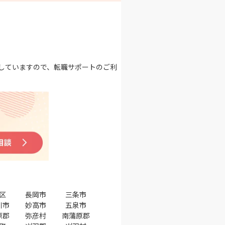
していますので、転職サポートのご利
区
長岡市
三条市
川市
妙高市
五泉市
原郡
弥彦村
南蒲原郡