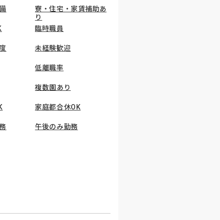
備
寮・住宅・家賃補助あ
り
K
臨時職員
度
未経験歓迎
低離職率
複数園あり
K
家庭都合休OK
務
午後のみ勤務