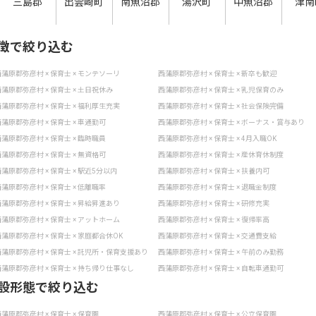
三島郡
出雲崎町
南魚沼郡
湯沢町
中魚沼郡
津南
徴で絞り込む
蒲原郡弥彦村 × 保育士 × モンテソーリ
西蒲原郡弥彦村 × 保育士 × 新卒も歓迎
蒲原郡弥彦村 × 保育士 × 土日祝休み
西蒲原郡弥彦村 × 保育士 × 乳児保育のみ
蒲原郡弥彦村 × 保育士 × 福利厚生充実
西蒲原郡弥彦村 × 保育士 × 社会保険完備
蒲原郡弥彦村 × 保育士 × 車通勤可
西蒲原郡弥彦村 × 保育士 × ボーナス・賞与あり
蒲原郡弥彦村 × 保育士 × 臨時職員
西蒲原郡弥彦村 × 保育士 × 4月入職OK
蒲原郡弥彦村 × 保育士 × 無資格可
西蒲原郡弥彦村 × 保育士 × 産休育休制度
蒲原郡弥彦村 × 保育士 × 駅近5分以内
西蒲原郡弥彦村 × 保育士 × 扶養内可
蒲原郡弥彦村 × 保育士 × 低離職率
西蒲原郡弥彦村 × 保育士 × 退職金制度
蒲原郡弥彦村 × 保育士 × 昇給昇進あり
西蒲原郡弥彦村 × 保育士 × 研修充実
蒲原郡弥彦村 × 保育士 × アットホーム
西蒲原郡弥彦村 × 保育士 × 復帰率高
蒲原郡弥彦村 × 保育士 × 家庭都合休OK
西蒲原郡弥彦村 × 保育士 × 交通費支給
蒲原郡弥彦村 × 保育士 × 託児所・保育支援あり
西蒲原郡弥彦村 × 保育士 × 午前のみ勤務
蒲原郡弥彦村 × 保育士 × 持ち帰り仕事なし
西蒲原郡弥彦村 × 保育士 × 自転車通勤可
設形態で絞り込む
蒲原郡弥彦村 × 保育士 × 保育園
西蒲原郡弥彦村 × 保育士 × 公立保育園