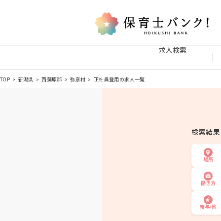
求人検索
TOP
新潟県
西蒲原郡
弥彦村
正社員登用の求人一覧
検索結
場所
働き方
給与/他