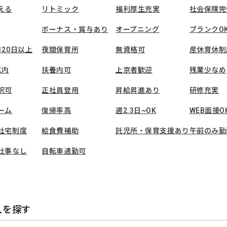
える
リトミック
福利厚生充実
社会保険完
ボーナス・賞与あり
オープニング
ブランクO
120日以上
夜間保育所
無資格可
産休育休制
以内
扶養内可
上京者歓迎
残業少なめ
択可
正社員登用
昇給昇進あり
研修充実
ーム
復帰率高
週2.3日~OK
WEB面接O
社宅制度
給食費補助
託児所・保育支援あり
午前のみ勤
仕事なし
自転車通勤可
人を探す