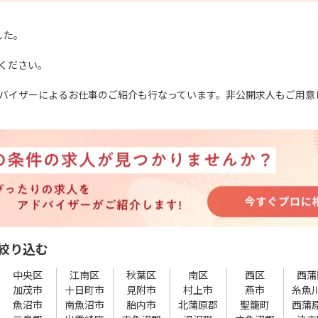
した。
ください。
バイザーによるお仕事のご紹介も行なっています。非公開求人もご用意
絞り込む
中央区
江南区
秋葉区
南区
西区
西蒲
加茂市
十日町市
見附市
村上市
燕市
糸魚
魚沼市
南魚沼市
胎内市
北蒲原郡
聖籠町
西蒲