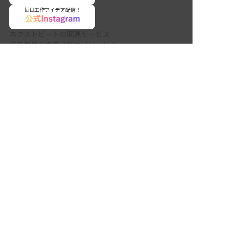
毎日工作アイデア配信！
ネクストビートの関連サービス
保育業界の求職者様向けサービス
非公開の求人多数！ 紹介登録はこちら
保育士バンク！ - 日本最大級。保育士・幼稚園教諭向
国頭郡宜野座村の求人を紹介してもらう
け転職支援サイト
保育士バンク！新卒 - 保育士・幼稚園教諭を目指す
「学生向け」就職活動情報サイト
法人様向けサービス
保育士バンク！コネクト - 保育施設向けの業務支援シ
ステム
保育士バンク！パレット - 保育施設専門の職員マネジ
メントツール
保育士バンク！ウェブパック - 保育施設向けホームペ
ージ制作
保育士バンク！総研 - 保育園経営や保育の実務に活か
せる有益な情報発信サイト
育児者様向けサービス
KIDSNA STYLE - 「育てるを考える」子育て情報メデ
ィア
KIDSNAシッター - ベビーシッターサービス