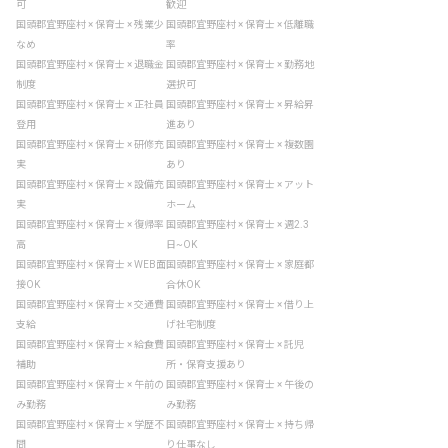
可
歓迎
国頭郡宜野座村 × 保育士 × 残業少
国頭郡宜野座村 × 保育士 × 低離職
なめ
率
国頭郡宜野座村 × 保育士 × 退職金
国頭郡宜野座村 × 保育士 × 勤務地
制度
選択可
国頭郡宜野座村 × 保育士 × 正社員
国頭郡宜野座村 × 保育士 × 昇給昇
登用
進あり
国頭郡宜野座村 × 保育士 × 研修充
国頭郡宜野座村 × 保育士 × 複数園
実
あり
国頭郡宜野座村 × 保育士 × 設備充
国頭郡宜野座村 × 保育士 × アット
実
ホーム
国頭郡宜野座村 × 保育士 × 復帰率
国頭郡宜野座村 × 保育士 × 週2.3
高
日~OK
国頭郡宜野座村 × 保育士 × WEB面
国頭郡宜野座村 × 保育士 × 家庭都
接OK
合休OK
国頭郡宜野座村 × 保育士 × 交通費
国頭郡宜野座村 × 保育士 × 借り上
支給
げ社宅制度
国頭郡宜野座村 × 保育士 × 給食費
国頭郡宜野座村 × 保育士 × 託児
補助
所・保育支援あり
国頭郡宜野座村 × 保育士 × 午前の
国頭郡宜野座村 × 保育士 × 午後の
み勤務
み勤務
国頭郡宜野座村 × 保育士 × 学歴不
国頭郡宜野座村 × 保育士 × 持ち帰
問
り仕事なし