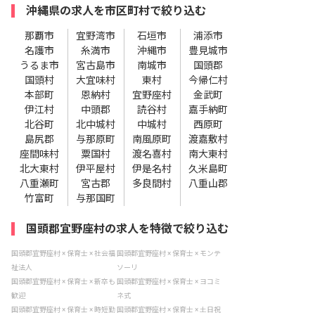
沖縄県の求人を市区町村で絞り込む
那覇市
宜野湾市
石垣市
浦添市
名護市
糸満市
沖縄市
豊見城市
うるま市
宮古島市
南城市
国頭郡
国頭村
大宜味村
東村
今帰仁村
本部町
恩納村
宜野座村
金武町
伊江村
中頭郡
読谷村
嘉手納町
北谷町
北中城村
中城村
西原町
島尻郡
与那原町
南風原町
渡嘉敷村
座間味村
粟国村
渡名喜村
南大東村
北大東村
伊平屋村
伊是名村
久米島町
八重瀬町
宮古郡
多良間村
八重山郡
竹富町
与那国町
国頭郡宜野座村の求人を特徴で絞り込む
国頭郡宜野座村 × 保育士 × 社会福
国頭郡宜野座村 × 保育士 × モンテ
祉法人
ソーリ
国頭郡宜野座村 × 保育士 × 新卒も
国頭郡宜野座村 × 保育士 × ヨコミ
歓迎
ネ式
国頭郡宜野座村 × 保育士 × 時短勤
国頭郡宜野座村 × 保育士 × 土日祝