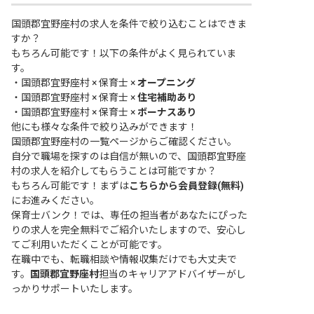
国頭郡宜野座村の求人を条件で絞り込むことはできま
すか？
もちろん可能です！以下の条件がよく見られていま
す。
・
国頭郡宜野座村 × 保育士 ×
オープニング
・
国頭郡宜野座村 × 保育士 ×
住宅補助あり
・
国頭郡宜野座村 × 保育士 ×
ボーナスあり
他にも様々な条件で絞り込みができます！
国頭郡宜野座村の一覧ページ
からご確認ください。
自分で職場を探すのは自信が無いので、国頭郡宜野座
村の求人を紹介してもらうことは可能ですか？
もちろん可能です！まずは
こちらから会員登録(無料)
にお進みください。
保育士バンク！では、専任の担当者があなたにぴった
りの求人を完全無料でご紹介いたしますので、安心し
てご利用いただくことが可能です。
在職中でも、転職相談や情報収集だけでも大丈夫で
す。
国頭郡宜野座村
担当のキャリアアドバイザーがし
っかりサポートいたします。