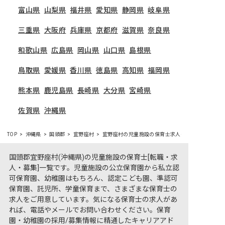
富山県
山梨県
福井県
愛知県
静岡県
岐阜県
三重県
大阪府
兵庫県
京都府
滋賀県
奈良県
和歌山県
広島県
岡山県
山口県
島根県
鳥取県
愛媛県
香川県
徳島県
高知県
福岡県
熊本県
鹿児島県
長崎県
大分県
宮崎県
佐賀県
沖縄県
TOP
沖縄県
国頭郡
宜野座村
宜野座村の児童施設の保育士求人一覧
国頭郡宜野座村(沖縄県)の児童施設の保育士[転職・求
人・募集]一覧です。児童施設の公立保育園から私立認
可保育園、幼稚園はもちろん、認定こども園、準認可
保育園、託児所、学童保育まで、さまざまな保育士の
求人をご用意しています。気になる保育士の求人があ
れば、電話やメールでお問い合わせください。保育
園・幼稚園の採用/募集情報に精通したキャリアアド