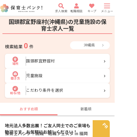
求人検索
転職相談
キープ
メニュー
国頭郡宜野座村(沖縄県)の児童施設の保
育士求人一覧
0
沖縄県
検索結果
件
国頭郡宜野座村
場所
児童施設
働き方
こだわり条件を選択
給与/他
おすすめ順
新着順
地元法人多数出展！ご友人同士でのご来場も
歓迎です。お気軽にお越しください！
保育士バンク！就職・転職フェスタ in 福岡