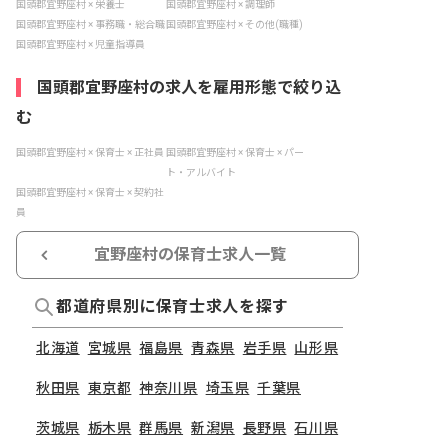
国頭郡宜野座村 × 栄養士
国頭郡宜野座村 × 調理師
国頭郡宜野座村 × 事務職・総合職
国頭郡宜野座村 × その他(職種)
国頭郡宜野座村 × 児童指導員
国頭郡宜野座村の求人を雇用形態で絞り込
む
国頭郡宜野座村 × 保育士 × 正社員
国頭郡宜野座村 × 保育士 × パー
ト・アルバイト
国頭郡宜野座村 × 保育士 × 契約社
員
宜野座村の保育士求人一覧
都道府県別に保育士求人を探す
北海道
宮城県
福島県
青森県
岩手県
山形県
秋田県
東京都
神奈川県
埼玉県
千葉県
茨城県
栃木県
群馬県
新潟県
長野県
石川県