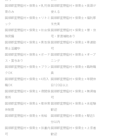
国頭郡宜野座村 × 保育士 × 乳児保
国頭郡宜野座村 × 保育士 × 英語が
育のみ
使える
国頭郡宜野座村 × 保育士 × リトミ
国頭郡宜野座村 × 保育士 × 福利厚
ック
生充実
国頭郡宜野座村 × 保育士 × 社会保
国頭郡宜野座村 × 保育士 × 寮・住
険完備
宅・家賃補助あり
国頭郡宜野座村 × 保育士 × 男性保
国頭郡宜野座村 × 保育士 × 車通勤
育士活躍中
可
国頭郡宜野座村 × 保育士 × ボーナ
国頭郡宜野座村 × 保育士 × オープ
ス・賞与あり
ニング
国頭郡宜野座村 × 保育士 × ブラン
国頭郡宜野座村 × 保育士 × 臨時職
クOK
員
国頭郡宜野座村 × 保育士 × 4月入
国頭郡宜野座村 × 保育士 × 年間休
職OK
日120日以上
国頭郡宜野座村 × 保育士 × 夜間保
国頭郡宜野座村 × 保育士 × 無資格
育所
可
国頭郡宜野座村 × 保育士 × 産休育
国頭郡宜野座村 × 保育士 × 未経験
休制度
歓迎
国頭郡宜野座村 × 保育士 × 有給
国頭郡宜野座村 × 保育士 × 駅近5
分以内
国頭郡宜野座村 × 保育士 × 扶養内
国頭郡宜野座村 × 保育士 × 上京者
可
歓迎