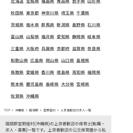
北海道
宮城県
福島県
青森県
岩手県
山形県
秋田県
東京都
神奈川県
埼玉県
千葉県
茨城県
栃木県
群馬県
新潟県
長野県
石川県
富山県
山梨県
福井県
愛知県
静岡県
岐阜県
三重県
大阪府
兵庫県
京都府
滋賀県
奈良県
和歌山県
広島県
岡山県
山口県
島根県
鳥取県
愛媛県
香川県
徳島県
高知県
福岡県
熊本県
鹿児島県
長崎県
大分県
宮崎県
佐賀県
沖縄県
TOP
沖縄県
国頭郡
宜野座村
上京者歓迎の求人一覧
国頭郡宜野座村(沖縄県)の上京者歓迎の保育士[転職・
求人・募集]一覧です。上京者歓迎の公立保育園から私