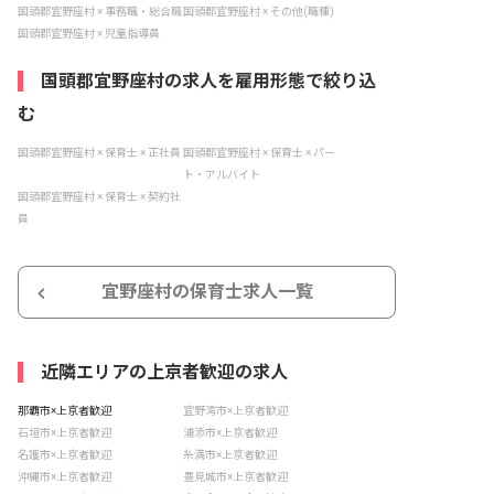
国頭郡宜野座村 × 事務職・総合職
国頭郡宜野座村 × その他(職種)
国頭郡宜野座村 × 児童指導員
国頭郡宜野座村の求人を雇用形態で絞り込
む
国頭郡宜野座村 × 保育士 × 正社員
国頭郡宜野座村 × 保育士 × パー
ト・アルバイト
国頭郡宜野座村 × 保育士 × 契約社
員
宜野座村の保育士求人一覧
近隣エリアの上京者歓迎の求人
那覇市×上京者歓迎
宜野湾市×上京者歓迎
石垣市×上京者歓迎
浦添市×上京者歓迎
名護市×上京者歓迎
糸満市×上京者歓迎
沖縄市×上京者歓迎
豊見城市×上京者歓迎