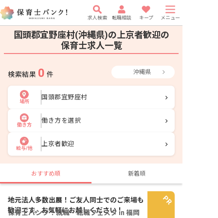
求人検索
転職相談
キープ
メニュー
国頭郡宜野座村(沖縄県)の上京者歓迎の
保育士求人一覧
0
沖縄県
検索結果
件
国頭郡宜野座村
場所
働き方を選択
働き方
上京者歓迎
給与/他
おすすめ順
新着順
地元法人多数出展！ご友人同士でのご来場も
歓迎です。お気軽にお越しください！
保育士バンク！就職・転職フェスタ in 福岡