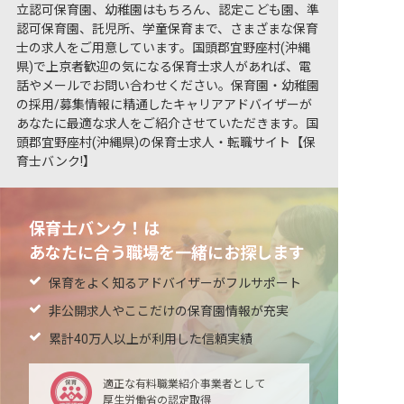
立認可保育園、幼稚園はもちろん、認定こども園、準
認可保育園、託児所、学童保育まで、さまざまな保育
士の求人をご用意しています。国頭郡宜野座村(沖縄
県)で上京者歓迎の気になる保育士求人があれば、電
話やメールでお問い合わせください。保育園・幼稚園
の採用/募集情報に精通したキャリアアドバイザーが
あなたに最適な求人をご紹介させていただきます。国
頭郡宜野座村(沖縄県)の保育士求人・転職サイト【保
育士バンク!】
保育士バンク！は
あなたに合う職場を一緒にお探します
保育をよく知るアドバイザーがフルサポート
非公開求人やここだけの保育園情報が充実
累計40万人以上が利用した信頼実績
適正な有料職業紹介事業者として
厚生労働省の認定取得