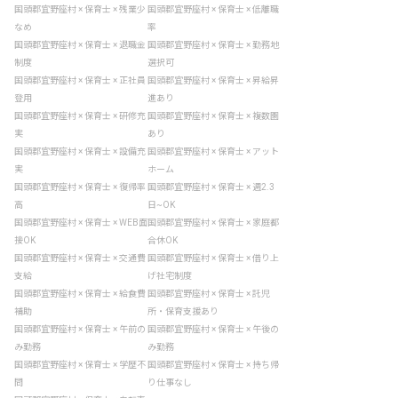
国頭郡宜野座村 × 保育士 × 残業少
国頭郡宜野座村 × 保育士 × 低離職
なめ
率
国頭郡宜野座村 × 保育士 × 退職金
国頭郡宜野座村 × 保育士 × 勤務地
制度
選択可
国頭郡宜野座村 × 保育士 × 正社員
国頭郡宜野座村 × 保育士 × 昇給昇
登用
進あり
国頭郡宜野座村 × 保育士 × 研修充
国頭郡宜野座村 × 保育士 × 複数園
実
あり
国頭郡宜野座村 × 保育士 × 設備充
国頭郡宜野座村 × 保育士 × アット
実
ホーム
国頭郡宜野座村 × 保育士 × 復帰率
国頭郡宜野座村 × 保育士 × 週2.3
高
日~OK
国頭郡宜野座村 × 保育士 × WEB面
国頭郡宜野座村 × 保育士 × 家庭都
接OK
合休OK
国頭郡宜野座村 × 保育士 × 交通費
国頭郡宜野座村 × 保育士 × 借り上
支給
げ社宅制度
国頭郡宜野座村 × 保育士 × 給食費
国頭郡宜野座村 × 保育士 × 託児
補助
所・保育支援あり
国頭郡宜野座村 × 保育士 × 午前の
国頭郡宜野座村 × 保育士 × 午後の
み勤務
み勤務
国頭郡宜野座村 × 保育士 × 学歴不
国頭郡宜野座村 × 保育士 × 持ち帰
問
り仕事なし