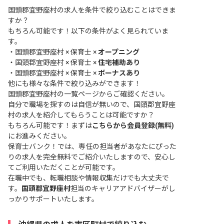
国頭郡宜野座村の求人を条件で絞り込むことはできま
すか？
もちろん可能です！以下の条件がよく見られていま
す。
・
国頭郡宜野座村 × 保育士 ×
オープニング
・
国頭郡宜野座村 × 保育士 ×
住宅補助あり
・
国頭郡宜野座村 × 保育士 ×
ボーナスあり
他にも様々な条件で絞り込みができます！
国頭郡宜野座村の一覧ページ
からご確認ください。
自分で職場を探すのは自信が無いので、国頭郡宜野座
村の求人を紹介してもらうことは可能ですか？
もちろん可能です！まずは
こちらから会員登録(無料)
にお進みください。
保育士バンク！では、専任の担当者があなたにぴった
りの求人を完全無料でご紹介いたしますので、安心し
てご利用いただくことが可能です。
在職中でも、転職相談や情報収集だけでも大丈夫で
す。
国頭郡宜野座村
担当のキャリアアドバイザーがし
っかりサポートいたします。