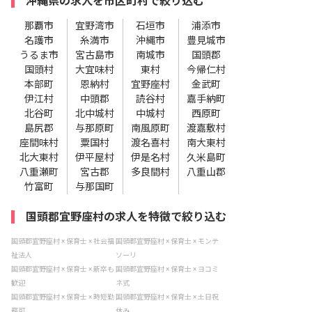
沖縄県の求人を市区町村で絞り込む
那覇市
宜野湾市
石垣市
浦添市
名護市
糸満市
沖縄市
豊見城市
うるま市
宮古島市
南城市
国頭郡
国頭村
大宜味村
東村
今帰仁村
本部町
恩納村
宜野座村
金武町
伊江村
中頭郡
読谷村
嘉手納町
北谷町
北中城村
中城村
西原町
島尻郡
与那原町
南風原町
渡嘉敷村
座間味村
粟国村
渡名喜村
南大東村
北大東村
伊平屋村
伊是名村
久米島町
八重瀬町
宮古郡
多良間村
八重山郡
竹富町
与那国町
国頭郡宜野座村の求人を特徴で絞り込む
国頭郡宜野座村 × 保育士 × 社会福
国頭郡宜野座村 × 保育士 × モンテ
祉法人
ソーリ
国頭郡宜野座村 × 保育士 × 新卒も
国頭郡宜野座村 × 保育士 × ヨコミ
歓迎
ネ式
国頭郡宜野座村 × 保育士 × 時短勤
国頭郡宜野座村 × 保育士 × 土日祝
務可
休み