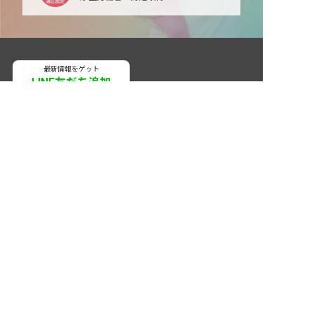
最新情報をゲット
LINE友だち追加
非公開の求人多数！ 紹介登録はこちら
毎日工作アイデア配信！
国頭郡宜野座村の求人を紹介してもらう
ネクストビートの関連サービス
保育業界の求職者様向けサービス
保育士バンク！ - 日本最大級。保育士・幼稚園教諭向
け転職支援サイト
保育士バンク！新卒 - 保育士・幼稚園教諭を目指す
「学生向け」就職活動情報サイト
法人様向けサービス
保育士バンク！コネクト - 保育施設向けの業務支援シ
ステム
保育士バンク！パレット - 保育施設専門の職員マネジ
メントツール
保育士バンク！ウェブパック - 保育施設向けホームペ
ージ制作