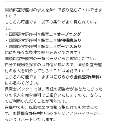
国頭郡宜野座村の求人を条件で絞り込むことはできま
すか？
もちろん可能です！以下の条件がよく見られていま
す。
・
国頭郡宜野座村 × 保育士 ×
オープニング
・
国頭郡宜野座村 × 保育士 ×
住宅補助あり
・
国頭郡宜野座村 × 保育士 ×
ボーナスあり
他にも様々な条件で絞り込みができます！
国頭郡宜野座村の一覧ページ
からご確認ください。
自分で職場を探すのは自信が無いので、国頭郡宜野座
村の求人を紹介してもらうことは可能ですか？
もちろん可能です！まずは
こちらから会員登録(無料)
にお進みください。
保育士バンク！では、専任の担当者があなたにぴった
りの求人を完全無料でご紹介いたしますので、安心し
てご利用いただくことが可能です。
在職中でも、転職相談や情報収集だけでも大丈夫で
す。
国頭郡宜野座村
担当のキャリアアドバイザーがし
っかりサポートいたします。