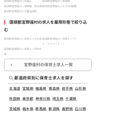
国頭郡宜野座村 × 栄養士
国頭郡宜野座村 × 調理師
国頭郡宜野座村 × 事務職・総合職
国頭郡宜野座村 × その他(職種)
国頭郡宜野座村 × 児童指導員
国頭郡宜野座村の求人を雇用形態で絞り込
む
国頭郡宜野座村 × 保育士 × 正社員
国頭郡宜野座村 × 保育士 × パー
ト・アルバイト
国頭郡宜野座村 × 保育士 × 契約社
員
宜野座村の保育士求人一覧
都道府県別に保育士求人を探す
北海道
宮城県
福島県
青森県
岩手県
山形県
秋田県
東京都
神奈川県
埼玉県
千葉県
茨城県
栃木県
群馬県
新潟県
長野県
石川県