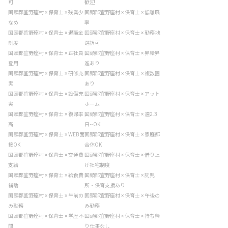
可
歓迎
国頭郡宜野座村 × 保育士 × 残業少
国頭郡宜野座村 × 保育士 × 低離職
なめ
率
国頭郡宜野座村 × 保育士 × 退職金
国頭郡宜野座村 × 保育士 × 勤務地
制度
選択可
国頭郡宜野座村 × 保育士 × 正社員
国頭郡宜野座村 × 保育士 × 昇給昇
登用
進あり
国頭郡宜野座村 × 保育士 × 研修充
国頭郡宜野座村 × 保育士 × 複数園
実
あり
国頭郡宜野座村 × 保育士 × 設備充
国頭郡宜野座村 × 保育士 × アット
実
ホーム
国頭郡宜野座村 × 保育士 × 復帰率
国頭郡宜野座村 × 保育士 × 週2.3
高
日~OK
国頭郡宜野座村 × 保育士 × WEB面
国頭郡宜野座村 × 保育士 × 家庭都
接OK
合休OK
国頭郡宜野座村 × 保育士 × 交通費
国頭郡宜野座村 × 保育士 × 借り上
支給
げ社宅制度
国頭郡宜野座村 × 保育士 × 給食費
国頭郡宜野座村 × 保育士 × 託児
補助
所・保育支援あり
国頭郡宜野座村 × 保育士 × 午前の
国頭郡宜野座村 × 保育士 × 午後の
み勤務
み勤務
国頭郡宜野座村 × 保育士 × 学歴不
国頭郡宜野座村 × 保育士 × 持ち帰
問
り仕事なし