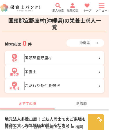
求人検索
転職相談
キープ
メニュー
国頭郡宜野座村(沖縄県)の栄養士求人一
覧
0
沖縄県
検索結果
件
国頭郡宜野座村
場所
栄養士
働き方
こだわり条件を選択
給与/他
おすすめ順
新着順
地元法人多数出展！ご友人同士でのご来場も
歓迎です。お気軽にお越しください！
保育士バンク！就職・転職フェスタ in 福岡