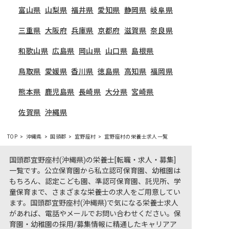
富山県
山梨県
福井県
愛知県
静岡県
岐阜県
三重県
大阪府
兵庫県
京都府
滋賀県
奈良県
和歌山県
広島県
岡山県
山口県
島根県
鳥取県
愛媛県
香川県
徳島県
高知県
福岡県
熊本県
鹿児島県
長崎県
大分県
宮崎県
佐賀県
沖縄県
TOP
沖縄県
国頭郡
宜野座村
宜野座村の栄養士求人一覧
国頭郡宜野座村(沖縄県)の栄養士[転職・求人・募集]
一覧です。公立保育園から私立認可保育園、幼稚園は
もちろん、認定こども園、準認可保育園、託児所、学
童保育まで、さまざまな栄養士の求人をご用意してい
ます。国頭郡宜野座村(沖縄県)で気になる栄養士求人
があれば、電話やメールでお問い合わせください。保
育園・幼稚園の採用/募集情報に精通したキャリアア