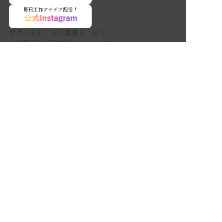
毎日工作アイデア配信！
ネクストビートの関連サービス
保育業界の求職者様向けサービス
非公開の求人多数！ 紹介登録はこちら
保育士バンク！ - 日本最大級。保育士・幼稚園教諭向
国頭郡宜野座村の求人を紹介してもらう
け転職支援サイト
保育士バンク！新卒 - 保育士・幼稚園教諭を目指す
「学生向け」就職活動情報サイト
法人様向けサービス
保育士バンク！コネクト - 保育施設向けの業務支援シ
ステム
保育士バンク！パレット - 保育施設専門の職員マネジ
メントツール
保育士バンク！ウェブパック - 保育施設向けホームペ
ージ制作
保育士バンク！総研 - 保育園経営や保育の実務に活か
せる有益な情報発信サイト
育児者様向けサービス
KIDSNA STYLE - 「育てるを考える」子育て情報メデ
ィア
KIDSNAシッター - ベビーシッターサービス