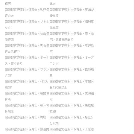
務可
休み
国頭郡宜野座村 × 保育士 × 乳児保
国頭郡宜野座村 × 保育士 × 英語が
育のみ
使える
国頭郡宜野座村 × 保育士 × リトミ
国頭郡宜野座村 × 保育士 × 福利厚
ック
生充実
国頭郡宜野座村 × 保育士 × 社会保
国頭郡宜野座村 × 保育士 × 寮・住
険完備
宅・家賃補助あり
国頭郡宜野座村 × 保育士 × 男性保
国頭郡宜野座村 × 保育士 × 車通勤
育士活躍中
可
国頭郡宜野座村 × 保育士 × ボーナ
国頭郡宜野座村 × 保育士 × オープ
ス・賞与あり
ニング
国頭郡宜野座村 × 保育士 × ブラン
国頭郡宜野座村 × 保育士 × 臨時職
クOK
員
国頭郡宜野座村 × 保育士 × 4月入
国頭郡宜野座村 × 保育士 × 年間休
職OK
日120日以上
国頭郡宜野座村 × 保育士 × 夜間保
国頭郡宜野座村 × 保育士 × 無資格
育所
可
国頭郡宜野座村 × 保育士 × 産休育
国頭郡宜野座村 × 保育士 × 未経験
休制度
歓迎
国頭郡宜野座村 × 保育士 × 有給
国頭郡宜野座村 × 保育士 × 駅近5
分以内
国頭郡宜野座村 × 保育士 × 扶養内
国頭郡宜野座村 × 保育士 × 上京者