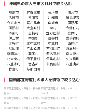
沖縄県の求人を市区町村で絞り込む
那覇市
宜野湾市
石垣市
浦添市
名護市
糸満市
沖縄市
豊見城市
うるま市
宮古島市
南城市
国頭郡
国頭村
大宜味村
東村
今帰仁村
本部町
恩納村
宜野座村
金武町
伊江村
中頭郡
読谷村
嘉手納町
北谷町
北中城村
中城村
西原町
島尻郡
与那原町
南風原町
渡嘉敷村
座間味村
粟国村
渡名喜村
南大東村
北大東村
伊平屋村
伊是名村
久米島町
八重瀬町
宮古郡
多良間村
八重山郡
竹富町
与那国町
国頭郡宜野座村の求人を特徴で絞り込む
国頭郡宜野座村 × 保育士 × 社会福
国頭郡宜野座村 × 保育士 × モンテ
祉法人
ソーリ
国頭郡宜野座村 × 保育士 × 新卒も
国頭郡宜野座村 × 保育士 × ヨコミ
歓迎
ネ式
国頭郡宜野座村 × 保育士 × 時短勤
国頭郡宜野座村 × 保育士 × 土日祝