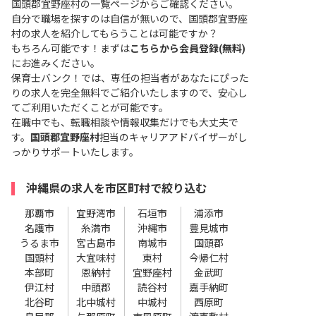
国頭郡宜野座村の一覧ページ
からご確認ください。
自分で職場を探すのは自信が無いので、国頭郡宜野座
村の求人を紹介してもらうことは可能ですか？
もちろん可能です！まずは
こちらから会員登録(無料)
にお進みください。
保育士バンク！では、専任の担当者があなたにぴった
りの求人を完全無料でご紹介いたしますので、安心し
てご利用いただくことが可能です。
在職中でも、転職相談や情報収集だけでも大丈夫で
す。
国頭郡宜野座村
担当のキャリアアドバイザーがし
っかりサポートいたします。
沖縄県の求人を市区町村で絞り込む
那覇市
宜野湾市
石垣市
浦添市
名護市
糸満市
沖縄市
豊見城市
うるま市
宮古島市
南城市
国頭郡
国頭村
大宜味村
東村
今帰仁村
本部町
恩納村
宜野座村
金武町
伊江村
中頭郡
読谷村
嘉手納町
北谷町
北中城村
中城村
西原町