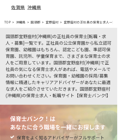
佐賀県
沖縄県
TOP
沖縄県
国頭郡
宜野座村
宜野座村の正社員の保育士求人一覧
国頭郡宜野座村(沖縄県)の正社員の保育士[転職・求
人・募集]一覧です。正社員の公立保育園から私立認可
保育園、幼稚園はもちろん、認定こども園、準認可保
育園、託児所、学童保育まで、さまざまな保育士の求
人をご用意しています。国頭郡宜野座村(沖縄県)で正
社員の気になる保育士求人があれば、電話やメールで
お問い合わせください。保育園・幼稚園の採用/募集
情報に精通したキャリアアドバイザーがあなたに最適
な求人をご紹介させていただきます。国頭郡宜野座村
(沖縄県)の保育士求人・転職サイト【保育士バンク!】
保育士バンク！は
あなたに合う職場を一緒にお探します
保育をよく知るアドバイザーがフルサポート