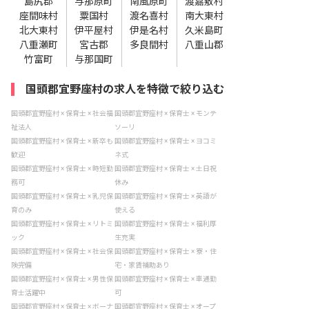
島尻郡
与那原町
南風原町
渡嘉敷村
座間味村
粟国村
渡名喜村
南大東村
北大東村
伊平屋村
伊是名村
久米島町
八重瀬町
宮古郡
多良間村
八重山郡
竹富町
与那国町
国頭郡宜野座村の求人を特徴で絞り込む
国頭郡宜野座村 × 保育士 × 社会福
国頭郡宜野座村 × 保育士 × モンテ
祉法人
ソーリ
国頭郡宜野座村 × 保育士 × 新卒も
国頭郡宜野座村 × 保育士 × ヨコミ
歓迎
ネ式
国頭郡宜野座村 × 保育士 × 時短勤
国頭郡宜野座村 × 保育士 × 土日祝
務可
休み
国頭郡宜野座村 × 保育士 × 乳児保
国頭郡宜野座村 × 保育士 × 英語が
育のみ
使える
国頭郡宜野座村 × 保育士 × リトミ
国頭郡宜野座村 × 保育士 × 福利厚
ック
生充実
国頭郡宜野座村 × 保育士 × 社会保
国頭郡宜野座村 × 保育士 × 寮・住
険完備
宅・家賃補助あり
国頭郡宜野座村 × 保育士 × 男性保
国頭郡宜野座村 × 保育士 × 車通勤
育士活躍中
可
国頭郡宜野座村 × 保育士 × ボーナ
国頭郡宜野座村 × 保育士 × オープ