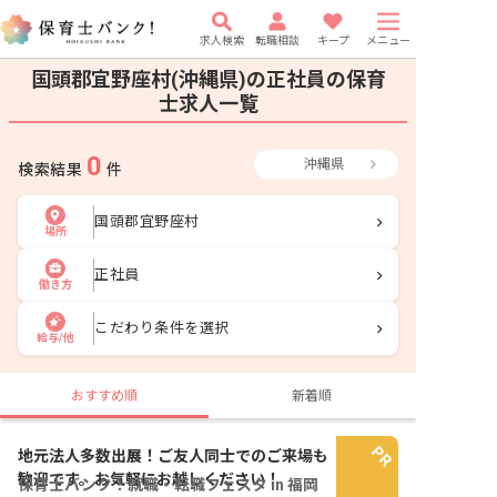
求人検索
転職相談
キープ
メニュー
国頭郡宜野座村(沖縄県)の正社員の保育
士求人一覧
0
沖縄県
検索結果
件
国頭郡宜野座村
場所
正社員
働き方
こだわり条件を選択
給与/他
おすすめ順
新着順
地元法人多数出展！ご友人同士でのご来場も
歓迎です。お気軽にお越しください！
保育士バンク！就職・転職フェスタ in 福岡