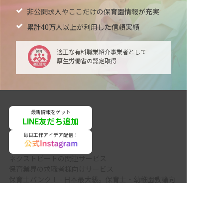
非公開求人やここだけの保育園情報が充実
累計40万人以上が利用した信頼実績
適正な有料職業紹介事業者として
厚生労働省の認定取得
最新情報をゲット
LINE友だち追加
毎日工作アイデア配信！
ネクストビートの関連サービス
保育業界の求職者様向けサービス
保育士バンク！ - 日本最大級。保育士・幼稚園教諭向
非公開の求人多数！ 紹介登録はこちら
け転職支援サイト
保育士バンク！新卒 - 保育士・幼稚園教諭を目指す
国頭郡宜野座村の求人を紹介してもらう
「学生向け」就職活動情報サイト
法人様向けサービス