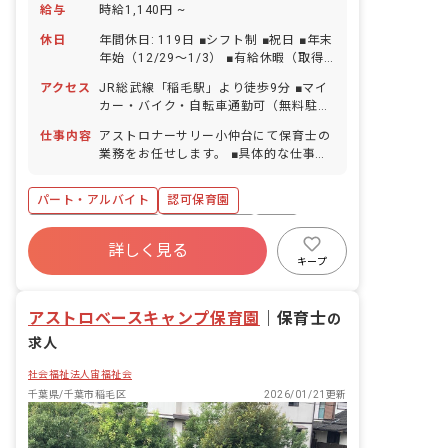
給与
時給1,140円 ~
休日
年間休日: 119日 ■シフト制 ■祝日 ■年末
年始（12/29～1/3） ■有給休暇（取得
率89.8％／1時間単位での取得可／5日以
アクセス
JR総武線「稲毛駅」より徒歩9分 ■マイ
上の連休相談OK） ■慶弔休暇 ■産前産
カー・バイク・自転車通勤可（無料駐輪
後・育児休暇（取得率100％・復帰率
場あり）
100％）※条件あり ■介護・看護休暇
仕事内容
アストロナーサリー小仲台にて保育士の
業務をお任せします。 ■具体的な仕事内
容 ・0歳～5歳児の担任補助業務 ・一時
預かりの保育業務 ・連絡帳記入（0～1
パート・アルバイト
認可保育園
歳児のみ・アプリ） ・保護者対応
ボーナス・賞与あり
社会保険完備
有給
詳しく見る
福利厚生充実
退職金制度
残業少なめ
キープ
昇給昇進あり
産休育休制度
アストロベースキャンプ保育園
｜
保育士
の
求人
社会福祉法人宙福祉会
千葉県/千葉市稲毛区
2026/01/21更新