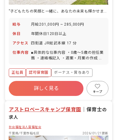
"子どもたちの笑顔と一緒に、あなたの未来も輝かせませんか"
給与
月給201,000円 ~ 285,000円
休日
年間休日120日以上
アクセス
四街道 JR総武本線 17 分
仕事内容
■具体的な仕事内容 ・0歳～5歳の担任業
務 ・連絡帳記入 ・週案・月案の作成 ・
保護者対応 ＜クラス定員＞ ・令和5年度
定員 60名 0歳児5名 職員2名 1歳児7
正社員
認可保育園
ボーナス・賞与あり
名 職員2名＋0.5 2歳児7名 職員2名＋
0.5 3歳児13名 職員1名 4歳児14名
年間休日120日以上
職員1名 5歳児14名 職員1名 補助保育
詳しく見る
寮・住宅・家賃補助あり
社会保険完備
士 6名 ・令和6年度 定員 80名 0歳児
キープ
6名 職員3名 1歳児9名 職員3名 2歳児
有給
福利厚生充実
退職金制度
12名 職員3名 3歳児17名 職員1名 4
残業少なめ
アストロベースキャンプ保育園
歳児18名 職員1名 5歳児18名 職員1
｜
保育士
の
名 保育補助 保育士6名、子育て支援員
求人
5名 ■保育理念 当園の理念は（つよく・
かしこく・たくましく）です！子どもた
社会福祉法人宙福祉会
ちの社会性は色々な体験を通して身につ
千葉県/千葉市稲毛区
2026/01/21更新
くと考えています。だからこそ、創造性