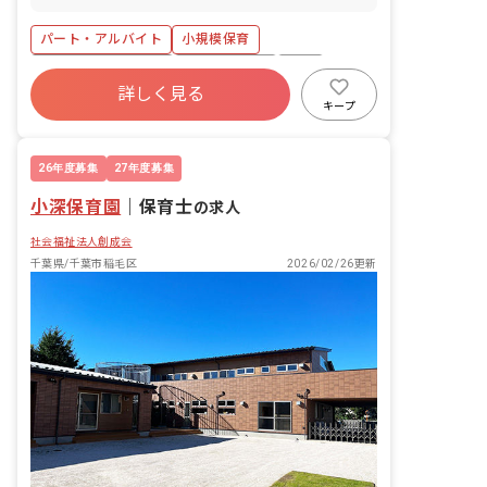
内容 ・0歳～2歳児の担任補助業務 ・連
絡帳記入（0～1歳児のみ） ・保護者対
パート・アルバイト
小規模保育
応
ボーナス・賞与あり
社会保険完備
有給
詳しく見る
福利厚生充実
退職金制度
残業少なめ
キープ
昇給昇進あり
産休育休制度
26年度募集
27年度募集
小深保育園
｜
保育士
の求人
社会福祉法人創成会
千葉県/千葉市稲毛区
2026/02/26更新