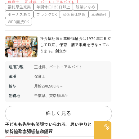
保育士
正社員、パート・アルバイト
福利厚生充実
年間休日120日以上
残業少なめ
ボーナスあり
ブランクOK
産休育休制度
車通勤可
WEB面接OK
社会福祉法人高砂福祉会は1970年に創立
して以来、保育一筋で事業を行なってお
ります。創立か…
雇用形態
正社員、パート・アルバイト
職種
保育士
給与
月給290,500円 ~
勤務地
千葉県、東京都ほか
詳しく見る
子どもも先生も笑顔でいられる。思いやりと
けじめを大切にした保育
社会福祉法人青葉学園