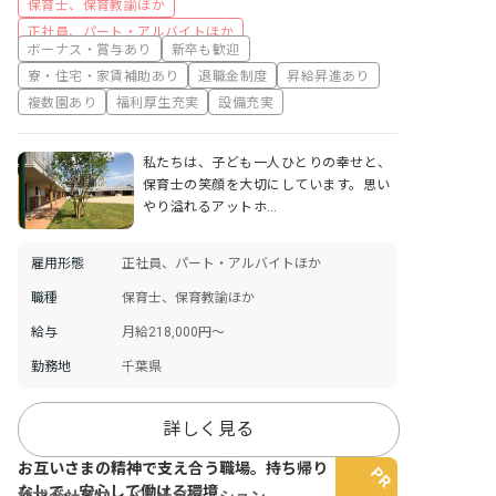
保育士、保育教諭ほか
正社員、パート・アルバイトほか
ボーナス・賞与あり
新卒も歓迎
寮・住宅・家賃補助あり
退職金制度
昇給昇進あり
複数園あり
福利厚生充実
設備充実
私たちは、子ども一人ひとりの幸せと、
保育士の笑顔を大切にしています。思い
やり溢れるアットホ…
雇用形態
正社員、パート・アルバイトほか
職種
保育士、保育教諭ほか
給与
月給218,000円～
勤務地
千葉県
詳しく見る
お互いさまの精神で支え合う職場。持ち帰り
なしで、安心して働ける環境