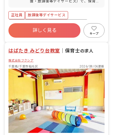
援・放課後等デイサービス）で、保育業
通勤可
務をお願いします。 ■具体的な業務内容
・施設内における療育業務および付帯す
正社員
放課後等デイサービス
る業務 ・生活指導計画（個別支援計画）
の作成 ・保護者対応 ・送迎 等
ボーナス・賞与あり
年間休日120日以上
詳しく見る
寮・住宅・家賃補助あり
社会保険完備
キープ
有給
福利厚生充実
残業少なめ
昇給昇進あり
はばたき みどり台教室
｜
保育士
の求人
株式会社フクシア
千葉県/千葉市稲毛区
2026/08/06更新