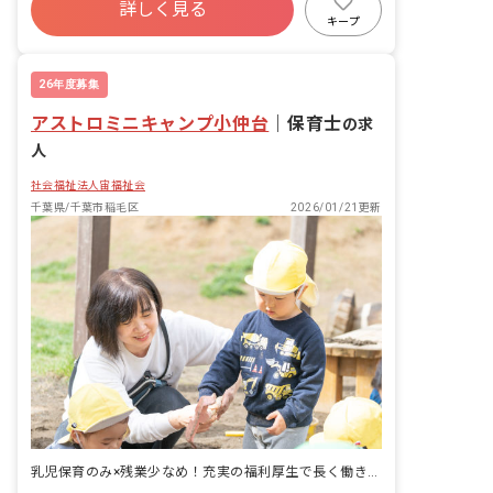
詳しく見る
寮・住宅・家賃補助あり
社会保険完備
キープ
有給
福利厚生充実
残業少なめ
昇給昇進あり
26年度募集
アストロミニキャンプ小仲台
｜
保育士
の求
人
社会福祉法人宙福祉会
千葉県/千葉市稲毛区
2026/01/21更新
乳児保育のみ×残業少なめ！充実の福利厚生で長く働きやすい環境です！