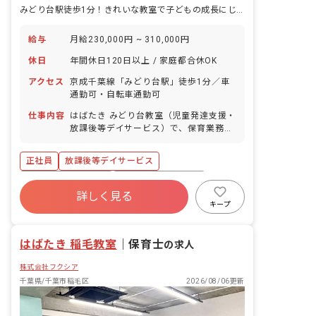
みどり台駅徒歩1分！きれいな教室で子どもの成長にじっくり寄り添えます！
給与
月給230,000円 ~ 310,000円
休日
年間休日120日以上 / 家庭都合休OK
アクセス
京成千葉線「みどり台駅」徒歩1分／車
通勤可・自転車通勤可
仕事内容
はばたき みどり台教室（児童発達支援・
放課後等デイサービス）で、保育業務を
お願いします。 ■具体的な業務内容 ・施
設内における療育業務および付帯する業
正社員
放課後等デイサービス
務 ・生活指導計画（個別支援計画）の作
成 ・保護者対応 ・送迎 等
ボーナス・賞与あり
年間休日120日以上
詳しく見る
寮・住宅・家賃補助あり
社会保険完備
キープ
有給
福利厚生充実
残業少なめ
昇給昇進あり
はばたき 稲毛教室
｜
保育士
の求人
株式会社フクシア
千葉県/千葉市稲毛区
2026/08/06更新