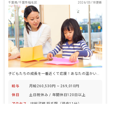
もたちの社会性は色々な体験を通して身
千葉県/千葉市稲毛区
2026/03/18更新
につくと考えています。だからこそ、創
造性を豊かにする教育を心掛け、子ども
を褒めて、自ら「やってみたい！」と思
える環境を大切にしています。
子どもたちの成長を一番近くで応援！あなたの温かい心が輝く場所です
給与
月給260,530円 ~ 269,010円
休日
土日祝休み / 年間休日120日以上
アクセス
JR総武線 稲毛駅（徒歩11分）
非公開の求人多数！ 紹介登録はこちら
仕事内容
保育業務全般
千葉市稲毛区の求人を紹介してもらう
正社員
認可保育園
ボーナス・賞与あり