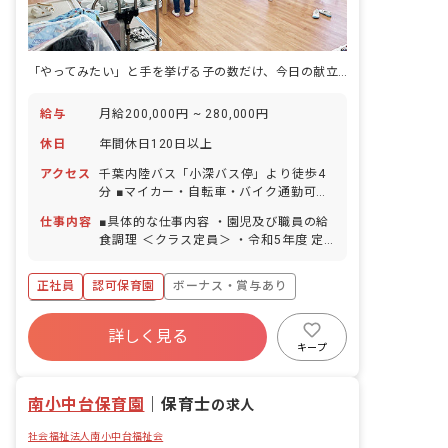
「やってみたい」と手を挙げる子の数だけ、今日の献立に意味が生まれます。
給与
月給200,000円 ~ 280,000円
休日
年間休日120日以上
アクセス
千葉内陸バス「小深バス停」より徒歩4
分 ■マイカー・自転車・バイク通勤可
（駐車場手当あり：10,000円／月）バイ
仕事内容
■具体的な仕事内容 ・園児及び職員の給
ク・自転車の場合、無料駐輪場あり
食調理 ＜クラス定員＞ ・令和5年度 定
員 60名 0歳児5名 職員2名 1歳児7
名 職員2名＋0.5 2歳児7名 職員2名＋
正社員
認可保育園
ボーナス・賞与あり
0.5 3歳児13名 職員1名 4歳児14名
職員1名 5歳児14名 職員1名 保育補
年間休日120日以上
助 保育士6名 ・令和6年度 定員 80名
詳しく見る
寮・住宅・家賃補助あり
社会保険完備
0歳児6名 職員3名 1歳児9名 職員3名
キープ
2歳児12名 職員3名 3歳児17名 職員1
有給
福利厚生充実
残業少なめ
名 4歳児18名 職員1名 5歳児18名 職
昇給昇進あり
南小中台保育園
員1名 保育補助 保育士6名、子育て支
｜
保育士
の求人
援員5名 ■保育理念 当園の理念は（つよ
社会福祉法人南小中台福祉会
く・かしこく・たくましく）です！子ど