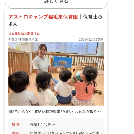
詳しく見る
アストロキャンプ稲毛東保育園
｜
保育士
の
求人
社会福祉法人宙福祉会
千葉県/千葉市稲毛区
2026/02/26更新
週2日からOK！有給休暇取得率89.8%とお休みが取りやすい環境です！
給与
時給1,140円 ~
休日
年間休日: 119日 ■シフト制 ■祝日 ■年末