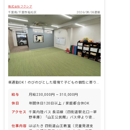
株式会社フクシア
千葉県/千葉市稲毛区
2026/08/06更新
車通勤OK！のびのびとした環境で子どもの個性に寄り添う療育ができます！
給与
月給230,000円 ~ 310,000円
休日
年間休日120日以上 / 家庭都合休OK
アクセス
千葉内陸バス 長沼線〔四街道駅北口－草
野車庫〕「山王公民館」バス停より徒歩
約10分 京成バス 長沼原線（稲31）「山
仕事内容
はばたき 四街道山王教室（児童発達支
王町」バス停より徒歩約8分 車・自転車