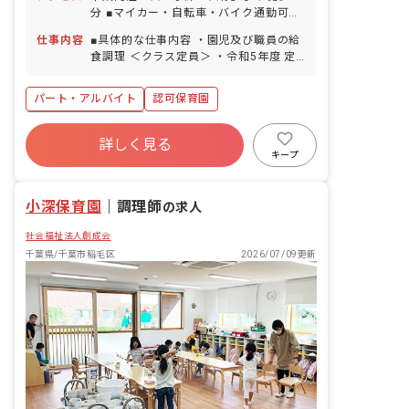
分 ■マイカー・自転車・バイク通勤可
（フルタイムの常勤者のみ駐車場手当あ
仕事内容
■具体的な仕事内容 ・園児及び職員の給
り：10,000円／月）バイク・自転車の場
食調理 ＜クラス定員＞ ・令和5年度 定
合、無料駐輪場あり
員 60名 0歳児5名 職員2名 1歳児7名 職
員2名＋0.5 2歳児7名 職員2名＋0.5 3歳
パート・アルバイト
認可保育園
児13名 職員1名 4歳児14名 職員1名 5歳
児14名 職員1名 保育補助 保育士6名 ・
ボーナス・賞与あり
令和6年度 定員 80名 0歳児6名 職員3名
詳しく見る
寮・住宅・家賃補助あり
社会保険完備
1歳児9名 職員3名 2歳児12名 職員3名 3
キープ
歳児17名 職員1名 4歳児18名 職員1名 5
土日祝休み
有給
福利厚生充実
歳児18名 職員1名 保育補助 保育士6名、
残業少なめ
昇給昇進あり
小深保育園
子育て支援員5名 ■保育理念 当園の理念
｜
調理師
の求人
は（つよく・かしこく・たくましく）で
社会福祉法人創成会
す！子どもたちの社会性は色々な体験を
通して身につくと考えています。だから
千葉県/千葉市稲毛区
2026/07/09更新
こそ、創造性を豊かにする教育を心掛
け、子どもを褒めて、自ら「やってみた
い！」と思える環境を大切にしていま
す。