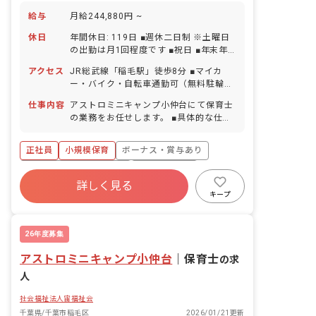
給与
月給244,880円 ~
休日
年間休日: 119日 ■週休二日制 ※土曜日
の出勤は月1回程度です ■祝日 ■年末年
始（12/29～1/3） ■有給休暇（取得率
アクセス
JR総武線「稲毛駅」徒歩8分 ■マイカ
89.8％／1時間単位での取得可／5日以上
ー・バイク・自転車通勤可（無料駐輪場
の連休相談OK） ■慶弔休暇 ■産前産後・
あり）
育児休暇（取得率100％・復帰率
仕事内容
アストロミニキャンプ小仲台にて保育士
100％） ■介護・看護休暇
の業務をお任せします。 ■具体的な仕事
内容 ・0歳～2歳児の担任業務 ・連絡帳
記入（0～1歳児のみ） ・週案・月案の
正社員
小規模保育
ボーナス・賞与あり
作成 ・保護者対応
寮・住宅・家賃補助あり
社会保険完備
詳しく見る
有給
福利厚生充実
退職金制度
キープ
残業少なめ
昇給昇進あり
26年度募集
アストロミニキャンプ小仲台
｜
保育士
の求
人
社会福祉法人宙福祉会
千葉県/千葉市稲毛区
2026/01/21更新