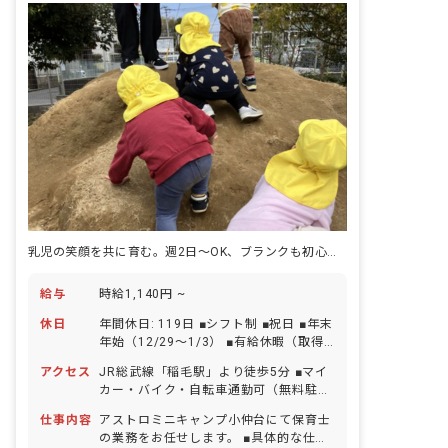
乳児の笑顔を共に育む。週2日～OK、ブランクも初心者も大歓迎！
給与
時給1,140円 ~
休日
年間休日: 119日 ■シフト制 ■祝日 ■年末
年始（12/29～1/3） ■有給休暇（取得
率89.8％／1時間単位での取得可／5日以
アクセス
JR総武線「稲毛駅」より徒歩5分 ■マイ
上の連休相談OK） ■慶弔休暇 ■産前産
カー・バイク・自転車通勤可（無料駐輪
後・育児休暇（取得率100％・復帰率
場あり）
100％）※条件あり ■介護・看護休暇
仕事内容
アストロミニキャンプ小仲台にて保育士
の業務をお任せします。 ■具体的な仕事