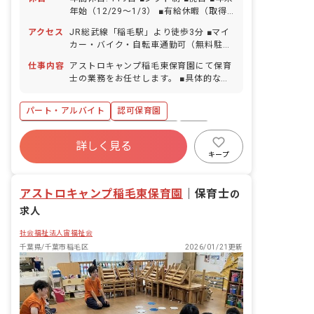
年始（12/29～1/3） ■有給休暇（取得
率89.8％／1時間単位での取得可／5日以
アクセス
JR総武線「稲毛駅」より徒歩3分 ■マイ
上の連休相談OK） ■慶弔休暇 ■産前産
カー・バイク・自転車通勤可（無料駐輪
後・育児休暇（取得率100％・復帰率
場あり）
100％）※条件あり ■介護・看護休暇
仕事内容
アストロキャンプ稲毛東保育園にて保育
士の業務をお任せします。 ■具体的な仕
事内容 ・0歳～5歳児の担任補助業務 ・
一時預かりの保育業務 ・連絡帳記入（0
パート・アルバイト
認可保育園
～1歳児のみ・アプリ） ・保護者対応
ボーナス・賞与あり
社会保険完備
有給
詳しく見る
福利厚生充実
退職金制度
残業少なめ
キープ
昇給昇進あり
産休育休制度
アストロキャンプ稲毛東保育園
｜
保育士
の
求人
社会福祉法人宙福祉会
千葉県/千葉市稲毛区
2026/01/21更新