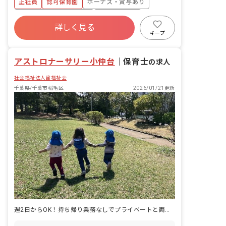
正社員
認可保育園
ボーナス・賞与あり
・週案・月案の作成 ・保護者対応
寮・住宅・家賃補助あり
社会保険完備
詳しく見る
有給
福利厚生充実
退職金制度
キープ
残業少なめ
昇給昇進あり
アストロナーサリー小仲台
｜
保育士
の求人
社会福祉法人宙福祉会
千葉県/千葉市稲毛区
2026/01/21更新
週2日からOK！持ち帰り業務なしでプライベートと両立しやすい！