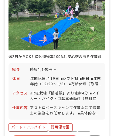
週2日からOK！産休復帰率100%と安心感のある保育園で働きませんか
給与
時給1,140円 ~
休日
年間休日: 119日 ■シフト制 ■祝日 ■年末
年始（12/29～1/3） ■有給休暇（取得
率89.8％／1時間単位での取得可／5日以
アクセス
JR総武線「稲毛駅」より徒歩4分 ■マイ
上の連休相談OK） ■慶弔休暇 ■産前産
カー・バイク・自転車通勤可（無料駐輪
後・育児休暇（取得率100％・復帰率
場あり）
100％）※条件あり ■介護・看護休暇
仕事内容
アストロベースキャンプ保育園にて保育
士の業務をお任せします。 ■具体的な仕
事内容 ・0歳～5歳児の担任補助業務 ・
一時預かりの保育業務 ・連絡帳記入（0
パート・アルバイト
認可保育園
～1歳児のみ・アプリ） ・保護者対応
ボーナス・賞与あり
社会保険完備
有給