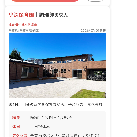
残業少なめ
昇給昇進あり
小深保育園
｜
調理師
の求人
社会福祉法人創成会
千葉県/千葉市稲毛区
2026/07/09更新
週4日、自分の時間を保ちながら、子どもの「食べられた」に関わり続ける仕事です。
給与
時給1,140円 ~ 1,300円
休日
土日祝休み
アクセス
千葉内陸バス「小深バス停」より徒歩4