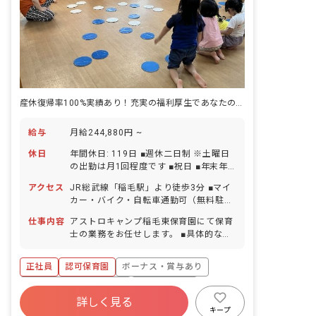
産休復帰率100%実績あり！充実の福利厚生であなたのキャリアを支えます
給与
月給244,880円 ~
休日
年間休日: 119日 ■週休二日制 ※土曜日
の出勤は月1回程度です ■祝日 ■年末年
始（12/29～1/3） ■有給休暇（取得率
アクセス
JR総武線「稲毛駅」より徒歩3分 ■マイ
89.8％／1時間単位での取得可／5日以上
カー・バイク・自転車通勤可（無料駐輪
の連休相談OK） ■慶弔休暇 ■産前産後・
場あり）
育児休暇（取得率100％・復帰率
仕事内容
アストロキャンプ稲毛東保育園にて保育
100％） ■介護・看護休暇
士の業務をお任せします。 ■具体的な仕
事内容 ・0歳～5歳児の担任業務 ・連絡
帳記入（0～1歳児のみ・アプリ） ・週
正社員
認可保育園
ボーナス・賞与あり
案・月案の作成 ・保護者対応
寮・住宅・家賃補助あり
社会保険完備
詳しく見る
有給
福利厚生充実
退職金制度
キープ