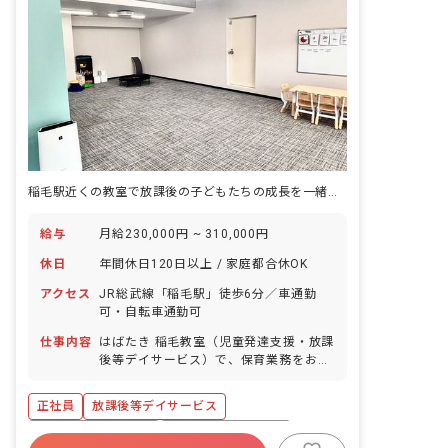
稲毛駅近くの教室で放課後の子どもたちの成長を一緒に支えていきませんか！
給与
月給230,000円 ~ 310,000円
休日
年間休日120日以上 / 家庭都合休OK
アクセス
JR総武線「稲毛駅」徒歩6分／車通勤
可・自転車通勤可
仕事内容
はばたき 稲毛教室（児童発達支援・放課
後等デイサービス）で、保育業務をお願
いします。 ■具体的な業務内容 ・施設内
における療育業務および付帯する業務 ・
正社員
放課後等デイサービス
生活指導計画（個別支援計画）の作成 ・
保護者対応 ・送迎 等
ボーナス・賞与あり
年間休日120日以上