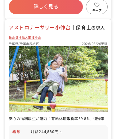
詳しく見る
福利厚生充実
退職金制度
残業少なめ
キープ
昇給昇進あり
産休育休制度
アストロナーサリー小仲台
｜
保育士
の求人
社会福祉法人宙福祉会
千葉県/千葉市稲毛区
2026/02/26更新
安心の福利厚生が魅力！有給休暇取得率89.8%、復帰率100%の実績◎
給与
月給244,880円 ~