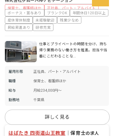
株式会社グローバルナビゲーション
保育士、看護師ほか
正社員、パート・アルバイト
ボーナス・賞与あり
ブランクOK
年間休日120日以上
産休育休制度
未経験歓迎
残業少なめ
昇給昇進あり
研修充実
仕事とプライベートの時間を分け、持ち
帰り業務のない働き方を推進。担当や当
番にこだわることな…
雇用形態
正社員、パート・アルバイト
職種
保育士、看護師ほか
給与
月給234,000円〜
勤務地
千葉県
詳しく見る
はばたき 四街道山王教室
｜
保育士
の求人