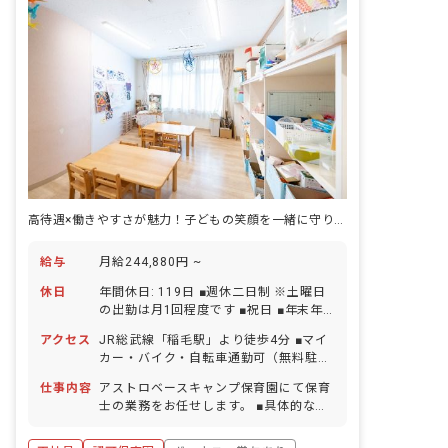
を豊かにする教育を心掛け、子どもを褒
めて、自ら「やってみたい！」と思える
環境を大切にしています。
高待遇×働きやすさが魅力！子どもの笑顔を一緒に守り育てましょう！
給与
月給244,880円 ~
休日
年間休日: 119日 ■週休二日制 ※土曜日
の出勤は月1回程度です ■祝日 ■年末年
始（12/29～1/3） ■有給休暇（取得率
アクセス
JR総武線「稲毛駅」より徒歩4分 ■マイ
89.8％／1時間単位での取得可／5日以上
カー・バイク・自転車通勤可（無料駐輪
の連休相談OK） ■慶弔休暇 ■産前産後・
場あり）
育児休暇（取得率100％・復帰率
仕事内容
アストロベースキャンプ保育園にて保育
100％） ■介護・看護休暇
士の業務をお任せします。 ■具体的な仕
事内容 ・0歳～5歳児の担任業務 ・連絡
帳記入（0～1歳児のみ・アプリ使用）