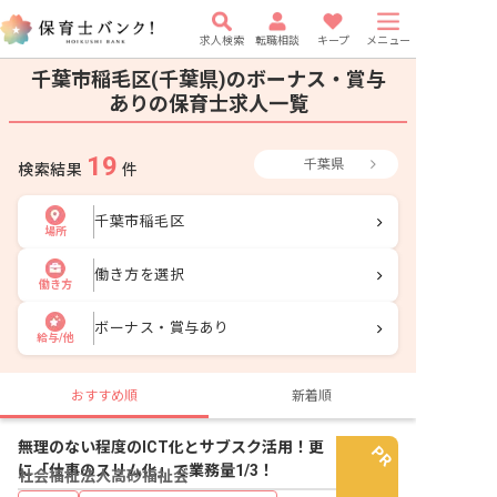
求人検索
転職相談
キープ
メニュー
千葉市稲毛区(千葉県)のボーナス・賞与
ありの保育士求人一覧
19
千葉県
検索結果
件
千葉市稲毛区
場所
働き方を選択
働き方
ボーナス・賞与あり
給与/他
おすすめ順
新着順
無理のない程度のICT化とサブスク活用！更
に「仕事のスリム化」で業務量1/3！
社会福祉法人高砂福祉会