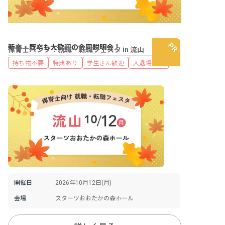
新卒・既卒も大歓迎の合同説明会！
保育士バンク！就職・転職フェスタ in 流山
持ち物不要
特典あり
学生さん歓迎
入退場自由
開催日
2026年10月12日(月)
会場
スターツおおたかの森ホール