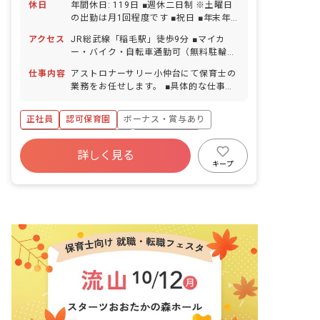
休日
年間休日: 119日 ■週休二日制 ※土曜日
の出勤は月1回程度です ■祝日 ■年末年
始（12/29～1/3） ■有給休暇（取得率
アクセス
JR総武線「稲毛駅」徒歩9分 ■マイカ
89.8％／1時間単位での取得可／5日以上
ー・バイク・自転車通勤可（無料駐輪場
の連休相談OK） ■慶弔休暇 ■産前産後・
あり）
育児休暇（取得率100％・復帰率
仕事内容
アストロナーサリー小仲台にて保育士の
100％） ■介護・看護休暇
業務をお任せします。 ■具体的な仕事内
容 ・0歳～5歳児の担任業務 ・連絡帳記
入（0～1歳児のみ・アプリ） ・週案・
正社員
認可保育園
ボーナス・賞与あり
月案の作成 ・保護者対応
寮・住宅・家賃補助あり
社会保険完備
詳しく見る
有給
福利厚生充実
退職金制度
キープ
残業少なめ
昇給昇進あり