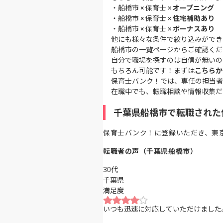
・
船橋市 × 保育士 ×
オープニング
・
船橋市 × 保育士 ×
住宅補助あり
・
船橋市 × 保育士 ×
ボーナスあり
他にも様々な条件で絞り込みができ
船橋市の一覧ページ
からご確認くだ
自分で職場を探すのは自信が無いの
もちろん可能です！まずは
こちらか
保育士バンク！では、専任の担当者
在職中でも、転職相談や情報収集だ
千葉県船橋市で転職された
保育士バンク！に登録いただき、東
転職者の声（千葉県船橋市）
30代
千葉県
満足度
いつも迅速に対応していただけました