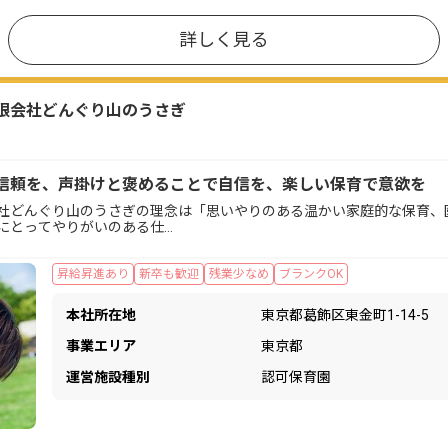
詳しく見る
限会社どんぐり山のうさぎ
信頼を、声掛けと褒めることで自信を、楽しい保育で意欲を
社どんぐり山のうさぎの理念は「思いやりのある温かい家庭的な保育、
にとってやりがいのある仕…
昇給昇進あり
新卒も歓迎
残業少なめ
ブランクOK
本社所在地
東京都葛飾区東金町1-14-5
事業エリア
東京都
運営施設種別
認可保育園