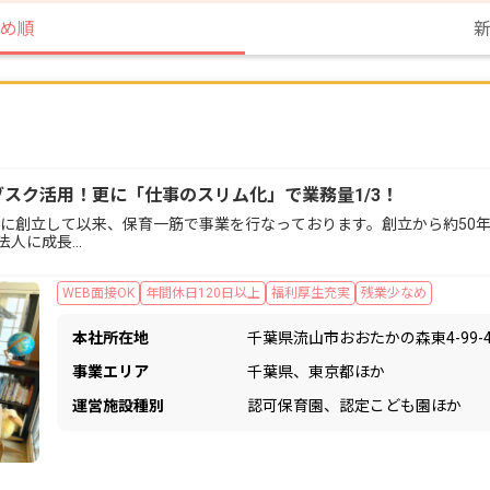
め順
ブスク活用！更に「仕事のスリム化」で業務量1/3！
年に創立して以来、保育一筋で事業を行なっております。創立から約50
な法人に成長…
WEB面接OK
年間休日120日以上
福利厚生充実
残業少なめ
本社所在地
千葉県流山市おおたかの森東4-99-
事業エリア
千葉県、東京都ほか
運営施設種別
認可保育園、認定こども園ほか