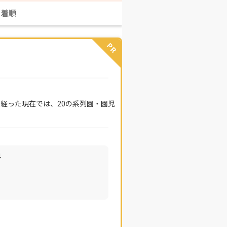
新着順
PR
年経った現在では、20の系列園・園児
4