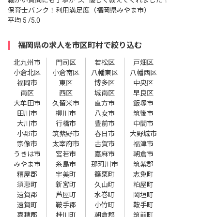
保育士バンク！利用満足度（福岡県みやま市）
平均
5
/5.0
福岡県の求人を市区町村で絞り込む
北九州市
門司区
若松区
戸畑区
小倉北区
小倉南区
八幡東区
八幡西区
福岡市
東区
博多区
中央区
南区
西区
城南区
早良区
大牟田市
久留米市
直方市
飯塚市
田川市
柳川市
八女市
筑後市
大川市
行橋市
豊前市
中間市
小郡市
筑紫野市
春日市
大野城市
宗像市
太宰府市
古賀市
福津市
うきは市
宮若市
嘉麻市
朝倉市
みやま市
糸島市
那珂川市
筑紫郡
糟屋郡
宇美町
篠栗町
志免町
須恵町
新宮町
久山町
粕屋町
遠賀郡
芦屋町
水巻町
岡垣町
遠賀町
鞍手郡
小竹町
鞍手町
嘉穂郡
桂川町
朝倉郡
筑前町