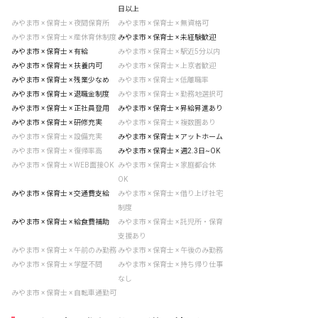
日以上
みやま市 × 保育士 × 夜間保育所
みやま市 × 保育士 × 無資格可
みやま市 × 保育士 × 産休育休制度
みやま市 × 保育士 × 未経験歓迎
みやま市 × 保育士 × 有給
みやま市 × 保育士 × 駅近5分以内
みやま市 × 保育士 × 扶養内可
みやま市 × 保育士 × 上京者歓迎
みやま市 × 保育士 × 残業少なめ
みやま市 × 保育士 × 低離職率
みやま市 × 保育士 × 退職金制度
みやま市 × 保育士 × 勤務地選択可
みやま市 × 保育士 × 正社員登用
みやま市 × 保育士 × 昇給昇進あり
みやま市 × 保育士 × 研修充実
みやま市 × 保育士 × 複数園あり
みやま市 × 保育士 × 設備充実
みやま市 × 保育士 × アットホーム
みやま市 × 保育士 × 復帰率高
みやま市 × 保育士 × 週2.3日~OK
みやま市 × 保育士 × WEB面接OK
みやま市 × 保育士 × 家庭都合休
OK
みやま市 × 保育士 × 交通費支給
みやま市 × 保育士 × 借り上げ社宅
制度
みやま市 × 保育士 × 給食費補助
みやま市 × 保育士 × 託児所・保育
支援あり
みやま市 × 保育士 × 午前のみ勤務
みやま市 × 保育士 × 午後のみ勤務
みやま市 × 保育士 × 学歴不問
みやま市 × 保育士 × 持ち帰り仕事
なし
みやま市 × 保育士 × 自転車通勤可