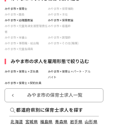
みやま市 × 保育士
みやま市 × 保育補助
みやま市 × 園長
みやま市 × 主任
みやま市 × 幼稚園教諭
みやま市 × 保育教諭
みやま市 × 児童発達支援管理責任
みやま市 × 看護師
者
みやま市 × 栄養士
みやま市 × 調理師
みやま市 × 事務職・総合職
みやま市 × その他(職種)
みやま市 × 児童指導員
みやま市の求人を雇用形態で絞り込む
みやま市 × 保育士 × 正社員
みやま市 × 保育士 × パート・アル
バイト
みやま市 × 保育士 × 契約社員
みやま市の保育士求人一覧
都道府県別に保育士求人を探す
北海道
宮城県
福島県
青森県
岩手県
山形県