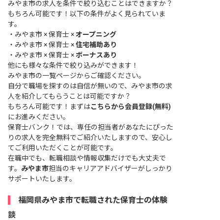
みやま市の求人を条件で絞り込むことはできますか？
もちろん可能です！以下の条件がよく見られていま
す。
・
みやま市 × 保育士 ×
オープニング
・
みやま市 × 保育士 ×
住宅補助あり
・
みやま市 × 保育士 ×
ボーナスあり
他にも様々な条件で絞り込みができます！
みやま市の一覧ページ
からご確認ください。
自分で職場を探すのは自信が無いので、みやま市の求
人を紹介してもらうことは可能ですか？
もちろん可能です！まずは
こちらから会員登録(無料)
にお進みください。
保育士バンク！では、専任の担当者があなたにぴった
りの求人を完全無料でご紹介いたしますので、安心し
てご利用いただくことが可能です。
在職中でも、転職相談や情報収集だけでも大丈夫で
す。
みやま市
担当のキャリアアドバイザーがしっかり
サポートいたします。
福岡県みやま市で転職された保育士の体験
談