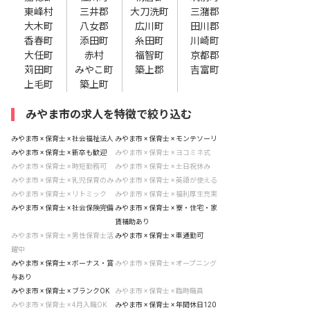
東峰村
三井郡
大刀洗町
三潴郡
大木町
八女郡
広川町
田川郡
香春町
添田町
糸田町
川崎町
大任町
赤村
福智町
京都郡
苅田町
みやこ町
築上郡
吉富町
上毛町
築上町
みやま市の求人を特徴で絞り込む
みやま市 × 保育士 × 社会福祉法人
みやま市 × 保育士 × モンテソーリ
みやま市 × 保育士 × 新卒も歓迎
みやま市 × 保育士 × ヨコミネ式
みやま市 × 保育士 × 時短勤務可
みやま市 × 保育士 × 土日祝休み
みやま市 × 保育士 × 乳児保育のみ
みやま市 × 保育士 × 英語が使える
みやま市 × 保育士 × リトミック
みやま市 × 保育士 × 福利厚生充実
みやま市 × 保育士 × 社会保険完備
みやま市 × 保育士 × 寮・住宅・家
賃補助あり
みやま市 × 保育士 × 男性保育士活
みやま市 × 保育士 × 車通勤可
躍中
みやま市 × 保育士 × ボーナス・賞
みやま市 × 保育士 × オープニング
与あり
みやま市 × 保育士 × ブランクOK
みやま市 × 保育士 × 臨時職員
みやま市 × 保育士 × 4月入職OK
みやま市 × 保育士 × 年間休日120