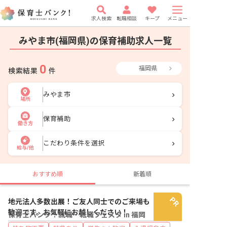
求人検索
転職相談
キープ
メニュー
みやま市(福岡県)の保育補助求人一覧
0
福岡県
検索結果
件
みやま市
場所
保育補助
働き方
こだわり条件を選択
給与/他
おすすめ順
新着順
地元法人多数出展！ご友人同士でのご来場も
歓迎です。お気軽にお越しください！
保育士バンク！就職・転職フェスタ in 福岡