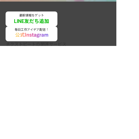
最新情報をゲット
LINE友だち追加
毎日工作アイデア配信！
ネクストビートの関連サービス
非公開の求人多数！ 紹介登録はこちら
保育業界の求職者様向けサービス
保育士バンク！ - 日本最大級。保育士・幼稚園教諭向
みやま市の求人を紹介してもらう
け転職支援サイト
保育士バンク！新卒 - 保育士・幼稚園教諭を目指す
「学生向け」就職活動情報サイト
法人様向けサービス
保育士バンク！コネクト - 保育施設向けの業務支援シ
ステム
保育士バンク！パレット - 保育施設専門の職員マネジ
メントツール
保育士バンク！ウェブパック - 保育施設向けホームペ
ージ制作
保育士バンク！総研 - 保育園経営や保育の実務に活か
せる有益な情報発信サイト