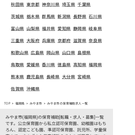
秋田県
東京都
神奈川県
埼玉県
千葉県
茨城県
栃木県
群馬県
新潟県
長野県
石川県
富山県
山梨県
福井県
愛知県
静岡県
岐阜県
三重県
大阪府
兵庫県
京都府
滋賀県
奈良県
和歌山県
広島県
岡山県
山口県
島根県
鳥取県
愛媛県
香川県
徳島県
高知県
福岡県
熊本県
鹿児島県
長崎県
大分県
宮崎県
佐賀県
沖縄県
TOP
福岡県
みやま市
みやま市の保育補助求人一覧
みやま市(福岡県)の保育補助[転職・求人・募集]一覧
です。公立保育園から私立認可保育園、幼稚園はもち
ろん、認定こども園、準認可保育園、託児所、学童保