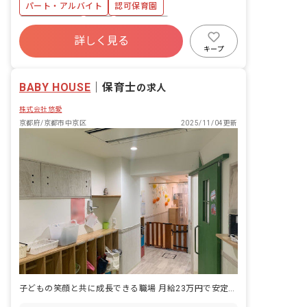
パート・アルバイト
認可保育園
プリ導入：あり ■園庭有無：あり
社会保険完備
有給
残業少なめ
詳しく見る
産休育休制度
社会福祉法人
未経験歓迎
キープ
BABY HOUSE
｜
保育士
の求人
株式会社悠愛
京都府/京都市中京区
2025/11/04更新
子どもの笑顔と共に成長できる職場 月給23万円で安定した未来を描こう