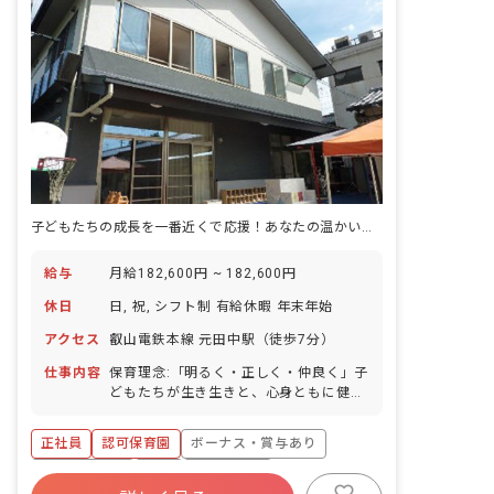
子どもたちの成長を一番近くで応援！あなたの温かい心が輝く場所がここにあります
給与
月給182,600円 ~ 182,600円
休日
日, 祝, シフト制 有給休暇 年末年始
アクセス
叡山電鉄本線 元田中駅（徒歩7分）
仕事内容
保育理念:「明るく・正しく・仲良く」子
どもたちが生き生きと、心身ともに健や
かに育つように、安全で安心できるあた
たかい保育園を目指します。 ■園庭有
正社員
認可保育園
ボーナス・賞与あり
無：あり
社会保険完備
有給
退職金制度