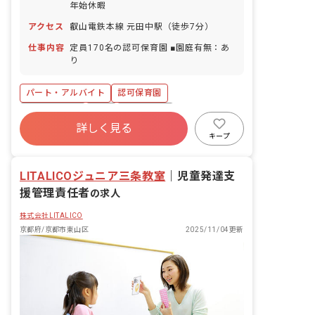
年始休暇
アクセス
叡山電鉄本線 元田中駅（徒歩7分）
仕事内容
定員170名の認可保育園 ■園庭有無：あ
り
パート・アルバイト
認可保育園
社会保険完備
有給
退職金制度
詳しく見る
産休育休制度
キープ
LITALICOジュニア三条教室
｜
児童発達支
援管理責任者
の求人
株式会社LITALICO
京都府/京都市東山区
2025/11/04更新