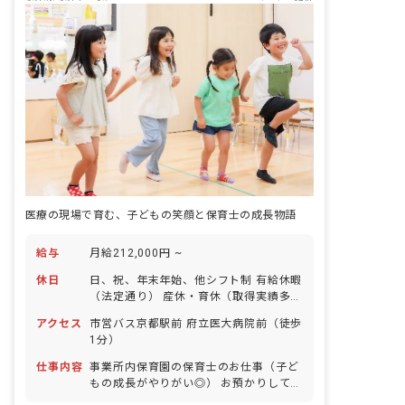
医療の現場で育む、子どもの笑顔と保育士の成長物語
給与
月給212,000円 ~
休日
日、祝、年末年始、他シフト制 有給休暇
（法定通り） 産休・育休（取得実績多
数） 介護休業 慶弔休暇 ※年間休日107
アクセス
市営バス京都駅前 府立医大病院前（徒歩
日
1分）
仕事内容
事業所内保育園の保育士のお仕事（子ど
もの成長がやりがい◎） お預かりしてい
る子ども達についてお世話をお願いしま