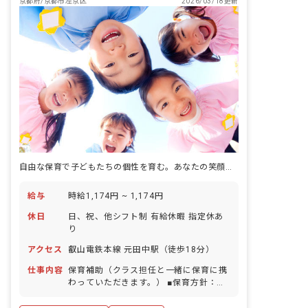
京都府/京都市左京区
2026/03/18更新
自由な保育で子どもたちの個性を育む。あなたの笑顔が明日を創る。
給与
時給1,174円 ~ 1,174円
休日
日、祝、他シフト制 有給休暇 指定休あ
り
アクセス
叡山電鉄本線 元田中駅（徒歩18分）
仕事内容
保育補助（クラス担任と一緒に保育に携
わっていただきます。） ■保育方針：自
由保育 ■園児年齢層：0～5歳児 ■書類作
成ツール導入：あり ■保護者との連絡ア