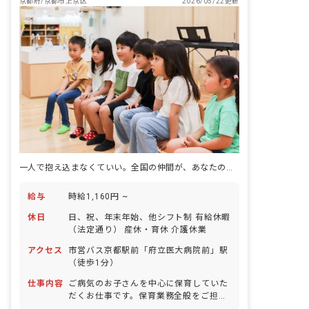
京都府/京都市上京区
2026/05/22更新
一人で抱え込まなくていい。全国の仲間が、あなたの悩みを解決するヒントに。
給与
時給1,160円 ~
休日
日、祝、年末年始、他シフト制 有給休暇
（法定通り） 産休・育休 介護休業
アクセス
市営バス京都駅前「府立医大病院前」駅
（徒歩1分）
仕事内容
ご病気のお子さんを中心に保育していた
だくお仕事です。保育業務全般をご担当
していただきます。具体的には、一緒に