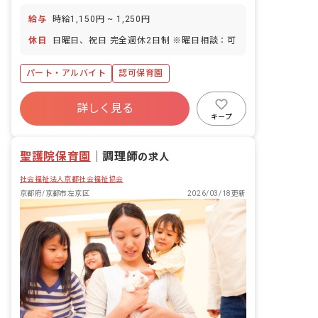
給与
時給1,150円 ~ 1,250円
休日
日曜日、祝日 完全週休2日制 ※曜日相談：可
パート・アルバイト
認可保育園
詳しく見る
キープ
聖護院保育園
｜
調理師
の求人
社会福祉法人京都社会福祉協会
京都府/京都市左京区
2026/03/18更新