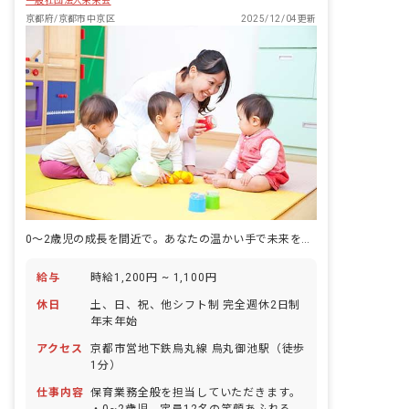
一般社団法人未来会
育てます。広い園庭には砂場や、様々な
遊びが楽しめるよう遊具も数多く設置さ
京都府/京都市中京区
2025/12/04更新
れて... ■園庭有無：あり
0～2歳児の成長を間近で。あなたの温かい手で未来を育みませんか？
給与
時給1,200円 ~ 1,100円
休日
土、日、祝、他シフト制 完全週休2日制
年末年始
アクセス
京都市営地下鉄烏丸線 烏丸御池駅（徒歩
1分）
仕事内容
保育業務全般を担当していただきます。
・0~2歳児、定員12名の笑顔あふれる温