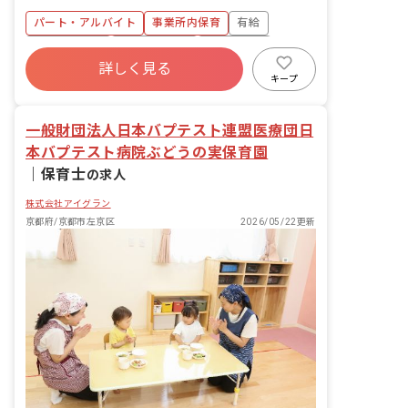
す。 ・食事・睡眠・排泄・清潔・衣類の
パート・アルバイト
事業所内保育
有給
着脱等 ・集団生活を通じた社会性の装着
・行事の計画・実行、お知らせの作成
福利厚生充実
産休育休制度
未経験歓迎
詳しく見る
研修充実
WEB面接OK
複数園あり
キープ
ブランクOK
一般財団法人日本バプテスト連盟医療団日
本バプテスト病院ぶどうの実保育園
｜
保育士
の求人
株式会社アイグラン
京都府/京都市左京区
2026/05/22更新