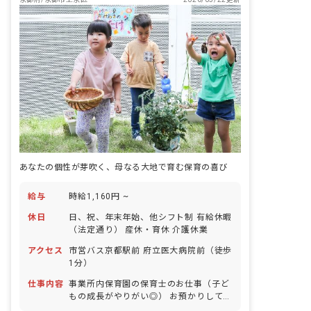
あなたの個性が芽吹く、母なる大地で育む保育の喜び
給与
時給1,160円 ~
休日
日、祝、年末年始、他シフト制 有給休暇
（法定通り） 産休・育休 介護休業
アクセス
市営バス京都駅前 府立医大病院前（徒歩
1分）
仕事内容
事業所内保育園の保育士のお仕事（子ど
もの成長がやりがい◎） お預かりしてい
る子ども達についてお世話をお願いしま