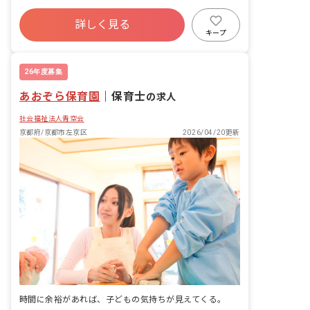
詳しく見る
キープ
26年度募集
あおぞら保育園
｜
保育士
の求人
社会福祉法人青空会
京都府/京都市左京区
2026/04/20更新
時間に余裕があれば、子どもの気持ちが見えてくる。