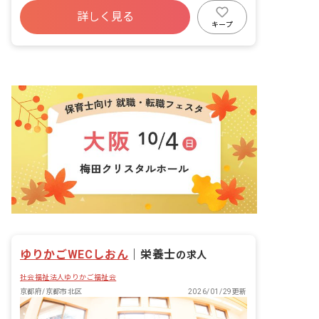
詳しく見る
キープ
ゆりかごWECしおん
｜
栄養士
の求人
社会福祉法人ゆりかご福祉会
京都府/京都市北区
2026/01/29更新