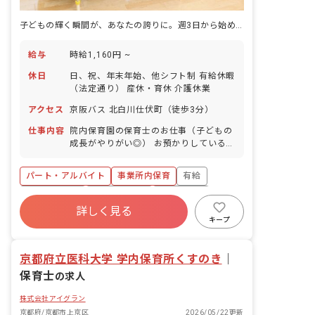
子どもの輝く瞬間が、あなたの誇りに。週3日から始める病院保育の魅力
給与
時給1,160円 ~
休日
日、祝、年末年始、他シフト制 有給休暇
（法定通り） 産休・育休 介護休業
アクセス
京阪バス 北白川仕伏町（徒歩3分）
仕事内容
院内保育園の保育士のお仕事（子どもの
成長がやりがい◎） お預かりしている子
ども達についてお世話をお願いします ・
食事・睡眠・排泄・清潔・衣類の着脱等
パート・アルバイト
事業所内保育
有給
・集団生活を通じた社会性の装着 ・行事
の計画・実行、お知らせの作成
福利厚生充実
産休育休制度
未経験歓迎
詳しく見る
研修充実
WEB面接OK
複数園あり
キープ
ブランクOK
京都府立医科大学 学内保育所くすのき
｜
保育士
の求人
株式会社アイグラン
京都府/京都市上京区
2026/05/22更新