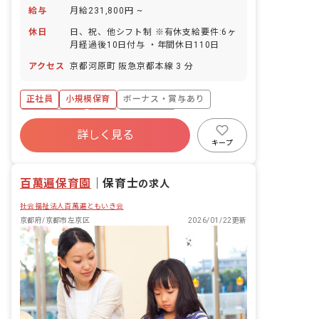
給与
月給231,800円 ~
休日
日、祝、他シフト制 ※有休支給要件:6ヶ
月経過後10日付与 ・年間休日110日
アクセス
京都河原町 阪急京都本線 3 分
正社員
小規模保育
ボーナス・賞与あり
社会保険完備
有給
残業少なめ
詳しく見る
昇給昇進あり
産休育休制度
乳児保育のみ
キープ
百萬遍保育園
｜
保育士
の求人
社会福祉法人百萬遍ともいき会
京都府/京都市左京区
2026/01/22更新