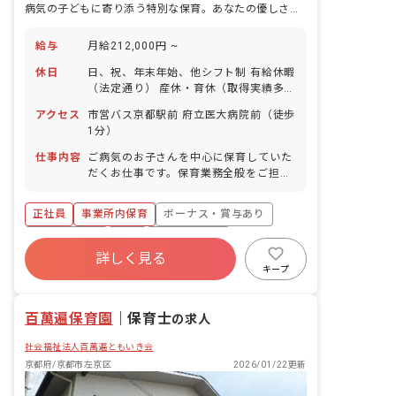
病気の子どもに寄り添う特別な保育。あなたの優しさが、小さな安心になる場所。
給与
月給212,000円 ~
休日
日、祝、年末年始、他シフト制 有給休暇
（法定通り） 産休・育休（取得実績多
数） 介護休業 慶弔休暇 ※年間休日107
アクセス
市営バス京都駅前 府立医大病院前（徒歩
日
1分）
仕事内容
ご病気のお子さんを中心に保育していた
だくお仕事です。保育業務全般をご担当
していただきます。具体的には、一緒に
絵本を読んだり、お食事のサポートやお
正社員
事業所内保育
ボーナス・賞与あり
昼寝、お着替えなどをお任せします。ご
病気のお子さん中心なので外遊びなどの
社会保険完備
有給
福利厚生充実
機会はほぼなく、なるべく安静にさせて
詳しく見る
退職金制度
昇給昇進あり
産休育休制度
あげることが大切です。
キープ
未経験歓迎
百萬遍保育園
｜
保育士
の求人
社会福祉法人百萬遍ともいき会
京都府/京都市左京区
2026/01/22更新