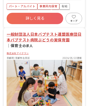
絵本を読んだり、お食事のサポートやお
パート・アルバイト
事業所内保育
有給
昼寝、お着替えなどをお任せします。ご
病気のお子さん中心なので外遊びなどの
福利厚生充実
産休育休制度
未経験歓迎
機会はほぼなく、なるべく安静にさせて
詳しく見る
研修充実
WEB面接OK
複数園あり
あげることが大切です。
キープ
ブランクOK
一般財団法人日本バプテスト連盟医療団日
本バプテスト病院ぶどうの実保育園
｜
保育士
の求人
株式会社アイグラン
京都府/京都市左京区
2026/05/22更新