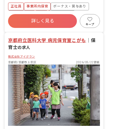
す。 ・食事・睡眠・排泄・清潔・衣類の
正社員
事業所内保育
ボーナス・賞与あり
着脱等 ・集団生活を通じた社会性の装着
・行事の計画・実行、お知らせの作成
社会保険完備
有給
福利厚生充実
詳しく見る
退職金制度
昇給昇進あり
産休育休制度
キープ
未経験歓迎
京都府立医科大学 病児保育室こがも
｜
保
育士
の求人
株式会社アイグラン
京都府/京都市上京区
2026/05/22更新