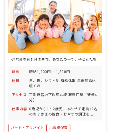
小さな命を育む食の喜び。あなたの手で、子どもたちの笑顔を咲かせませんか？
給与
時給1,200円 ~ 1,200円
休日
日、祝、シフト制 有給休暇 年末年始休
暇 GW
アクセス
京都市営地下鉄烏丸線 鞍馬口駅（徒歩4
分）
仕事内容
0歳児から1・2歳児、あわせて定員12名
のお子さまの給食・おやつの調理をして
いただきます。 献立は自園の管理栄養士
が作成しております。 ■園児年齢層：0
パート・アルバイト
小規模保育
～2歳児