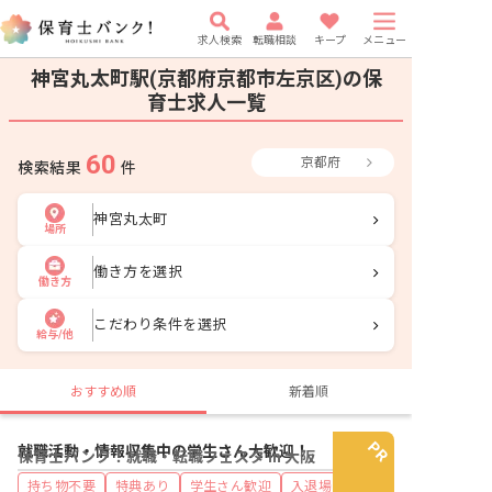
求人検索
転職相談
キープ
メニュー
神宮丸太町駅(京都府京都市左京区)の保
育士求人一覧
60
京都府
検索結果
件
神宮丸太町
場所
働き方を選択
働き方
こだわり条件を選択
給与/他
おすすめ順
新着順
就職活動・情報収集中の学生さん大歓迎！
保育士バンク！就職・転職フェスタ in 大阪
持ち物不要
特典あり
学生さん歓迎
入退場自由