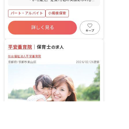
かい保育園です。 ・子ども一人ひとりと
丁寧に関わり、成長をサポートする保育
パート・アルバイト
小規模保育
を重視しています。 ・子育て経験をお持
ちの方も歓迎いたします。 ・ブランクの
ある方も安心して働けるよう、丁寧にサ
詳しく見る
ポートいたします。 ■保育方針：乳児保
キープ
育のみ ■園児年齢層：0～2歳児
平安養育院
｜
保育士
の求人
社会福祉法人平安養育院
京都府/京都市東山区
2026/02/26更新
非公開の求人多数！ 紹介登録はこちら
京都府の求人を紹介してもらう