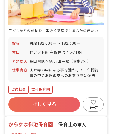
子どもたちの成長を一番近くで応援！あなたの温かい心が輝く場所がここにあります
給与
月給182,600円 ~ 182,600円
休日
他シフト制 有給休暇 年末年始
アクセス
叡山電鉄本線 元田中駅（徒歩7分）
仕事内容
★お寺の中にある事を活かして、年間行
事の中にお釈迦堂へのお参りや音楽法要
など、仏教に関する行事を積極的に取り
入れています。礼儀や作法を学びなが
契約社員
認可保育園
ら、人との関わり、思いやりの気持ちを
大切に、人間性豊かにのびのびと成長し
ていける環境となっています。 ★3、
詳しく見る
4、5歳児では、週に1回体操教室があ
キープ
り、講師による跳び箱や鉄棒を使った指
導が行われています。子ども達はイキイ
からすま御池保育園
｜
保育士
キとした様子で身体を動かしており、挑
の求人
戦する心や成功した時の喜びの気持ちを