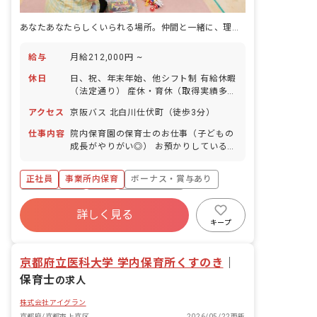
あなたあなたらしくいられる場所。仲間と一緒に、理想の保育を実現しましょう。
給与
月給212,000円 ~
休日
日、祝、年末年始、他シフト制 有給休暇
（法定通り） 産休・育休（取得実績多
数） 介護休業 慶弔休暇 ※年間休日107
アクセス
京阪バス 北白川仕伏町（徒歩3分）
日
仕事内容
院内保育園の保育士のお仕事（子どもの
成長がやりがい◎） お預かりしている子
ども達についてお世話をお願いします ・
食事・睡眠・排泄・清潔・衣類の着脱等
正社員
事業所内保育
ボーナス・賞与あり
・集団生活を通じた社会性の装着 ・行事
の計画・実行、お知らせの作成
社会保険完備
有給
福利厚生充実
詳しく見る
退職金制度
昇給昇進あり
産休育休制度
キープ
未経験歓迎
京都府立医科大学 学内保育所くすのき
｜
保育士
の求人
株式会社アイグラン
京都府/京都市上京区
2026/05/22更新