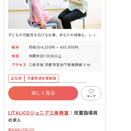
子どもの可能性を広げる仕事。あなたの成長も、しっかり応援します。
給与
月給304,200円 ~ 435,000円
休日
年間休日120日以上
アクセス
三条京阪 京都市営地下鉄東西線 0 分
正社員
児童発達支援施設
年間休日120日以上
社会保険完備
有給
詳しく見る
昇給昇進あり
産休育休制度
未経験歓迎
キープ
新卒も歓迎
駅近5分以内
LITALICOジュニア三条教室
｜
児童指導員
の求人
株式会社LITALICO