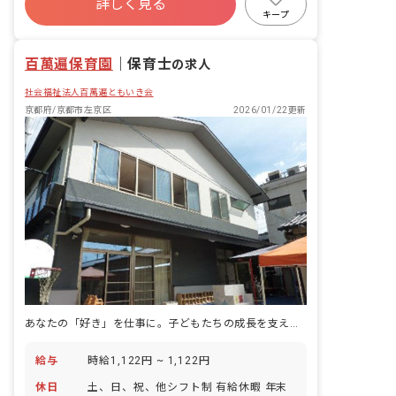
詳しく見る
産休育休制度
社会福祉法人
キープ
百萬遍保育園
｜
保育士
の求人
社会福祉法人百萬遍ともいき会
京都府/京都市左京区
2026/01/22更新
あなたの「好き」を仕事に。子どもたちの成長を支える喜びを、ここで一緒に見つけませんか？
給与
時給1,122円 ~ 1,122円
休日
土、日、祝、他シフト制 有給休暇 年末