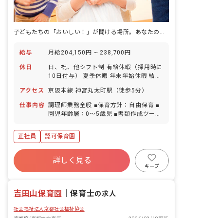
子どもたちの「おいしい！」が聞ける場所。あなたの調理スキルで、心と体を育む食育を一緒に届けましょう。
給与
月給204,150円 ~ 238,700円
休日
日、祝、他シフト制 有給休暇（採用時に
10日付与） 夏季休暇 年末年始休暇 結婚
休暇 産前産後休暇 育児休業 介護休業制
アクセス
京阪本線 神宮丸太町駅（徒歩5分）
度 子の看護休暇 介護休暇 服喪休暇 リフ
レッシュ休暇 不妊治療休暇 ボランティ
仕事内容
調理師業務全般 ■保育方針：自由保育 ■
ア休暇 ※年間休日112日
園児年齢層：0～5歳児 ■書類作成ツール
導入：あり ■保護者との連絡アプリ導
入：あり ■園庭有無：あり
正社員
認可保育園
詳しく見る
キープ
吉田山保育園
｜
保育士
の求人
社会福祉法人京都社会福祉協会