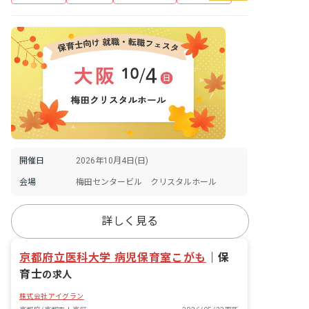
開催日
2026年10月4日(日)
会場
梅田センタービル クリスタルホール
詳しく見る
京都府立医科大学 病児保育室こがも
｜
保
育士
の求人
株式会社アイグラン