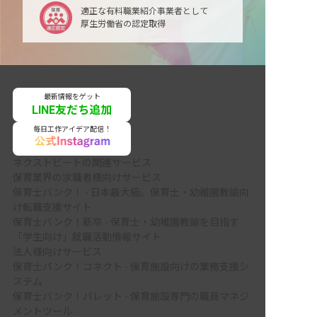
適正な有料職業紹介事業者として
厚生労働省の認定取得
最新情報をゲット
LINE友だち追加
毎日工作アイデア配信！
ネクストビートの関連サービス
保育業界の求職者様向けサービス
保育士バンク！ - 日本最大級。保育士・幼稚園教諭向
け転職支援サイト
保育士バンク！新卒 - 保育士・幼稚園教諭を目指す
「学生向け」就職活動情報サイト
法人様向けサービス
保育士バンク！コネクト - 保育施設向けの業務支援シ
ステム
保育士バンク！パレット - 保育施設専門の職員マネジ
メントツール