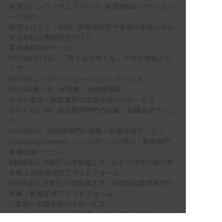
保育士バンク！ウェブパック - 保育施設向けホームペ
ージ制作
保育士バンク！総研 - 保育園経営や保育の実務に活か
せる有益な情報発信サイト
育児者様向けサービス
KIDSNA STYLE - 「育てるを考える」子育て情報メデ
ィア
KIDSNAシッター - ベビーシッターサービス
KIDSNA園ナビ - 保育園・幼稚園検索
ホテル業界・飲食業界の求職者様向けサービス
おもてなしHR - 宿泊業界専門の就職・転職支援サービ
ス
FURUMAU - 調理師専門の就職・転職支援サービス
Hospitality Careers - シンガポールの宿泊・飲食専門
転職支援サービス
886旅館人力銀行 日本旅館工作 - 日本と台湾の観光業
を結ぶ課題解決型プラットフォーム
886旅館人力銀行 台湾旅館工作 - 台湾宿泊業界専門の
就職・転職支援プラットフォーム
IT業界の求職者様向けサービス
Tech Bridge Japan - IT企業、成長企業、外国人のため
非公開の求人多数！ 紹介登録はこちら