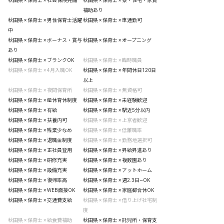
秋田県 × 保育士 × 社会保険完備
秋田県 × 保育士 × 寮・住宅・家賃
補助あり
秋田県 × 保育士 × 男性保育士活躍
秋田県 × 保育士 × 車通勤可
中
秋田県 × 保育士 × ボーナス・賞与
秋田県 × 保育士 × オープニング
あり
秋田県 × 保育士 × ブランクOK
秋田県 × 保育士 × 臨時職員
秋田県 × 保育士 × 4月入職OK
秋田県 × 保育士 × 年間休日120日
以上
秋田県 × 保育士 × 夜間保育所
秋田県 × 保育士 × 無資格可
秋田県 × 保育士 × 産休育休制度
秋田県 × 保育士 × 未経験歓迎
秋田県 × 保育士 × 有給
秋田県 × 保育士 × 駅近5分以内
秋田県 × 保育士 × 扶養内可
秋田県 × 保育士 × 上京者歓迎
秋田県 × 保育士 × 残業少なめ
秋田県 × 保育士 × 低離職率
秋田県 × 保育士 × 退職金制度
秋田県 × 保育士 × 勤務地選択可
秋田県 × 保育士 × 正社員登用
秋田県 × 保育士 × 昇給昇進あり
秋田県 × 保育士 × 研修充実
秋田県 × 保育士 × 複数園あり
秋田県 × 保育士 × 設備充実
秋田県 × 保育士 × アットホーム
秋田県 × 保育士 × 復帰率高
秋田県 × 保育士 × 週2.3日~OK
秋田県 × 保育士 × WEB面接OK
秋田県 × 保育士 × 家庭都合休OK
秋田県 × 保育士 × 交通費支給
秋田県 × 保育士 × 借り上げ社宅制
度
秋田県 × 保育士 × 給食費補助
秋田県 × 保育士 × 託児所・保育支