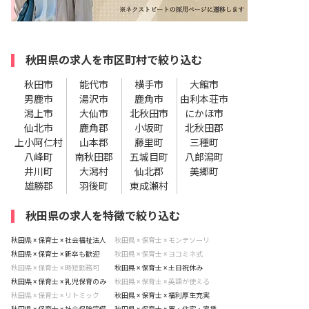
秋田県の求人を市区町村で絞り込む
秋田市
能代市
横手市
大館市
男鹿市
湯沢市
鹿角市
由利本荘市
潟上市
大仙市
北秋田市
にかほ市
仙北市
鹿角郡
小坂町
北秋田郡
上小阿仁村
山本郡
藤里町
三種町
八峰町
南秋田郡
五城目町
八郎潟町
井川町
大潟村
仙北郡
美郷町
雄勝郡
羽後町
東成瀬村
秋田県の求人を特徴で絞り込む
秋田県 × 保育士 × 社会福祉法人
秋田県 × 保育士 × モンテソーリ
秋田県 × 保育士 × 新卒も歓迎
秋田県 × 保育士 × ヨコミネ式
秋田県 × 保育士 × 時短勤務可
秋田県 × 保育士 × 土日祝休み
秋田県 × 保育士 × 乳児保育のみ
秋田県 × 保育士 × 英語が使える
秋田県 × 保育士 × リトミック
秋田県 × 保育士 × 福利厚生充実