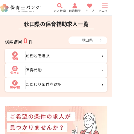
求人検索
転職相談
キープ
メニュー
秋田県の保育補助求人一覧
0
秋田県
検索結果
件
勤務地を選択
場所
保育補助
働き方
こだわり条件を選択
給与/他